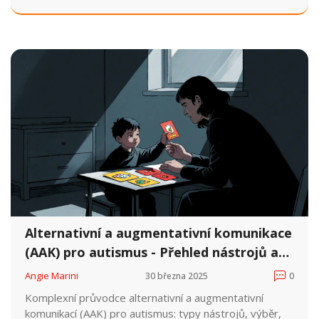
Alternativní a augmentativní komunikace
(AAK) pro autismus - Přehled nástrojů a
tipy
Angie Marini
30 března 2025
0
Komplexní průvodce alternativní a augmentativní
komunikací (AAK) pro autismus: typy nástrojů, výběr,