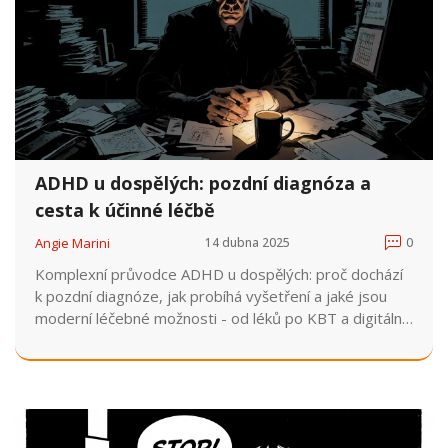
ADHD u dospělých: pozdní diagnóza a
cesta k účinné léčbě
Angie Marini
14 dubna 2025
0
Komplexní průvodce ADHD u dospělých: proč dochází
k pozdní diagnóze, jak probíhá vyšetření a jaké jsou
moderní léčebné možnosti - od léků po KBT a digitální
aplikace.