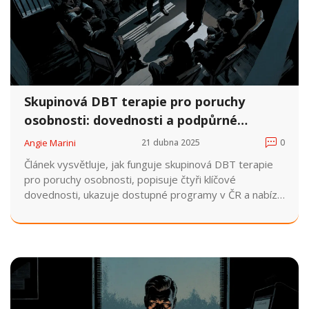
Skupinová DBT terapie pro poruchy
osobnosti: dovednosti a podpůrné
skupiny
Angie Marini
21 dubna 2025
0
Článek vysvětluje, jak funguje skupinová DBT terapie
pro poruchy osobnosti, popisuje čtyři klíčové
dovednosti, ukazuje dostupné programy v ČR a nabízí
praktické tipy pro úspěšné zapojení.