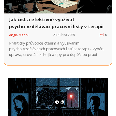
Jak číst a efektivně využívat
psycho‑vzdělávací pracovní listy v terapii
Angie Marini
23 dubna 2025
0
Praktický průvodce čtením a využíváním
psycho‑vzdělávacích pracovních listů v terapii - výběr,
úprava, srovnání zdrojů a tipy pro úspěšnou praxi.