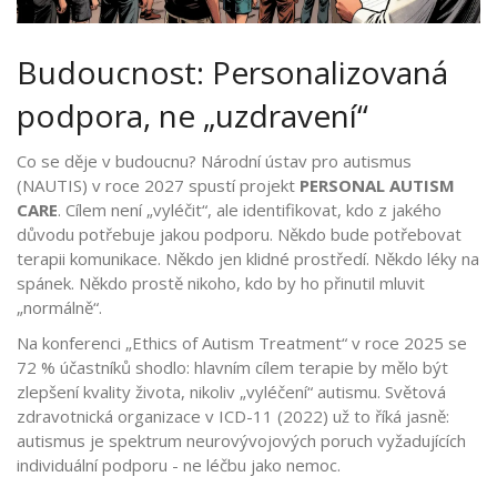
Budoucnost: Personalizovaná
podpora, ne „uzdravení“
Co se děje v budoucnu? Národní ústav pro autismus
(NAUTIS) v roce 2027 spustí projekt
PERSONAL AUTISM
CARE
. Cílem není „vyléčit“, ale identifikovat, kdo z jakého
důvodu potřebuje jakou podporu. Někdo bude potřebovat
terapii komunikace. Někdo jen klidné prostředí. Někdo léky na
spánek. Někdo prostě nikoho, kdo by ho přinutil mluvit
„normálně“.
Na konferenci „Ethics of Autism Treatment“ v roce 2025 se
72 % účastníků shodlo: hlavním cílem terapie by mělo být
zlepšení kvality života, nikoliv „vyléčení“ autismu. Světová
zdravotnická organizace v ICD-11 (2022) už to říká jasně:
autismus je spektrum neurovývojových poruch vyžadujících
individuální podporu - ne léčbu jako nemoc.