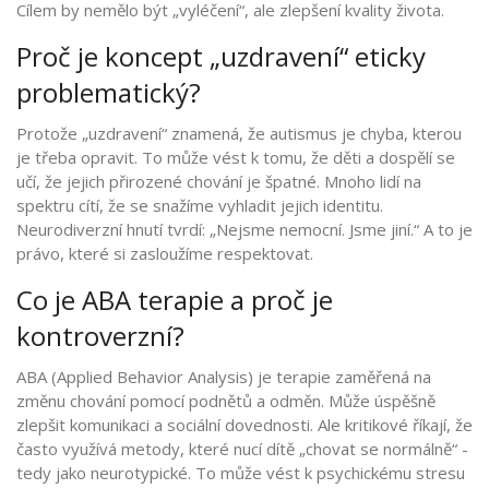
Cílem by nemělo být „vyléčení“, ale zlepšení kvality života.
Proč je koncept „uzdravení“ eticky
problematický?
Protože „uzdravení“ znamená, že autismus je chyba, kterou
je třeba opravit. To může vést k tomu, že děti a dospělí se
učí, že jejich přirozené chování je špatné. Mnoho lidí na
spektru cítí, že se snažíme vyhladit jejich identitu.
Neurodiverzní hnutí tvrdí: „Nejsme nemocní. Jsme jiní.“ A to je
právo, které si zasloužíme respektovat.
Co je ABA terapie a proč je
kontroverzní?
ABA (Applied Behavior Analysis) je terapie zaměřená na
změnu chování pomocí podnětů a odměn. Může úspěšně
zlepšit komunikaci a sociální dovednosti. Ale kritikové říkají, že
často využívá metody, které nucí dítě „chovat se normálně“ -
tedy jako neurotypické. To může vést k psychickému stresu