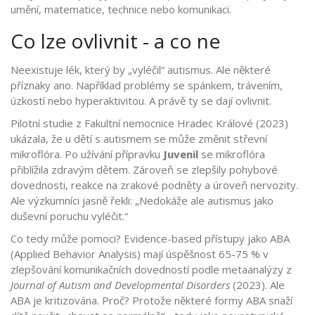
umění, matematice, technice nebo komunikaci.
Co lze ovlivnit - a co ne
Neexistuje lék, který by „vyléčil“ autismus. Ale některé
příznaky ano. Například problémy se spánkem, trávením,
úzkostí nebo hyperaktivitou. A právě ty se dají ovlivnit.
Pilotní studie z Fakultní nemocnice Hradec Králové (2023)
ukázala, že u dětí s autismem se může změnit střevní
mikroflóra. Po užívání přípravku
Juvenil
se mikroflóra
přiblížila zdravým dětem. Zároveň se zlepšily pohybové
dovednosti, reakce na zrakové podněty a úroveň nervozity.
Ale výzkumníci jasně řekli: „Nedokáže ale autismus jako
duševní poruchu vyléčit.“
Co tedy může pomoci? Evidence-based přístupy jako ABA
(Applied Behavior Analysis) mají úspěšnost 65-75 % v
zlepšování komunikačních dovedností podle metaanalýzy z
Journal of Autism and Developmental Disorders
(2023). Ale
ABA je kritizována. Proč? Protože některé formy ABA snaží