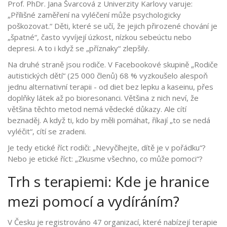
Prof. PhDr. Jana Švarcová z Univerzity Karlovy varuje:
„Přílišné zaměření na vyléčení může psychologicky
poškozovat.“ Děti, které se učí, že jejich přirozené chování je
„špatné“, často vyvíjejí úzkost, nízkou sebeúctu nebo
depresi. A to i když se „příznaky“ zlepšily.
Na druhé straně jsou rodiče. V Facebookové skupině „Rodiče
autistických dětí“ (25 000 členů) 68 % vyzkoušelo alespoň
jednu alternativní terapii - od diet bez lepku a kaseinu, přes
doplňky látek až po bioresonanci. Většina z nich neví, že
většina těchto metod nemá vědecké důkazy. Ale cítí
beznaděj. A když ti, kdo by měli pomáhat, říkají „to se nedá
vyléčit“, cítí se zradeni.
Je tedy etické říct rodiči: „Nevyčíhejte, dítě je v pořádku“?
Nebo je etické říct: „Zkusme všechno, co může pomoci“?
Trh s terapiemi: Kde je hranice
mezi pomocí a vydíráním?
V Česku je registrováno 47 organizací, které nabízejí terapie