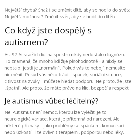
Největší chyba? Snažit se změnit dítě, aby se hodilo do světa.
Největší možnost? Změnit svět, aby se hodil do dítěte.
Co když jste dospělý s
autismem?
Asi 97 % starších lidí na spektru nikdy nedostalo diagnózu.
To znamená, že mnoho lidí žije plnohodnotně - a nikdy se
neptalo, jestli je „normální“. Pokud vás to nebojí, nemusíte
nic měnit. Pokud vás něco trápí - spánek, sociální situace,
citlivost na zvuky - můžete hledat podporu. Ne proto, že jste
„špatní“. Ale proto, že máte právo na klid, bezpečí a respekt.
Je autismus vůbec léčitelný?
Ne. Autismus není nemoc, kterou lze vyléčit. Je to
neurologická variace, která je přítomná od narození. Ale
některé příznaky - jako problémy se spánkem, komunikací
nebo úzkostí - lze ovlivnit terapiemi, podporou nebo léky.