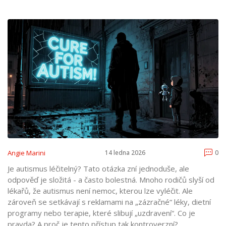
Angie Marini
14 ledna 2026
0
Je autismus léčitelný? Tato otázka zní jednoduše, ale
odpověď je složitá - a často bolestná. Mnoho rodičů slyší od
lékařů, že autismus není nemoc, kterou lze vyléčit. Ale
zároveň se setkávají s reklamami na „zázračné“ léky, dietní
programy nebo terapie, které slibují „uzdravení“. Co je
pravda? A proč je tento přístup tak kontroverzní?