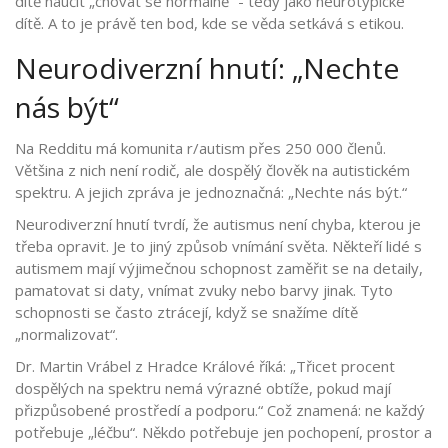
dítě naučit „chovat se normálně“ - tedy jako neurotypické
dítě. A to je právě ten bod, kde se věda setkává s etikou.
Neurodiverzní hnutí: „Nechte
nás být“
Na Redditu má komunita r/autism přes 250 000 členů.
Většina z nich není rodič, ale dospělý člověk na autistickém
spektru. A jejich zpráva je jednoznačná: „Nechte nás být.“
Neurodiverzní hnutí tvrdí, že autismus není chyba, kterou je
třeba opravit. Je to jiný způsob vnímání světa. Někteří lidé s
autismem mají výjimečnou schopnost zaměřit se na detaily,
pamatovat si daty, vnímat zvuky nebo barvy jinak. Tyto
schopnosti se často ztrácejí, když se snažíme dítě
„normalizovat“.
Dr. Martin Vrábel z Hradce Králové říká: „Třicet procent
dospělých na spektru nemá výrazné obtíže, pokud mají
přizpůsobené prostředí a podporu.“ Což znamená: ne každý
potřebuje „léčbu“. Někdo potřebuje jen pochopení, prostor a