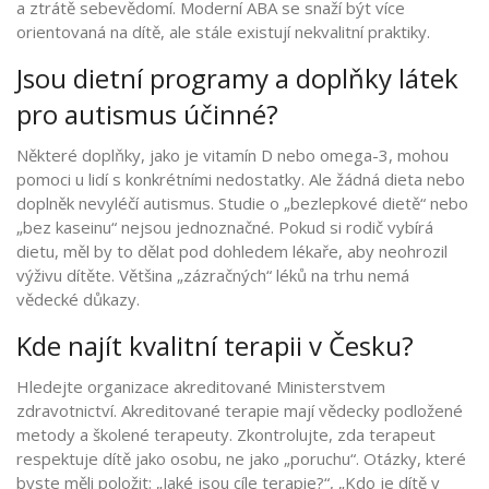
a ztrátě sebevědomí. Moderní ABA se snaží být více
orientovaná na dítě, ale stále existují nekvalitní praktiky.
Jsou dietní programy a doplňky látek
pro autismus účinné?
Některé doplňky, jako je vitamín D nebo omega-3, mohou
pomoci u lidí s konkrétními nedostatky. Ale žádná dieta nebo
doplněk nevyléčí autismus. Studie o „bezlepkové dietě“ nebo
„bez kaseinu“ nejsou jednoznačné. Pokud si rodič vybírá
dietu, měl by to dělat pod dohledem lékaře, aby neohrozil
výživu dítěte. Většina „zázračných“ léků na trhu nemá
vědecké důkazy.
Kde najít kvalitní terapii v Česku?
Hledejte organizace akreditované Ministerstvem
zdravotnictví. Akreditované terapie mají vědecky podložené
metody a školené terapeuty. Zkontrolujte, zda terapeut
respektuje dítě jako osobu, ne jako „poruchu“. Otázky, které
byste měli položit: „Jaké jsou cíle terapie?“, „Kdo je dítě v