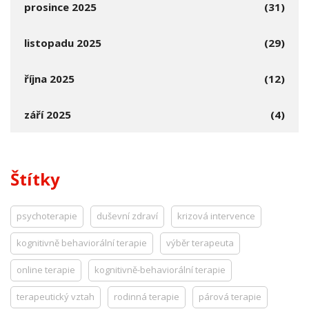
prosince 2025
(31)
listopadu 2025
(29)
října 2025
(12)
září 2025
(4)
Štítky
psychoterapie
duševní zdraví
krizová intervence
kognitivně behaviorální terapie
výběr terapeuta
online terapie
kognitivně-behaviorální terapie
terapeutický vztah
rodinná terapie
párová terapie