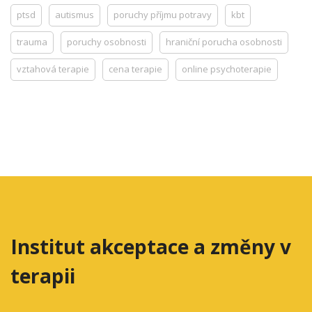
ptsd
autismus
poruchy příjmu potravy
kbt
trauma
poruchy osobnosti
hraniční porucha osobnosti
vztahová terapie
cena terapie
online psychoterapie
Institut akceptace a změny v
terapii