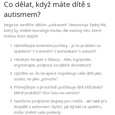
Co dělat, když máte dítě s
autismem?
Nejprve: nevěřte slibům „uzdravení“. Neexistuje žádný lék,
který by změnil neurologii mozku. Ale existují věci, které
mohou život zlepšit:
Identifikujte konkrétní potřeby - je to problém se
spánkem? S trávením? S komunikací? S úzkostí?
Hledejte terapie s důkazy - ABA, logopedie,
ergoterapie, podpora sociálních dovedností.
Ujistěte se, že terapeut respektuje vaše dítě jako
osobu, ne jako „poruchu“.
Přemýšlejte o prostředí: potřebuje dítě tišší školu?
Méně podnětů? Více času na samotu?
Navštivte podpůrné skupiny pro rodiče - ale také pro
dospělé s autismem. Slyšet, jak žijí lidé na spektru,
může změnit vaše pohledy.