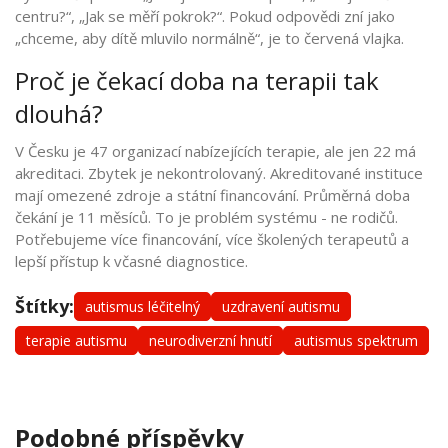
centru?“, „Jak se měří pokrok?“. Pokud odpovědi zní jako
„chceme, aby dítě mluvilo normálně“, je to červená vlajka.
Proč je čekací doba na terapii tak
dlouhá?
V Česku je 47 organizací nabízejících terapie, ale jen 22 má
akreditaci. Zbytek je nekontrolovaný. Akreditované instituce
mají omezené zdroje a státní financování. Průměrná doba
čekání je 11 měsíců. To je problém systému - ne rodičů.
Potřebujeme více financování, více školených terapeutů a
lepší přístup k včasné diagnostice.
Štítky:
autismus léčitelný
uzdravení autismu
terapie autismu
neurodiverzní hnutí
autismus spektrum
Podobné příspěvky