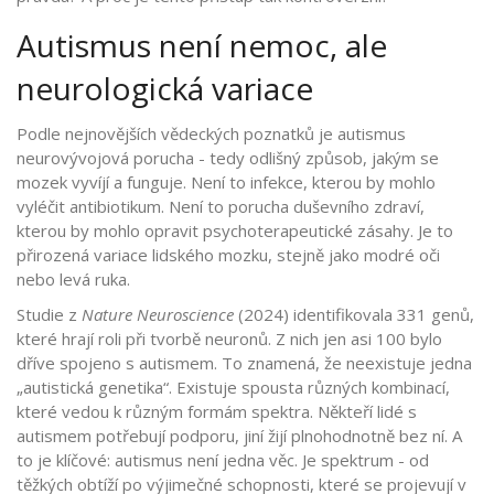
Autismus není nemoc, ale
neurologická variace
Podle nejnovějších vědeckých poznatků je autismus
neurovývojová porucha - tedy odlišný způsob, jakým se
mozek vyvíjí a funguje. Není to infekce, kterou by mohlo
vyléčit antibiotikum. Není to porucha duševního zdraví,
kterou by mohlo opravit psychoterapeutické zásahy. Je to
přirozená variace lidského mozku, stejně jako modré oči
nebo levá ruka.
Studie z
Nature Neuroscience
(2024) identifikovala 331 genů,
které hrají roli při tvorbě neuronů. Z nich jen asi 100 bylo
dříve spojeno s autismem. To znamená, že neexistuje jedna
„autistická genetika“. Existuje spousta různých kombinací,
které vedou k různým formám spektra. Někteří lidé s
autismem potřebují podporu, jiní žijí plnohodnotně bez ní. A
to je klíčové: autismus není jedna věc. Je spektrum - od
těžkých obtíží po výjimečné schopnosti, které se projevují v