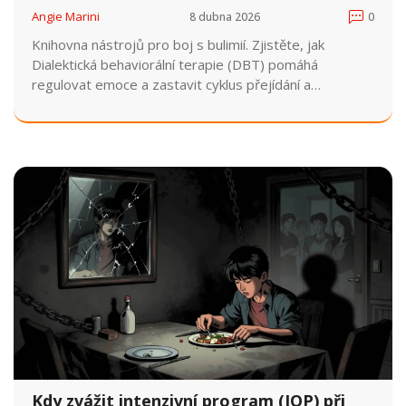
přejídání
Angie Marini
8 dubna 2026
0
Knihovna nástrojů pro boj s bulimií. Zjistěte, jak
Dialektická behaviorální terapie (DBT) pomáhá
regulovat emoce a zastavit cyklus přejídání a
vyvracení.
Kdy zvážit intenzivní program (IOP) při