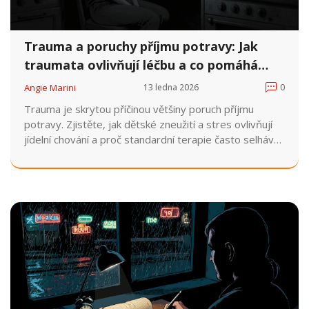
Trauma a poruchy příjmu potravy: Jak
traumata ovlivňují léčbu a co pomáhá
skutečně
Angie Marini
13 ledna 2026
0
Trauma je skrytou příčinou většiny poruch příjmu
potravy. Zjistěte, jak dětské zneužití a stres ovlivňují
jídelní chování a proč standardní terapie často selhává.
Zjistěte, co skutečně pomáhá - EMDR,
psychodynamická terapie a jak se vyhnout nejčastějším
chybám.