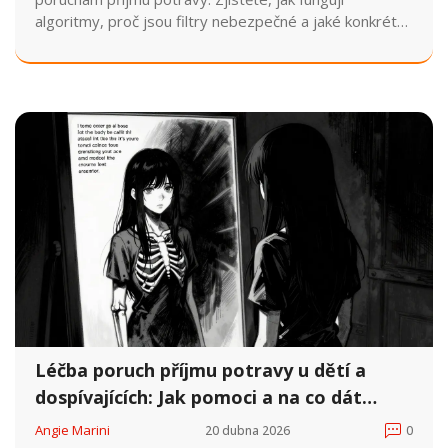
algoritmy, proč jsou filtry nebezpečné a jaké konkrétní
kroky, včetně KBT a digitálního detoxu, můžete
podniknout pro léčbu a prevenci.
Léčba poruch příjmu potravy u dětí a
dospívajících: Jak pomoci a na co dát
pozor
Angie Marini
20 dubna 2026
0