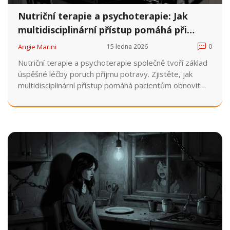
Nutriční terapie a psychoterapie: Jak
multidisciplinární přístup pomáhá při
poruchách příjmu potravy
Angie Marini
15 ledna 2026
0
Nutriční terapie a psychoterapie společně tvoří základ
úspěšné léčby poruch příjmu potravy. Zjistěte, jak
multidisciplinární přístup pomáhá pacientům obnovit
zdravý vztah k jídlu a tělu.