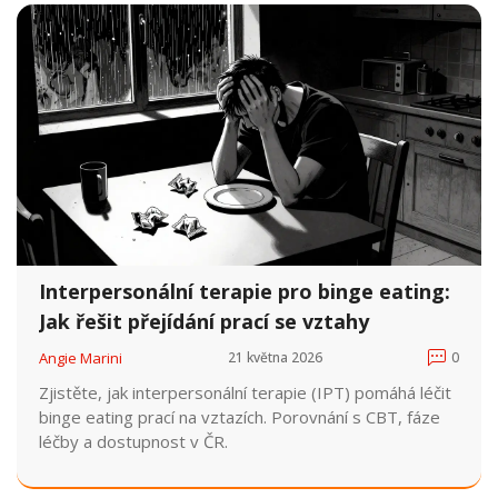
Interpersonální terapie pro binge eating:
Jak řešit přejídání prací se vztahy
Angie Marini
21 května 2026
0
Zjistěte, jak interpersonální terapie (IPT) pomáhá léčit
binge eating prací na vztazích. Porovnání s CBT, fáze
léčby a dostupnost v ČR.