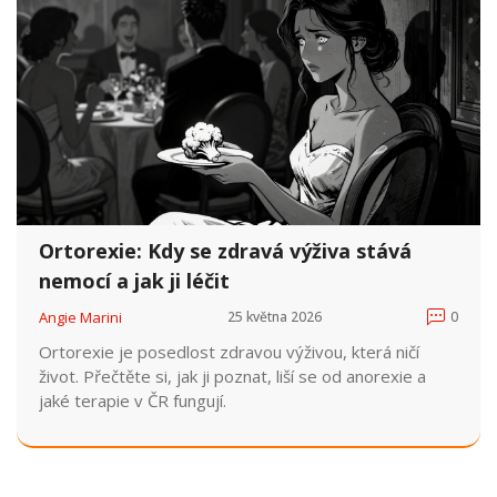
Ortorexie: Kdy se zdravá výživa stává
nemocí a jak ji léčit
Angie Marini
25 května 2026
0
Ortorexie je posedlost zdravou výživou, která ničí
život. Přečtěte si, jak ji poznat, liší se od anorexie a
jaké terapie v ČR fungují.