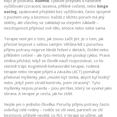
když je podváha
,
bulimie
,
cyklické přejídání a následné
vyčišťování (zvracení, laxativa, přílišné cvičení)
, nebo
binge
eating
,
opakované přejídání bez vyčišťování, často spojené
s pocitem viny a bezmoci
. Každá z těchto poruch má jiný
obličej, ale všechny se zakládají na stejném základě –
neschopnosti přijmout své tělo, emoce nebo sebe sama.
Terapie není jen o tom, jak znovu začít jíst. Je o tom, jak
přestat bojovat s sebou samým. Většina lidí s poruchou
příjmu potravy nejprve hledá řešení v dietách, čistění nebo
přílišném cvičení – ale tyto metody jen posilují cyklus. Pravá
změna přichází, když se člověk naučí rozpoznávat, co ho
vlastně trápí. Kognitivně-behaviorální terapie, rodinná
terapie nebo terapie přijetí a závazku (ACT) pomáhají
překonat myšlenky jako „musím být tenká, abych byl hodný“
nebo „když jsem ztratil kontrolu, jsem ztracený“. Tyto
myšlenky nejsou pravda – jsou jen hlas, který se vyvinul jako
obrana. A terapie je cesta, jak ho ztišit.
Nejde jen o jednoho člověka. Poruchy příjmu potravy často
ovlivňují celé rodiny – rodiče se cítí vinní, partneři se cítí
bezmocní, přátelé nevědí, co říct. V terapii se učíme, jak