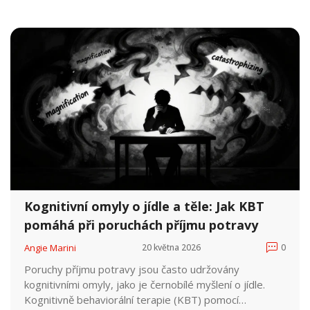
Kognitivní omyly o jídle a těle: Jak KBT
pomáhá při poruchách příjmu potravy
Angie Marini
20 května 2026
0
Poruchy příjmu potravy jsou často udržovány
kognitivními omyly, jako je černobílé myšlení o jídle.
Kognitivně behaviorální terapie (KBT) pomocí