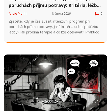
poruchách příjmu potravy: Kritéria, léčba
a očekávání
Angie Marini
8 února 2026
0
Zjistěte, kdy je čas zvážit intenzivní program při
poruchách příjmu potravy. Jaká kritéria určují potřebu
léčby? Jak probíhá terapie a co lze očekávat? Praktické
informace pro rodiče a blízké.