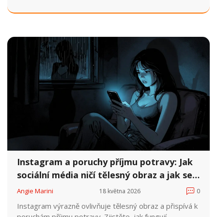
restrukturalizace myšlení a behaviorálních experimentů
pomáhá tyto omyly překonat. Zjistěte, jak funguje
léčba a jaká je situace v ČR.
Instagram a poruchy příjmu potravy: Jak
sociální média ničí tělesný obraz a jak se
léčit
Angie Marini
18 května 2026
0
Instagram výrazně ovlivňuje tělesný obraz a přispívá k
poruchám příjmu potravy. Zjistěte, jak fungují