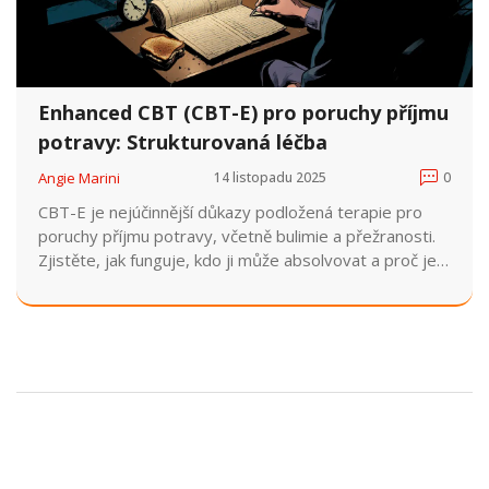
Enhanced CBT (CBT-E) pro poruchy příjmu
potravy: Strukturovaná léčba
Angie Marini
14 listopadu 2025
0
CBT-E je nejúčinnější důkazy podložená terapie pro
poruchy příjmu potravy, včetně bulimie a přežranosti.
Zjistěte, jak funguje, kdo ji může absolvovat a proč je
lepší než jiné metody.