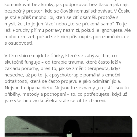
komunikovat bez kritiky, jak podporovat bez tlaku a jak najít
bezpečný prostor, kde se člověk nemusí schovávat. V Česku
je stále příliš mnoho lidí, kteří se cítí osamělí, protože si
myslí, že „to je jen fáze“ nebo „to se překoná samo“. To je
lež. Poruchy příjmu potravy nezmizí, pokud je ignorujete. Ale
mohou zmizet, pokud se k nim přistoupí s porozuměním, ne
s osudovostí.
V této sbírce najdete články, které se zabývají tím, co
skutečně funguje – od terapie trauma, které často leží v
základu poruchy, přes to, jak se změnit terapeuta, když
nesedne, až po to, jak psychoterapie pomáhá s emoční
odtažitostí, která se často projevuje jako odmítání jídla.
Nejsou tu tipy na dietu. Nejsou tu seznamy „co jíst“. Jsou tu
příběhy, metody a pochopení – to, co potřebujete, když už
jste všechno vyzkoušeli a stále se cítíte ztracení.