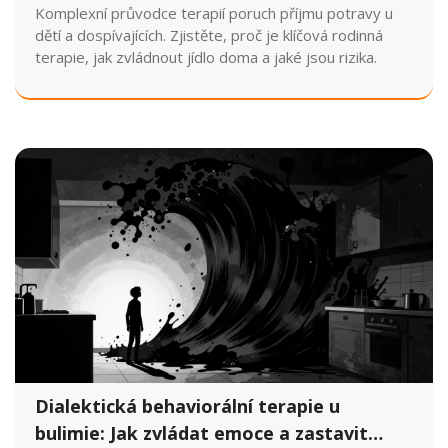
Komplexní průvodce terapií poruch příjmu potravy u
dětí a dospívajících. Zjistěte, proč je klíčová rodinná
terapie, jak zvládnout jídlo doma a jaké jsou rizika.
Dialektická behaviorální terapie u
bulimie: Jak zvládat emoce a zastavit