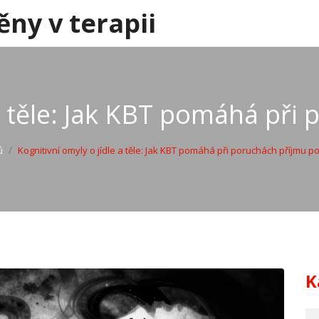
ěny v terapii
 a těle: Jak KBT pomáhá při
ů
Kognitivní omyly o jídle a těle: Jak KBT pomáhá při poruchách příjmu p
K