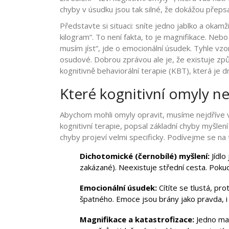
chyby v úsudku jsou tak silné, že dokážou přepsa
Představte si situaci: sníte jedno jablko a oka
kilogram“. To není fakta, to je magnifikace. Nebo
musím jíst“, jde o emocionální úsudek. Tyhle vz
osudové. Dobrou zprávou ale je, že existuje způs
kognitivně behaviorální terapie
(
KBT
), která je 
Které kognitivní omyly nejč
Abychom mohli omyly opravit, musíme nejdříve vě
kognitivní terapie, popsal základní chyby myšlen
chyby projeví velmi specificky. Podívejme se na t
Dichotomické (černobílé) myšlení:
Jídlo
zakázané). Neexistuje střední cesta. Pokud
Emocionální úsudek:
Cítíte se tlustá, pro
špatného. Emoce jsou brány jako pravda, i 
Magnifikace a katastrofizace:
Jedno mal