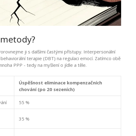
é metody?
rovnejme ji s dalšími častými přístupy. Interpersonální
 behaviorální terapie (DBT) na regulaci emocí. Zatímco obě
noha PPP - tedy na myšlení o jídle a těle.
Úspěšnost eliminace kompenzačních
chování (po 20 sezeních)
vání
55 %
35 %