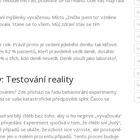
o nebude mít rád, podíváte se na realitu. Lidé vás mají rádi
k
í myšlenky vyváženou. Místo „Zničila jsem to“ vznikne
vala. Stane se to všem. Můj zdraví stav se tím
o
r
 cvik. Právě proto je vedení
jídelního deníku
tak klíčové.
k
e 82 % pacientů, kteří pravidelně vedli deník, dosáhlo
 u těch, kdo deník nevedli. Deník slouží jako laboratoř,
a
p
 Testování reality
h
hováním? Zde přichází na řadu behaviorální experimenty.
c
 zda se vaše katastrofické předpovědi splní. Často se
ud sní bílý chléb bez toho, aby si ho nejprve „vyvažovala“
přejedání. Experiment spočívá v tom, že chléb sní „holý“,
ině případů se ukáže, že úzkost sice vzroste, ale postupně
tane jen v malém procentu případů. Tento proces buduje