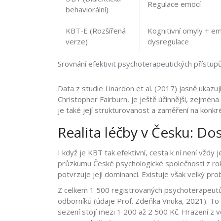
Regulace emocí
behaviorální)
KBT-E (Rozšířená
Kognitivní omyly + e
verze)
dysregulace
Srovnání efektivit psychoterapeutických přístupů
Data z studie Linardon et al. (2017) jasně ukaz
Christopher Fairburn, je ještě účinnější, zejmé
je také její strukturovanost a zaměření na konk
Realita léčby v Česku: Do
I když je KBT tak efektivní, cesta k ní není vždy
průzkumu České psychologické společnosti z ro
potvrzuje její dominanci. Existuje však velký pro
Z celkem 1 500 registrovaných psychoterapeutů
odborníků (údaje Prof. Zdeňka Vnuka, 2021). To
sezení stojí mezi 1 200 až 2 500 Kč. Hrazení z 