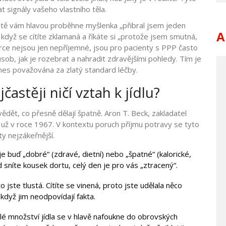
t signály vašeho vlastního těla.
mžitě vám hlavou proběhne myšlenka „přibral jsem jeden
A
 když se cítíte zklamaná a říkáte si „protože jsem smutná,
orce nejsou jen nepříjemné, jsou pro pacienty s PPP často
ob, jak je rozebrat a nahradit zdravějšími pohledy. Tím je
dnes považována za zlatý standard léčby.
astěji ničí vztah k jídlu?
dět, co přesně dělají špatně. Aron T. Beck, zakladatel
í už v roce 1967. V kontextu poruch příjmu potravy se tyto
y nejzákeřnější.
 je buď „dobré“ (zdravé, dietní) nebo „špatné“ (kalorické,
 sníte kousek dortu, celý den je pro vás „ztracený“.
to jste tlustá. Cítíte se vinená, proto jste udělala něco
když jim neodpovídají fakta.
é množství jídla se v hlavě nafoukne do obrovských