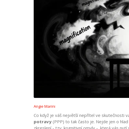
Angie Marini
Co když je váš největší nepřítel ve skutečnosti va
potravy
(
PPP
) to tak často je. Nejde jen o hl
zkreslení - tzv. kognitivní omyly -, která vás nutí v