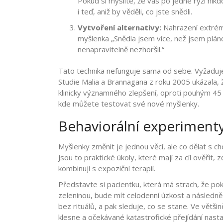
Pokud si myslíte, že vás po jedné rýži nikd
i teď, aniž by věděli, co jste snědli.
Vytvoření alternativy:
Nahrazení extrémn
myšlenka „Snědla jsem více, než jsem pláno
nenapravitelně nezhoršil.“
Tato technika nefunguje sama od sebe. Vyžaduje
Studie Malia a Brannagana z roku 2005 ukázala, ž
klinicky významného zlepšení, oproti pouhým 45 %
kde můžete testovat své nové myšlenky.
Behaviorální experimenty:
Myšlenky změnit je jednou věcí, ale co dělat s c
Jsou to praktické úkoly, které mají za cíl ověřit,
kombinují s expoziční terapií.
Představte si pacientku, která má strach, že pok
zeleninou, bude mít celodenní úzkost a následně 
bez rituálů, a pak sleduje, co se stane. Ve větš
klesne a očekávané katastrofické přejídání nas