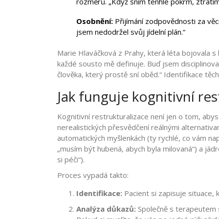
rozměrů. „Když sním tenhle pokrm, ztratím
Osobnění:
Přijímání zodpovědnosti za věc
jsem nedodržel svůj jídelní plán.“
Marie Hlaváčková z Prahy, která léta bojovala s b
každé sousto mě definuje. Buď jsem disciplinov
člověka, který prostě sní oběd.“ Identifikace tě
Jak funguje kognitivní res
Kognitivní restrukturalizace
není jen o tom, abyst
nerealistických přesvědčení reálnými alternativa
automatických myšlenkách (ty rychlé, co vám nap
„musím být hubená, abych byla milovaná“) a jádr
si péči“).
Proces vypadá takto:
Identifikace:
Pacient si zapisuje situace,
Analýza důkazů:
Společně s terapeutem s