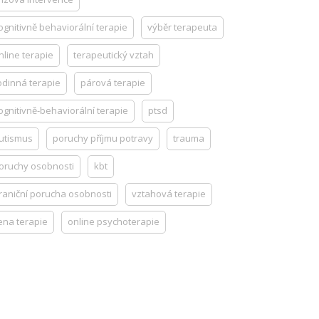
ognitivně behaviorální terapie
výběr terapeuta
nline terapie
terapeutický vztah
odinná terapie
párová terapie
ognitivně-behaviorální terapie
ptsd
utismus
poruchy příjmu potravy
trauma
oruchy osobnosti
kbt
raniční porucha osobnosti
vztahová terapie
ena terapie
online psychoterapie