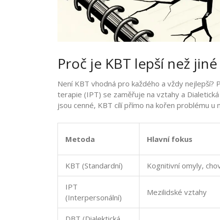
Proč je KBT lepší než jin
Není KBT vhodná pro každého a vždy nejlepší? Po
terapie (IPT) se zaměřuje na vztahy a Dialetická
jsou cenné, KBT cílí přímo na kořen problému u m
Metoda
Hlavní fokus
KBT (Standardní)
Kognitivní omyly, cho
IPT
Mezilidské vztahy
(Interpersonální)
DBT (Dialektická