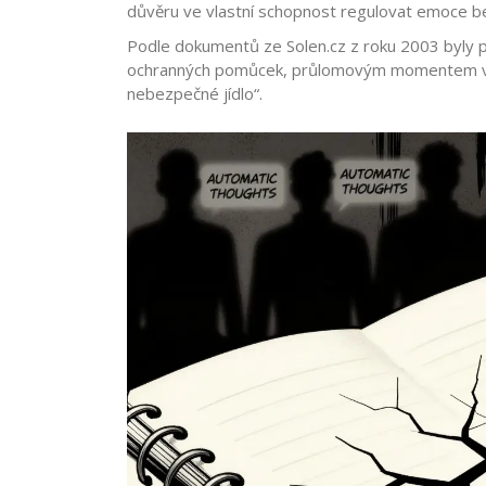
důvěru ve vlastní schopnost regulovat emoce be
Podle dokumentů ze Solen.cz z roku 2003 byly pr
ochranných pomůcek, průlomovým momentem v te
nebezpečné jídlo“.