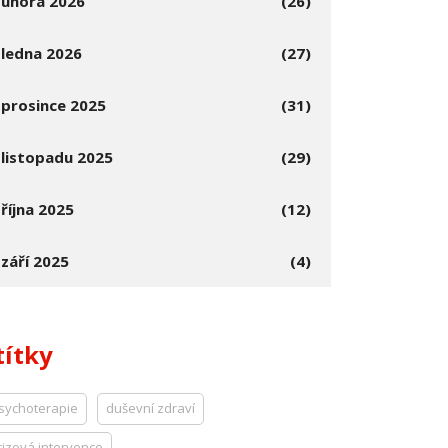
února 2026
(26)
ledna 2026
(27)
prosince 2025
(31)
listopadu 2025
(29)
října 2025
(12)
září 2025
(4)
títky
sychoterapie
duševní zdraví
rizová intervence