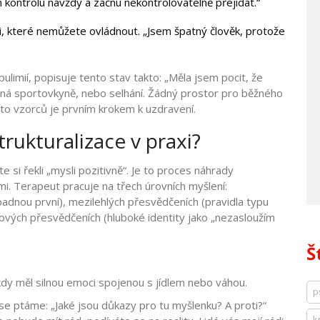
 kontrolu navždy a začnu nekontrolovatelně přejídat.“
i, které nemůžete ovládnout. „Jsem špatný člověk, protože
ulimií, popisuje tento stav takto: „Měla jsem pocit, že
aná sportovkyně, nebo selhání. Žádný prostor pro běžného
chto vzorců je prvním krokem k uzdravení.
trukturalizace v praxi?
e si řekli „mysli pozitivně“. Je to proces náhrady
mi. Terapeut pracuje na třech úrovních myšlení:
adnou první), mezilehlých přesvědčeních (pravidla typu
ových přesvědčeních (hluboké identity jako „nezasloužím
Š
 kdy měl silnou emoci spojenou s jídlem nebo váhou.
p
e ptáme: „Jaké jsou důkazy pro tu myšlenku? A proti?“
k