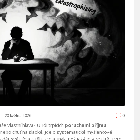
20 května 2026
0
še vlastní hlava? U lidí trpících
poruchami příjmu
ad nebo chuť na sladké. Jde o systematické myšlenkové
idět svět jídla a těla zcela jinak, než jaký je v realitě. Tyto