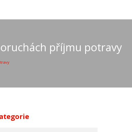
 poruchách příjmu potravy
otravy
ategorie