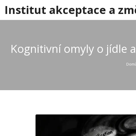
Institut akceptace a zm
Kognitivní omyly o jídle
Dom