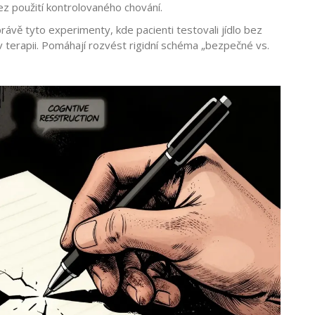
z použití kontrolovaného chování.
ávě tyto experimenty, kde pacienti testovali jídlo bez
rapii. Pomáhají rozvést rigidní schéma „bezpečné vs.