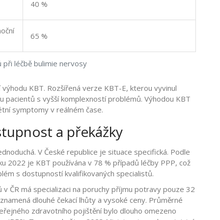
40 %
moční
65 %
 při léčbě bulimie nervosy
ují výhodu KBT. Rozšířená verze KBT-E, kterou vyvinul
na u pacientů s vyšší komplexností problémů. Výhodou KBT
rétní symptomy v reálném čase.
stupnost a překážky
 jednoduchá. V České republice je situace specifická. Podle
ku 2022 je KBT používána v 78 % případů léčby PPP, což
blém s dostupností kvalifikovaných specialistů.
 v ČR má specializaci na poruchy příjmu potravy pouze 32
 znamená dlouhé čekací lhůty a vysoké ceny. Průměrné
veřejného zdravotního pojištění bylo dlouho omezeno