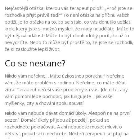
Nejčastější otázka, kterou vás terapeut položí: „Proč jste se
rozhodl/a přijít právě teď?“ To není otázka na příčinu vašich
potíží. Je to otázka na to, co se stalo, co vás donutilo udělat
krok, který jste si možná mysleli, že nikdy neuděláte. Může to
být nějaká událost. Může to být dlouhodobý pocit, že už to
nevydržíte. Nebo to může být prostě to, že jste se rozhodli,
že si zasloužíte lepší život.
Co se nestane?
Nikdo vám neřekne: „Máte úzkostnou poruchu.“ Neřekne
vám, že máte problém s rodinou. Neřekne, co máte dělat
zítra. Terapeut neřeší vaše problémy za vás. Jde o to, aby
vám pomohl lépe pochopit, jak fungujete - jak vaše
myšlenky, city a chování spolu souvisí.
Nikdo vám nebude dávat domácí úkoly. Alespoň ne na první
sezení. Domácí úkoly přijdou až později, pokud se
rozhodnete pokračovat. A ani nebudete muset mluvit o
dětství, pokud si to nechcete. Někteří terapeuti se ptají na