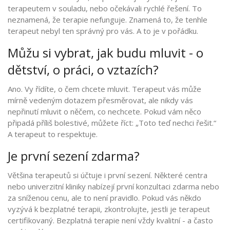
terapeutem v souladu, nebo očekávali rychlé řešení. To
neznamená, že terapie nefunguje. Znamená to, že tenhle
terapeut nebyl ten správný pro vás. A to je v pořádku.
Můžu si vybrat, jak budu mluvit - o
dětství, o práci, o vztazích?
Ano. Vy řídíte, o čem chcete mluvit. Terapeut vás může
mírně vedeným dotazem přesměrovat, ale nikdy vás
nepřinutí mluvit o něčem, co nechcete. Pokud vám něco
připadá příliš bolestivé, můžete říct: „Toto teď nechci řešit.“
A terapeut to respektuje.
Je první sezení zdarma?
Většina terapeutů si účtuje i první sezení. Některé centra
nebo univerzitní kliniky nabízejí první konzultaci zdarma nebo
za sníženou cenu, ale to není pravidlo. Pokud vás někdo
vyzývá k bezplatné terapii, zkontrolujte, jestli je terapeut
certifikovaný. Bezplatná terapie není vždy kvalitní - a často