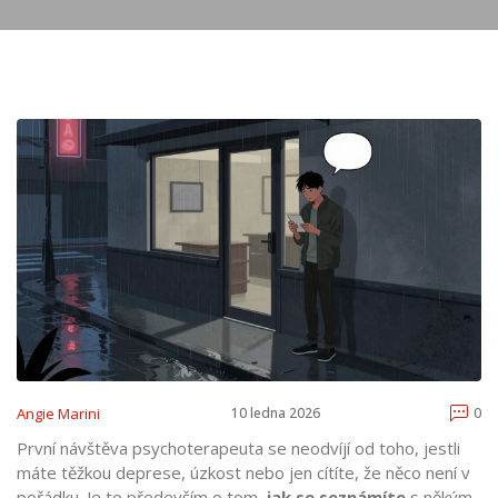
Angie Marini
10 ledna 2026
0
První návštěva psychoterapeuta se neodvíjí od toho, jestli
máte těžkou deprese, úzkost nebo jen cítíte, že něco není v
pořádku. Je to především o tom,
jak se seznámíte
s někým,