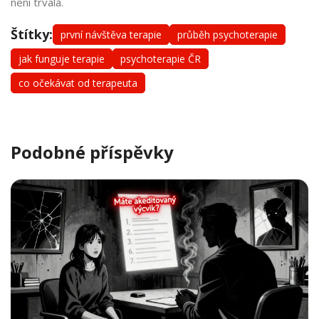
není trvalá.
Štítky:
první návštěva terapie
průběh psychoterapie
jak funguje terapie
psychoterapie ČR
co očekávat od terapeuta
Podobné příspěvky