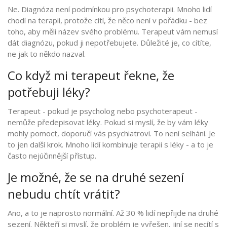
Ne. Diagnóza není podmínkou pro psychoterapii. Mnoho lidí
chodí na terapii, protože cítí, že něco není v pořádku - bez
toho, aby měli název svého problému. Terapeut vám nemusí
dát diagnózu, pokud ji nepotřebujete. Důležité je, co cítíte,
ne jak to někdo nazval.
Co když mi terapeut řekne, že
potřebuji léky?
Terapeut - pokud je psycholog nebo psychoterapeut -
nemůže předepisovat léky. Pokud si myslí, že by vám léky
mohly pomoct, doporučí vás psychiatrovi. To není selhání. Je
to jen další krok. Mnoho lidí kombinuje terapii s léky - a to je
často nejúčinnější přístup.
Je možné, že se na druhé sezení
nebudu chtít vrátit?
Ano, a to je naprosto normální. Až 30 % lidí nepřijde na druhé
sezení. Někteří si myslí, že problém je vyřešen, jiní se necítí s