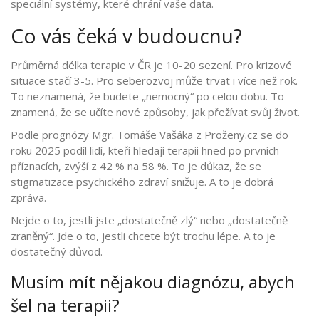
speciální systémy, které chrání vaše data.
Co vás čeká v budoucnu?
Průměrná délka terapie v ČR je 10-20 sezení. Pro krizové
situace stačí 3-5. Pro seberozvoj může trvat i více než rok.
To neznamená, že budete „nemocný“ po celou dobu. To
znamená, že se učíte nové způsoby, jak přežívat svůj život.
Podle prognózy Mgr. Tomáše Vašáka z Proženy.cz se do
roku 2025 podíl lidí, kteří hledají terapii hned po prvních
příznacích, zvýší z 42 % na 58 %. To je důkaz, že se
stigmatizace psychického zdraví snižuje. A to je dobrá
zpráva.
Nejde o to, jestli jste „dostatečně zlý“ nebo „dostatečně
zraněný“. Jde o to, jestli chcete být trochu lépe. A to je
dostatečný důvod.
Musím mít nějakou diagnózu, abych
šel na terapii?