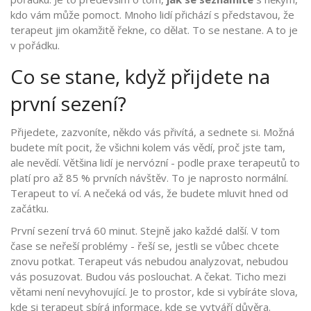
kdo vám může pomoct. Mnoho lidí přichází s představou, že
terapeut jim okamžitě řekne, co dělat. To se nestane. A to je
v pořádku.
Co se stane, když přijdete na
první sezení?
Přijedete, zazvoníte, někdo vás přivítá, a sednete si. Možná
budete mít pocit, že všichni kolem vás vědí, proč jste tam,
ale nevědí. Většina lidí je nervózní - podle praxe terapeutů to
platí pro až 85 % prvních návštěv. To je naprosto normální.
Terapeut to ví. A nečeká od vás, že budete mluvit hned od
začátku.
První sezení trvá 60 minut. Stejně jako každé další. V tom
čase se neřeší problémy - řeší se, jestli se vůbec chcete
znovu potkat. Terapeut vás nebudou analyzovat, nebudou
vás posuzovat. Budou vás poslouchat. A čekat. Ticho mezi
větami není nevyhovující. Je to prostor, kde si vybíráte slova,
kde si terapeut sbírá informace, kde se vytváří důvěra.