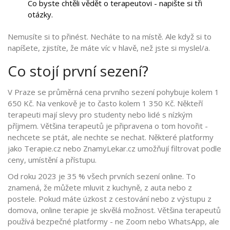
Co byste chtěli vědět o terapeutovi - napište si tři
otázky.
Nemusíte si to přinést. Necháte to na místě. Ale když si to
napíšete, zjistíte, že máte víc v hlavě, než jste si myslel/a.
Co stojí první sezení?
V Praze se průměrná cena prvního sezení pohybuje kolem 1
650 Kč. Na venkově je to často kolem 1 350 Kč. Někteří
terapeuti mají slevy pro studenty nebo lidé s nízkým
příjmem. Většina terapeutů je připravena o tom hovořit -
nechcete se ptát, ale nechte se nechat. Některé platformy
jako Terapie.cz nebo ZnamyLekar.cz umožňují filtrovat podle
ceny, umístění a přístupu.
Od roku 2023 je 35 % všech prvních sezení online. To
znamená, že můžete mluvit z kuchyně, z auta nebo z
postele. Pokud máte úzkost z cestování nebo z výstupu z
domova, online terapie je skvělá možnost. Většina terapeutů
používá bezpečné platformy - ne Zoom nebo WhatsApp, ale