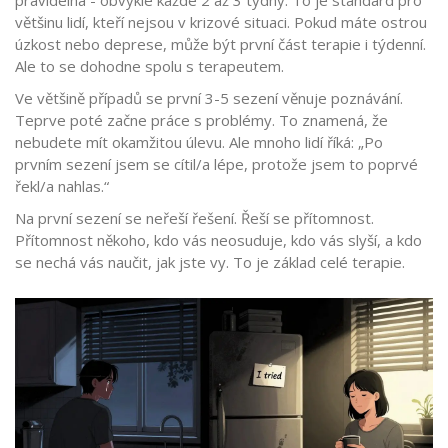
většinu lidí, kteří nejsou v krizové situaci. Pokud máte ostrou
úzkost nebo deprese, může být první část terapie i týdenní.
Ale to se dohodne spolu s terapeutem.
Ve většině případů se první 3-5 sezení věnuje poznávání.
Teprve poté začne práce s problémy. To znamená, že
nebudete mít okamžitou úlevu. Ale mnoho lidí říká: „Po
prvním sezení jsem se cítil/a lépe, protože jsem to poprvé
řekl/a nahlas.“
Na první sezení se neřeší řešení. Řeší se přítomnost.
Přítomnost někoho, kdo vás neosuduje, kdo vás slyší, a kdo
se nechá vás naučit, jak jste vy. To je základ celé terapie.