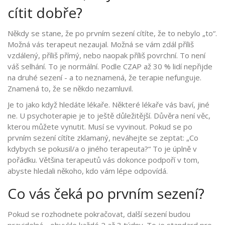
cítit dobře?
Někdy se stane, že po prvním sezení cítíte, že to nebylo „to“.
Možná vás terapeut nezaujal. Možná se vám zdál příliš
vzdálený, příliš přímý, nebo naopak příliš povrchní. To není
váš selhání. To je normální. Podle CZAP až 30 % lidí nepřijde
na druhé sezení - a to neznamená, že terapie nefunguje.
Znamená to, že se někdo nezamluvil.
Je to jako když hledáte lékaře. Některé lékaře vás baví, jiné
ne. U psychoterapie je to ještě důležitější. Důvěra není věc,
kterou můžete vynutit. Musí se vyvinout. Pokud se po
prvním sezení cítíte zklamaný, neváhejte se zeptat: „Co
kdybych se pokusil/a o jiného terapeuta?“ To je úplně v
pořádku. Většina terapeutů vás dokonce podpoří v tom,
abyste hledali někoho, kdo vám lépe odpovídá.
Co vás čeká po prvním sezení?
Pokud se rozhodnete pokračovat, další sezení budou
pravidelná - obvykle každé 2 až 3 týdny. To je standard pro