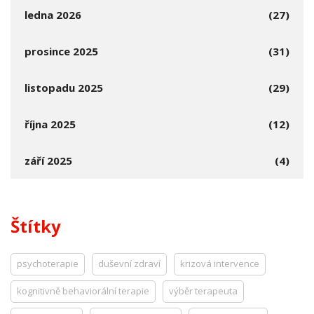
ledna 2026
(27)
prosince 2025
(31)
listopadu 2025
(29)
října 2025
(12)
září 2025
(4)
Štítky
psychoterapie
duševní zdraví
krizová intervence
kognitivně behaviorální terapie
výběr terapeuta