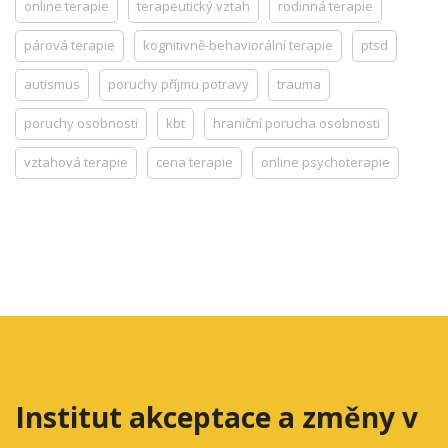
online terapie
terapeutický vztah
rodinná terapie
párová terapie
kognitivně-behaviorální terapie
ptsd
autismus
poruchy příjmu potravy
trauma
poruchy osobnosti
kbt
hraniční porucha osobnosti
vztahová terapie
cena terapie
online psychoterapie
Institut akceptace a změny v