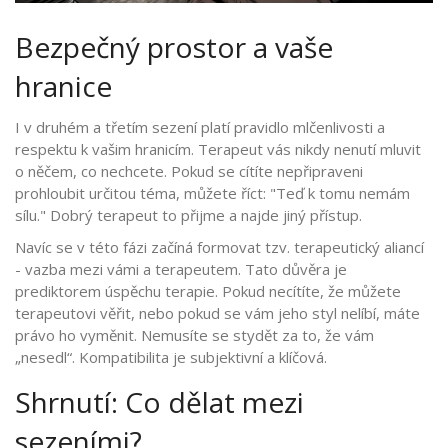
Bezpečný prostor a vaše
hranice
I v druhém a třetím sezení platí pravidlo mlčenlivosti a
respektu k vašim hranicím. Terapeut vás nikdy nenutí mluvit
o něčem, co nechcete. Pokud se cítíte nepřipraveni
prohloubit určitou téma, můžete říct: "Teď k tomu nemám
sílu." Dobrý terapeut to přijme a najde jiný přístup.
Navíc se v této fázi začíná formovat tzv. terapeutický aliancí
- vazba mezi vámi a terapeutem. Tato důvěra je
prediktorem úspěchu terapie. Pokud necítíte, že můžete
terapeutovi věřit, nebo pokud se vám jeho styl nelíbí, máte
právo ho vyměnit. Nemusíte se stydět za to, že vám
„nesedl“. Kompatibilita je subjektivní a klíčová.
Shrnutí: Co dělat mezi
sezeními?