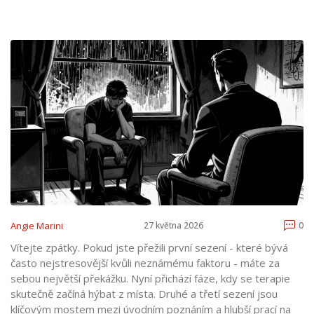
Angie Marini
27 května 2026
0
Vítejte zpátky. Pokud jste přežili první sezení - které bývá
často nejstresovější kvůli neznámému faktoru - máte za
sebou největší překážku. Nyní přichází fáze, kdy se terapie
skutečně začíná hýbat z místa. Druhé a třetí sezení jsou
klíčovým mostem mezi úvodním poznáním a hlubší prací na