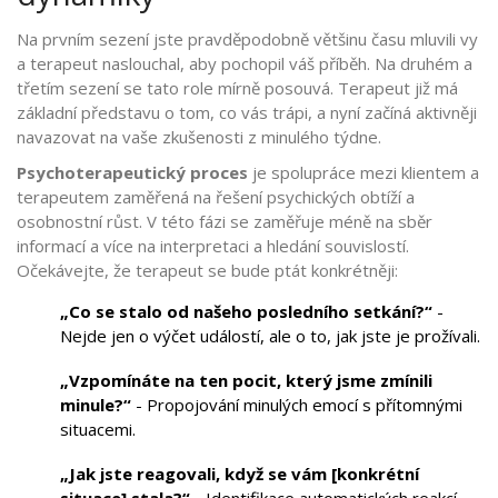
Na prvním sezení jste pravděpodobně většinu času mluvili vy
a terapeut naslouchal, aby pochopil váš příběh. Na druhém a
třetím sezení se tato role mírně posouvá. Terapeut již má
základní představu o tom, co vás trápi, a nyní začíná aktivněji
navazovat na vaše zkušenosti z minulého týdne.
Psychoterapeutický proces
je
spolupráce mezi klientem a
terapeutem zaměřená na řešení psychických obtíží a
osobnostní růst
. V této fázi se zaměřuje méně na sběr
informací a více na interpretaci a hledání souvislostí.
Očekávejte, že terapeut se bude ptát konkrétněji:
„Co se stalo od našeho posledního setkání?“
-
Nejde jen o výčet událostí, ale o to, jak jste je prožívali.
„Vzpomínáte na ten pocit, který jsme zmínili
minule?“
- Propojování minulých emocí s přítomnými
situacemi.
„Jak jste reagovali, když se vám [konkrétní
situace] stala?“
- Identifikace automatických reakcí.