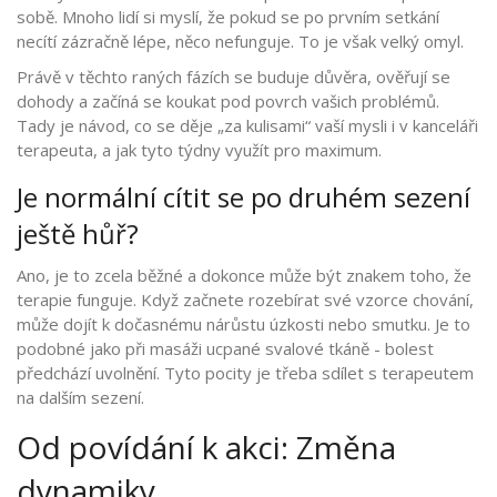
sobě. Mnoho lidí si myslí, že pokud se po prvním setkání
necítí zázračně lépe, něco nefunguje. To je však velký omyl.
Právě v těchto raných fázích se buduje důvěra, ověřují se
dohody a začíná se koukat pod povrch vašich problémů.
Tady je návod, co se děje „za kulisami“ vaší mysli i v kanceláři
terapeuta, a jak tyto týdny využít pro maximum.
Je normální cítit se po druhém sezení
ještě hůř?
Ano, je to zcela běžné a dokonce může být znakem toho, že
terapie funguje. Když začnete rozebírat své vzorce chování,
může dojít k dočasnému nárůstu úzkosti nebo smutku. Je to
podobné jako při masáži ucpané svalové tkáně - bolest
předchází uvolnění. Tyto pocity je třeba sdílet s terapeutem
na dalším sezení.
Od povídání k akci: Změna
dynamiky