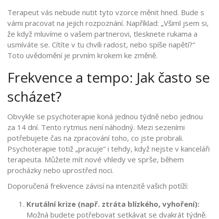
Terapeut vás nebude nutit tyto vzorce měnit hned. Bude s
vámi pracovat na jejich rozpoznání. Například: „Všiml jsem si,
že když mluvíme o vašem partnerovi, tlesknete rukama a
usmíváte se. Cítíte v tu chvíli radost, nebo spíše napětí?“
Toto uvědomění je prvním krokem ke změně.
Frekvence a tempo: Jak často se
scházet?
Obvykle se psychoterapie koná jednou týdně nebo jednou
za 14 dní. Tento rytmus není náhodný. Mezi sezeními
potřebujete čas na zpracování toho, co jste probrali.
Psychoterapie totiž „pracuje“ i tehdy, když nejste v kanceláři
terapeuta. Můžete mít nové vhledy ve sprše, během
procházky nebo uprostřed noci.
Doporučená frekvence závisí na intenzitě vašich potíží:
Krutální krize (např. ztráta blízkého, vyhoření):
Možná budete potřebovat setkávat se dvakrát týdně.