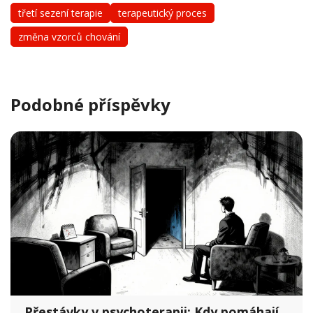
třetí sezení terapie
terapeutický proces
změna vzorců chování
Podobné příspěvky
Přestávky v psychoterapii: Kdy pomáhají