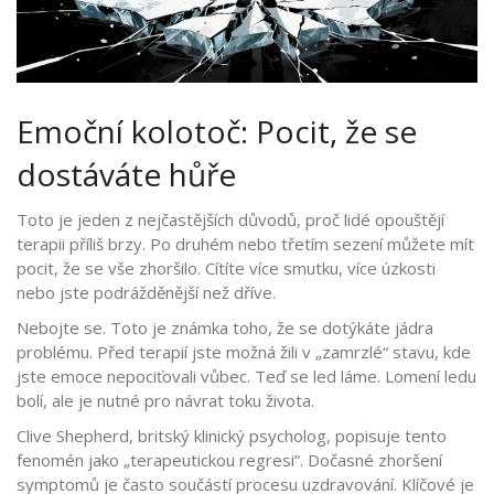
Emoční kolotoč: Pocit, že se
dostáváte hůře
Toto je jeden z nejčastějších důvodů, proč lidé opouštějí
terapii příliš brzy. Po druhém nebo třetím sezení můžete mít
pocit, že se vše zhoršilo. Cítíte více smutku, více úzkosti
nebo jste podrážděnější než dříve.
Nebojte se. Toto je známka toho, že se dotýkáte jádra
problému. Před terapií jste možná žili v „zamrzlé“ stavu, kde
jste emoce nepociťovali vůbec. Teď se led láme. Lomení ledu
bolí, ale je nutné pro návrat toku života.
Clive Shepherd, britský klinický psycholog, popisuje tento
fenomén jako „terapeutickou regresi“. Dočasné zhoršení
symptomů je často součástí procesu uzdravování. Klíčové je