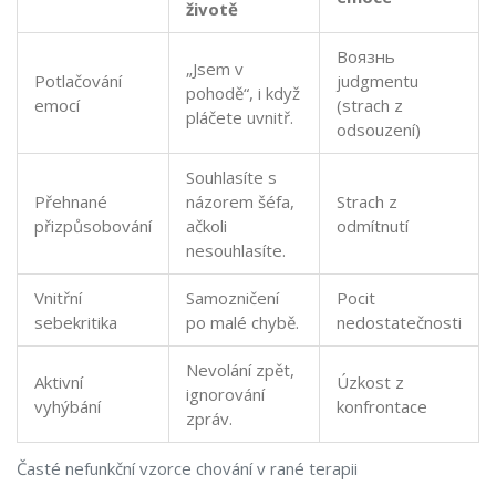
životě
Bоязнь
„Jsem v
Potlačování
judgmentu
pohodě“, i když
emocí
(strach z
pláčete uvnitř.
odsouzení)
Souhlasíte s
Přehnané
názorem šéfa,
Strach z
přizpůsobování
ačkoli
odmítnutí
nesouhlasíte.
Vnitřní
Samozničení
Pocit
sebekritika
po malé chybě.
nedostatečnosti
Nevolání zpět,
Aktivní
Úzkost z
ignorování
vyhýbání
konfrontace
zpráv.
Časté nefunkční vzorce chování v rané terapii