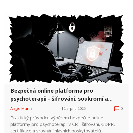
rychle rostoucí.
Bezpečná online platforma pro
psychoterapii - šifrování, soukromí a
výběr v ČR
Angie Marini
12 srpna 2025
0
Praktický průvodce výběrem bezpečné online
platformy pro psychoterapii v ČR - šifrování, GDPR,
certifikace a srovnání hlavních poskytovatelů.