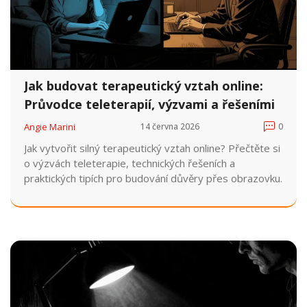
Jak budovat terapeutický vztah online:
Průvodce teleterapií, výzvami a řešeními
Angie Marini
14 června 2026
0
Jak vytvořit silný terapeutický vztah online? Přečtěte si
o výzvách teleterapie, technických řešeních a
praktických tipích pro budování důvěry přes obrazovku.