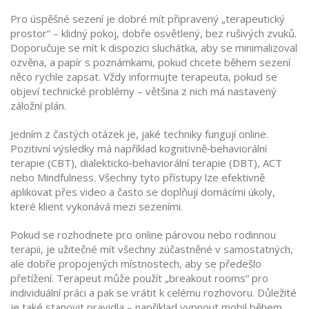
Pro úspěšné sezení je dobré mít připravený „terapeutický
prostor“ – klidný pokoj, dobře osvětlený, bez rušivých zvuků.
Doporučuje se mít k dispozici sluchátka, aby se minimalizoval
ozvěna, a papír s poznámkami, pokud chcete během sezení
něco rychle zapsat. Vždy informujte terapeuta, pokud se
objeví technické problémy – většina z nich má nastavený
záložní plán.
Jedním z častých otázek je, jaké techniky fungují online.
Pozitivní výsledky má například kognitivně‑behaviorální
terapie (CBT), dialekticko‑behaviorální terapie (DBT), ACT
nebo Mindfulness. Všechny tyto přístupy lze efektivně
aplikovat přes video a často se doplňují domácími úkoly,
které klient vykonává mezi sezeními.
Pokud se rozhodnete pro online párovou nebo rodinnou
terapii, je užitečné mít všechny zúčastněné v samostatných,
ale dobře propojených místnostech, aby se předešlo
přetížení. Terapeut může použít „breakout rooms“ pro
individuální práci a pak se vrátit k celému rozhovoru. Důležité
je také stanovit pravidla – například vypnout mobil během