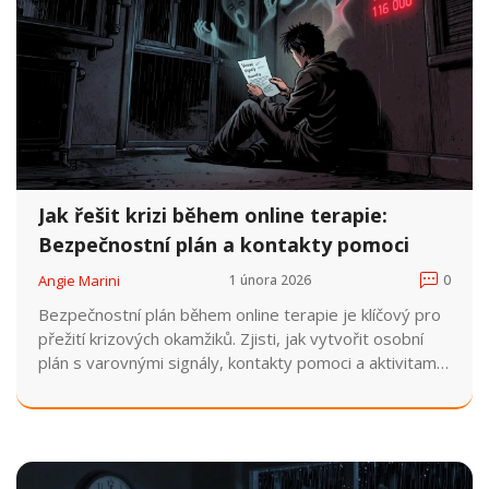
Jak řešit krizi během online terapie:
Bezpečnostní plán a kontakty pomoci
Angie Marini
1 února 2026
0
Bezpečnostní plán během online terapie je klíčový pro
přežití krizových okamžiků. Zjisti, jak vytvořit osobní
plán s varovnými signály, kontakty pomoci a aktivitami,
které tě uklidní. V Česku fungují zdarma linky 116 111 a
116 000.