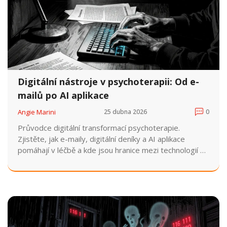
Digitální nástroje v psychoterapii: Od e-
mailů po AI aplikace
Angie Marini
25 dubna 2026
0
Průvodce digitální transformací psychoterapie.
Zjistěte, jak e-maily, digitální deníky a AI aplikace
pomáhají v léčbě a kde jsou hranice mezi technologií a
lidským kontaktem.