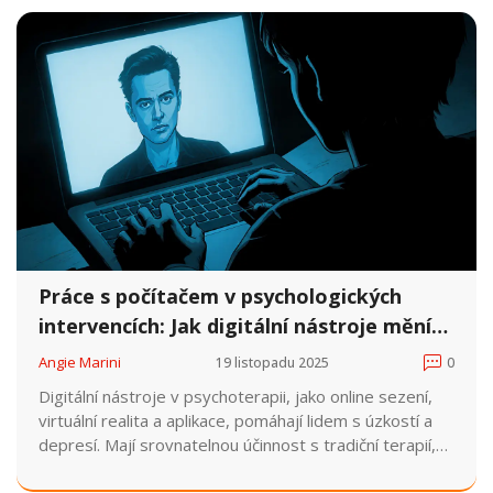
Práce s počítačem v psychologických
intervencích: Jak digitální nástroje mění
terapii
Angie Marini
19 listopadu 2025
0
Digitální nástroje v psychoterapii, jako online sezení,
virtuální realita a aplikace, pomáhají lidem s úzkostí a
depresí. Mají srovnatelnou účinnost s tradiční terapií,
ale nezastupují lidský kontakt. V Česku je jejich využití