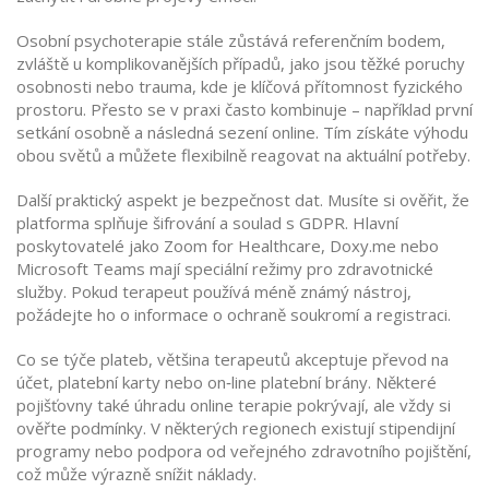
Osobní psychoterapie stále zůstává referenčním bodem,
zvláště u komplikovanějších případů, jako jsou těžké poruchy
osobnosti nebo trauma, kde je klíčová přítomnost fyzického
prostoru. Přesto se v praxi často kombinuje – například první
setkání osobně a následná sezení online. Tím získáte výhodu
obou světů a můžete flexibilně reagovat na aktuální potřeby.
Další praktický aspekt je bezpečnost dat. Musíte si ověřit, že
platforma splňuje šifrování a soulad s GDPR. Hlavní
poskytovatelé jako Zoom for Healthcare, Doxy.me nebo
Microsoft Teams mají speciální režimy pro zdravotnické
služby. Pokud terapeut používá méně známý nástroj,
požádejte ho o informace o ochraně soukromí a registraci.
Co se týče plateb, většina terapeutů akceptuje převod na
účet, platební karty nebo on‑line platební brány. Některé
pojišťovny také úhradu online terapie pokrývají, ale vždy si
ověřte podmínky. V některých regionech existují stipendijní
programy nebo podpora od veřejného zdravotního pojištění,
což může výrazně snížit náklady.