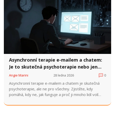
Asynchronní terapie e-mailem a chatem:
Je to skutečná psychoterapie nebo jen
náhražka?
Angie Marini
28 ledna 2026
0
Asynchronní terapie e-mailem a chatem je skutečná
psychoterapie, ale ne pro všechny. Zjistěte, kdy
pomáhá, kdy ne, jak funguje a proč ji mnoho lidí volí
jako jedinou možnost.