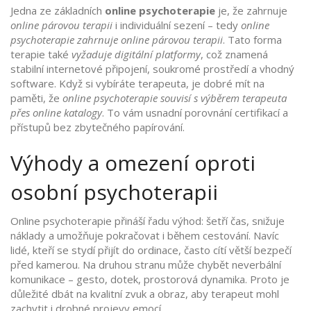
Jedna ze základních
online psychoterapie
je, že zahrnuje
online párovou terapii
i individuální sezení – tedy
online
psychoterapie zahrnuje online párovou terapii
. Tato forma
terapie také
vyžaduje digitální platformy
, což znamená
stabilní internetové připojení, soukromé prostředí a vhodný
software. Když si vybíráte terapeuta, je dobré mít na
paměti, že
online psychoterapie souvisí s výběrem terapeuta
přes online katalogy
. To vám usnadní porovnání certifikací a
přístupů bez zbytečného papírování.
Výhody a omezení oproti
osobní psychoterapii
Online psychoterapie přináší řadu výhod: šetří čas, snižuje
náklady a umožňuje pokračovat i během cestování. Navíc
lidé, kteří se stydí přijít do ordinace, často cítí větší bezpečí
před kamerou. Na druhou stranu může chybět neverbální
komunikace – gesto, dotek, prostorová dynamika. Proto je
důležité dbát na kvalitní zvuk a obraz, aby terapeut mohl
zachytit i drobné projevy emocí.