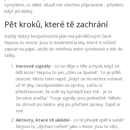
vymýšlení, co dělat. Musíš mít všechno připravené - předem,
když ješ klidný.
Pět kroků, které tě zachrání
Každý dobrý bezpečnostní plán má pět klíčových částí.
Nejsou to teorie. Jsou to konkrétní kroky, které ti můžeš
zapsat na papír, uložit do telefonu nebo vytisknout a dát do
tašky.
Varovné signály
- co se děje v těle a mysli, když se
blíží krize? Nejsou to jen „cítím se špatně“. To je příliš
obecné. Místo toho napiš: „Když se mi nechce vstávat
už tři dny, neodpovídám na zprávy, začnu si
představovat, že svět by byl lepší bez mě - je to
červená značka.“ Tvoje signály jsou jedinečné. Někdo
se zhroutí po hádce, jiný po přečtení zprávy. Zapiš si
své.
Aktivity, které tě uklidní
- co tě přivádí zpět k sobě?
Nejsou to „dýchací cvičení“ jako v knize. Jsou to věci,