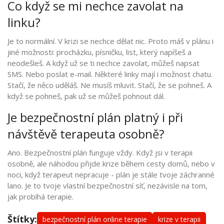
Co když se mi nechce zavolat na
linku?
Je to normální. V krizi se nechce dělat nic. Proto máš v plánu i
jiné možnosti: procházku, písničku, list, který napíšeš a
neodešleš. A když už se ti nechce zavolat, můžeš napsat
SMS. Nebo poslat e-mail. Některé linky mají i možnost chatu.
Stačí, že něco uděláš. Ne musíš mluvit. Stačí, že se pohneš. A
když se pohneš, pak už se můžeš pohnout dál.
Je bezpečnostní plán platný i při
návštěvě terapeuta osobně?
Ano. Bezpečnostní plán funguje vždy. Když jsi v terapii
osobně, ale náhodou přijde krize během cesty domů, nebo v
noci, když terapeut nepracuje - plán je stále tvoje záchranné
lano. Je to tvoje vlastní bezpečnostní síť, nezávisle na tom,
jak probíhá terapie.
Štítky:
bezpečnostní plán online terapie
krize v terapii