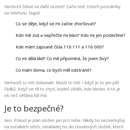
Nechceš čekat na další sezení? Začni teď. Otevři poznámky
na telefonu. Napiš:
Co se děje, když se mi začne zhoršovat?
Kdo mě zná a nepřečte mi lekci? Kdo mi jen poslechne?
Kde mám zapsané čísla 116 111 a 116 000?
Co mi dělá klid? Co mě připomíná, že jsem živý?
Co mám doma, co bych měl odstranit?
Nemusíš to mít dokonalé. Musíš to mít. I když je to jen pět
řádků. Když se tě to chytí, budeš vědět, kde hledat. A to je
víc než většina lidí má.
Je to bezpečné?
Ano. Pokud je plán uložen jen pro tebe. Nikdy ho nezveřejňuj
na sociálních sítích, neukládej ho do cloudových složek, které