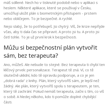
máš sdílené. Nech ho v tisknuté podobě nebo v aplikaci s
heslem. Některé aplikace, které se používají v Česku,
umožňují uložit plán s biometrickým přístupem - prstem
nebo obličejem. To je bezpečné. A rychlé.
Nejsi slabý, že to potřebuješ. Jsi chytrý. Víš, že krize nepřijde
včas, aby ti dala čas se připravit. A proto jsi tu. A proto jsi
četl tohle. To je už první krok k bezpečnosti.
Můžu si bezpečnostní plán vytvořit
sám, bez terapeuta?
Ano, můžeš. Ale nebude to stejné. Bez terapeuta ti chybí ten
klíčový prvek: personalizace. Terapeut tě zná. Ví, co tě
skutečně uklidní, kdo tě opravdu podporuje, a co je jen
„dobrá rada“ z knihy. Plán, který vytvoříš sám, je lepší než
žádný. Ale plán, který vytvoříš spolu s terapeutem, je ten,
který tě zachrání. Pokud nemáš terapeuta, začni s tím, co víš
o sobě. A hledej někoho, kdo ti pomůže doplnit chybějící
části.