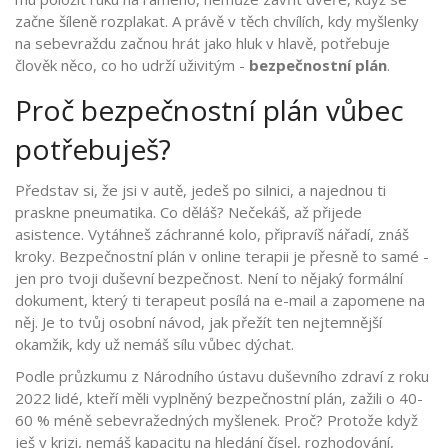
začne šíleně rozplakat. A právě v těch chvílích, kdy myšlenky
na sebevraždu začnou hrát jako hluk v hlavě, potřebuje
člověk něco, co ho udrží uživitým -
bezpečnostní plán
.
Proč bezpečnostní plán vůbec
potřebuješ?
Představ si, že jsi v autě, jedeš po silnici, a najednou ti
praskne pneumatika. Co děláš? Nečekáš, až přijede
asistence. Vytáhneš záchranné kolo, připravíš nářadí, znáš
kroky. Bezpečnostní plán v online terapii je přesně to samé -
jen pro tvoji duševní bezpečnost. Není to nějaký formální
dokument, který ti terapeut posílá na e-mail a zapomene na
něj. Je to tvůj osobní návod, jak přežít ten nejtemnější
okamžik, kdy už nemáš sílu vůbec dýchat.
Podle průzkumu z Národního ústavu duševního zdraví z roku
2022 lidé, kteří měli vyplněný bezpečnostní plán, zažili o 40-
60 % méně sebevražedných myšlenek. Proč? Protože když
ješ v krizi, nemáš kapacitu na hledání čísel, rozhodování,