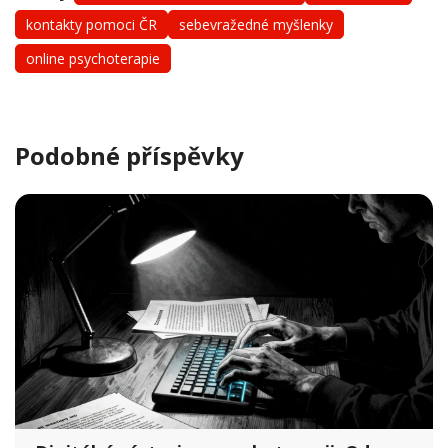
kontakty pomoci ČR
sebevražedné myšlenky
online psychoterapie
Podobné příspěvky