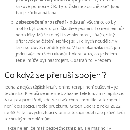
krizové pomoci v ČR. Tyto čísla nejsou „nějaké“. Jsou
tvoje záchranná lana.
Zabezpečení prostředí
- odstraň všechno, co by
mohlo být použito pro škodlivé jednání. To není jen nůž
nebo léky. Může to být i vysoký most, závěs, silný
přípravek na čištění. Neříkej si: „To bych neudělal.“ V
krizi se člověk neřídí logikou. V tom okamžiku máš jen
jednu věc: potřebu ukončit bolest. A to, co je kolem
tebe, může být nástrojem. Odstraň to. Předem.
Co když se přeruší spojení?
Jedna z nejčastějších krizí v online terapii není duševní - je
technická. Přeruší se internet. Zhasne telefon. Zmizí aplikace.
A ty jsi v prostředí, kde se ti všechno zhroutilo, a terapeut
není k dispozici. Podle průzkumu Green Doors z roku 2022
se 63 % krizových situací v online terapii odehrálo právě kvůli
technickým problémům.
Takže nejen, že máš bezpečnostní plán, ale máš ho i v