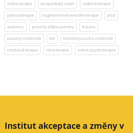
online terapie
terapeutický vztah
rodinná terapie
párová terapie
kognitivně-behaviorální terapie
ptsd
autismus
poruchy příjmu potravy
trauma
poruchy osobnosti
kbt
hraniční porucha osobnosti
vztahová terapie
cena terapie
online psychoterapie
Institut akceptace a změny v