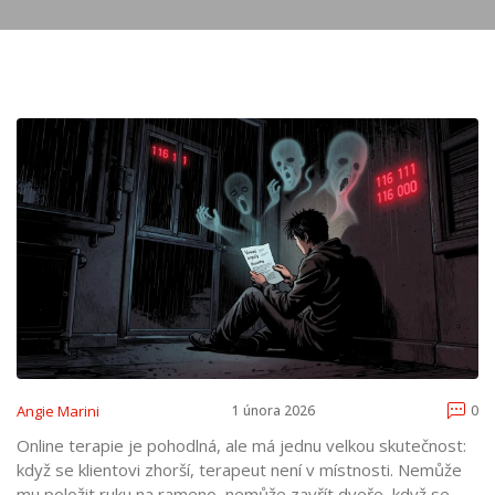
Angie Marini
1 února 2026
0
Online terapie je pohodlná, ale má jednu velkou skutečnost:
když se klientovi zhorší, terapeut není v místnosti. Nemůže
mu položit ruku na rameno, nemůže zavřít dveře, když se