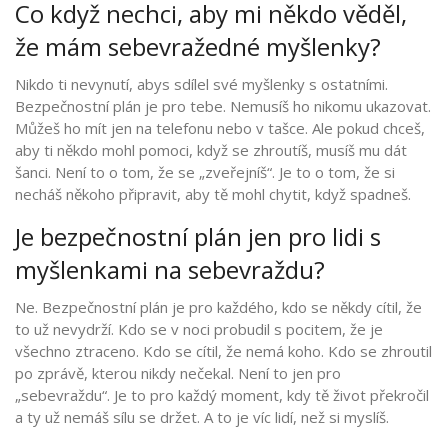
Co když nechci, aby mi někdo věděl,
že mám sebevražedné myšlenky?
Nikdo ti nevynutí, abys sdílel své myšlenky s ostatními.
Bezpečnostní plán je pro tebe. Nemusíš ho nikomu ukazovat.
Můžeš ho mít jen na telefonu nebo v tašce. Ale pokud chceš,
aby ti někdo mohl pomoci, když se zhroutíš, musíš mu dát
šanci. Není to o tom, že se „zveřejníš“. Je to o tom, že si
necháš někoho připravit, aby tě mohl chytit, když spadneš.
Je bezpečnostní plán jen pro lidi s
myšlenkami na sebevraždu?
Ne. Bezpečnostní plán je pro každého, kdo se někdy cítil, že
to už nevydrží. Kdo se v noci probudil s pocitem, že je
všechno ztraceno. Kdo se cítil, že nemá koho. Kdo se zhroutil
po zprávě, kterou nikdy nečekal. Není to jen pro
„sebevraždu“. Je to pro každý moment, kdy tě život překročil
a ty už nemáš sílu se držet. A to je víc lidí, než si myslíš.