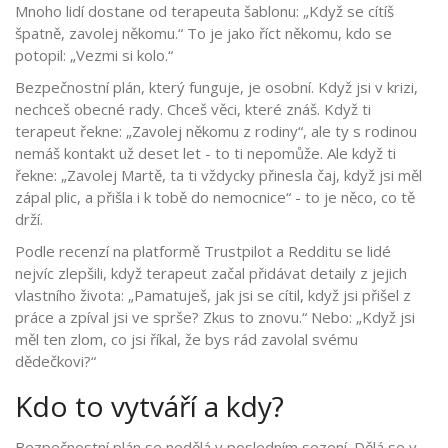
Mnoho lidí dostane od terapeuta šablonu: „Když se cítíš
špatně, zavolej někomu.“ To je jako říct někomu, kdo se
potopil: „Vezmi si kolo.“
Bezpečnostní plán, který funguje, je osobní. Když jsi v krizi,
nechceš obecné rady. Chceš věci, které znáš. Když ti
terapeut řekne: „Zavolej někomu z rodiny“, ale ty s rodinou
nemáš kontakt už deset let - to ti nepomůže. Ale když ti
řekne: „Zavolej Martě, ta ti vždycky přinesla čaj, když jsi měl
zápal plic, a přišla i k tobě do nemocnice“ - to je něco, co tě
drží.
Podle recenzí na platformě Trustpilot a Redditu se lidé
nejvíc zlepšili, když terapeut začal přidávat detaily z jejich
vlastního života: „Pamatuješ, jak jsi se cítil, když jsi přišel z
práce a zpíval jsi ve sprše? Zkus to znovu.“ Nebo: „Když jsi
měl ten zlom, co jsi říkal, že bys rád zavolal svému
dědečkovi?“
Kdo to vytváří a kdy?
Bezpečnostní plán se nedělá v posledním sezení. Dělá se v