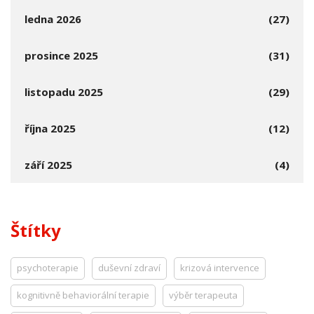
ledna 2026
(27)
prosince 2025
(31)
listopadu 2025
(29)
října 2025
(12)
září 2025
(4)
Štítky
psychoterapie
duševní zdraví
krizová intervence
kognitivně behaviorální terapie
výběr terapeuta