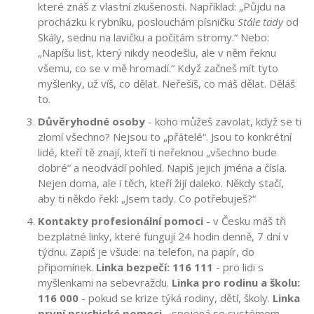
které znáš z vlastní zkušenosti. Například: „Půjdu na
procházku k rybníku, poslouchám písničku
Stále tady
od
Skály, sednu na lavičku a počítám stromy.“ Nebo:
„Napíšu list, který nikdy neodešlu, ale v něm řeknu
všemu, co se v mě hromadí.“ Když začneš mít tyto
myšlenky, už víš, co dělat. Neřešíš, co máš dělat. Děláš
to.
Důvěryhodné osoby
- koho můžeš zavolat, když se ti
zlomí všechno? Nejsou to „přátelé“. Jsou to konkrétní
lidé, kteří tě znají, kteří ti neřeknou „všechno bude
dobré“ a neodvádí pohled. Napiš jejich jména a čísla.
Nejen doma, ale i těch, kteří žijí daleko. Někdy stačí,
aby ti někdo řekl: „Jsem tady. Co potřebuješ?“
Kontakty profesionální pomoci
- v Česku máš tři
bezplatné linky, které fungují 24 hodin denně, 7 dní v
týdnu. Zapiš je všude: na telefon, na papír, do
připomínek.
Linka bezpečí: 116 111
- pro lidi s
myšlenkami na sebevraždu.
Linka pro rodinu a školu:
116 000
- pokud se krize týká rodiny, dětí, školy.
Linka
první psychické pomoci
- spojená se systémem