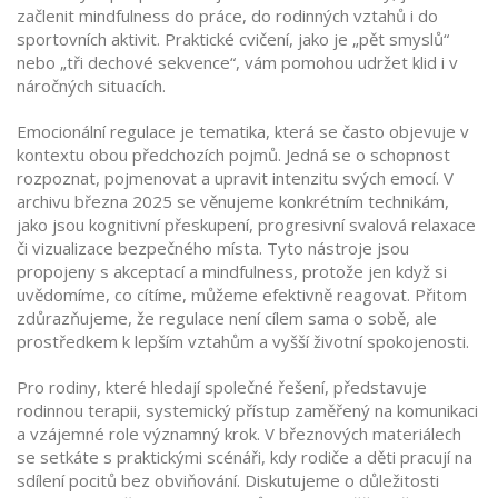
začlenit mindfulness do práce, do rodinných vztahů i do
sportovních aktivit. Praktické cvičení, jako je „pět smyslů“
nebo „tři dechové sekvence“, vám pomohou udržet klid i v
náročných situacích.
Emocionální regulace je tematika, která se často objevuje v
kontextu obou předchozích pojmů. Jedná se o schopnost
rozpoznat, pojmenovat a upravit intenzitu svých emocí. V
archivu března 2025 se věnujeme konkrétním technikám,
jako jsou kognitivní přeskupení, progresivní svalová relaxace
či vizualizace bezpečného místa. Tyto nástroje jsou
propojeny s akceptací a mindfulness, protože jen když si
uvědomíme, co cítíme, můžeme efektivně reagovat. Přitom
zdůrazňujeme, že regulace není cílem sama o sobě, ale
prostředkem k lepším vztahům a vyšší životní spokojenosti.
Pro rodiny, které hledají společné řešení, představuje
rodinnou terapii
,
systemický přístup zaměřený na komunikaci
a vzájemné role
významný krok. V březnových materiálech
se setkáte s praktickými scénáři, kdy rodiče a děti pracují na
sdílení pocitů bez obviňování. Diskutujeme o důležitosti