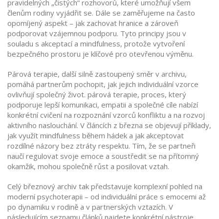
pravidelných „čistých“ rozhovorů, které umožňují všem
členům rodiny vyjádřit se. Dále se zaměřujeme na často
opomíjený aspekt – jak zachovat hranice a zároveň
podporovat vzájemnou podporu. Tyto principy jsou v
souladu s akceptací a mindfulness, protože vytvoření
bezpečného prostoru je klíčové pro otevřenou výměnu.
Párová terapie, další silně zastoupený směr v archivu,
pomáhá partnerům pochopit, jak jejich individuální vzorce
ovlivňují společný život.
párová terapie
,
proces, který
podporuje lepší komunikaci, empatii a společné cíle
nabízí
konkrétní cvičení na rozpoznání vzorců konfliktu a na rozvoj
aktivního naslouchání. V článcích z března se objevují příklady,
jak využít mindfulness během hádek a jak akceptovat
rozdílné názory bez ztráty respektu. Tím, že se partneři
naučí regulovat svoje emoce a soustředit se na přítomný
okamžik, mohou společně růst a posilovat vztah.
Celý březnový archiv tak představuje komplexní pohled na
moderní psychoterapii – od individuální práce s emocemi až
po dynamiku v rodině a v partnerských vztazích. V
následujícím seznamu článků najdete konkrétní nástroje,