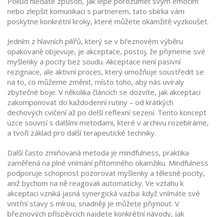
Pokud hledáte způsob, jak lépe porozumět svým emocím
nebo zlepšit komunikaci s partnerem, tato sbírka vám
poskytne konkrétní kroky, které můžete okamžitě vyzkoušet.
Jedním z hlavních pilířů, který se v březnovém výběru
opakovaně objevuje, je
akceptace
,
postoj, že přijmeme své
myšlenky a pocity bez soudu
. Akceptace není pasivní
rezignace, ale aktivní proces, který umožňuje soustředit se
na to, co můžeme změnit, místo toho, aby nás uvíraly
zbytečné boje. V několika článcích se dozvíte, jak akceptaci
zakomponovat do každodenní rutiny – od krátkých
dechových cvičení až po delší reflexní sezení. Tento koncept
úzce souvisí s dalšími metodami, které v archivu rozebíráme,
a tvoří základ pro další terapeutické techniky.
Další často zmiňovaná metoda je
mindfulness
,
praktika
zaměřená na plné vnímání přítomného okamžiku
. Mindfulness
podporuje schopnost pozorovat myšlenky a tělesné pocity,
aniž bychom na ně reagovali automaticky. Ve vztahu k
akceptaci vzniká jasná synergická vazba: když vnímáte své
vnitřní stavy s mírou, snadněji je můžete přijmout. V
březnových příspěvcích najdete konkrétní návody, jak