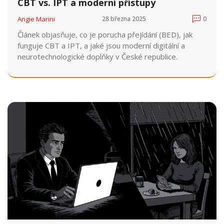
CBT vs. IPT a moderní přístupy
Angie Marini
28 března 2025
0
Článek objasňuje, co je porucha přejídání (BED), jak
funguje CBT a IPT, a jaké jsou moderní digitální a
neurotechnologické doplňky v České republice.