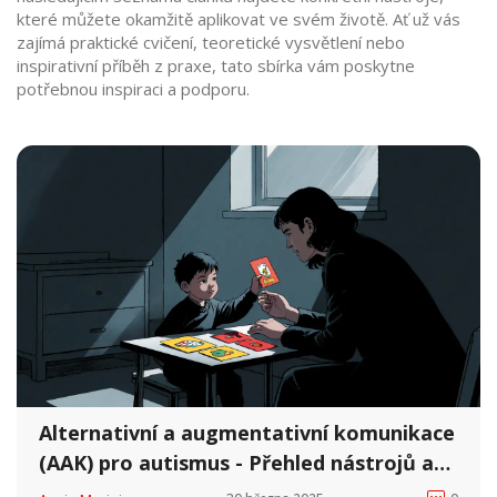
které můžete okamžitě aplikovat ve svém životě. Ať už vás
zajímá praktické cvičení, teoretické vysvětlení nebo
inspirativní příběh z praxe, tato sbírka vám poskytne
potřebnou inspiraci a podporu.
Alternativní a augmentativní komunikace
(AAK) pro autismus - Přehled nástrojů a
tipy