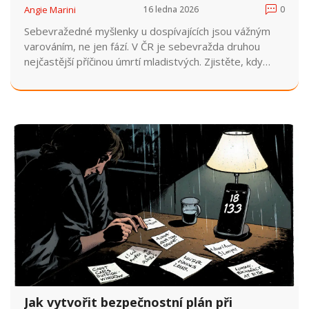
Angie Marini
16 ledna 2026
0
Sebevražedné myšlenky u dospívajících jsou vážným
varováním, ne jen fází. V ČR je sebevražda druhou
nejčastější příčinou úmrtí mladistvých. Zjistěte, kdy
vyhledat okamžitou pomoc a jak zachránit život.
Jak vytvořit bezpečnostní plán při