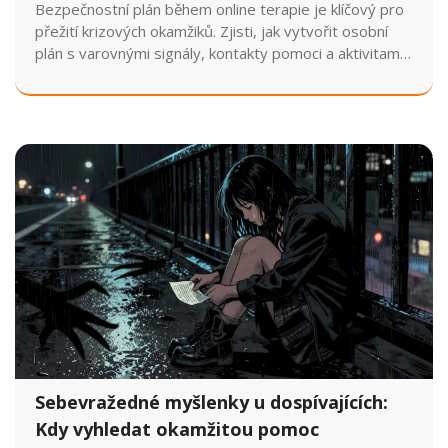
Bezpečnostní plán během online terapie je klíčový pro
přežití krizových okamžiků. Zjisti, jak vytvořit osobní
plán s varovnými signály, kontakty pomoci a aktivitami,
které tě uklidní. V Česku fungují zdarma linky 116 111 a
116 000.
Sebevražedné myšlenky u dospívajících:
Kdy vyhledat okamžitou pomoc