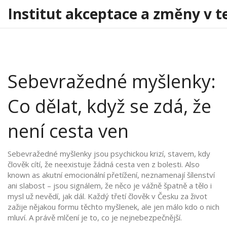
Institut akceptace a změny v t
Sebevražedné myšlenky:
Co dělat, když se zdá, že
není cesta ven
Sebevražedné myšlenky jsou
psychickou krizí
,
stavem, kdy
člověk cítí, že neexistuje žádná cesta ven z bolesti
. Also
known as
akutní emocionální přetížení
, neznamenají šílenství
ani slabost – jsou signálem, že něco je vážně špatně a tělo i
mysl už nevědí, jak dál.
Každý třetí člověk v Česku za život
zažije nějakou formu těchto myšlenek, ale jen málo kdo o nich
mluví. A právě mlčení je to, co je nejnebezpečnější.