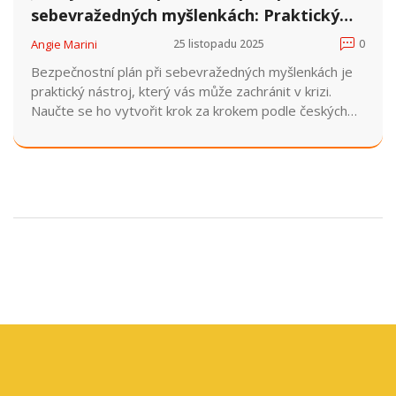
sebevražedných myšlenkách: Praktický
návod
Angie Marini
25 listopadu 2025
0
Bezpečnostní plán při sebevražedných myšlenkách je
praktický nástroj, který vás může zachránit v krizi.
Naučte se ho vytvořit krok za krokem podle českých
doporučení a získejte přístup k důvěryhodným
kontaktům.