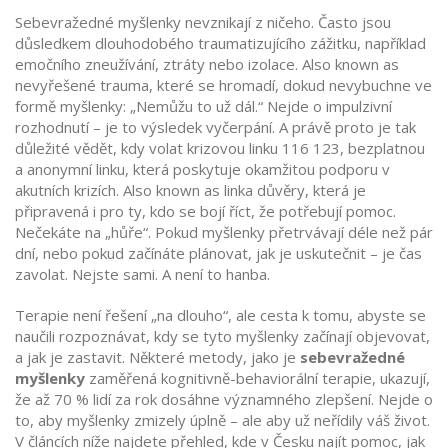
Sebevražedné myšlenky nevznikají z ničeho. Často jsou
důsledkem dlouhodobého
traumatizujícího zážitku
,
například
emočního zneužívání, ztráty nebo izolace
. Also known as
nevyřešené trauma
, které se hromadí, dokud nevybuchne ve
formě myšlenky: „Nemůžu to už dál.“
Nejde o impulzivní
rozhodnutí – je to výsledek vyčerpání. A právě proto je tak
důležité vědět, kdy volat
krizovou linku 116 123
,
bezplatnou
a anonymní linku, která poskytuje okamžitou podporu v
akutních krizích
. Also known as
linka důvěry
, která je
připravená i pro ty, kdo se bojí říct, že potřebují pomoc.
Nečekáte na „hůře“. Pokud myšlenky přetrvávají déle než pár
dní, nebo pokud začínáte plánovat, jak je uskutečnit – je čas
zavolat. Nejste sami. A není to hanba.
Terapie není řešení „na dlouho“, ale cesta k tomu, abyste se
naučili rozpoznávat, kdy se tyto myšlenky začínají objevovat,
a jak je zastavit. Některé metody, jako je
sebevražedné
myšlenky
zaměřená kognitivně-behaviorální terapie, ukazují,
že až 70 % lidí za rok dosáhne významného zlepšení. Nejde o
to, aby myšlenky zmizely úplně – ale aby už neřídily váš život.
V článcích níže najdete přehled, kde v Česku najít pomoc, jak