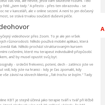
eut vás vidí, ale nevíte, jestli vám skutečně rozumí. Tělo
y řekl:
„Jsem tady.“
A přesto - přes ten obrazovku - se
oc ne v kanceláři, ale v online sezení. A není to jen dočasný
most, se stává trvalou součástí duševní péče.
videohovor
A
obyčejný videohovor přes Zoom. To je ale jen vršek
jejich různorodosti. Někdo používá mobilní aplikaci, která
 zvedá tlak. Někdo prochází strukturovaným kursem
vními cvičeními, které mu terapeut individuálně přizpůsobí.
oukem, aniž by musel opustit svůj byt.
osignály - srdeční frekvenci, potení, dech - zatímco jste ve
 vidí, kdy jste na hranici - kdy je čas zpomalit, kdy
de vše závisí na slovech klienta:
„Tak trochu se bojím.“
Tady
ne KBT je stejně účinná jako terapie tváří v tvář při léčbě