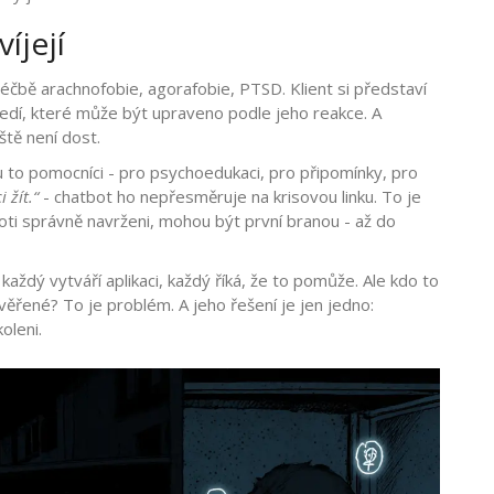
íjejí
í k léčbě arachnofobie, agorafobie, PTSD. Klient si představí
tředí, které může být upraveno podle jeho reakce. A
ště není dost.
sou to pomocníci - pro psychoedukaci, pro připomínky, pro
 žít.“
- chatbot ho nepřesměruje na krisovou linku. To je
oti správně navrženi, mohou být první branou - až do
 každý vytváří aplikaci, každý říká, že to pomůže. Ale kdo to
ověřené? To je problém. A jeho řešení je jen jedno:
oleni.