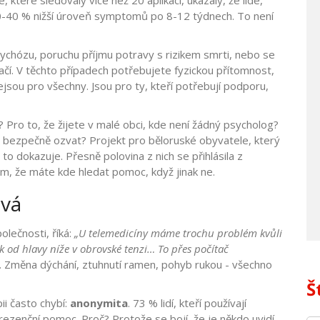
 které sledovaly více než 20 aplikací, ukázaly, že lidé,
o 30-40 % nižší úroveň symptomů po 8-12 týdnech. To není
sychózu, poruchu příjmu potravy s rizikem smrti, nebo se
tačí. V těchto případech potřebujete fyzickou přítomnost,
nejsou pro všechny. Jsou pro ty, kteří potřebují podporu,
 Pro to, že žijete v malé obci, kde není žádný psycholog?
e bezpečně ozvat? Projekt pro běloruské obyvatele, který
o dokazuje. Přesně polovina z nich se přihlásila z
tom, že máte kde hledat pomoc, když jinak ne.
ává
lečnosti, říká:
„U telemedicíny máme trochu problém kvůli
ověk od hlavy níže v obrovské tenzi… To přes počítač
ý. Změna dýchání, ztuhnutí ramen, pohyb rukou - všechno
Š
ii často chybí:
anonymita
. 73 % lidí, kteří používají
 prezenční pomoc. Proč? Protože se bojí, že je někdo uvidí,