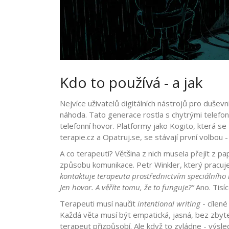
Kdo to používá - a jak
Nejvíce uživatelů digitálních nástrojů pro duševn
náhoda. Tato generace rostla s chytrými telefony
telefonní hovor. Platformy jako Kogito, která s
terapie.cz a Opatruj.se, se stávají první volbou -
A co terapeuti? Většina z nich musela přejít z pa
způsobu komunikace. Petr Winkler, který pracuje 
kontaktuje terapeuta prostřednictvím speciálního
Jen hovor. A věříte tomu, že to funguje?“
Ano. Tisíc
Terapeuti musí naučit
intentional writing
- cílené
Každá věta musí být empatická, jasná, bez zbyte
terapeut přizpůsobí. Ale když to zvládne - výsled