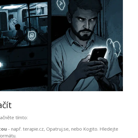
čít
ačněte tímto:
tou
- např. terapie.cz, Opatruj.se, nebo Kogito. Hledejte
formátu.