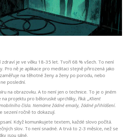
í zdraví je ve věku 18-35 let. Tvoří 68 % všech. To není
. Pro ně je aplikace pro meditaci stejně přirozená jako
e zaměřuje na těhotné ženy a ženy po porodu, nebo
 ne poslední.
píru na obrazovku. A to není jen o technice. To je o jiném
na projektu pro běloruské uprchlíky, říká:
„Klient
 mobilního čísla. Nemáme žádné emaily, žádné přihlášení.
e sezení ročně to dokazují.
 psaní. Když komunikujete textem, každé slovo počítá.
čných slov. To není snadné. A trvá to 2-3 měsíce, než se
ky jsou silné.