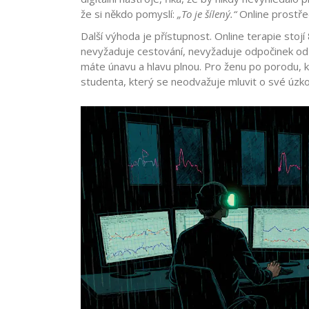
že si někdo pomyslí:
„To je šílený.“
Online prostře
Další výhoda je přístupnost. Online terapie stoj
nevyžaduje cestování, nevyžaduje odpočinek od 
máte únavu a hlavu plnou. Pro ženu po porodu, k
studenta, který se neodvažuje mluvit o své úzkost