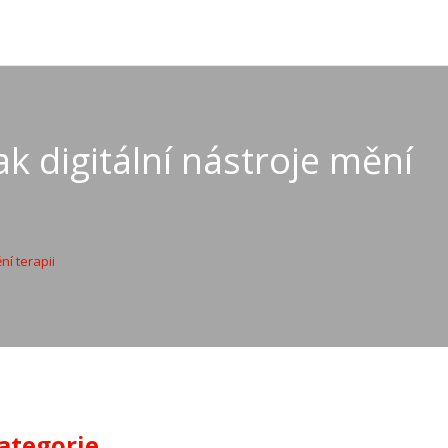
k digitální nástroje mění
ní terapii
ategorie