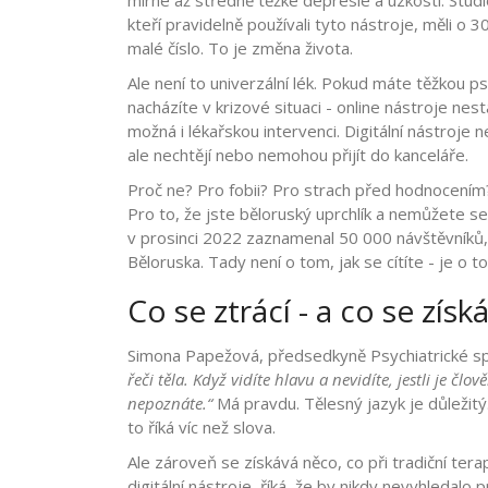
mírné až středně těžké depresie a úzkosti. Studie,
kteří pravidelně používali tyto nástroje, měli 
malé číslo. To je změna života.
Ale není to univerzální lék. Pokud máte těžkou p
nacházíte v krizové situaci - online nástroje nes
možná i lékařskou intervenci. Digitální nástroje 
ale nechtějí nebo nemohou přijít do kanceláře.
Proč ne? Pro fobii? Pro strach před hodnocením?
Pro to, že jste běloruský uprchlík a nemůžete s
v prosinci 2022 zaznamenal 50 000 návštěvníků, t
Běloruska. Tady není o tom, jak se cítíte - je o 
Co se ztrácí - a co se získ
Simona Papežová, předsedkyně Psychiatrické spo
řeči těla. Když vidíte hlavu a nevidíte, jestli je čl
nepoznáte.“
Má pravdu. Tělesný jazyk je důležit
to říká víc než slova.
Ale zároveň se získává něco, co při tradiční terap
digitální nástroje, říká, že by nikdy nevyhledalo