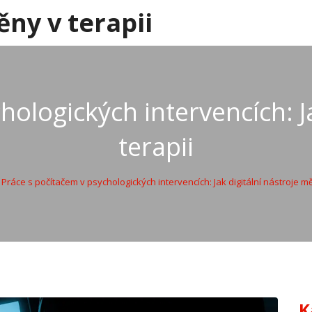
ěny v terapii
hologických intervencích: Ja
terapii
Práce s počítačem v psychologických intervencích: Jak digitální nástroje mě
K