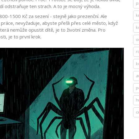
p
dí odstraňuje ten strach. A to je mocný výhoda.
k
í 800-1500 Kč za sezení - stejně jako prezenční. Ale
práce, nevyžaduje, abyste přešli přes celé město, když
k
terá nemůže opustit dítě, je to životní změna. Pro
i, je to první krok.
o
r
k
a
p
h
c