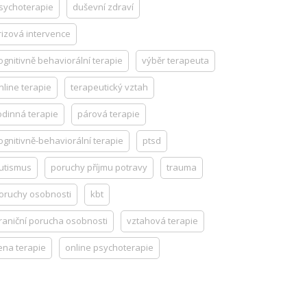
sychoterapie
duševní zdraví
rizová intervence
ognitivně behaviorální terapie
výběr terapeuta
nline terapie
terapeutický vztah
odinná terapie
párová terapie
ognitivně-behaviorální terapie
ptsd
utismus
poruchy příjmu potravy
trauma
oruchy osobnosti
kbt
raniční porucha osobnosti
vztahová terapie
ena terapie
online psychoterapie