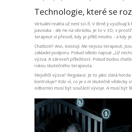
Technologie, které se rozv
Virtuální realita už není sci-fi. V Brně ji využívaj
pavouka - ale ne na obrázku. Je to v 3D, v pros
terapeut ví přesně, kdy je příliš mnoho - a kdy je
Chatboti? Ano, existují. Ale nejsou terapeuti. J
základní podporu. Pokud někdo napsal:
„Už nechci
výzva. A zároveň příležitost. Pokud budou chatb
rukou skutečného terapeuta.
Největší výzva? Regulace. Je to jako zlatá horda:
kontroluje? Kdo ví, co je v ní skutečně vědecky 
odborníci musí být součástí vývoje. A musí být šk