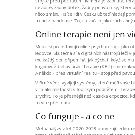
Stojíte před počítačem, kamera je zapnutá, terap
nevidíte, žádný dotek, žádný pohyb ruky, který b
něco změní. Tisíce lidí v Česku už teď hledají pom
trend z pandemie. To, co začalo jako záchranný 
Online terapie není jen 
Mnozí si představují online psychoterapii jako 
ledovce. Skutečná síla digitálních nástrojů leží v 
mu každý den připomíná, jak dýchat, když se mu
kognitivně-behaviorální terapie (KBT) s interakti
A někdo - přes virtuální realitu - stojí před pav
V Brně vědci vyvíjejí systémy, které měří vaše bi
virtuální místnosti s fobickým podnětem. Terapeut
zrychlit. To je přesnější než klasická expozice, k
to víte přes data.
Co funguje - a co ne
Metaanalýzy z let 2020-2023 potvrzují jedno: onli