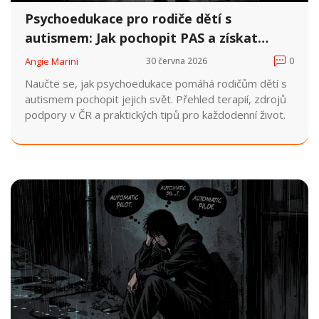
Psychoedukace pro rodiče dětí s
autismem: Jak pochopit PAS a získat
podporu v ČR
Angie Marini
30 června 2026
0
Naučte se, jak psychoedukace pomáhá rodičům dětí s
autismem pochopit jejich svět. Přehled terapií, zdrojů
podpory v ČR a praktických tipů pro každodenní život.