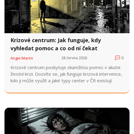
Krizové centrum: Jak funguje, kdy
vyhledat pomoc a co od ní čekat
Angie Marini
28 června 2026
0
Krizové centrum poskytuje okamžitou pomoc v akutní
životní krizi. Dozvíte se, jak funguje krizová intervence,
kdo ji může využít a jaké typy center v ČR existují.