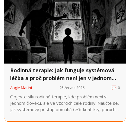
Rodinná terapie: Jak funguje systémová
léčba a proč problém není jen v jednom
člověku
Angie Marini
25 června 2026
0
Objevte sílu rodinné terapie, kde problém není v
jednom člověku, ale ve vzorcích celé rodiny. Naučte se,
jak systémový přístup pomáhá řešit konflikty, poruchy
příjmu potravy a krize vztahů.