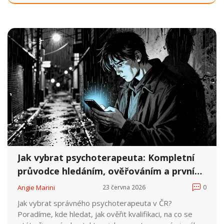
jako NAUTIS.
Jak vybrat psychoterapeuta: Kompletní
průvodce hledáním, ověřováním a prvním
rozhovorem
Angie Marini
23 června 2026
0
Jak vybrat správného psychoterapeuta v ČR?
Poradíme, kde hledat, jak ověřit kvalifikaci, na co se