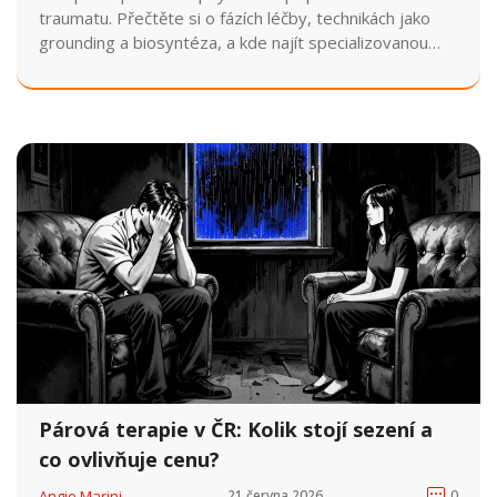
traumatu. Přečtěte si o fázích léčby, technikách jako
grounding a biosyntéza, a kde najít specializovanou
pomoc v ČR.
Párová terapie v ČR: Kolik stojí sezení a
co ovlivňuje cenu?
Angie Marini
21 června 2026
0