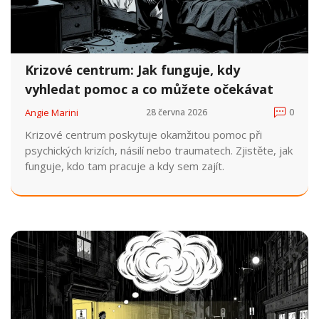
Krizové centrum: Jak funguje, kdy
vyhledat pomoc a co můžete očekávat
Angie Marini
28 června 2026
0
Krizové centrum poskytuje okamžitou pomoc při
psychických krizích, násilí nebo traumatech. Zjistěte, jak
funguje, kdo tam pracuje a kdy sem zajít.