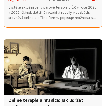
Zjistěte aktuální ceny párové terapie v ČR v roce 2025
a 2026. Článek detailně rozebírá rozdíly v sazbách,
srovnává online a offline formy, popisuje možnosti slev
a sociální podpory. Naučte se, jak vybrat kvalitního
terapeuta a zda se investice do zachování vztahu
opravdu vyplatí.
Online terapie a hranice: Jak udržet