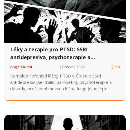
Léky a terapie pro PTSD: SSRI
antidepresiva, psychoterapie a
kombinovaná léčba
Angie Marini
27 června 2026
0
Kompletní přehled léčby PTSD v ČR: role SSRI
antidepresiv (sertralin, paroxetin), psychoterapie a
důvody, proč kombinovaná léčba funguje nejlépe.
Reálná data a rady.