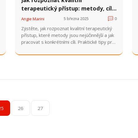
terapeutický přístup: metody, cíle
a výběr terapeuta
Angie Marini
5 března 2025
0
Zjistěte, jak rozpoznat kvalitní terapeutický
přístup, které metody jsou nejúčinnější a jak
pracovat s konkrétními cíli. Praktické tipy pro
výběr vhodného terapeuta.
25
26
27