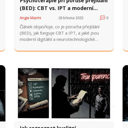
Psychoterapie při poruše přejídání
(BED): CBT vs. IPT a moderní
přístupy
Angie Marini
28 března 2025
0
Článek objasňuje, co je porucha přejídání
(BED), jak funguje CBT a IPT, a jaké jsou
moderní digitální a neurotechnologické
doplňky v České republice.
Jak rozpoznat kvalitní