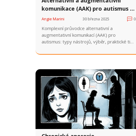
Alternativní a augmentativní
komunikace (AAK) pro autismus -
Přehled nástrojů a tipy
Angie Marini
30 března 2025
0
Komplexní průvodce alternativní a
augmentativní komunikací (AAK) pro
autismus: typy nástrojů, výběr, praktické tipy
a budoucí trendy.
Chronická anorexie -