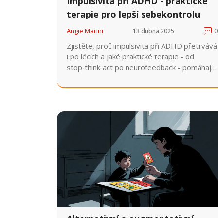
Impulsivita při ADHD - praktické
terapie pro lepší sebekontrolu
Angie Marini
13 dubna 2025
0
Zjistěte, proč impulsivita při ADHD přetrvává
i po lécích a jaké praktické terapie - od
stop‑think‑act po neurofeedback - pomáhají
získat sebekontrolu.