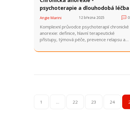
psychoterapie a dlouhodobá léčba
Angie Marini
12 března 2025
0
Komplexní průvodce psychoterapií chronické
anorexie: definice, hlavní terapeutické
přístupy, týmová péče, prevence relapsu a
praktické tipy pro dlouhodobou léčbu.
1
…
22
23
24