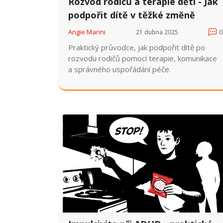
Rozvod rodičů a terapie dětí - Jak
podpořit dítě v těžké změně
Angie Marini
21 dubna 2025
0
Praktický průvodce, jak podpořit dítě po
rozvodu rodičů pomocí terapie, komunikace
a správného uspořádání péče.