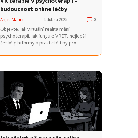
VR terapie v psychoterapii -
budoucnost online léčby
Angie Marini
4 dubna 2025
0
Objevte, jak virtuální realita mění
psychoterapii, jak funguje VRET, nejlepší
české platformy a praktické tipy pro
terapeuty.