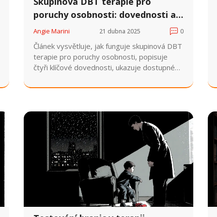
Skupinová DBT terapie pro
poruchy osobnosti: dovednosti a
podpůrné skupiny
Angie Marini
21 dubna 2025
0
Článek vysvětluje, jak funguje skupinová DBT
terapie pro poruchy osobnosti, popisuje
čtyři klíčové dovednosti, ukazuje dostupné
programy v ČR a nabízí praktické tipy pro
úspěšné zapojení.