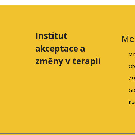
Institut
Me
akceptace a
O 
změny v terapii
Ob
Zá
GD
Ko