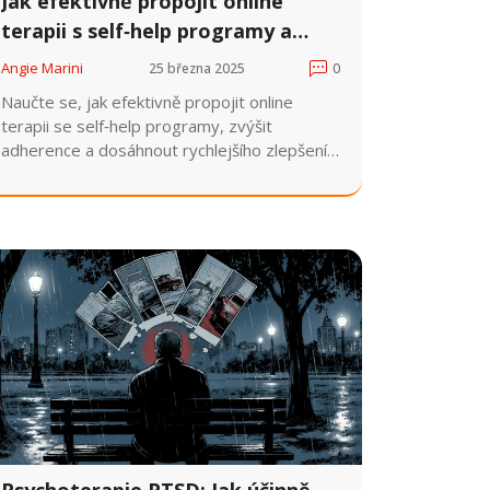
Jak efektivně propojit online
terapii s self‑help programy a
získat z ní maximum
Angie Marini
25 března 2025
0
Naučte se, jak efektivně propojit online
terapii se self‑help programy, zvýšit
adherence a dosáhnout rychlejšího zlepšení
duševního zdraví.
Psychoterapie PTSD: Jak účinně