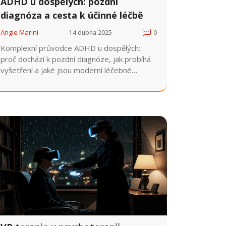
ADHD u dospělých: pozdní
diagnóza a cesta k účinné léčbě
Angie Marini
14 dubna 2025
0
Komplexní průvodce ADHD u dospělých:
proč dochází k pozdní diagnóze, jak probíhá
vyšetření a jaké jsou moderní léčebné
možnosti - od léků po KBT a digitální
aplikace.