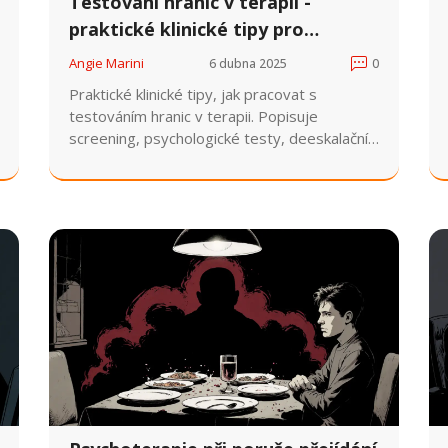
Testování hranic v terapii -
praktické klinické tipy pro
psychoterapeuty
Angie Marini
6 dubna 2025
0
Praktické klinické tipy, jak pracovat s
testováním hranic v terapii. Popisuje
screening, psychologické testy, deeskalační
techniky a etické úvahy, vhodné pro
psychoterapeuty a specialisty.