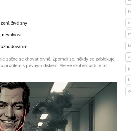
k
zení, živé sny
o
r
í, nevolnost
k
 rozhodováním
a
 ale začne se chovat divně. Zpomalí se, někdy se zablokuje,
 to problém s pevným diskem. Ale ve skutečnosti je to
p
h
c