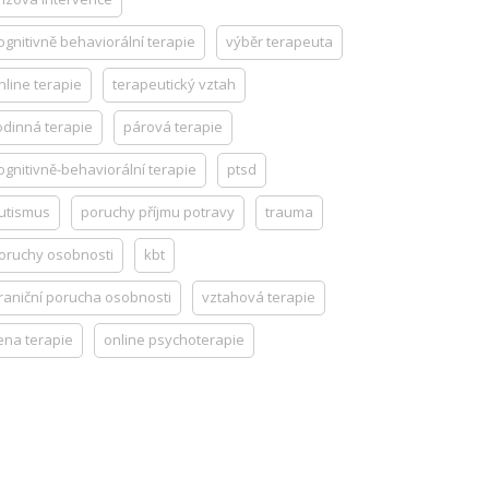
ognitivně behaviorální terapie
výběr terapeuta
nline terapie
terapeutický vztah
odinná terapie
párová terapie
ognitivně-behaviorální terapie
ptsd
utismus
poruchy příjmu potravy
trauma
oruchy osobnosti
kbt
raniční porucha osobnosti
vztahová terapie
ena terapie
online psychoterapie