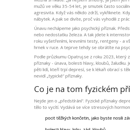
mužů ve věku 35-54 let, je smutek často sociálně
agresivita. Když vás někdo zdrží, vykřiknete. Kdy
nábytek. A pak se divíte, proč vás vyhodili z prá
Únavu nechápeme jako psychický příznak. Předst
nebo nedostatku železa. A tak jdete k internisto
roku vyšetřeními, krevními testy, rentgeny - a v
hrnek v ruce. A teprve tehdy se obrátíte na psy
Podle průzkumu Opatruj.se z roku 2023, který za
příznaky - únava, bolesti hlavy, kloubů, žaludku.
pěti lidí, kteří trpí depresí, se k lékaři obrací s t
nevidí „typické“ příznaky.
Co je na tom fyzickém př
Nejde jen o „předstírání“. Fyzické příznaky depr
tělo to vycítí. Vydává se více stresových hormonů
pocit těžkých končetin, jako byste nosili zá
bolesti hlavy, krku, zád, kloubů