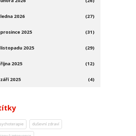
února 2026
(26)
ledna 2026
(27)
prosince 2025
(31)
listopadu 2025
(29)
října 2025
(12)
září 2025
(4)
títky
sychoterapie
duševní zdraví
rizová intervence