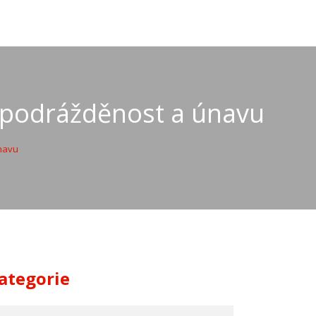
 podrážděnost a únavu
navu
ategorie