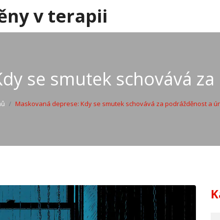
ěny v terapii
dy se smutek schovává za
mů
Maskovaná deprese: Kdy se smutek schovává za podrážděnost a ú
K