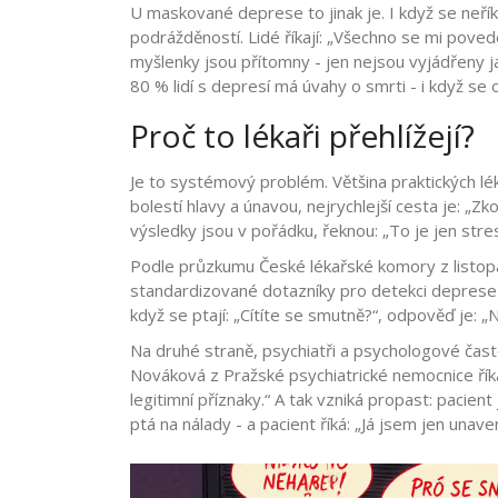
U maskované deprese to jinak je. I když se neříká
podrážděností. Lidé říkají: „Všechno se mi poved
myšlenky jsou přítomny - jen nejsou vyjádřeny 
80 % lidí s depresí má úvahy o smrti - i když se o
Proč to lékaři přehlížejí?
Je to systémový problém. Většina praktických lé
bolestí hlavy a únavou, nejrychlejší cesta je: „Zk
výsledky jsou v pořádku, řeknou: „To je jen stre
Podle průzkumu České lékařské komory z listop
standardizované dotazníky pro detekci deprese u 
když se ptají: „Cítíte se smutně?“, odpověď je: „
Na druhé straně, psychiatři a psychologové často
Nováková z Pražské psychiatrické nemocnice říká
legitimní příznaky.“ A tak vzniká propast: pacient 
ptá na nálady - a pacient říká: „Já jsem jen unav