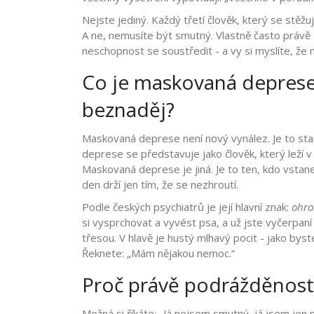
Nejste jediný. Každý třetí člověk, který se stěž
A ne, nemusíte být smutný. Vlastně často právě
neschopnost se soustředit - a vy si myslíte, že
Co je maskovaná deprese
beznaděj?
Maskovaná deprese není nový vynález. Je to stará
deprese se představuje jako člověk, který leží v 
Maskovaná deprese je jiná. Je to ten, kdo vstane, 
den drží jen tím, že se nezhroutí.
Podle českých psychiatrů je její hlavní znak:
ohro
si vysprchovat a vyvést psa, a už jste vyčerpan
třesou. V hlavě je hustý mlhavý pocit - jako bys
Řeknete: „Mám nějakou nemoc.“
Proč právě podrážděnost
Možná si říkáte: „Já nejsem smutný, já jsem jen n