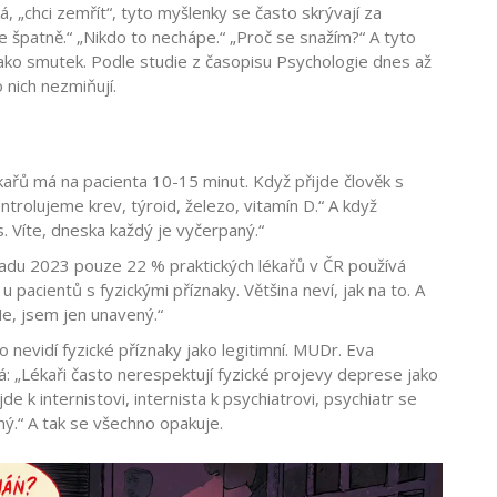
, „chci zemřít“, tyto myšlenky se často skrývají za
e špatně.“ „Nikdo to nechápe.“ „Proč se snažím?“ A tyto
jako smutek. Podle studie z časopisu Psychologie dnes až
 nich nezmiňují.
kařů má na pacienta 10-15 minut. Když přijde člověk s
ontrolujeme krev, týroid, železo, vitamín D.“ A když
s. Víte, dneska každý je vyčerpaný.“
adu 2023 pouze 22 % praktických lékařů v ČR používá
pacientů s fyzickými příznaky. Většina neví, jak na to. A
Ne, jsem jen unavený.“
 nevidí fyzické příznaky jako legitimní. MUDr. Eva
: „Lékaři často nerespektují fyzické projevy deprese jako
jde k internistovi, internista k psychiatrovi, psychiatr se
ený.“ A tak se všechno opakuje.