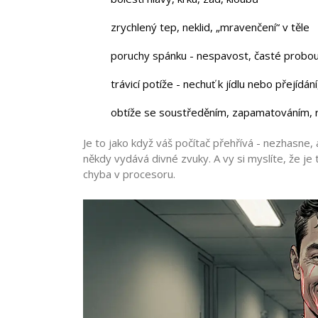
zrychlený tep, neklid, „mravenčení“ v těle
poruchy spánku - nespavost, časté probou
trávicí potíže - nechuť k jídlu nebo přejídán
obtíže se soustředěním, zapamatováním,
Je to jako když váš počítač přehřívá - nezhasne,
někdy vydává divné zvuky. A vy si myslíte, že je
chyba v procesoru.