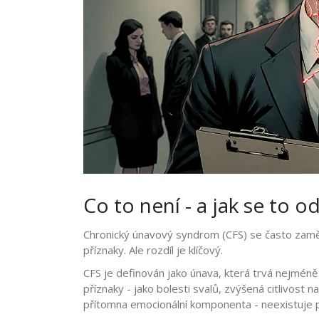
Co to není - a jak se to 
Chronický únavový syndrom (CFS) se často zam
příznaky. Ale rozdíl je klíčový.
CFS je definován jako únava, která trvá nejméně
příznaky - jako bolesti svalů, zvýšená citlivost n
přítomna emocionální komponenta - neexistuje p