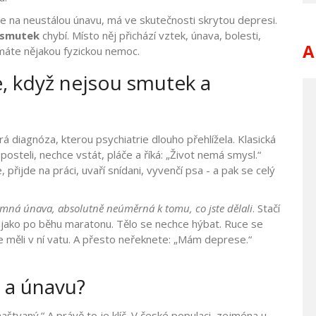
uje na neustálou únavu, má ve skutečnosti skrytou depresi.
smutek
chybí. Místo něj přichází vztek, únava, bolesti,
A
 máte nějakou fyzickou nemoc.
, když nejsou smutek a
 diagnóza, kterou psychiatrie dlouho přehlížela. Klasická
posteli, nechce vstát, pláče a říká: „Život nemá smysl.“
přijde na práci, uvaří snídani, vyvenčí psa - a pak se celý
mná únava, absolutně neúměrná k tomu, co jste dělali
. Stačí
í jako po běhu maratonu. Tělo se nechce hýbat. Ruce se
te měli v ní vatu. A přesto neřeknete: „Mám deprese.“
 a únavu?
aštvaný.“ A právě to je klíč. V české populaci, zejména u