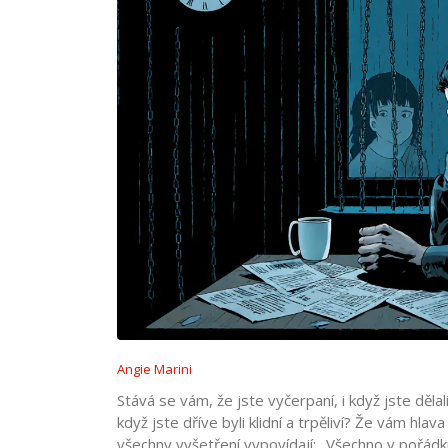
Angie Marini
Stává se vám, že jste vyčerpaní, i když jste děla
když jste dříve byli klidní a trpěliví? Že vám hla
všechny vyšetření vypovídají: „Všechno v pořádk