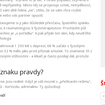
 nepřijatelný. Místo něj se projevuje vztek, netrpělivost,
ž vám dítě řekne „ne“, cítíte, že se vám chce rozbít
ce nebo vás partner opustil.
avujeme si ji jako důsledek přesčasu, špatného spánku
vi, k reumatologovi, k fyzioterapeutovi. Procházíte půl
šechno je „v pořádku“. A pak přijde ten den, kdy neudržíte
chologa.
hrnoval 1 250 lidí s depresí, 68 % začalo s fyzickými
 Jen 32 % mělo jako první příznak smutek. To znamená: tři z
ělesnými stížnostmi - a lékaři je často posílají dál, protože
íznaku pravdy?
ese jsou reálné. Když je váš mozek v „přežívacím režimu“,
Š
 - kortizolu, adrenalinu. Ty způsobují:
važí
p
k