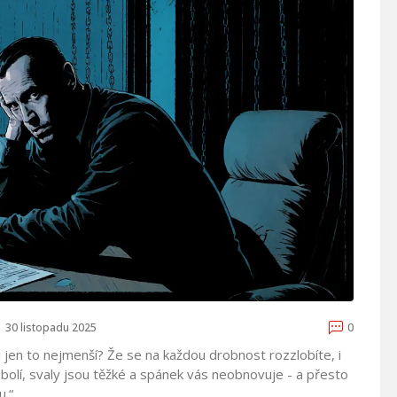
30 listopadu 2025
0
li jen to nejmenší? Že se na každou drobnost rozzlobíte, i
va bolí, svaly jsou těžké a spánek vás neobnovuje - a přesto
u.“