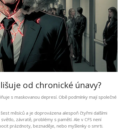
odlišuje od chronické únavy?
ěňuje s maskovanou depresí. Obě podmínky mají společné
 šest měsíců a je doprovázena alespoň čtyřmi dalšími
a světlo, závratě, problémy s pamětí. Ale v CFS není
ocit prázdnoty, beznaděje, nebo myšlenky o smrti.