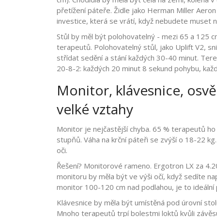
přetížení páteře. Židle jako Herman Miller Aero
investice, která se vrátí, když nebudete muset 
Stůl by měl být polohovatelný - mezi 65 a 125 c
terapeutů. Polohovatelný stůl, jako Uplift V2, sn
střídat sedění a stání každých 30-40 minut. T
20-8-2: každých 20 minut 8 sekund pohybu, každýc
Monitor, klávesnice, osvět
velké vztahy
Monitor je nejčastější chyba. 65 % terapeutů ho 
stupňů. Váha na krční páteři se zvýší o 18-22 kg
oči.
Řešení? Monitorové rameno. Ergotron LX za 4.2
monitoru by měla být ve výši očí, když sedíte n
monitor 100-120 cm nad podlahou, je to ideální
Klávesnice by měla být umístěná pod úrovní stol
Mnoho terapeutů trpí bolestmi loktů kvůli závěs