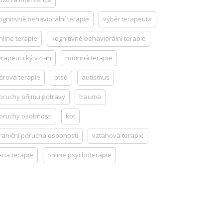
ognitivně behaviorální terapie
výběr terapeuta
nline terapie
kognitivně-behaviorální terapie
erapeutický vztah
rodinná terapie
árová terapie
ptsd
autismus
oruchy příjmu potravy
trauma
oruchy osobnosti
kbt
raniční porucha osobnosti
vztahová terapie
ena terapie
online psychoterapie