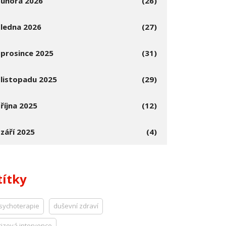
února 2026
(26)
ledna 2026
(27)
prosince 2025
(31)
listopadu 2025
(29)
října 2025
(12)
září 2025
(4)
títky
sychoterapie
duševní zdraví
rizová intervence