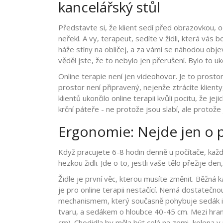
kancelářský stůl
Představte si, že klient sedí před obrazovkou, o
neřekl. A vy, terapeut, sedíte v židli, která vás b
háže stíny na obličej, a za vámi se náhodou objeví
věděl jste, že to nebylo jen přerušení. Bylo to uk
Online terapie není jen videohovor. Je to prostor,
prostor není připravený, nejenže ztrácíte klient
klientů ukončilo online terapii kvůli pocitu, že j
krční páteře - ne protože jsou slabí, ale protože j
Ergonomie: Nejde jen o po
Když pracujete 6-8 hodin denně u počítače, každ
hezkou židli. Jde o to, jestli vaše tělo přežije den
Židle je první věc, kterou musíte změnit. Běžná 
je pro online terapii nestačící. Nemá dostatečn
mechanismem, který současně pohybuje sedák i 
tvaru, a sedákem o hloubce 40-45 cm. Mezi hran
cm). Chodidla by měla být celá na zemi, kolena 