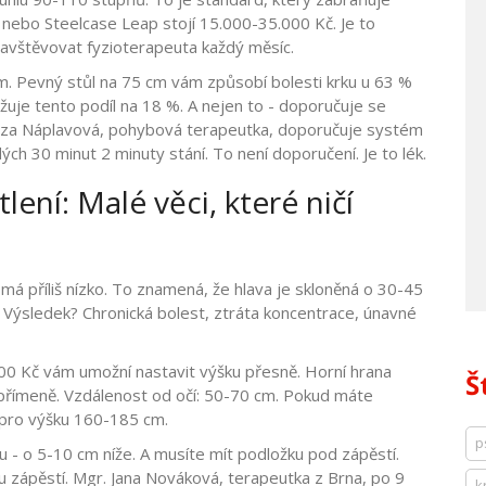
n nebo Steelcase Leap stojí 15.000-35.000 Kč. Je to
navštěvovat fyzioterapeuta každý měsíc.
m. Pevný stůl na 75 cm vám způsobí bolesti krku u 63 %
ižuje tento podíl na 18 %. A nejen to - doporučuje se
ereza Náplavová, pohybová terapeutka, doporučuje systém
h 30 minut 2 minuty stání. To není doporučení. Je to lék.
lení: Malé věci, které ničí
má příliš nízko. To znamená, že hlava je skloněná o 30-45
. Výsledek? Chronická bolest, ztráta koncentrace, únavné
00 Kč vám umožní nastavit výšku přesně. Horní hrana
Š
apřímeně. Vzdálenost od očí: 50-70 cm. Pokud máte
 pro výšku 160-185 cm.
p
u - o 5-10 cm níže. A musíte mít podložku pod zápěstí.
u zápěstí. Mgr. Jana Nováková, terapeutka z Brna, po 9
k