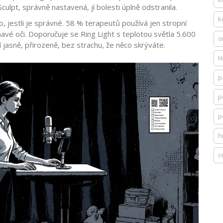
Sculpt, správně nastavená, jí bolesti úplně odstranila.
k
to, jestli je správné. 58 % terapeutů používá jen stropní
n tmavé oči. Doporučuje se Ring Light s teplotou světla 5.600
o
dí jasně, přirozeně, bez strachu, že něco skrýváte.
t
p
p
p
h
c