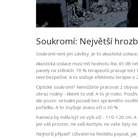
Soukromí: Největší hrozba
Soukromí není jen závěsy. Je to akustická izolace
Akustická izolace musí mít hodnotu Rw 45 dB ne
panely na stěnách. 70 % terapeutů pracuje bez toho.
není bezpečné. A to snižuje efektivitu terapie o
Optické soukromí? Nemůžete pracovat z obývacíh
obraz rodiny - klienti to vidí. A to je riziko. Po
Ale pozor: virtuální pozadí bez správného osvětlení
pořádku. A to zvyšuje únavu očí o 30 %.
Kamera by měla být ve výši očí - 110-120 cm. A v
jen váš prostor, ne vaši kuchyni, ne vaše šaty na 
Nejhorší případ? Uživatel na Redditu popsal, jak 