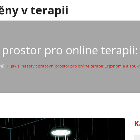
ěny v terapii
í prostor pro online terap
mů
Jak si nastavit pracovní prostor pro online terapii: Ergonomie a souk
K