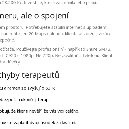
 28.500 Kč. Investice, která zachránila jeho praxi.
meru, ale o spojení
ém prostoru. Potřebujete stabilní internet s uploadem
 máte jen 20 Mbps uploadu, klienti se zdržují, ztrácejí
ezpečné.
čítače. Používejte profesionální - například Shure SM7B.
ch C920 s 1080p. Ne 720p. Ne „kvalitní“ z telefonu. Klienti
áta důvěry.
 chyby terapeutů
ku a ramen se zvyšují o 63 %.
ebezpečí a ukončují terapii.
bují, že klienti nevěří, že vás vidí celého.
usíte zaplatit dvojnásobek za kvalitní.