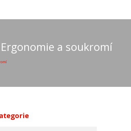
ii: Ergonomie a soukromí
romí
ategorie