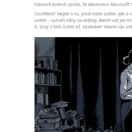
měsících bolestí zjistila, že klávesnice Microsoft 
Osvětlení? Nejde o to, jestli máte světlo. Jde o 
světlo - vytváří stíny na obličeji, klienti vidí je
K. Stojí 2.500-5.000 Kč. Výsledek? Klienti vás vi