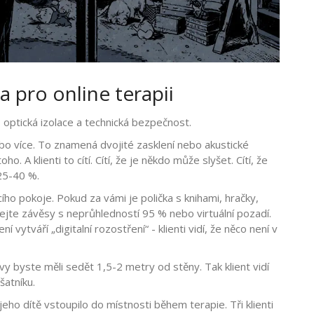
 pro online terapii
, optická izolace a technická bezpečnost.
bo více. To znamená dvojité zasklení nebo akustické
 A klienti to cítí. Cítí, že je někdo může slyšet. Cítí, že
 25-40 %.
o pokoje. Pokud za vámi je polička s knihami, hračky,
užívejte závěsy s neprůhledností 95 % nebo virtuální pozadí.
 vytváří „digitalní rozostření“ - klienti vidí, že něco není v
y byste měli sedět 1,5-2 metry od stěny. Tak klient vidí
šatníku.
jeho dítě vstoupilo do místnosti během terapie. Tři klienti