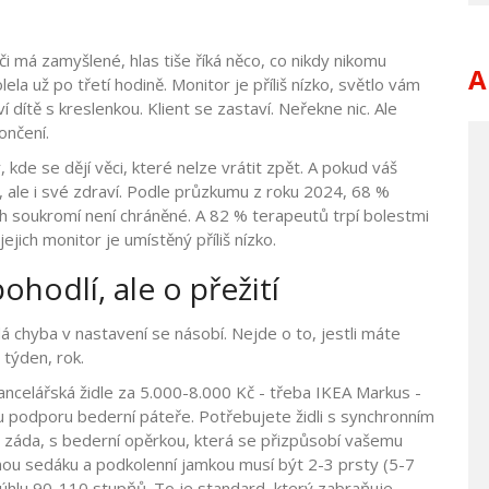
či má zamyšlené, hlas tiše říká něco, co nikdy nikomu
A
olela už po třetí hodině. Monitor je příliš nízko, světlo vám
 dítě s kreslenkou. Klient se zastaví. Neřekne nic. Ale
ončení.
 kde se dějí věci, které nelze vrátit zpět. A pokud váš
y, ale i své zdraví. Podle průzkumu z roku 2024, 68 %
ejich soukromí není chráněné. A 82 % terapeutů trpí bolestmi
ejich monitor je umístěný příliš nízko.
hodlí, ale o přežití
á chyba v nastavení se násobí. Nejde o to, jestli máte
, týden, rok.
kancelářská židle za 5.000-8.000 Kč - třeba IKEA Markus -
ou podporu bederní páteře. Potřebujete židli s synchronním
záda, s bederní opěrkou, která se přizpůsobí vašemu
ou sedáku a podkolenní jamkou musí být 2-3 prsty (5-7
v úhlu 90-110 stupňů. To je standard, který zabraňuje