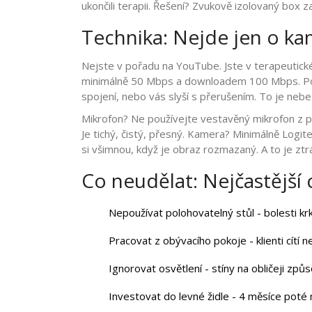
ukončili terapii. Řešení? Zvukově izolovaný box za
Technika: Nejde jen o ka
Nejste v pořadu na YouTube. Jste v terapeutick
minimálně 50 Mbps a downloadem 100 Mbps. Pokud
spojení, nebo vás slyší s přerušením. To je neb
Mikrofon? Ne používejte vestavěný mikrofon z po
Je tichý, čistý, přesný. Kamera? Minimálně Logite
si všimnou, když je obraz rozmazaný. A to je ztr
Co neudělat: Nejčastější
Nepoužívat polohovatelný stůl - bolesti kr
Pracovat z obývacího pokoje - klienti cítí n
Ignorovat osvětlení - stíny na obličeji způso
Investovat do levné židle - 4 měsíce poté m