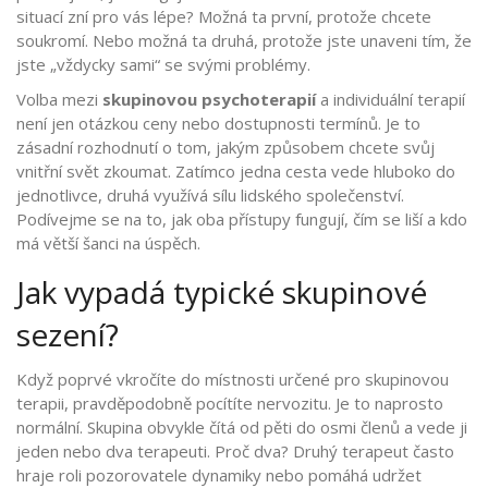
situací zní pro vás lépe? Možná ta první, protože chcete
soukromí. Nebo možná ta druhá, protože jste unaveni tím, že
jste „vždycky sami“ se svými problémy.
Volba mezi
skupinovou psychoterapií
a individuální terapií
není jen otázkou ceny nebo dostupnosti termínů. Je to
zásadní rozhodnutí o tom, jakým způsobem chcete svůj
vnitřní svět zkoumat. Zatímco jedna cesta vede hluboko do
jednotlivce, druhá využívá sílu lidského společenství.
Podívejme se na to, jak oba přístupy fungují, čím se liší a kdo
má větší šanci na úspěch.
Jak vypadá typické skupinové
sezení?
Když poprvé vkročíte do místnosti určené pro skupinovou
terapii, pravděpodobně pocítíte nervozitu. Je to naprosto
normální. Skupina obvykle čítá od pěti do osmi členů a vede ji
jeden nebo dva terapeuti. Proč dva? Druhý terapeut často
hraje roli pozorovatele dynamiky nebo pomáhá udržet