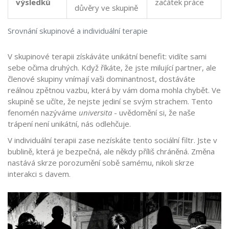
výsledků
začátek práce
důvěry ve skupině
Srovnání skupinové a individuální terapie
V skupinové terapii získáváte unikátní benefit: vidíte sami
sebe očima druhých. Když říkáte, že jste milující partner, ale
členové skupiny vnímají vaši dominantnost, dostáváte
reálnou zpětnou vazbu, která by vám doma mohla chybět. Ve
skupině se učíte, že nejste jediní se svým strachem. Tento
fenomén nazýváme
universita
- uvědomění si, že naše
trápení není unikátní, nás odlehčuje.
V individuální terapii zase nezískáte tento sociální filtr. Jste v
bublině, která je bezpečná, ale někdy příliš chráněná. Změna
nastává skrze porozumění sobě samému, nikoli skrze
interakci s davem.