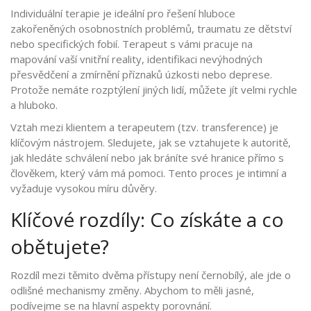
Individuální terapie je ideální pro řešení hluboce
zakořeněných osobnostních problémů, traumatu ze dětství
nebo specifických fobií. Terapeut s vámi pracuje na
mapování vaší vnitřní reality, identifikaci nevýhodných
přesvědčení a zmírnění příznaků úzkosti nebo deprese.
Protože nemáte rozptýlení jiných lidí, můžete jít velmi rychle
a hluboko.
Vztah mezi klientem a terapeutem (tzv. transference) je
klíčovým nástrojem. Sledujete, jak se vztahujete k autoritě,
jak hledáte schválení nebo jak bráníte své hranice přímo s
člověkem, který vám má pomoci. Tento proces je intimní a
vyžaduje vysokou míru důvěry.
Klíčové rozdíly: Co získáte a co
obětujete?
Rozdíl mezi těmito dvěma přístupy není černobílý, ale jde o
odlišné mechanismy změny. Abychom to měli jasné,
podívejme se na hlavní aspekty porovnání.