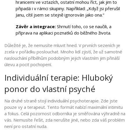
hranicemi ve vztazích, ostatní mohou říct, jak jim to
připadá i v rámci skupiny. Například: „Když jsi přerušil
Janu, cítil jsem se stejně ignorován jako ona.“
Závěr a integrace:
Shrnutí toho, co se naučili, a
příprava na aplikaci poznatků do běžného života.
Důležité je, že nemusíte mluvit hned. V prvních sezeních je
zcela v pořádku poslouchat. Mnoho lidí zjistí, že už samotné
naslouchání příběhům podobným jejich vlastním jim přináší
úlevu a pocit pochopení.
Individuální terapie: Hluboký
ponor do vlastní psyché
Na druhé straně stojí individuální psychoterapie. Zde jste
pouze vy a terapeut. Tento formát nabízí maximální intimitu
a fokus. Celá pozornost odborníka je směřována výhradně na
vás. Nemusíte řešit, zda nerušíte jiné, nebo zda váš problém
není pro ostatní nuda.