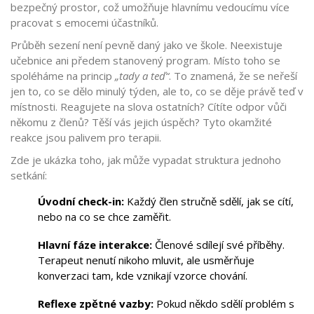
bezpečný prostor, což umožňuje hlavnímu vedoucímu více
pracovat s emocemi účastníků.
Průběh sezení není pevně daný jako ve škole. Neexistuje
učebnice ani předem stanovený program. Místo toho se
spoléháme na princip
„tady a teď“
. To znamená, že se neřeší
jen to, co se dělo minulý týden, ale to, co se děje právě teď v
místnosti. Reagujete na slova ostatních? Cítíte odpor vůči
někomu z členů? Těší vás jejich úspěch? Tyto okamžité
reakce jsou palivem pro terapii.
Zde je ukázka toho, jak může vypadat struktura jednoho
setkání:
Úvodní check-in:
Každý člen stručně sdělí, jak se cítí,
nebo na co se chce zaměřit.
Hlavní fáze interakce:
Členové sdílejí své příběhy.
Terapeut nenutí nikoho mluvit, ale usměrňuje
konverzaci tam, kde vznikají vzorce chování.
Reflexe zpětné vazby:
Pokud někdo sdělí problém s