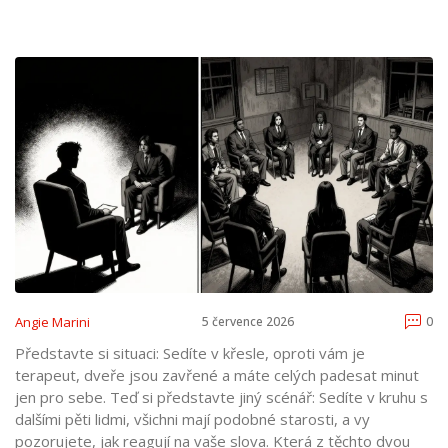
Angie Marini
5 července 2026
0
Představte si situaci: Sedíte v křesle, oproti vám je
terapeut, dveře jsou zavřené a máte celých padesat minut
jen pro sebe. Teď si představte jiný scénář: Sedíte v kruhu s
dalšími pěti lidmi, všichni mají podobné starosti, a vy
pozorujete, jak reagují na vaše slova. Která z těchto dvou