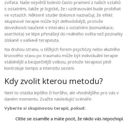
zvířata. Naše největší bolesti často pramení z našich vztahů
s ostatními, takže je logické, že i uzdravování bude probíhat
ve vztazích. Některé studie dokonce naznačují, že efekt
skupinové terapie může být delhodobější, protože
dovednosti naučené v interakci s ostatními (komunikace,
asertivita) se lépe přenášejí do reálného světa než poznatky
získané v кабинě terapeuta.
Na druhou stranu, u těžkých forem psychózy nebo akutního
krizového stavu po traumatu může být individuální terapie
stabilnější a bezpečnější volbou, protože terapeut plně
kontroluje tempo a intenzitu sezení.
Kdy zvolit kterou metodu?
Není to otázka lepšího či horšího, ale vhodnějšího pro vás v
daném momentu. Zvažte následující scénáře:
Vyberte si skupinovou terapii, pokud:
Cítíte se osaměle a máte pocit, že nikdo vás nepochopí.