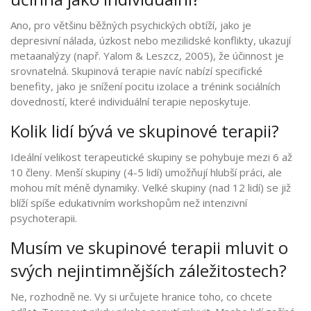
Ano, pro většinu běžných psychických obtíží, jako je
depresivní nálada, úzkost nebo mezilidské konflikty, ukazují
metaanalýzy (např. Yalom & Leszcz, 2005), že účinnost je
srovnatelná. Skupinová terapie navíc nabízí specifické
benefity, jako je snížení pocitu izolace a trénink sociálních
dovedností, které individuální terapie neposkytuje.
Kolik lidí bývá ve skupinové terapii?
Ideální velikost terapeutické skupiny se pohybuje mezi 6 až
10 členy. Menší skupiny (4-5 lidí) umožňují hlubší práci, ale
mohou mít méně dynamiky. Velké skupiny (nad 12 lidí) se již
blíží spíše edukativním workshopům než intenzivní
psychoterapii.
Musím ve skupinové terapii mluvit o
svých nejintimnějších záležitostech?
Ne, rozhodně ne. Vy si určujete hranice toho, co chcete