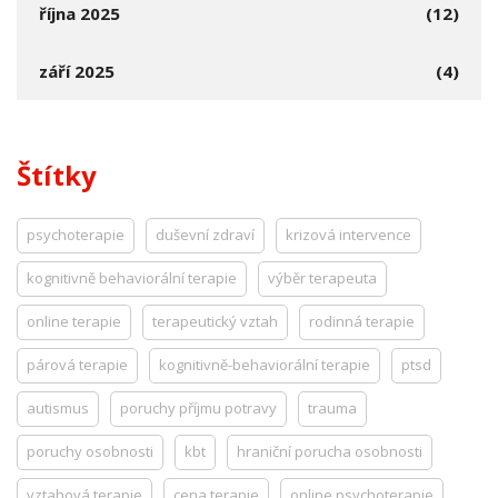
října 2025
(12)
září 2025
(4)
Štítky
psychoterapie
duševní zdraví
krizová intervence
kognitivně behaviorální terapie
výběr terapeuta
online terapie
terapeutický vztah
rodinná terapie
párová terapie
kognitivně-behaviorální terapie
ptsd
autismus
poruchy příjmu potravy
trauma
poruchy osobnosti
kbt
hraniční porucha osobnosti
vztahová terapie
cena terapie
online psychoterapie