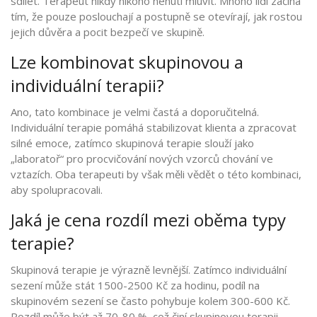
sdílet. Terapeut nikdy nikoho nenutí mluvit. Mnoho lidí začíná
tím, že pouze poslouchají a postupně se otevírají, jak rostou
jejich důvěra a pocit bezpečí ve skupině.
Lze kombinovat skupinovou a
individuální terapii?
Ano, tato kombinace je velmi častá a doporučitelná.
Individuální terapie pomáhá stabilizovat klienta a zpracovat
silné emoce, zatímco skupinová terapie slouží jako
„laboratoř“ pro procvičování nových vzorců chování ve
vztazích. Oba terapeuti by však měli vědět o této kombinaci,
aby spolupracovali.
Jaká je cena rozdíl mezi oběma typy
terapie?
Skupinová terapie je výrazně levnější. Zatímco individuální
sezení může stát 1500-2500 Kč za hodinu, podíl na
skupinovém sezení se často pohybuje kolem 300-600 Kč.
Rozdíl může být až 70-80 %, což činí skupinovou terapii