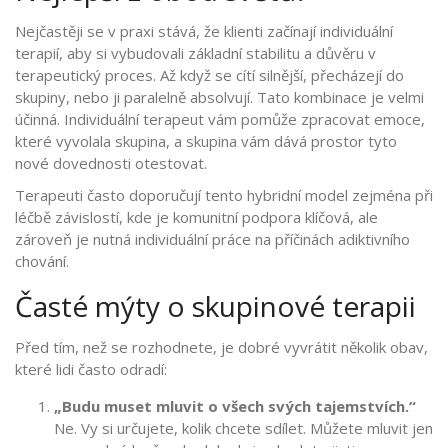
Nejčastěji se v praxi stává, že klienti začínají individuální
terapií, aby si vybudovali základní stabilitu a důvěru v
terapeutický proces. Až když se cítí silnější, přecházejí do
skupiny, nebo ji paralelně absolvují. Tato kombinace je velmi
účinná. Individuální terapeut vám pomůže zpracovat emoce,
které vyvolala skupina, a skupina vám dává prostor tyto
nové dovednosti otestovat.
Terapeuti často doporučují tento hybridní model zejména při
léčbě závislostí, kde je komunitní podpora klíčová, ale
zároveň je nutná individuální práce na příčinách adiktivního
chování.
Časté mýty o skupinové terapii
Před tím, než se rozhodnete, je dobré vyvrátit několik obav,
které lidi často odradí:
„Budu muset mluvit o všech svých tajemstvích.“
Ne. Vy si určujete, kolik chcete sdílet. Můžete mluvit jen