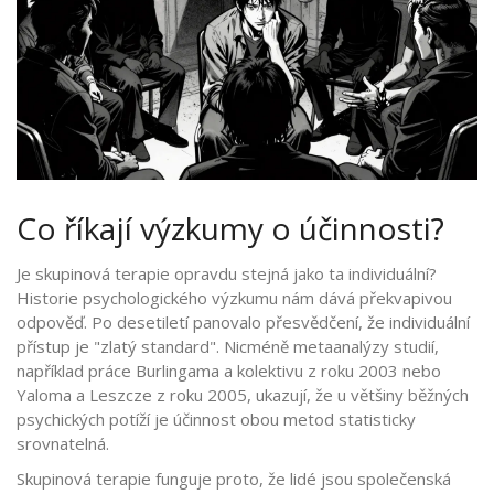
Co říkají výzkumy o účinnosti?
Je skupinová terapie opravdu stejná jako ta individuální?
Historie psychologického výzkumu nám dává překvapivou
odpověď. Po desetiletí panovalo přesvědčení, že individuální
přístup je "zlatý standard". Nicméně metaanalýzy studií,
například práce Burlingama a kolektivu z roku 2003 nebo
Yaloma a Leszcze z roku 2005, ukazují, že u většiny běžných
psychických potíží je účinnost obou metod statisticky
srovnatelná.
Skupinová terapie funguje proto, že lidé jsou společenská