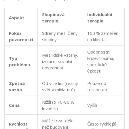
Skupinová
Individuální
Aspekt
terapie
terapie
Fokus
Sdílený mezi členy
100 % zaměřen
pozornosti
skupiny
na klienta
Osobnostní
Mezilidské vztahy,
Typ
krize, trauma,
izolace, sociální
problému
specifické
dovednosti
úzkosti
Zpětná
Od více lidí (reálný
Pouze od
vazba
svět v miniaturě)
terapeuta
Nižší (o 70-80 %
Cena
Vyšší
levnější)
Může trvat déle
Rychlost
Často rychlejší
než budování