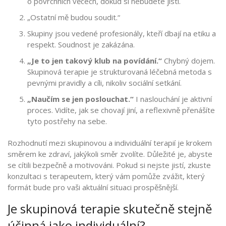
o povrchních věcech, dokud si nebudete jisti.
„Ostatní mě budou soudit.“
Skupiny jsou vedené profesionály, kteří dbají na etiku a
respekt. Soudnost je zakázána.
„Je to jen takový klub na povídání.“
Chybný dojem.
Skupinová terapie je strukturovaná léčebná metoda s
pevnými pravidly a cíli, nikoliv sociální setkání.
„Naučím se jen poslouchat.“
I naslouchání je aktivní
proces. Vidíte, jak se chovají jiní, a reflexivně přenášíte
tyto postřehy na sebe.
Rozhodnutí mezi skupinovou a individuální terapií je krokem
směrem ke zdraví, jakýkoli směr zvolíte. Důležité je, abyste
se cítili bezpečně a motivováni. Pokud si nejste jistí, zkuste
konzultaci s terapeutem, který vám pomůže zvážit, který
formát bude pro vaši aktuální situaci prospěšnější.
Je skupinová terapie skutečně stejně
účinná jako individuální?