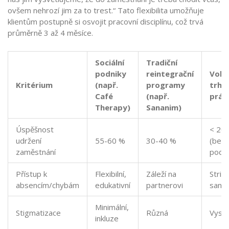
ovšem nehrozí jim za to trest.“ Tato flexibilita umožňuje
klientům postupně si osvojit pracovní disciplínu, což trvá
průměrně 3 až 4 měsíce.
Sociální
Tradiční
podniky
reintegrační
Voln
Kritérium
(např.
programy
trh
Café
(např.
prác
Therapy)
Sananim)
Úspěšnost
< 20
udržení
55-60 %
30-40 %
(bez
zaměstnání
podp
Přístup k
Flexibilní,
Záleží na
Strikt
absencím/chybám
edukativní
partnerovi
sankč
Minimální,
Stigmatizace
Různá
Vyso
inkluze