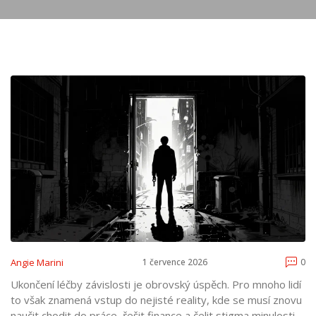
Angie Marini
1 července 2026
0
Ukončení léčby závislosti je obrovský úspěch. Pro mnoho lidí
to však znamená vstup do nejisté reality, kde se musí znovu
naučit chodit do práce, řešit finance a čelit stigma minulosti.