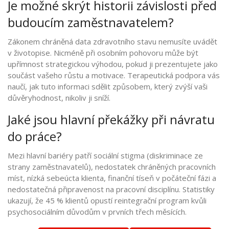
Je možné skrýt historii závislosti před
budoucím zaměstnavatelem?
Zákonem chráněná data zdravotního stavu nemusíte uvádět
v životopise. Nicméně při osobním pohovoru může být
upřímnost strategickou výhodou, pokud ji prezentujete jako
součást vašeho růstu a motivace. Terapeutická podpora vás
naučí, jak tuto informaci sdělit způsobem, který zvýší vaši
důvěryhodnost, nikoliv ji sníží.
Jaké jsou hlavní překážky při návratu
do práce?
Mezi hlavní bariéry patří sociální stigma (diskriminace ze
strany zaměstnavatelů), nedostatek chráněných pracovních
míst, nízká sebeúcta klienta, finanční tíseň v počáteční fázi a
nedostatečná připravenost na pracovní disciplínu. Statistiky
ukazují, že 45 % klientů opustí reintegrační program kvůli
psychosociálním důvodům v prvních třech měsících.