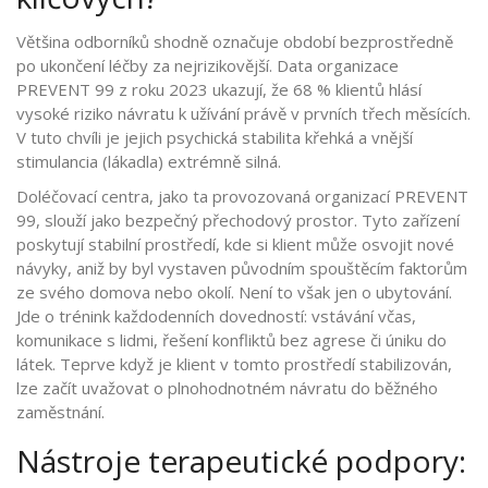
Většina odborníků shodně označuje období bezprostředně
po ukončení léčby za nejrizikovější. Data organizace
PREVENT 99 z roku 2023 ukazují, že 68 % klientů hlásí
vysoké riziko návratu k užívání právě v prvních třech měsících.
V tuto chvíli je jejich psychická stabilita křehká a vnější
stimulancia (lákadla) extrémně silná.
Doléčovací centra
, jako ta provozovaná organizací
PREVENT
99
, slouží jako bezpečný přechodový prostor.
Tyto zařízení
poskytují stabilní prostředí, kde si klient může osvojit nové
návyky, aniž by byl vystaven původním spouštěcím faktorům
ze svého domova nebo okolí. Není to však jen o ubytování.
Jde o trénink každodenních dovedností: vstávání včas,
komunikace s lidmi, řešení konfliktů bez agrese či úniku do
látek. Teprve když je klient v tomto prostředí stabilizován,
lze začít uvažovat o plnohodnotném návratu do běžného
zaměstnání.
Nástroje terapeutické podpory: