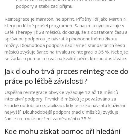
podpory a stabilizací příjmu.
Reintegrace je maraton, ne sprint. Příběhy lidí jako Martin N.,
který po léčbě prošel programem Sananim a nyní pracuje v
Café Therapy již 28 měsíců, dokazují, že s dostatkem času a
správnou podporou je návrat k plnohodnotnému životu
možný. Dlouhodobá podpora nad rámec standardních šesti
měsíců zvyšuje šance na trvalou reintegraci o 35 %. Nebojte
se žádat o pomoc a trvat na kvalitě péče, kterou dostáváte.
Jak dlouho trvá proces reintegrace do
práce po léčbě závislosti?
Úspěšná reintegrace obvykle vyžaduje 12 až 18 měsíců
intenzivní podpory. Prvních 6 měsíců je považováno za
kritické období pro stabilizaci, kdy je riziko návratu k užívání
nejvyšší. Dlouhodobější podpora (nad 6 měsíců) zvyšuje
šance na trvalé udržení zaměstnání o 35 %.
Kde mohu získat pomoc při hledání