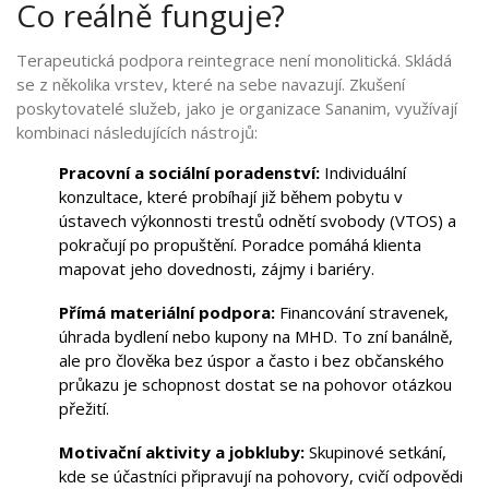
Co reálně funguje?
Terapeutická podpora reintegrace není monolitická. Skládá
se z několika vrstev, které na sebe navazují. Zkušení
poskytovatelé služeb, jako je organizace
Sananim
, využívají
kombinaci následujících nástrojů:
Pracovní a sociální poradenství:
Individuální
konzultace, které probíhají již během pobytu v
ústavech výkonnosti trestů odnětí svobody (VTOS) a
pokračují po propuštění. Poradce pomáhá klienta
mapovat jeho dovednosti, zájmy i bariéry.
Přímá materiální podpora:
Financování stravenek,
úhrada bydlení nebo kupony na MHD. To zní banálně,
ale pro člověka bez úspor a často i bez občanského
průkazu je schopnost dostat se na pohovor otázkou
přežití.
Motivační aktivity a jobkluby:
Skupinové setkání,
kde se účastníci připravují na pohovory, cvičí odpovědi