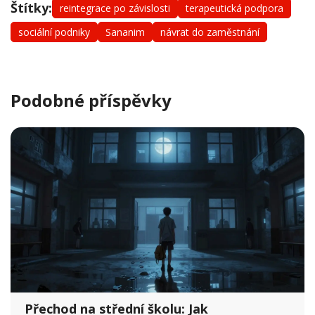
Štítky:
reintegrace po závislosti
terapeutická podpora
sociální podniky
Sananim
návrat do zaměstnání
Podobné příspěvky
Přechod na střední školu: Jak