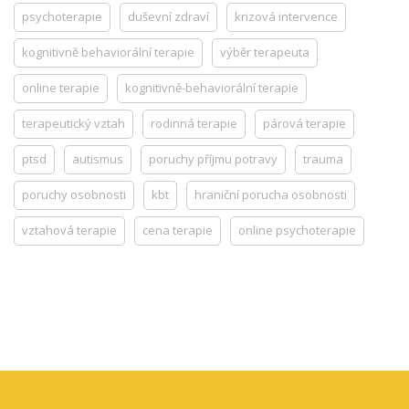
psychoterapie
duševní zdraví
krizová intervence
kognitivně behaviorální terapie
výběr terapeuta
online terapie
kognitivně-behaviorální terapie
terapeutický vztah
rodinná terapie
párová terapie
ptsd
autismus
poruchy příjmu potravy
trauma
poruchy osobnosti
kbt
hraniční porucha osobnosti
vztahová terapie
cena terapie
online psychoterapie