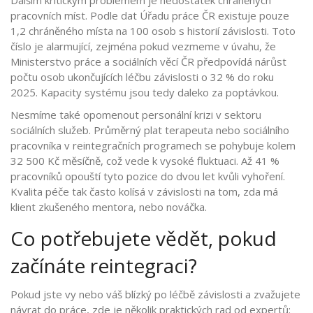
pracovních míst. Podle dat Úřadu práce ČR existuje pouze
1,2 chráněného místa na 100 osob s historií závislosti. Toto
číslo je alarmující, zejména pokud vezmeme v úvahu, že
Ministerstvo práce a sociálních věcí ČR předpovídá nárůst
počtu osob ukončujících léčbu závislosti o 32 % do roku
2025. Kapacity systému jsou tedy daleko za poptávkou.
Nesmíme také opomenout personální krizi v sektoru
sociálních služeb. Průměrný plat terapeuta nebo sociálního
pracovníka v reintegračních programech se pohybuje kolem
32 500 Kč měsíčně, což vede k vysoké fluktuaci. Až 41 %
pracovníků opouští tyto pozice do dvou let kvůli vyhoření.
Kvalita péče tak často kolísá v závislosti na tom, zda má
klient zkušeného mentora, nebo nováčka.
Co potřebujete vědět, pokud
začínáte reintegraci?
Pokud jste vy nebo váš blízký po léčbě závislosti a zvažujete
návrat do práce, zde je několik praktických rad od expertů: