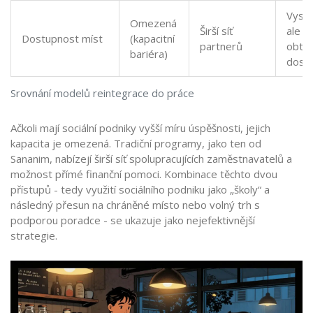
Vysok
Omezená
Širší síť
ale
Dostupnost míst
(kapacitní
partnerů
obtíž
bariéra)
dost
Srovnání modelů reintegrace do práce
Ačkoli mají sociální podniky vyšší míru úspěšnosti, jejich
kapacita je omezená. Tradiční programy, jako ten od
Sananim, nabízejí širší síť spolupracujících zaměstnavatelů a
možnost přímé finanční pomoci. Kombinace těchto dvou
přístupů - tedy využití sociálního podniku jako „školy“ a
následný přesun na chráněné místo nebo volný trh s
podporou poradce - se ukazuje jako nejefektivnější
strategie.