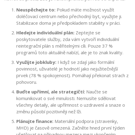
Neuspěchejte to:
Pokud máte možnost využít
doléčovací centrum nebo přechodný byt, využijte ji.
Stabilizace doma je předpokladem stability v práci.
Hledejte individuální plán:
Zeptejte se
poskytovatele služby, zda vám vytvoří individuální
reintegrační plán s měřitelnými cíli. Pouze 37 %
programů toto aktuálně nabízí, ale je to znak kvality.
Využijte jobkluby:
I když se zdají jako formální
povinnost, uživatelé je hodnotí jako nejužitečnější
prvek (78 % spokojenost). Pomáhají překonat strach z
pohovoru.
Buďte upřímní, ale strategičtí:
Naučte se
komunikovat o své minulosti. Nemusíte sdělovat
všechny detaily, ale upřímnost o uzdravení a snaze o
změnu působí pozitivněji než lži.
Plánujte finance:
Materiální podpora (stravenky,
MHD) je časově omezená. Začněte hned první týden
ušetřovat na případnou mezera mezi ukončením