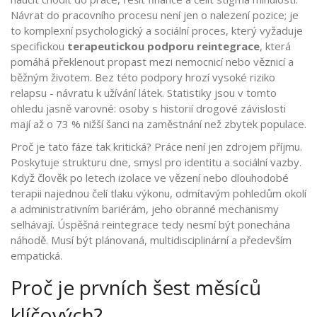
Návrat do pracovního procesu není jen o nalezení pozice; je
to komplexní psychologický a sociální proces, který vyžaduje
specifickou
terapeutickou podporu reintegrace
, která
pomáhá překlenout propast mezi nemocnicí nebo věznicí a
běžným životem.
Bez této podpory hrozí vysoké riziko
relapsu - návratu k užívání látek. Statistiky jsou v tomto
ohledu jasně varovné: osoby s historií drogové závislosti
mají až o 73 % nižší šanci na zaměstnání než zbytek populace.
Proč je tato fáze tak kritická? Práce není jen zdrojem příjmu.
Poskytuje strukturu dne, smysl pro identitu a sociální vazby.
Když člověk po letech izolace ve vězení nebo dlouhodobé
terapii najednou čelí tlaku výkonu, odmítavým pohledům okolí
a administrativním bariérám, jeho obranné mechanismy
selhávají. Úspěšná reintegrace tedy nesmí být ponechána
náhodě. Musí být plánovaná, multidisciplinární a především
empatická.
Proč je prvních šest měsíců
klíčových?