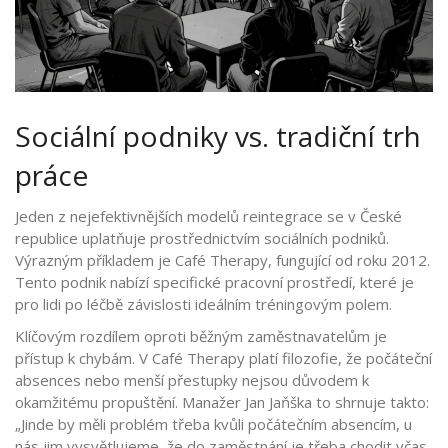
Sociální podniky vs. tradiční trh
práce
Jeden z nejefektivnějších modelů reintegrace se v České
republice uplatňuje prostřednictvím sociálních podniků.
Výrazným příkladem je
Café Therapy
, fungující od roku 2012.
Tento podnik nabízí specifické pracovní prostředí, které je
pro lidi po léčbě závislosti ideálním tréningovým polem.
Klíčovým rozdílem oproti běžným zaměstnavatelům je
přístup k chybám. V Café Therapy platí filozofie, že počáteční
absences nebo menší přestupky nejsou důvodem k
okamžitému propuštění. Manažer Jan Jaňška to shrnuje takto:
„Jinde by měli problém třeba kvůli počátečním absencím, u
nás jim vysvětlujeme, že do zaměstnání je třeba chodit včas,