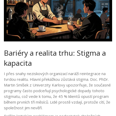
Bariéry a realita trhu: Stigma a
kapacita
I přes snahy neziskových organizací naráží reintegrace na
tvrdou realitu. Hlavní překážkou zůstává stigma. Doc. PhDr.
Martin Smíšek z Univerzity Karlovy upozorňuje, že současné
programy často podceňují psychologické dopady tohoto
stigmatu, což vede k tomu, že 45 % klientů opustí program
během prvních tří měsíců. Lidé prostě vzdají, protože cítí, že
společnost jim nevěří.
Dalším kritickým problémem je nedostatek chráněných