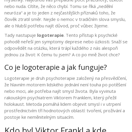
nebo nuda. Cítíte, že něco chybí. Tomu se říká „nedělní
neuróza“ a je to jeden z nejčastějších příznaků toho, že
člověk ztratil směr. Nejde o nemoc v tradičním slova smyslu,
ale o hlubší potřebu najít důvod, proč vůbec žijeme.
Tady nastupuje
logoterapie
. Tento přístup k psychické
pohodě neřeší jen symptomy deprese nebo úzkosti. Snaží se
odpovědět na otázku, která trápí každého z nás alespoň
jednou za život: K čemu tu jsem? A co po mně život chce?
Co je logoterapie a jak funguje?
Logoterapie je druh psychoterapie založený na přesvědčení,
že hlavním motorem lidského jednání není touha po potěšení
nebo moci, ale potřeba najít smysl života. Byla vyvinuta
rakouským psychiatrem
Viktorem Franklem
, který přežil
holokaust. Metoda pomáhá lidem objevit smysl i v utrpení
prostřednictvím tří hodnotových oblastí: tvoření, prožívání a
postoje ke neměnitelným situacím.
Kdo byl Viktor Frankl a kde