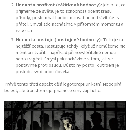
Hodnota prožívat (zážitkové hodnoty):
Jde o to, co
přijmeme ze světa. Je to schopnost ocenit krásu
přírody, poslouchat hudbu, milovat nebo trávit čas s
přáteli. Smysl zde nacházíme v přítomném momentu a
vztazích.
Hodnota postoje (postojové hodnoty):
Toto je ta
nejtěžší cesta. Nastupuje tehdy, když už nemůžeme nic
měnit ani tvořit - například při nevyléčitelné nemoci
nebo tragédii. Smysl pak nacházíme v tom, jak se
postavíme proti osudu. Důstojný postoj k utrpení je
poslední svobodou člověka.
Právě tento třetí aspekt dělá logoterapii unikátní. Nepopírá
bolest, ale transformuje ji na něco smysluplného.