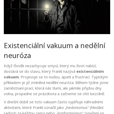
Existenciální vakuum a nedělní
neuróza
Když člověk nezachycuje smysl, který mu život nabízí,
dostává se do stavu, který Frankl nazývá
existenciálním
vakuem
. Projevuje se to nudou, apatií a frustrací. Typickým
příkladem je již zmíněná nedělní neuróza. Během týdne jsme
zaměstnaní prací, která nás tlumí, ale jakmile přijdou dny
volna, propadne se prázdnota a začneme se cítit bezcílně.
V dnešní době se toto vakuum často vyplňuje náhradními
aktivitami, které Frankl označil jako „hedonismus“ (hledání
radosti za každou cenu) nebo „konformismus“ (snažení se