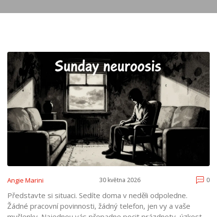
Angie Marini
30 května 2026
0
Představte si situaci. Sedíte doma v neděli odpoledne.
Žádné pracovní povinnosti, žádný telefon, jen vy a vaše
myšlenky. Najednou vás přepadne pocit prázdnoty, úzkost