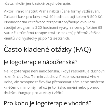
růstu, nikoliv jen klasické psychoterapie.
Viktor Frankl Institut Praha nabízí různé formy vzdělávání.
Základní kurz pro laiky trvá 40 hodin a stojí kolem 9 500 Kč.
Plnohodnotná certifikace terapeuta vyžaduje dvouletý
studijní program s 320 hodinami výuky za cenu přibližně 68
500 Kč. Průměrná terapie trvá 18 sezení, přičemž většina
klientů vidí výsledky již po 12 setkáních.
Často kladené otázky (FAQ)
Je logoterapie náboženská?
Ne, logoterapie není náboženská, i když respektuje duchovní
rozměr člověka. Termín „duchovní“ zde neznamená víru v
Boha, ale schopnost člověka přesahovat sám sebe směrem
k něčemu mimo něj - ať už je to láska, umění nebo pomoc
druhým. Funguje pro ateisty i věřící.
Pro koho je logoterapie vhodná?