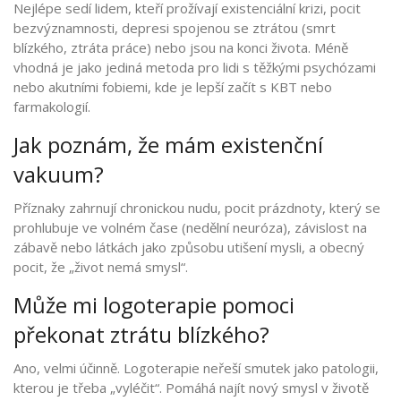
Nejlépe sedí lidem, kteří prožívají existenciální krizi, pocit
bezvýznamnosti, depresi spojenou se ztrátou (smrt
blízkého, ztráta práce) nebo jsou na konci života. Méně
vhodná je jako jediná metoda pro lidi s těžkými psychózami
nebo akutními fobiemi, kde je lepší začít s KBT nebo
farmakologií.
Jak poznám, že mám existenční
vakuum?
Příznaky zahrnují chronickou nudu, pocit prázdnoty, který se
prohlubuje ve volném čase (nedělní neuróza), závislost na
zábavě nebo látkách jako způsobu utišení mysli, a obecný
pocit, že „život nemá smysl“.
Může mi logoterapie pomoci
překonat ztrátu blízkého?
Ano, velmi účinně. Logoterapie neřeší smutek jako patologii,
kterou je třeba „vyléčit“. Pomáhá najít nový smysl v životě