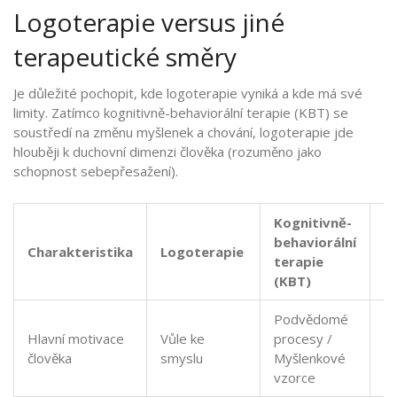
Logoterapie versus jiné
terapeutické směry
Je důležité pochopit, kde logoterapie vyniká a kde má své
limity. Zatímco kognitivně-behaviorální terapie (KBT) se
soustředí na změnu myšlenek a chování, logoterapie jde
hlouběji k duchovní dimenzi člověka (rozuměno jako
schopnost sebepřesažení).
Kognitivně-
behaviorální
Charakteristika
Logoterapie
P
terapie
(KBT)
Podvědomé
Hlavní motivace
Vůle ke
procesy /
Vů
člověka
smyslu
Myšlenkové
vzorce