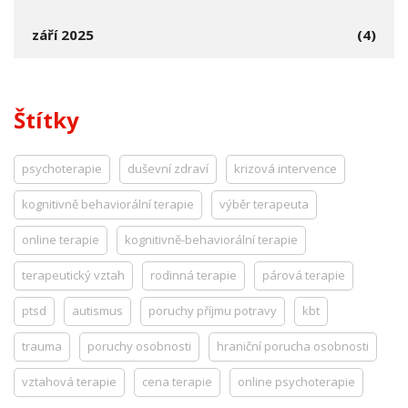
září 2025
(4)
Štítky
psychoterapie
duševní zdraví
krizová intervence
kognitivně behaviorální terapie
výběr terapeuta
online terapie
kognitivně-behaviorální terapie
terapeutický vztah
rodinná terapie
párová terapie
ptsd
autismus
poruchy příjmu potravy
kbt
trauma
poruchy osobnosti
hraniční porucha osobnosti
vztahová terapie
cena terapie
online psychoterapie