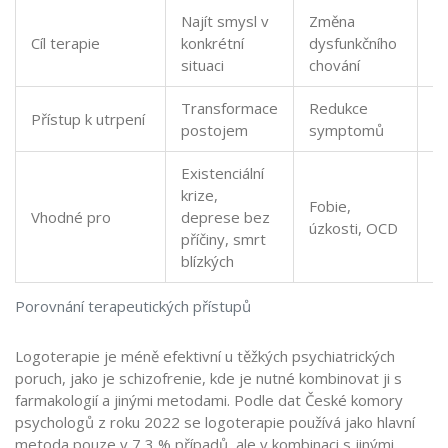
Najít smysl v
Změna
U
Cíl terapie
konkrétní
dysfunkčního
p
situaci
chování
ko
Transformace
Redukce
A
Přístup k utrpení
postojem
symptomů
t
Existenciální
H
krize,
Fobie,
o
Vhodné pro
deprese bez
úzkosti, OCD
po
příčiny, smrt
dě
blízkých
Porovnání terapeutických přístupů
Logoterapie je méně efektivní u těžkých psychiatrických
poruch, jako je schizofrenie, kde je nutné kombinovat ji s
farmakologií a jinými metodami. Podle dat České komory
psychologů z roku 2022 se logoterapie používá jako hlavní
metoda pouze v 7,3 % případů, ale v kombinaci s jinými