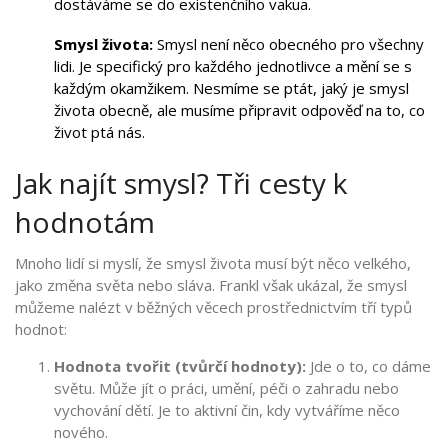
dostáváme se do existenčního vakua.
Smysl života:
Smysl není něco obecného pro všechny
lidi. Je specifický pro každého jednotlivce a mění se s
každým okamžikem. Nesmíme se ptát, jaký je smysl
života obecně, ale musíme připravit odpověď na to, co
život ptá nás.
Jak najít smysl? Tři cesty k
hodnotám
Mnoho lidí si myslí, že smysl života musí být něco velkého,
jako změna světa nebo sláva. Frankl však ukázal, že smysl
můžeme nalézt v běžných věcech prostřednictvím tří typů
hodnot:
Hodnota tvořit (tvůrčí hodnoty):
Jde o to, co dáme
světu. Může jít o práci, umění, péči o zahradu nebo
vychování dětí. Je to aktivní čin, kdy vytváříme něco
nového.