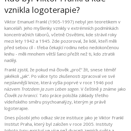
vznikla logoterapie?
Viktor Emanuel Frankl
(1905-1997) nebyl jen teoretikem v
kanceláři. Jeho myšlenky vznikly v extrémních podmínkách
koncentračních táborů, včetně Osvětimi, kde strávil roky
mezi lety 1942 a 1945. Zde pozoroval, že lidé, kteří měli
před sebou cíl - třeba čekající rodinu nebo nedokončenou
knihu - měli mnohem větší šanci přežít než ti, kdo ztratili
naději.
Frankl zjistil, že pokud má člověk „proč“ žít, snese téměř
jakékoli „jak“. Po válce tyto zkušenosti zpracoval ve své
nejslavnější knize, která vyšla poprvé v roce 1946 pod
názvem
Trotzdem Ja zum Leben sagen
. V češtině ji známe jako
Člověk za hranicí
. Tato práce položila základy třetího
vídeňského směru psychoanalýzy, kterým je právě
logoterapie.
Dnes působí jeho odkaz skrze instituce jako je
Viktor Frankl
Institut Praha
, který byl založen v roce 2005. Instituty
tohoto typu existují ve více než dvaceti zemích světa a