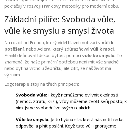
pokračují v rozvoji Franklovy metodiky pro moderní dobu.
Základní pilíře: Svoboda vůle,
vůle ke smyslu a smysl života
Na rozdíl od Freuda, který viděl hlavní motivaci v
vůli k
potěšení
, nebo Adlera, který zdůrazňoval
vůli k moci
,
Frankl definoval lidskou bytost pomocí
vole ke smyslu
. To
znamená, že naše primární potřebou není mít vše snadné
nebo být na vrcholu žebříčku, ale cítit, že náš život má
význam.
Logoterapie stojí na třech principech:
Svoboda vůle:
I když nemůžeme ovlivnit okolnosti
(nemoc, ztrátu, krizi), vždy můžeme zvolit svůj postoj k
nim. Jsme svobodní ve svých reakcích.
Vůle ke smyslu:
Je to hybná síla, která nás nutí hledat
odpovědi a plnit poslání. Když tuto vůli ignorujeme,