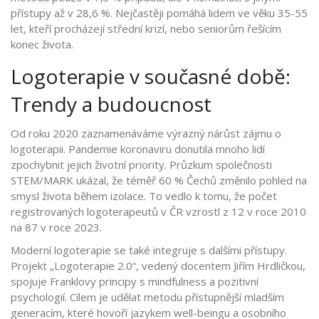
přístupy až v 28,6 %. Nejčastěji pomáhá lidem ve věku 35-55
let, kteří procházejí střední krizí, nebo seniorům řešícím
konec života.
Logoterapie v současné době:
Trendy a budoucnost
Od roku 2020 zaznamenáváme výrazný nárůst zájmu o
logoterapii. Pandemie koronaviru donutila mnoho lidí
zpochybnit jejich životní priority. Průzkum společnosti
STEM/MARK ukázal, že téměř 60 % Čechů změnilo pohled na
smysl života během izolace. To vedlo k tomu, že počet
registrovaných logoterapeutů v ČR vzrostl z 12 v roce 2010
na 87 v roce 2023.
Moderní logoterapie se také integruje s dalšími přístupy.
Projekt „Logoterapie 2.0“, vedený docentem Jiřím Hrdličkou,
spojuje Franklovy principy s mindfulness a pozitivní
psychologií. Cílem je udělat metodu přístupnější mladším
generacím, které hovoří jazykem well-beingu a osobního