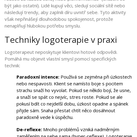
být jako ostatní). Lidé kupují věci, sledují sociální sítě nebo
následují trendy, aby zaplnili díru uvnitř sebe. Tyto aktivity
však nepřinášejí dlouhodobou spokojenost, protože
nenaplňují hlubokou potřebu smyslu.
Techniky logoterapie v praxi
Logoterapeut neposkytuje klientovi hotové odpovědi.
Pomáhá mu objevit vlastní smysl pomocí specifických
technik:
Paradoxní intence:
Používá se zejména při úzkostech
nebo nespavosti. Klient se namísto boje s pocitem
strachu snaží ho vyvolat. Pokud se někdo bojí, že usne,
a snaží se spát co nejvíc, stres roste. Pokud se ale
pokusí bdít co nejdelší dobu, úzkost opadne a spánek
přijde sám. Snaha přestat chtít něco dosáhnout
paradoxně vede k úspěchu.
De-reflexe:
Mnoho problémů vzniká nadměrným
zaměřením na sebe sama (hyper-reflexe). Logoterapie