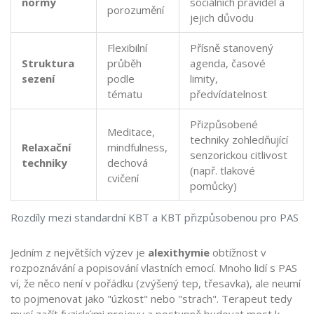
normy
sociálních pravidel a
porozumění
jejich důvodu
Flexibilní
Přísně stanovený
Struktura
průběh
agenda, časové
sezení
podle
limity,
tématu
předvídatelnost
Přizpůsobené
Meditace,
techniky zohledňující
Relaxační
mindfulness,
senzorickou citlivost
techniky
dechová
(např. tlakové
cvičení
pomůcky)
Rozdíly mezi standardní KBT a KBT přizpůsobenou pro PAS
Jedním z největších výzev je
alexithymie
obtížnost v
rozpoznávání a popisování vlastních emocí
. Mnoho lidí s PAS
ví, že něco není v pořádku (zvýšený tep, třesavka), ale neumí
to pojmenovat jako "úzkost" nebo "strach". Terapeut tedy
musí začít fyzickými projevy a postupně budovat most k