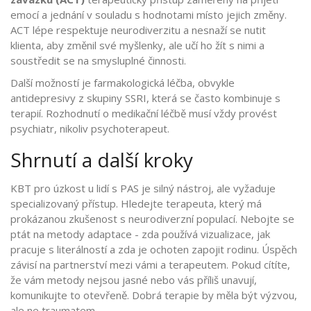
emocí a jednání v souladu s hodnotami místo jejich změny
.
ACT lépe respektuje neurodiverzitu a nesnaží se nutit
klienta, aby změnil své myšlenky, ale učí ho žít s nimi a
soustředit se na smysluplné činnosti.
Další možností je farmakologická léčba, obvykle
antidepresivy z skupiny SSRI, která se často kombinuje s
terapií. Rozhodnutí o medikační léčbě musí vždy provést
psychiatr, nikoliv psychoterapeut.
Shrnutí a další kroky
KBT pro úzkost u lidí s PAS je silný nástroj, ale vyžaduje
specializovaný přístup. Hledejte terapeuta, který má
prokázanou zkušenost s neurodiverzní populací. Nebojte se
ptát na metody adaptace - zda používá vizualizace, jak
pracuje s literálností a zda je ochoten zapojit rodinu. Úspěch
závisí na partnerství mezi vámi a terapeutem. Pokud cítíte,
že vám metody nejsou jasné nebo vás příliš unavují,
komunikujte to otevřeně. Dobrá terapie by měla být výzvou,
ale ne traumatem.