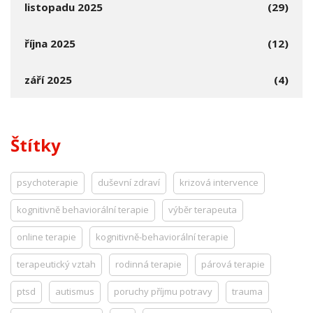
listopadu 2025
(29)
října 2025
(12)
září 2025
(4)
Štítky
psychoterapie
duševní zdraví
krizová intervence
kognitivně behaviorální terapie
výběr terapeuta
online terapie
kognitivně-behaviorální terapie
terapeutický vztah
rodinná terapie
párová terapie
ptsd
autismus
poruchy příjmu potravy
trauma