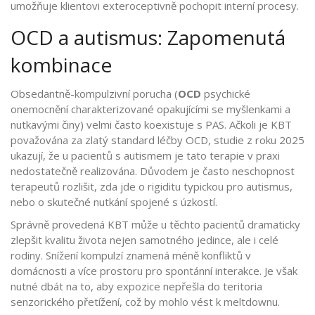
umožňuje klientovi exteroceptivně pochopit interní procesy.
OCD a autismus: Zapomenutá
kombinace
Obsedantně-kompulzivní porucha (
OCD
psychické
onemocnění charakterizované opakujícími se myšlenkami a
nutkavými činy
) velmi často koexistuje s PAS. Ačkoli je KBT
považována za zlatý standard léčby OCD, studie z roku 2025
ukazují, že u pacientů s autismem je tato terapie v praxi
nedostatečně realizována. Důvodem je často neschopnost
terapeutů rozlišit, zda jde o rigiditu typickou pro autismus,
nebo o skutečné nutkání spojené s úzkostí.
Správně provedená KBT může u těchto pacientů dramaticky
zlepšit kvalitu života nejen samotného jedince, ale i celé
rodiny. Snížení kompulzí znamená méně konfliktů v
domácnosti a více prostoru pro spontánní interakce. Je však
nutné dbát na to, aby expozice nepřešla do teritoria
senzorického přetížení, což by mohlo vést k meltdownu.