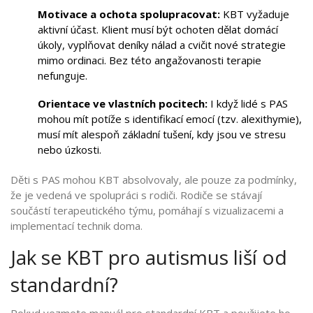
Motivace a ochota spolupracovat:
KBT vyžaduje
aktivní účast. Klient musí být ochoten dělat domácí
úkoly, vyplňovat deníky nálad a cvičit nové strategie
mimo ordinaci. Bez této angažovanosti terapie
nefunguje.
Orientace ve vlastních pocitech:
I když lidé s PAS
mohou mít potíže s identifikací emocí (tzv. alexithymie),
musí mít alespoň základní tušení, kdy jsou ve stresu
nebo úzkosti.
Děti s PAS mohou KBT absolvovaly, ale pouze za podmínky,
že je vedená ve spolupráci s rodiči. Rodiče se stávají
součástí terapeutického týmu, pomáhají s vizualizacemi a
implementací technik doma.
Jak se KBT pro autismus liší od
standardní?
Pokud vezmete manuál pro standardní KBT a použijete ho