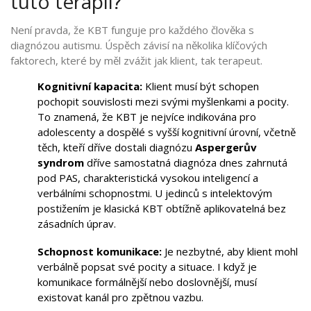
tuto terapii?
Není pravda, že KBT funguje pro každého člověka s
diagnózou autismu. Úspěch závisí na několika klíčových
faktorech, které by měl zvážit jak klient, tak terapeut.
Kognitivní kapacita:
Klient musí být schopen
pochopit souvislosti mezi svými myšlenkami a pocity.
To znamená, že KBT je nejvíce indikována pro
adolescenty a dospělé s vyšší kognitivní úrovní, včetně
těch, kteří dříve dostali diagnózu
Aspergerův
syndrom
dříve samostatná diagnóza dnes zahrnutá
pod PAS, charakteristická vysokou inteligencí a
verbálními schopnostmi
. U jedinců s intelektovým
postižením je klasická KBT obtížně aplikovatelná bez
zásadních úprav.
Schopnost komunikace:
Je nezbytné, aby klient mohl
verbálně popsat své pocity a situace. I když je
komunikace formálnější nebo doslovnější, musí
existovat kanál pro zpětnou vazbu.