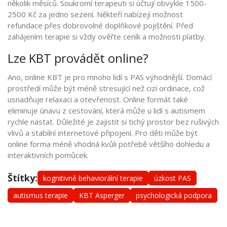
několik měsíců. Soukromí terapeuti si účtují obvykle 1500-
2500 Kč za jedno sezení. Někteří nabízejí možnost
refundace přes dobrovolné doplňkové pojištění. Před
zahájením terapie si vždy ověřte ceník a možnosti platby.
Lze KBT provádět online?
Ano, online KBT je pro mnoho lidí s PAS výhodnější. Domácí
prostředí může být méně stresující než cizí ordinace, což
usnadňuje relaxaci a otevřenost. Online formát také
eliminuje únavu z cestování, která může u lidí s autismem
rychle nastat. Důležité je zajistit si tichý prostor bez rušivých
vlivů a stabilní internetové připojení. Pro děti může být
online forma méně vhodná kvůli potřebě většího dohledu a
interaktivních pomůcek.
Štítky:
kognitivně behaviorální terapie
úzkost PAS
autismus terapie
KBT Asperger
psychologická podpora