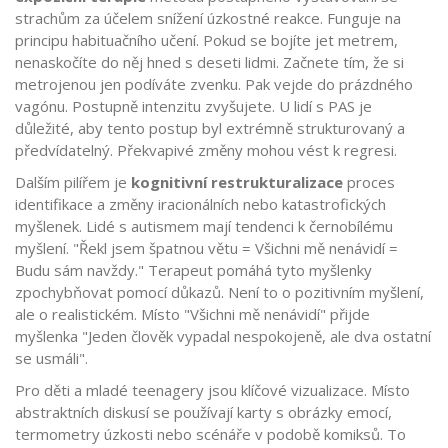
strachům za účelem snížení úzkostné reakce
. Funguje na
principu habituačního učení. Pokud se bojíte jet metrem,
nenaskočíte do něj hned s deseti lidmi. Začnete tím, že si
metrojenou jen podíváte zvenku. Pak vejde do prázdného
vagónu. Postupně intenzitu zvyšujete. U lidí s PAS je
důležité, aby tento postup byl extrémně strukturovaný a
předvídatelný. Překvapivé změny mohou vést k regresi.
Dalším pilířem je
kognitivní restrukturalizace
proces
identifikace a změny iracionálních nebo katastrofických
myšlenek
. Lidé s autismem mají tendenci k černobílému
myšlení. "Řekl jsem špatnou větu = Všichni mě nenávidí =
Budu sám navždy." Terapeut pomáhá tyto myšlenky
zpochybňovat pomocí důkazů. Není to o pozitivním myšlení,
ale o realistickém. Místo "Všichni mě nenávidí" přijde
myšlenka "Jeden člověk vypadal nespokojeně, ale dva ostatní
se usmáli".
Pro děti a mladé teenagery jsou klíčové vizualizace. Místo
abstraktních diskusí se používají karty s obrázky emocí,
termometry úzkosti nebo scénáře v podobě komiksů. To