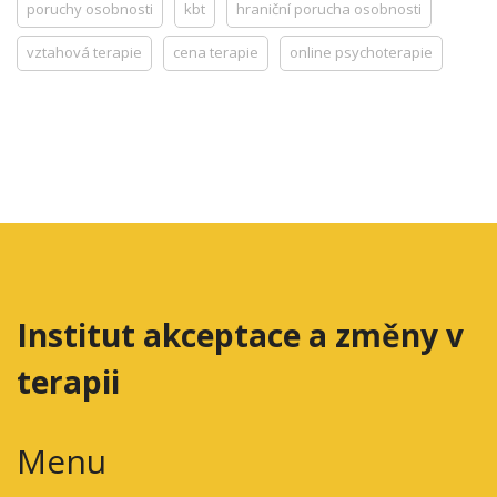
poruchy osobnosti
kbt
hraniční porucha osobnosti
vztahová terapie
cena terapie
online psychoterapie
Institut akceptace a změny v
terapii
Menu