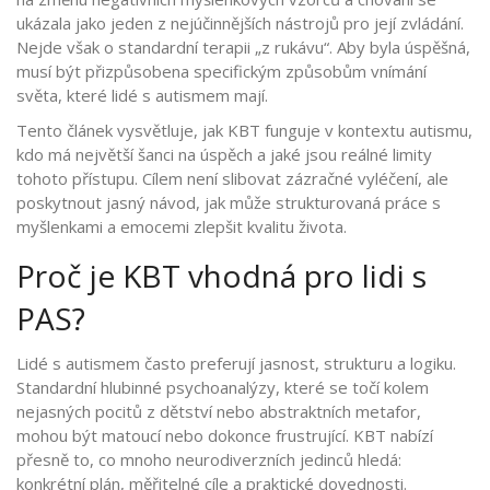
ukázala jako jeden z nejúčinnějších nástrojů pro její zvládání.
Nejde však o standardní terapii „z rukávu“. Aby byla úspěšná,
musí být přizpůsobena specifickým způsobům vnímání
světa, které lidé s autismem mají.
Tento článek vysvětluje, jak KBT funguje v kontextu autismu,
kdo má největší šanci na úspěch a jaké jsou reálné limity
tohoto přístupu. Cílem není slibovat zázračné vyléčení, ale
poskytnout jasný návod, jak může strukturovaná práce s
myšlenkami a emocemi zlepšit kvalitu života.
Proč je KBT vhodná pro lidi s
PAS?
Lidé s autismem často preferují jasnost, strukturu a logiku.
Standardní hlubinné psychoanalýzy, které se točí kolem
nejasných pocitů z dětství nebo abstraktních metafor,
mohou být matoucí nebo dokonce frustrující. KBT nabízí
přesně to, co mnoho neurodiverzních jedinců hledá:
konkrétní plán, měřitelné cíle a praktické dovednosti.