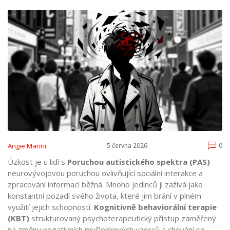
Angie Marini
5 června 2026
0
Úzkost je u lidí s
Poruchou autistického spektra (PAS)
neurovývojovou poruchou ovlivňující sociální interakce a
zpracování informací
běžná. Mnoho jedinců ji zažívá jako
konstantní pozadí svého života, které jim brání v plném
využití jejich schopností.
Kognitivně behaviorální terapie
(KBT)
strukturovaný psychoterapeutický přístup zaměřený
na změnu negativních myšlenkových vzorců a chování
se