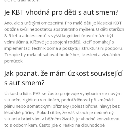
Je KBT vhodná pro děti s autismem?
Ano, ale s určitými omezeními. Pro malé děti je klasická KBT
obtížná kvůli nedostatku abstraktního myšlení. U dětí starších
8-9 let a adolescentů s vyšší kognitivní úrovní může být
velmi účinná. Klíčové je zapojení rodičů, kteří pomáhají s
implementací technik doma a poskytují strukturální podporu.
Terapie by měla obsahovat hodně her, kreslení a vizuálních
pomůcek.
Jak poznat, že mám úzkost související
s autismem?
Úzkost u lidí s PAS se často projevuje vyhýbáním se novým
situacím, rigiditou v rutinách, podrážděností při změnách
plánu nebo somatickými příznaky (bolest břicha, hlavy) bez
lékařské příčiny. Pokud cítíte, že váš strach je neúměrný
situaci a brání vám v běžném životě, je vhodné konzultovat
to s odborníkem. Často jde o reakci na dlouhodobé