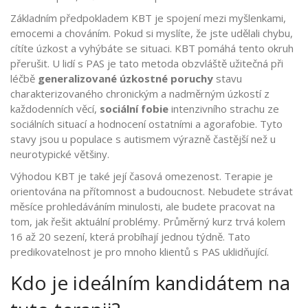
Základním předpokladem KBT je spojení mezi myšlenkami,
emocemi a chováním. Pokud si myslíte, že jste udělali chybu,
cítíte úzkost a vyhýbáte se situaci. KBT pomáhá tento okruh
přerušit. U lidí s PAS je tato metoda obzvláště užitečná při
léčbě
generalizované úzkostné poruchy
stavu
charakterizovaného chronickým a nadměrným úzkostí z
každodenních věcí
,
sociální fobie
intenzivního strachu ze
sociálních situací a hodnocení ostatními
a agorafobie. Tyto
stavy jsou u populace s autismem výrazně častější než u
neurotypické většiny.
Výhodou KBT je také její časová omezenost. Terapie je
orientována na přítomnost a budoucnost. Nebudete strávat
měsíce prohledáváním minulosti, ale budete pracovat na
tom, jak řešit aktuální problémy. Průměrný kurz trvá kolem
16 až 20 sezení, která probíhají jednou týdně. Tato
predikovatelnost je pro mnoho klientů s PAS uklidňující.
Kdo je ideálním kandidátem na