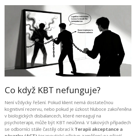
Co když KBT nefunguje?
Není vždycky řešení. Pokud klient nemá dostatečnou
kognitivní rezervu, nebo pokud je úzkost hluboce zakořeněna
v biologických disbalancech, které nereagují na
psychoterapii, může být KBT neúčinná. V takových případech
se odborníci stále častěji obrací k
Terapii akceptance a
závazku (ACT)
terapeutický přístup zaměřený na přijetí