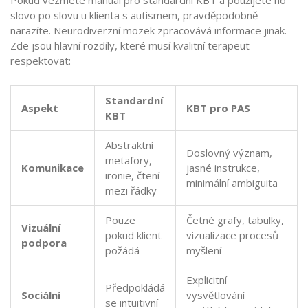
slovo po slovu u klienta s autismem, pravděpodobně
narazíte. Neurodiverzní mozek zpracovává informace jinak.
Zde jsou hlavní rozdíly, které musí kvalitní terapeut
respektovat:
Standardní
Aspekt
KBT pro PAS
KBT
Abstraktní
Doslovný význam,
metafory,
Komunikace
jasné instrukce,
ironie, čtení
minimální ambiguita
mezi řádky
Pouze
Četné grafy, tabulky,
Vizuální
pokud klient
vizualizace procesů
podpora
požádá
myšlení
Explicitní
Předpokládá
Sociální
vysvětlování
se intuitivní