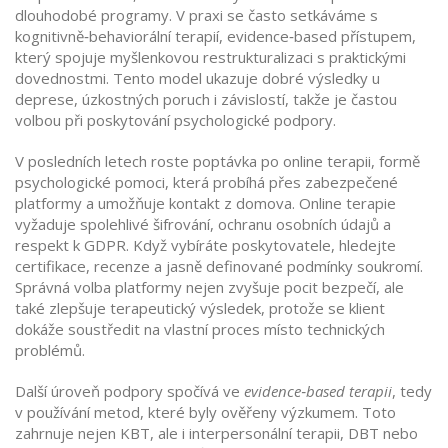
dlouhodobé programy. V praxi se často setkáváme s
kognitivně‑behaviorální terapií
,
evidence‑based přístupem,
který spojuje myšlenkovou restrukturalizaci s praktickými
dovednostmi
. Tento model ukazuje dobré výsledky u
deprese, úzkostných poruch i závislostí, takže je častou
volbou při poskytování psychologické podpory.
V posledních letech roste poptávka po
online terapii
,
formě
psychologické pomoci, která probíhá přes zabezpečené
platformy a umožňuje kontakt z domova
. Online terapie
vyžaduje spolehlivé šifrování, ochranu osobních údajů a
respekt k GDPR. Když vybíráte poskytovatele, hledejte
certifikace, recenze a jasně definované podmínky soukromí.
Správná volba platformy nejen zvyšuje pocit bezpečí, ale
také zlepšuje terapeutický výsledek, protože se klient
dokáže soustředit na vlastní proces místo technických
problémů.
Další úroveň podpory spočívá ve
evidence‑based terapii
, tedy
v používání metod, které byly ověřeny výzkumem. Toto
zahrnuje nejen KBT, ale i interpersonální terapii, DBT nebo