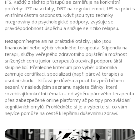
IFS. Každý z těchto přístupů se zaměřuje na konkrétní
potřeby: IPT na vztahy, DBT na regulaci emocí, IFS na práci s
vnitřními částmi osobnosti. Když jsou tyto techniky
integrovány do psychologické podpory, zvyšuje se
pravděpodobnost úspěchu a snižuje se riziko relapsu.
Nezapomínejme ani na praktické otázky, jako jsou
financování nebo výběr vhodného terapeuta. Stipendia na
terapii, služby veřejného zdravotního pojištění a možnost
snížených cen u junior terapeutů otevírají podporu širší
skupině lidí. Přehledné kriterium pro výběr odborníka
zahrnuje certifikaci, specializaci (např. párová terapie) a
osobní shodu – klíčová je důvěra a pocit bezpečí během
sezení. V následujícím seznamu najdete články, které
rozebírají konkrétní témata – od výběru párového terapeuta
přes zabezpečené online platformy až po tipy pro zvládání
kognitivních omylů. Prohlédněte si je a vyberte si, co vám
nejvíce pomůže na cestě k lepšímu duševnímu zdraví.