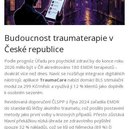
Budoucnost traumaterapie v
České republice
Podle prognóz Úřadu pro psychické zdraví by do konce roku
2026 mělo být v ČR akreditováno 180 EMDR terapeutů -
dvakrát více než dnes. Navíc se rozšiřuje integrace digitálních
nástrojů: aplikace
TraumaCare
nabízí domácí BLS stimulační
modul za 299 Kč/měsíc a využívá ji 12 % klientů jako doplněk
k osobním sezením.
Revidovaná doporučení ČLSPP z října 2024 zařadila EMDR
do standardů léčby akutního traumatu, což posílilo postavení
metody jako první volby u krizových případů. Přesto zůstává
hlavní překážkou nízká úhrada ze zdravotního pojištění
(pouze 32 % nákladů), což se liší od Německa (89 %) či