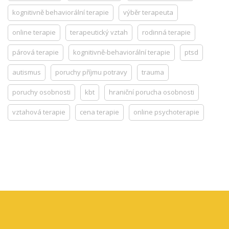
kognitivně behaviorální terapie
výběr terapeuta
online terapie
terapeutický vztah
rodinná terapie
párová terapie
kognitivně-behaviorální terapie
ptsd
autismus
poruchy příjmu potravy
trauma
poruchy osobnosti
kbt
hraniční porucha osobnosti
vztahová terapie
cena terapie
online psychoterapie