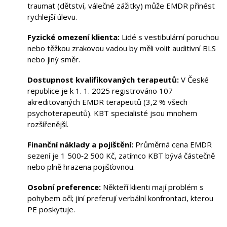
traumat (dětství, válečné zážitky) může EMDR přinést
rychlejší úlevu.
Fyzické omezení klienta:
Lidé s vestibulární poruchou
nebo těžkou zrakovou vadou by měli volit auditivní BLS
nebo jiný směr.
Dostupnost kvalifikovaných terapeutů:
V České
republice je k 1. 1. 2025 registrováno 107
akreditovaných EMDR terapeutů (3,2 % všech
psychoterapeutů). KBT specialisté jsou mnohem
rozšířenější.
Finanční náklady a pojištění:
Průměrná cena EMDR
sezení je 1 500‑2 500 Kč, zatímco KBT bývá částečně
nebo plně hrazena pojišťovnou.
Osobní preference:
Někteří klienti mají problém s
pohybem očí; jiní preferují verbální konfrontaci, kterou
PE poskytuje.