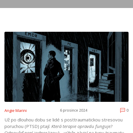
Angie Marini
6 prosince 2024
0
Už po dlouhou dobu se lidé s posttraumatickou stresovou
poruchou (PTSD) ptají:
Která terapie opravdu funguje?
Odpověď není jednorázová - výběr závisí na typu traumatu,