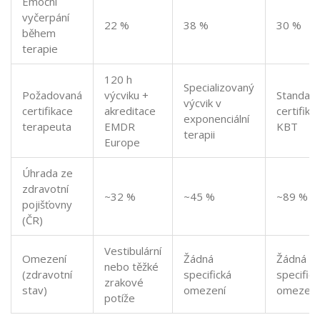
Emoční
vyčerpání
22 %
38 %
30 %
během
terapie
120 h
Specializovaný
Požadovaná
výcviku +
Standard
výcvik v
certifikace
akreditace
certifika
exponenciální
terapeuta
EMDR
KBT
terapii
Europe
Úhrada ze
zdravotní
~32 %
~45 %
~89 %
pojišťovny
(ČR)
Vestibulární
Omezení
Žádná
Žádná
nebo těžké
(zdravotní
specifická
specifick
zrakové
stav)
omezení
omezení
potíže