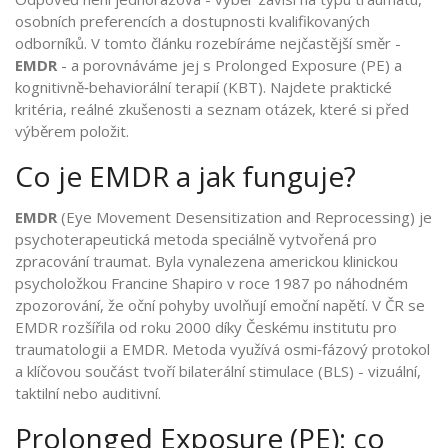
osobních preferencích a dostupnosti kvalifikovaných
odborníků. V tomto článku rozebíráme nejčastější směr -
EMDR
- a porovnáváme jej s Prolonged Exposure (PE) a
kognitivně‑behaviorální terapií (KBT). Najdete praktické
kritéria, reálné zkušenosti a seznam otázek, které si před
výběrem položit.
Co je EMDR a jak funguje?
EMDR
(
Eye Movement Desensitization and Reprocessing
) je
psychoterapeutická metoda speciálně vytvořená pro
zpracování traumat. Byla vynalezena americkou klinickou
psycholožkou Francine Shapiro v roce 1987 po náhodném
zpozorování, že oční pohyby uvolňují emoční napětí. V ČR se
EMDR rozšířila od roku 2000 díky
Českému institutu pro
traumatologii a EMDR
. Metoda využívá osmi‑fázový protokol
a klíčovou součást tvoří bilaterální stimulace (BLS) - vizuální,
taktilní nebo auditivní.
Prolonged Exposure (PE): co