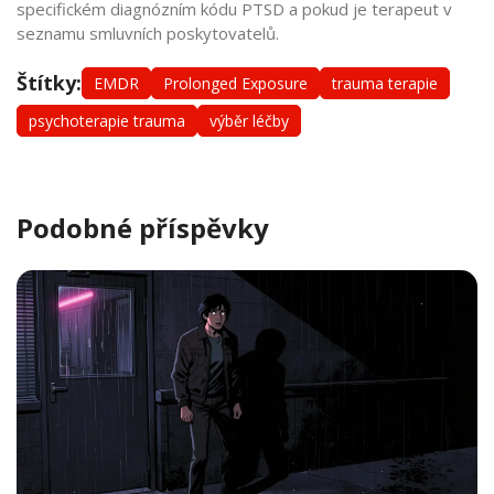
specifickém diagnózním kódu PTSD a pokud je terapeut v
seznamu smluvních poskytovatelů.
Štítky:
EMDR
Prolonged Exposure
trauma terapie
psychoterapie trauma
výběr léčby
Podobné příspěvky