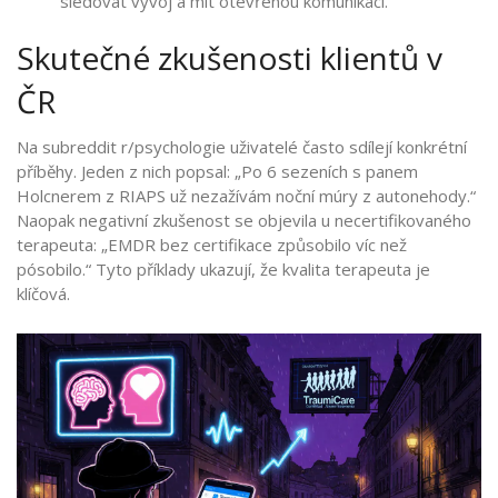
sledovat vývoj a mít otevřenou komunikaci.
Skutečné zkušenosti klientů v
ČR
Na subreddit r/psychologie uživatelé často sdílejí konkrétní
příběhy. Jeden z nich popsal: „Po 6 sezeních s panem
Holcnerem z RIAPS už nezažívám noční múry z autonehody.“
Naopak negativní zkušenost se objevila u necertifikovaného
terapeuta: „EMDR bez certifikace způsobilo víc než
pósobilo.“ Tyto příklady ukazují, že kvalita terapeuta je
klíčová.