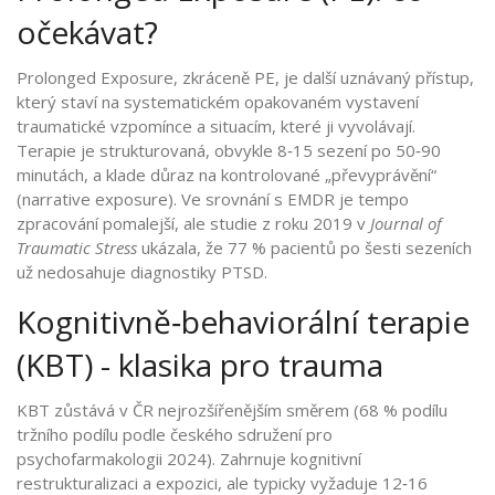
očekávat?
Prolonged Exposure, zkráceně PE, je další uznávaný přístup,
který staví na systematickém opakovaném vystavení
traumatické vzpomínce a situacím, které ji vyvolávají.
Terapie je strukturovaná, obvykle 8‑15 sezení po 50‑90
minutách, a klade důraz na kontrolované „převyprávění“
(narrative exposure). Ve srovnání s EMDR je tempo
zpracování pomalejší, ale studie z roku 2019 v
Journal of
Traumatic Stress
ukázala, že 77 % pacientů po šesti sezeních
už nedosahuje diagnostiky PTSD.
Kognitivně‑behaviorální terapie
(KBT) - klasika pro trauma
KBT zůstává v ČR nejrozšířenějším směrem (68 % podílu
tržního podílu podle českého sdružení pro
psychofarmakologii 2024). Zahrnuje kognitivní
restrukturalizaci a expozici, ale typicky vyžaduje 12‑16