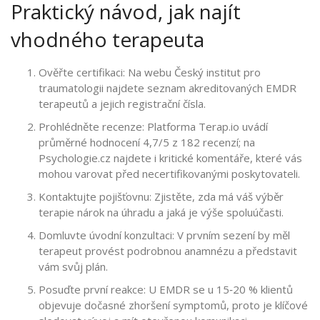
Praktický návod, jak najít
vhodného terapeuta
Ověřte certifikaci: Na webu
Český institut pro
traumatologii
najdete seznam akreditovaných EMDR
terapeutů a jejich registrační čísla.
Prohlédněte recenze: Platforma Terap.io uvádí
průměrné hodnocení 4,7/5 z 182 recenzí; na
Psychologie.cz najdete i kritické komentáře, které vás
mohou varovat před necertifikovanými poskytovateli.
Kontaktujte pojišťovnu: Zjistěte, zda má váš výběr
terapie nárok na úhradu a jaká je výše spoluúčasti.
Domluvte úvodní konzultaci: V prvním sezení by měl
terapeut provést podrobnou anamnézu a představit
vám svůj plán.
Posuďte první reakce: U EMDR se u 15‑20 % klientů
objevuje dočasné zhoršení symptomů, proto je klíčové