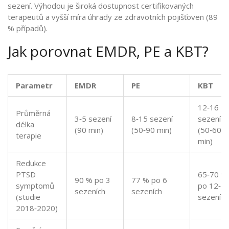
sezení. Výhodou je široká dostupnost certifikovaných
terapeutů a vyšší míra úhrady ze zdravotních pojišťoven (89
% případů).
Jak porovnat EMDR, PE a KBT?
Parametr
EMDR
PE
KBT
12‑16
Průměrná
3‑5 sezení
8‑15 sezení
sezení
délka
(90 min)
(50‑90 min)
(50‑60
terapie
min)
Redukce
PTSD
65‑70 %
90 % po 3
77 % po 6
symptomů
po 12‑1
sezeních
sezeních
(studie
sezeních
2018‑2020)