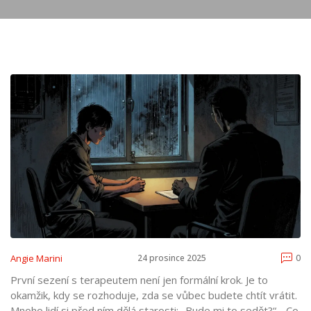
Angie Marini
24 prosince 2025
0
První sezení s terapeutem není jen formální krok. Je to
okamžik, kdy se rozhoduje, zda se vůbec budete chtít vrátit.
Mnoho lidí si před ním dělá starosti: „Bude mi to sedět?“, „Co