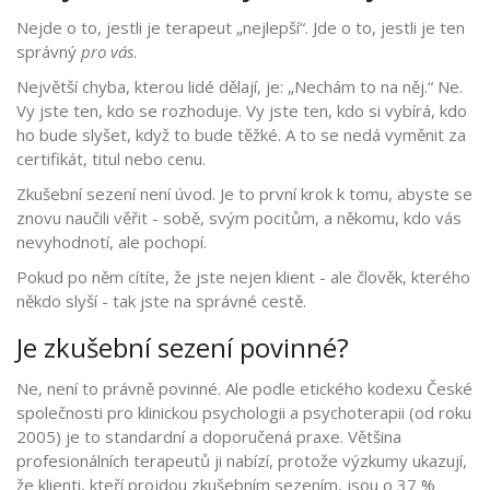
Nejde o to, jestli je terapeut „nejlepší“. Jde o to, jestli je ten
správný
pro vás
.
Největší chyba, kterou lidé dělají, je: „Nechám to na něj.“ Ne.
Vy jste ten, kdo se rozhoduje. Vy jste ten, kdo si vybírá, kdo
ho bude slyšet, když to bude těžké. A to se nedá vyměnit za
certifikát, titul nebo cenu.
Zkušební sezení není úvod. Je to první krok k tomu, abyste se
znovu naučili věřit - sobě, svým pocitům, a někomu, kdo vás
nevyhodnotí, ale pochopí.
Pokud po něm cítíte, že jste nejen klient - ale člověk, kterého
někdo slyší - tak jste na správné cestě.
Je zkušební sezení povinné?
Ne, není to právně povinné. Ale podle etického kodexu České
společnosti pro klinickou psychologii a psychoterapii (od roku
2005) je to standardní a doporučená praxe. Většina
profesionálních terapeutů ji nabízí, protože výzkumy ukazují,
že klienti, kteří projdou zkušebním sezením, jsou o 37 %