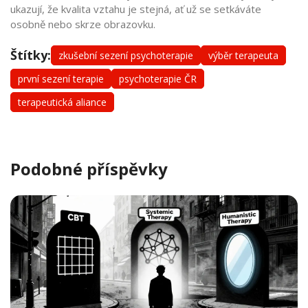
ukazují, že kvalita vztahu je stejná, ať už se setkáváte
osobně nebo skrze obrazovku.
Štítky:
zkušební sezení psychoterapie
výběr terapeuta
první sezení terapie
psychoterapie ČR
terapeutická aliance
Podobné příspěvky