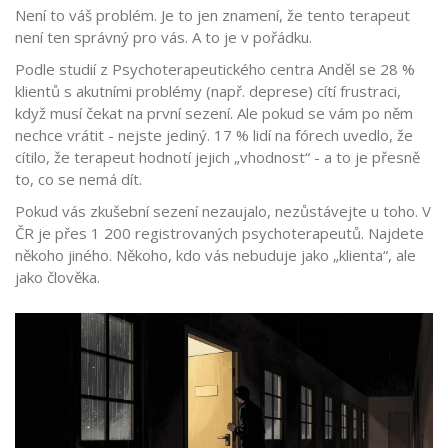
Není to váš problém. Je to jen znamení, že tento terapeut
není ten správný pro vás. A to je v pořádku.
Podle studií z Psychoterapeutického centra Anděl se 28 %
klientů s akutními problémy (např. deprese) cítí frustraci,
když musí čekat na první sezení. Ale pokud se vám po něm
nechce vrátit - nejste jediný. 17 % lidí na fórech uvedlo, že
cítilo, že terapeut hodnotí jejich „vhodnost“ - a to je přesně
to, co se nemá dít.
Pokud vás zkušební sezení nezaujalo, nezůstávejte u toho. V
ČR je přes 1 200 registrovaných psychoterapeutů. Najdete
někoho jiného. Někoho, kdo vás nebuduje jako „klienta“, ale
jako člověka.