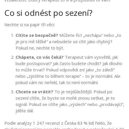
Co si odnést po sezení?
Nechte si na papír tři věci:
Cítíte se bezpečně?
Můžete říct „nechápu“ nebo „to
je pro mě těžké“ a nebudete se cítit jako chybný?
Pokud ne, nechte to být.
Chápete, co vás čeká?
Terapeut vám vysvětlil, jak
bude postupovat? Jak často budete chodit? Jak dlouho
to může trvat? Pokud odpovědi zní jako „to záleží“
nebo „zjistíme to během terapie“ - to je normální. Ale
pokud vám nic neřekl, tak to není normální.
Chcete se vrátit?
To je nejdůležitější. Pokud po
sezení cítíte, že byste se mohli znovu setkat, je to
signál. Pokud se cítíte jako „výslech“ nebo „prodávající“,
jděte dál.
Podle analýzy 1 247 recenzí z Česka 83 % lidí řeklo, že