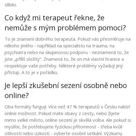
slíbilo.
Co když mi terapeut řekne, že
nemůže s mým problémem pomoci?
To je znamení dobrého terapeuta. Pokud vás přesměruje na
někoho jiného - například na specialistu na trauma, na
psychiatra nebo na skupinovou podporu - neznamená to, že
jste „příliš složitý“. Znamená to, že on má vlastní hranice a
respektuje vaše potřeby. Některé problémy vyžadují jiný
přístup. A to je v pořádku.
Je lepší zkušební sezení osobně nebo
online?
Oba formáty fungují. Více než 47 % terapeutů v Česku nabízí
online možnost. Pokud máte obavy z cesty, nebo žijete
mimo velké město, online sezení je skvělá volba. Ale pokud si
myslíte, že potřebujete fyzickou přítomnost - třeba kvůli
citlivosti nebo úzkosti - vyberte osobní setkání. Výzkumy