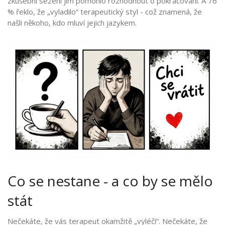
zkušební sezení jim pomohlo rozhodnout o pokračování. A 76
% řeklo, že „vyladilo“ terapeutický styl - což znamená, že
našli někoho, kdo mluví jejich jazykem.
Co se nestane - a co by se mělo
stát
Nečekáte, že vás terapeut okamžitě „vyléčí“. Nečekáte, že