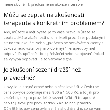
méně skloněni k předčasnému ukončení terapie.
Můžu se zeptat na zkušenosti
terapeuta s konkrétním problémem?
Ano, můžete a měli byste. Je to vaše právo. Můžete se
zeptat: „Máte zkušenosti s lidmi, kteří procházeli podobnými
situacemi jako já?“ Nebo: „Jak často se setkáváte s klienty s
úzkostí nebo vztahovými problémy?“ Terapeut by měl
odpovědět upřímně - bez přehánění nebo zatajování. Pokud
se vyhýbá odpovědi, je to varovný signál.
Je zkušební sezení dražší než
pravidelné?
Obvykle je stejně drahé nebo o něco levnější. V Česku se
cena obvykle pohybuje mezi 800 a 1 500 Kč, a to jak pro
zkušební, tak pro pravidelné sezení. Někteří terapeuté
nabízejí slevu pro první setkání - ale to není pravidlo.
Důležité je, aby cena byla jasná a shodná s tím, co se vám