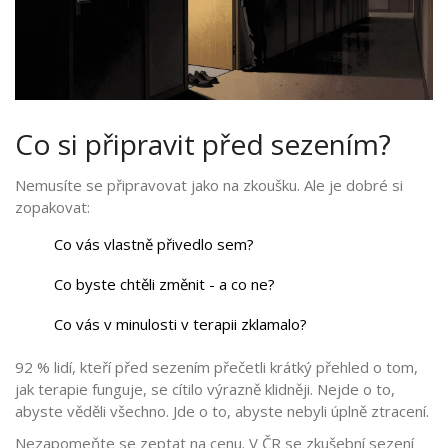
Co si připravit před sezením?
Nemusíte se připravovat jako na zkoušku. Ale je dobré si
zopakovat:
Co vás vlastně přivedlo sem?
Co byste chtěli změnit - a co ne?
Co vás v minulosti v terapii zklamalo?
92 % lidí, kteří před sezením přečetli krátký přehled o tom,
jak terapie funguje, se cítilo výrazně klidněji. Nejde o to,
abyste věděli všechno. Jde o to, abyste nebyli úplně ztracení.
Nezapomeňte se zeptat na cenu. V ČR se zkušební sezení