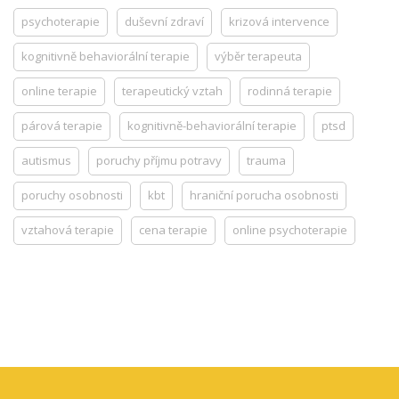
psychoterapie
duševní zdraví
krizová intervence
kognitivně behaviorální terapie
výběr terapeuta
online terapie
terapeutický vztah
rodinná terapie
párová terapie
kognitivně-behaviorální terapie
ptsd
autismus
poruchy příjmu potravy
trauma
poruchy osobnosti
kbt
hraniční porucha osobnosti
vztahová terapie
cena terapie
online psychoterapie