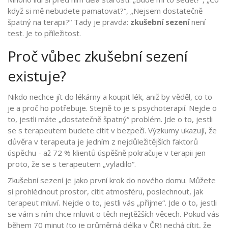
když si mě nebudete pamatovat?“, „Nejsem dostatečně
špatný na terapii?“ Tady je pravda:
zkušební sezení
není
test. Je to příležitost.
Proč vůbec zkušební sezení
existuje?
Nikdo nechce jít do lékárny a koupit lék, aniž by věděl, co to
je a proč ho potřebuje. Stejně to je s psychoterapií. Nejde o
to, jestli máte „dostatečně špatný“ problém. Jde o to, jestli
se s terapeutem budete cítit v bezpečí. Výzkumy ukazují, že
důvěra v terapeuta je jedním z nejdůležitějších faktorů
úspěchu - až 72 % klientů úspěšně pokračuje v terapii jen
proto, že se s terapeutem „vyladilo“.
Zkušební sezení je jako první krok do nového domu. Můžete
si prohlédnout prostor, cítit atmosféru, poslechnout, jak
terapeut mluví. Nejde o to, jestli vás „přijme“. Jde o to, jestli
se vám s ním chce mluvit o těch nejtěžších věcech. Pokud vás
během 70 minut (to je průměrná délka v ČR) nechá cítit, že