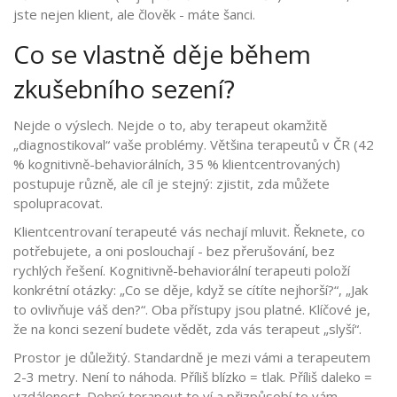
jste nejen klient, ale člověk - máte šanci.
Co se vlastně děje během
zkušebního sezení?
Nejde o výslech. Nejde o to, aby terapeut okamžitě
„diagnostikoval“ vaše problémy. Většina terapeutů v ČR (42
% kognitivně-behaviorálních, 35 % klientcentrovaných)
postupuje různě, ale cíl je stejný: zjistit, zda můžete
spolupracovat.
Klientcentrovaní terapeuté vás nechají mluvit. Řeknete, co
potřebujete, a oni poslouchají - bez přerušování, bez
rychlých řešení. Kognitivně-behaviorální terapeuti položí
konkrétní otázky: „Co se děje, když se cítíte nejhorší?“, „Jak
to ovlivňuje váš den?“. Oba přístupy jsou platné. Klíčové je,
že na konci sezení budete vědět, zda vás terapeut „slyší“.
Prostor je důležitý. Standardně je mezi vámi a terapeutem
2-3 metry. Není to náhoda. Příliš blízko = tlak. Příliš daleko =
vzdálenost. Dobrý terapeut to ví a přizpůsobí to vám.