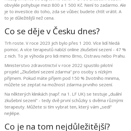
obvykle pohybuje mezi 800 a 1 500 Kč. Není to zadarmo. Ale
je to investice do toho, zda se vůbec budete chtít vrátit. A
to je důležitější než cena.
Co se děje v Česku dnes?
Trh roste. V roce 2023 jich bylo přes 1 200. Více lidí hledá
pomoc. A více terapeutů nabízí online zkušební sezení - 47 %
z nich. To je výhoda pro lidi mimo Brno, Ostravu nebo Prahu.
Ministerstvo zdravotnictví v roce 2022 spustilo pilotní
projekt „Zkušební sezení zdarma“ pro osoby s nízkým
příjmem. Pokud máte příjem pod 150 % životního minima,
můžete se zeptat na možnost zdarma prvního sezení.
Na některých klinikách (např. na 1. LF UK) se testuje „duální
zkušební sezení“ - tedy dvě první schůzky s dvěma různými
terapeuty. Můžete si tím vybrat ten, který vám „sedí“
nejlépe.
Co je na tom nejdůležitější?