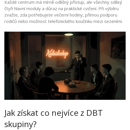
Každé centrum má mírně odlišný přístup, ale všechny sdílejí
čtyři hlavní moduly a důraz na praktické cvičení. Při výběru
zvažte, zda potřebujete večerní hodiny, přímou podporu
rodičů nebo možnost telefonického koučinku mezi sezeními.
Jak získat co nejvíce z DBT
skupiny?