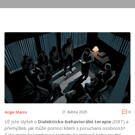
Angie Marini
21 dubna 2025
0
Už jste slyšeli o
Dialekticko‑behaviorální terapie
(
DBT
)
a
přemýšleli, jak může pomoci lidem s poruchami osobnosti?
Tato metoda kombinuje techniky kognitivně‑behaviorální