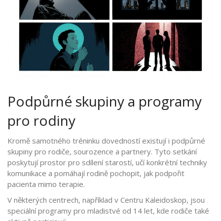
Podpůrné skupiny a programy
pro rodiny
Kromě samotného tréninku dovedností existují i
podpůrné
skupiny
pro rodiče, sourozence a partnery. Tyto setkání
poskytují prostor pro sdílení starostí, učí konkrétní techniky
komunikace a pomáhají rodině pochopit, jak podpořit
pacienta mimo terapie.
V některých centrech, například v
Centru Kaleidoskop
, jsou
speciální programy pro mladistvé od 14 let, kde rodiče také