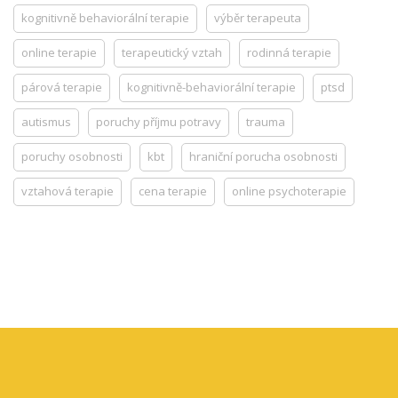
kognitivně behaviorální terapie
výběr terapeuta
online terapie
terapeutický vztah
rodinná terapie
párová terapie
kognitivně-behaviorální terapie
ptsd
autismus
poruchy příjmu potravy
trauma
poruchy osobnosti
kbt
hraniční porucha osobnosti
vztahová terapie
cena terapie
online psychoterapie