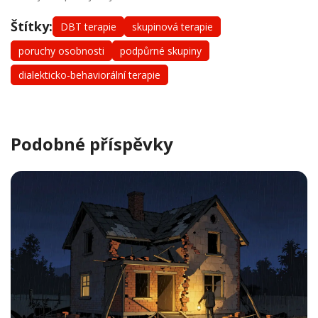
Štítky:
DBT terapie
skupinová terapie
poruchy osobnosti
podpůrné skupiny
dialekticko-behaviorální terapie
Podobné příspěvky