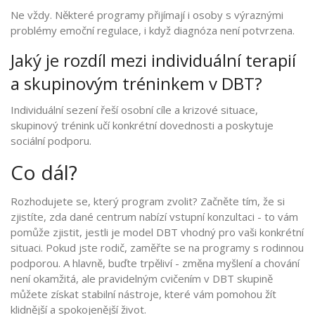
Ne vždy. Některé programy přijímají i osoby s výraznými
problémy emoční regulace, i když diagnóza není potvrzena.
Jaký je rozdíl mezi individuální terapií
a skupinovým tréninkem v DBT?
Individuální sezení řeší osobní cíle a krizové situace,
skupinový trénink učí konkrétní dovednosti a poskytuje
sociální podporu.
Co dál?
Rozhodujete se, který program zvolit? Začněte tím, že si
zjistíte, zda dané centrum nabízí vstupní konzultaci - to vám
pomůže zjistit, jestli je model DBT vhodný pro vaši konkrétní
situaci. Pokud jste rodič, zaměřte se na programy s rodinnou
podporou. A hlavně, buďte trpěliví - změna myšlení a chování
není okamžitá, ale pravidelným cvičením v DBT skupině
můžete získat stabilní nástroje, které vám pomohou žít
klidnější a spokojenější život.