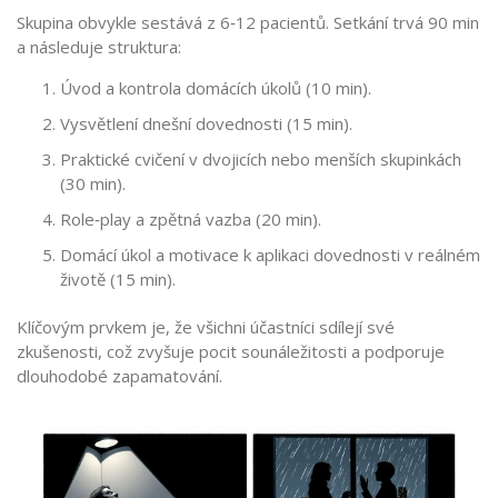
Skupina obvykle sestává z 6‑12 pacientů. Setkání trvá 90 min
a následuje struktura:
Úvod a kontrola domácích úkolů (10 min).
Vysvětlení dnešní dovednosti (15 min).
Praktické cvičení v dvojicích nebo menších skupinkách
(30 min).
Role‑play a zpětná vazba (20 min).
Domácí úkol a motivace k aplikaci dovednosti v reálném
životě (15 min).
Klíčovým prvkem je, že všichni účastníci sdílejí své
zkušenosti, což zvyšuje pocit sounáležitosti a podporuje
dlouhodobé zapamatování.