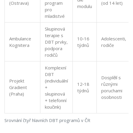
(Ostrava)
program
(od 14 let)
modulu
pro
mladistvé
Skupinová
terapie s
Ambulance
10‑16
Adolescenti,
DBT prvky,
Kognitera
týdnů
rodiče
podpora
rodičů
Komplexní
DBT
Dosplělí s
Projekt
(individuální
12‑18
různými
Gradient
+
týdnů
poruchami
(Praha)
skupinová
osobnosti
+ telefonní
koučink)
Srovnání čtyř hlavních DBT programů v ČR