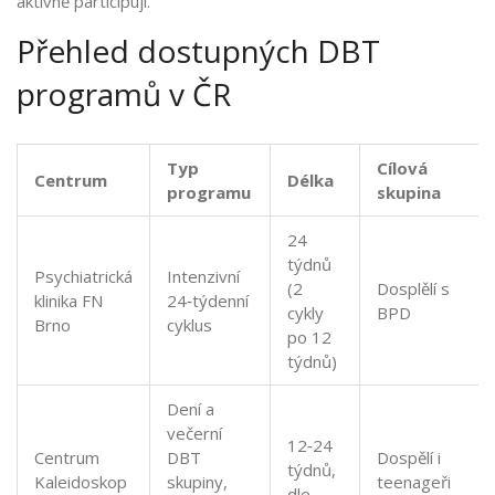
aktivně participují.
Přehled dostupných DBT
programů v ČR
Typ
Cílová
Centrum
Délka
programu
skupina
24
týdnů
Psychiatrická
Intenzivní
(2
Dosplělí s
klinika FN
24‑týdenní
cykly
BPD
Brno
cyklus
po 12
týdnů)
Dení a
večerní
12‑24
Centrum
DBT
Dospělí i
týdnů,
Kaleidoskop
skupiny,
teenageři
dle