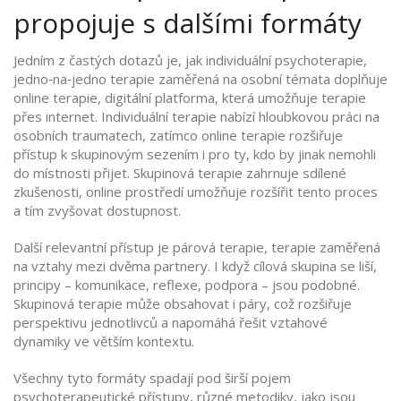
propojuje s dalšími formáty
Jedním z častých dotazů je, jak
individuální psychoterapie
,
jedno‑na‑jedno terapie zaměřená na osobní témata
doplňuje
online terapie
,
digitální platforma, která umožňuje terapie
přes internet
. Individuální terapie nabízí hloubkovou práci na
osobních traumatech, zatímco online terapie rozšiřuje
přístup k skupinovým sezením i pro ty, kdo by jinak nemohli
do místnosti přijet. Skupinová terapie zahrnuje sdílené
zkušenosti, online prostředí umožňuje rozšířit tento proces
a tím zvyšovat dostupnost.
Další relevantní přístup je
párová terapie
,
terapie zaměřená
na vztahy mezi dvěma partnery
. I když cílová skupina se liší,
principy – komunikace, reflexe, podpora – jsou podobné.
Skupinová terapie může obsahovat i páry, což rozšiřuje
perspektivu jednotlivců a napomáhá řešit vztahové
dynamiky ve větším kontextu.
Všechny tyto formáty spadají pod širší pojem
psychoterapeutické přístupy
,
různé metodiky, jako jsou