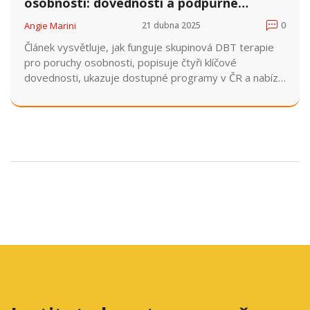
osobnosti: dovednosti a podpůrné
skupiny
Angie Marini
21 dubna 2025
0
Článek vysvětluje, jak funguje skupinová DBT terapie
pro poruchy osobnosti, popisuje čtyři klíčové
dovednosti, ukazuje dostupné programy v ČR a nabízí
praktické tipy pro úspěšné zapojení.