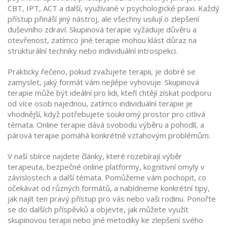
CBT, IPT, ACT a další, využívané v psychologické praxi
. Každý
přístup přináší jiný nástroj, ale všechny usilují o zlepšení
duševního zdraví. Skupinová terapie vyžaduje důvěru a
otevřenost, zatímco jiné terapie mohou klást důraz na
strukturální techniky nebo individuální introspekci.
Prakticky řečeno, pokud zvažujete terapii, je dobré se
zamyslet, jaký formát vám nejlépe vyhovuje. Skupinová
terapie může být ideální pro lidi, kteří chtějí získat podporu
od více osob najednou, zatímco individuální terapie je
vhodnější, když potřebujete soukromý prostor pro citlivá
témata. Online terapie dává svobodu výběru a pohodlí, a
párová terapie pomáhá konkrétně vztahovým problémům.
V naší sbírce najdete články, které rozebírají výběr
terapeuta, bezpečné online platformy, kognitivní omyly v
závislostech a další témata. Pomůžeme vám pochopit, co
očekávat od různých formátů, a nabídneme konkrétní tipy,
jak najít ten pravý přístup pro vás nebo vaši rodinu. Ponořte
se do dalších příspěvků a objevte, jak můžete využít
skupinovou terapii nebo jiné metodiky ke zlepšení svého