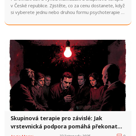
v České republice. Zjistěte, co za cenu dostanete, když
si vyberete jednu nebo druhou formu psychoterapie a
jak vybrat tu správnou pro vás.
Skupinová terapie pro závislé: Jak
vrstevnická podpora pomáhá překonat
závislost