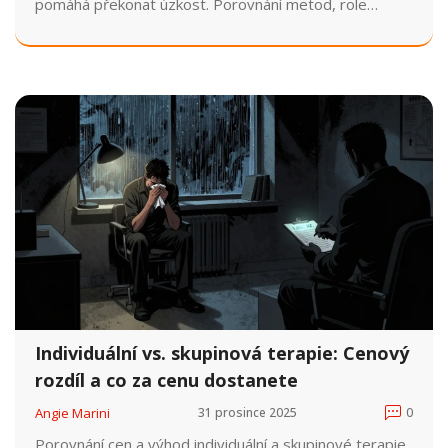
pomáhá překonat úzkost. Porovnání metod, role
skupinové terapie a využití virtuální reality.
Individuální vs. skupinová terapie: Cenový
rozdíl a co za cenu dostanete
Angie Marini
31 prosince 2025
0
Porovnání cen a výhod individuální a skupinové terapie