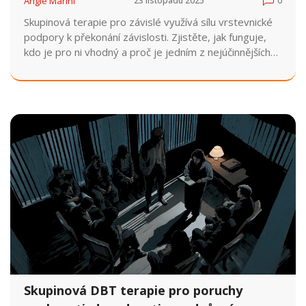
Angie Marini
23 listopadu 2025
0
Skupinová terapie pro závislé využívá sílu vrstevnické
podpory k překonání závislosti. Zjistěte, jak funguje,
kdo je pro ni vhodný a proč je jedním z nejúčinnějších
nástrojů léčby v ČR.
Skupinová DBT terapie pro poruchy