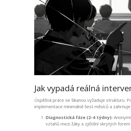
Jak vypadá reálná interv
Úspěšná práce se šikanou vyžaduje strukturu. Po
implementace minimálně šest měsíců a zahrnuje t
Diagnostická fáze (2-4 týdny):
Anonymní 
vztahů mezi žáky a zjištění skrytých forem 