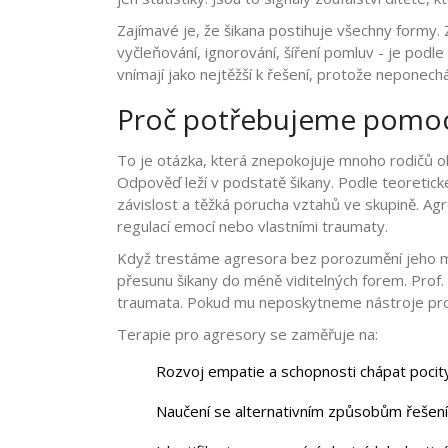
Zajímavé je, že šikana postihuje všechny formy. Za
vyčleňování, ignorování, šíření pomluv - je podle
vnímají jako nejtěžší k řešení, protože neponechá
Proč potřebujeme pomoci
To je otázka, která znepokojuje mnoho rodičů obě
Odpověď leží v podstatě šikany. Podle teoretic
závislost a těžká porucha vztahů ve skupině. Agr
regulací emocí nebo vlastními traumaty.
Když trestáme agresora bez porozumění jeho mo
přesunu šikany do méně viditelných forem. Prof.
traumata. Pokud mu neposkytneme nástroje pro 
Terapie pro agresory se zaměřuje na:
Rozvoj empatie a schopnosti chápat pocit
Naučení se alternativním způsobům řešení 