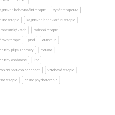
ognitivně behaviorální terapie
výběr terapeuta
nline terapie
kognitivně-behaviorální terapie
erapeutický vztah
rodinná terapie
árová terapie
ptsd
autismus
oruchy příjmu potravy
trauma
oruchy osobnosti
kbt
raniční porucha osobnosti
vztahová terapie
ena terapie
online psychoterapie