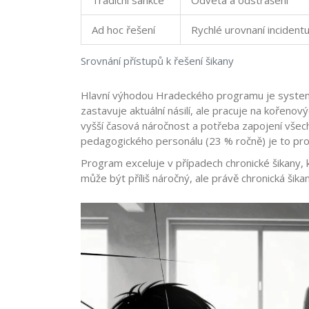
Tradiční sankce
Odveta a odstrašení
Ad hoc řešení
Rychlé urovnaní incident
Srovnání přístupů k řešení šikany
Hlavní výhodou Hradeckého programu je system
zastavuje aktuální násilí, ale pracuje na kořeno
vyšší časová náročnost a potřeba zapojení všech 
pedagogického personálu (23 % ročně) je to pro
Program exceluje v případech chronické šikany, 
může být příliš náročný, ale právě chronická šika