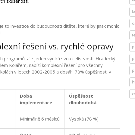
ých zkušeností.
k
o
e to investice do budoucnosti dítěte, které by jinak mohlo
i.
t
xní řešení vs. rychlé opravy
p
ch programů, ale jeden vyniká svou celistvostí. Hradecký
p
alem Kolářem, nabízí komplexní řešení pro všechny
p
 školách v letech 2002-2005 a dosáhl 78% úspěšnosti v
h
c
Doba
Úspěšnost
implementace
dlouhodobá
Minimálně 6 měsíců
Vysoká (78 %)