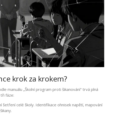
ence krok za krokem?
dle manuálu „Školní program proti šikanování“ trvá plná
ři fáze:
šetření celé školy. Identifikace ohnisek napětí, mapování
šikany.