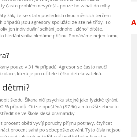
esty často problém nevyřeší - pouze ho zahalí do mlhy.
átý žák, že se stal v posledních dvou měsících terčem
A
h případů jsou agresory spolužáci ze stejné třídy. To
iv jen individuální selhání jednoho „zlého“ dítěte.
to hledání viníka hledáme příčinu. Pomáháme nejen tomu,
ra?
kany pouze v 31 % případů. Agresor se často naučí
 izolace, která je pro učitele těžko detekovatelná.
s dětmi?
it škodu. Šikana ničí psychiku stejně jako fyzické týrání.
2 % případů. Cítí se opuštěná (87 %) a má nižší sebeúctu
ustředit se ve škole klesá dramaticky.
 procent obětí vyvíjí poruchy příjmu potravy, čtyřicet
áct procent sahá po sebepoškozování. Tyto čísla nejsou
eré neví, jak jinak vyjádřit svůj vnitřní bolestivý stav.