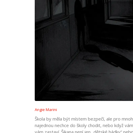
Angie Marini
Škola by měla být místem bezpečí, ale pro mnoho
najednou nechce do školy chodit, nebo když vám 
vám zastaví. Šikana není jen „dětské hádky“ nebo