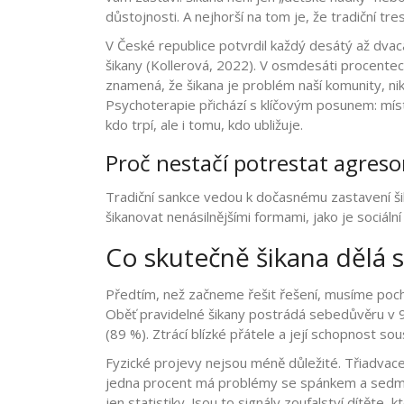
důstojnosti. A nejhorší na tom je, že tradiční tr
V České republice potvrdil každý desátý až dvac
šikany (Kollerová, 2022). V osmdesáti procentec
znamená, že šikana je problém naší komunity, nikol
Psychoterapie přichází s klíčovým posunem: mís
kdo trpí, ale i tomu, kdo ubližuje.
Proč nestačí potrestat agreso
Tradiční sankce vedou k dočasnému zastavení ši
šikanovat nenásilnějšími formami, jako je sociální
Co skutečně šikana dělá 
Předtím, než začneme řešit řešení, musíme pochop
Oběť pravidelné šikany postrádá sebedůvěru v 9
(89 %). Ztrácí blízké přátele a její schopnost so
Fyzické projevy nejsou méně důležité. Třiadvacet
jedna procent má problémy se spánkem a sedmn
jen statistiky. Jsou to signály zoufalství dítěte, kt