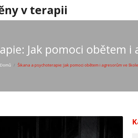
ěny v terapii
apie: Jak pomoci obětem i
Domů
Šikana a psychoterapie: Jak pomoci obětem i agresorům ve škol
K