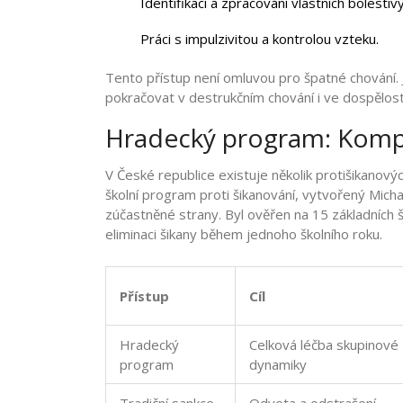
Identifikaci a zpracování vlastních bolestiv
Práci s impulzivitou a kontrolou vzteku.
Tento přístup není omluvou pro špatné chování. J
pokračovat v destrukčním chování i ve dospělost
Hradecký program: Komple
V České republice existuje několik protišikanový
školní program proti šikanování, vytvořený Mich
zúčastněné strany. Byl ověřen na 15 základních
eliminaci šikany během jednoho školního roku.
Přístup
Cíl
Hradecký
Celková léčba skupinové
program
dynamiky