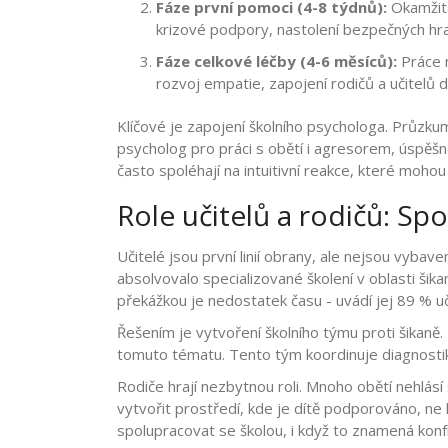
Fáze první pomoci (4-8 týdnů):
Okamžitá
krizové podpory, nastolení bezpečných hra
Fáze celkové léčby (4-6 měsíců):
Práce 
rozvoj empatie, zapojení rodičů a učitelů 
Klíčové je zapojení školního psychologa. Průzku
psycholog pro práci s obětí i agresorem, úspěš
často spoléhají na intuitivní reakce, které mohou 
Role učitelů a rodičů: Spo
Učitelé jsou první linií obrany, ale nejsou vybav
absolvovalo specializované školení v oblasti šika
překážkou je nedostatek času - uvádí jej 89 % uč
Řešením je vytvoření školního týmu proti šikaně.
tomuto tématu. Tento tým koordinuje diagnostiku
Rodiče hrají nezbytnou roli. Mnoho obětí nehlásí
vytvořit prostředí, kde je dítě podporováno, ne 
spolupracovat se školou, i když to znamená konfro