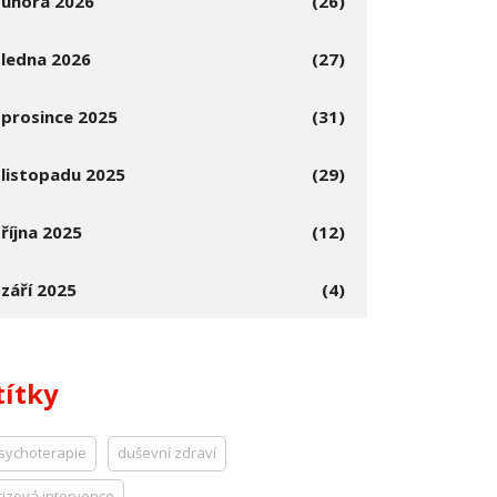
února 2026
(26)
ledna 2026
(27)
prosince 2025
(31)
listopadu 2025
(29)
října 2025
(12)
září 2025
(4)
títky
sychoterapie
duševní zdraví
rizová intervence