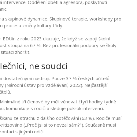
 intervence. Oddělení oběti a agresora, poskytnutí
nic.
na skupinové dynamice. Skupinové terapie, workshopy pro
do procesu změny kultury třídy.
m EDUin z roku 2023 ukazuje, že když se zapojí školní
nost stoupá na 67 %. Bez profesionální podpory se školy
situaci zhoršit.
lečníci, ne soudci
eni dostatečnými nástroji. Pouze 37 % českých učitelů
ny (Národní ústav pro vzdělávání, 2022). Nejčastější
itelů.
 Minimálně tři členové by měli věnovat čtyři hodiny týdně
, komunikuje s rodiči a sleduje pokrok intervencí.
 šikanu ze strachu z dalšího obtěžování (63 %). Rodiče musí
kritizováno („Proč jsi si to nevzal sám?"). Současně musí
ntaci s jinými rodiči.