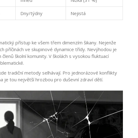
Ihned
Nízká (31 %)
u
Dny/týdny
Nejistá
atický přístup ke všem třem dimenzím šikany. Nejenže
vých příčinách ve skupinové dynamice třídy. Nevýhodou je
členů školní komunity. V školách s vysokou fluktuací
blematické.
kde tradiční metody selhávají. Pro jednorázové konflikty
na je tou největší hrozbou pro duševní zdraví dětí.