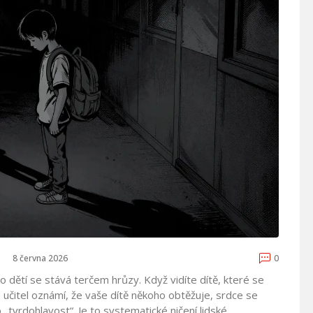
8 června 2026
0
 dětí se stává terčem hrůzy. Když vidíte dítě, které se
učitel oznámí, že vaše dítě někoho obtěžuje, srdce se
 „tvrdohlavost“. Je to systematické ničení lidské