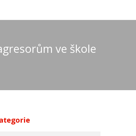
 agresorům ve škole
e
ategorie