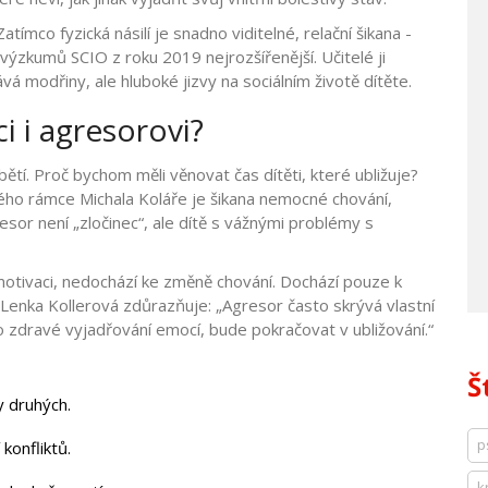
tímco fyzická násilí je snadno viditelné, relační šikana -
 výzkumů SCIO z roku 2019 nejrozšířenější. Učitelé ji
vá modřiny, ale hluboké jizvy na sociálním životě dítěte.
 i agresorovi?
tí. Proč bychom měli věnovat čas dítěti, které ubližuje?
kého rámce Michala Koláře je šikana nemocné chování,
esor není „zločinec“, ale dítě s vážnými problémy s
tivaci, nedochází ke změně chování. Dochází pouze k
 Lenka Kollerová zdůrazňuje: „Agresor často skrývá vlastní
zdravé vyjadřování emocí, bude pokračovat v ubližování.“
Š
y druhých.
p
konfliktů.
k