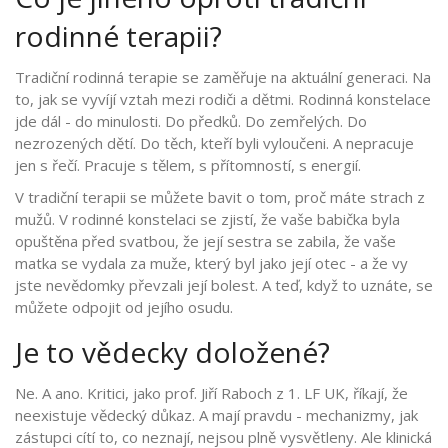
rodinné terapii?
Tradiční rodinná terapie se zaměřuje na aktuální generaci. Na
to, jak se vyvíjí vztah mezi rodiči a dětmi. Rodinná konstelace
jde dál - do minulosti. Do předků. Do zemřelých. Do
nezrozených dětí. Do těch, kteří byli vyloučeni. A nepracuje
jen s řečí. Pracuje s tělem, s přítomností, s energií.
V tradiční terapii se můžete bavit o tom, proč máte strach z
mužů. V rodinné konstelaci se zjistí, že vaše babička byla
opuštěna před svatbou, že její sestra se zabila, že vaše
matka se vydala za muže, který byl jako její otec - a že vy
jste nevědomky převzali její bolest. A teď, když to uznáte, se
můžete odpojit od jejího osudu.
Je to vědecky doložené?
Ne. A ano. Kritici, jako prof. Jiří Raboch z 1. LF UK, říkají, že
neexistuje vědecký důkaz. A mají pravdu - mechanizmy, jak
zástupci cítí to, co neznají, nejsou plně vysvětleny. Ale klinická