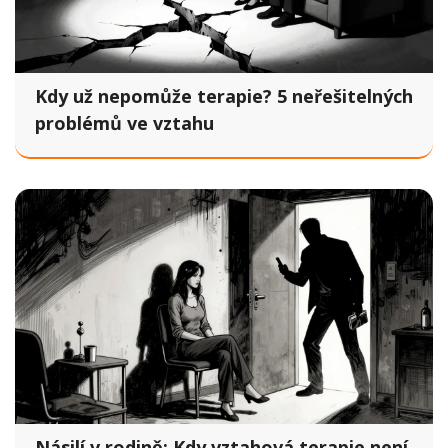
Kdy už nepomůže terapie? 5 neřešitelných
problémů ve vztahu
Násilí v rodině: Kdy vztahová terapie není