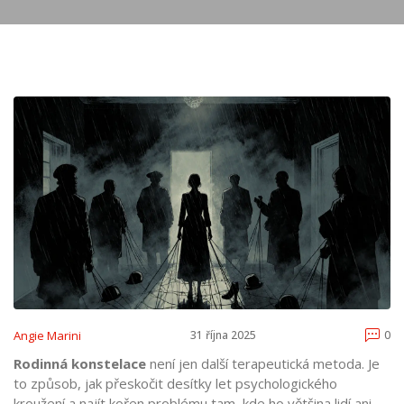
Angie Marini
31 října 2025
0
Rodinná konstelace
není jen další terapeutická metoda. Je
to způsob, jak přeskočit desítky let psychologického
kroužení a najít kořen problému tam, kde ho většina lidí ani