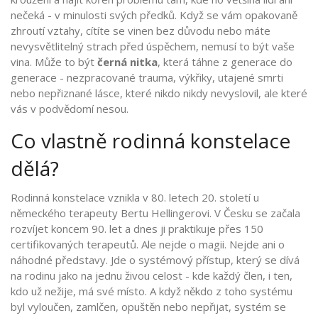
nečeká - v minulosti svých předků. Když se vám opakovaně
zhroutí vztahy, cítíte se vinen bez důvodu nebo máte
nevysvětlitelný strach před úspěchem, nemusí to být vaše
vina. Může to být
černá nitka
, která táhne z generace do
generace - nezpracované trauma, výkřiky, utajené smrti
nebo nepřiznané lásce, které nikdo nikdy nevyslovil, ale které
vás v podvědomí nesou.
Co vlastně rodinná konstelace
dělá?
Rodinná konstelace vznikla v 80. letech 20. století u
německého terapeuty Bertu Hellingerovi. V Česku se začala
rozvíjet koncem 90. let a dnes ji praktikuje přes 150
certifikovaných terapeutů. Ale nejde o magii. Nejde ani o
náhodné představy. Jde o systémový přístup, který se dívá
na rodinu jako na jednu živou celost - kde každý člen, i ten,
kdo už nežije, má své místo. A když někdo z toho systému
byl vyloučen, zamlčen, opuštěn nebo nepřijat, systém se