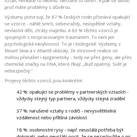
vztah, neříkáte to nikomu. Necháte to uvnitř. A pak se divíte,
proč máte problémy s důvěrou.
Výzkumy potvrzují, že 87 % českých rodin přiznává opakující
se vzorce - náhlé smrti, sebevraždy, neúspěšné vztahy,
nevlastní děti, ztráty majetku. A 63 % těchto vzorců je
spojených s nezpracovaným traumatem. To není jen
psychologická návykovost. To je i biologické. Výzkumy z
Mount Sinai a v Atlantě ukázaly, že stresové reakce se
mohou přenášet i epigeneticky - tedy ne přes geny, ale přes
chemické značky na DNA, které říkají: „Buď opatrný. Svět je
nebezpečný.“
Projevy těchto vzorců jsou konkrétní:
42 %: opakující se problémy v partnerských vztazích -
vždycky stejný typ partnera, vždycky stejná zradění
37 %: narušené vztahy s rodiči - nevysvětlitelná
vzdálenost nebo přílišná závislost
18 %: osobnostní rysy - např. neustálá potřeba být
dokonalý, nebo neustálý pocit, že se nezasloužíte o nic