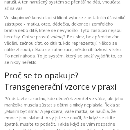
naruší. A ten narušený systém se přenáší na děti, vnoučata,
až na vás.
Ve skupinové konstelaci si klient vybere z ostatních účastníků
zástupce - matku, otce, dědečka, dokonce i zemřelého
bratra nebo dítě, které se nevynořilo. Tyto zástupci nejsou
herečky. Oni se prostě
vnímají
. Bez slov, bez předchozího
vědění, začnou cítit, co cítili ti, kdo reprezentují. Někdo se
náhle zhroutí, někdo se zatne ruce, někdo cítí úzkost v krku.
To není náhoda. To je systém, který se snaží vyjádřit to, co
se nikdy neřeklo.
Proč se to opakuje?
Transgenerační vzorce v praxi
Představte si rodinu, kde dědeček zemřel ve válce, ale jeho
manželka musela zůstat s dětmi a nikdy neplakala. Řekla si:
„Musím být silná.“ A její dcera, vaše matka, se naučila, že
emoce jsou slabost. A vy jste se naučil, že když se cítíte
špatně, musíte to potlačit. Takže když se vám rozpadne