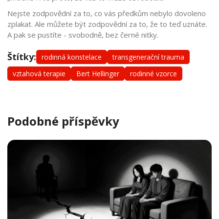
Nejste zodpovědní za to, co vás předkům nebylo dovoleno
zplakat. Ale můžete být zodpovědní za to, že to teď uznáte.
A pak se pustíte - svobodně, bez černé nitky.
Štítky:
rodinná konstelace
transgenerační trauma
vztahová terapie
Bert Hellinger
rodinné vzorce
Podobné příspěvky