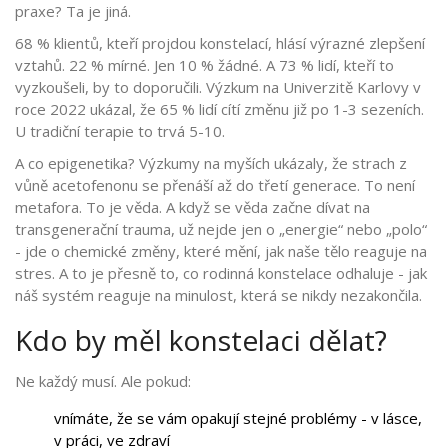
praxe? Ta je jiná.
68 % klientů, kteří projdou konstelací, hlásí výrazné zlepšení
vztahů. 22 % mírné. Jen 10 % žádné. A 73 % lidí, kteří to
vyzkoušeli, by to doporučili. Výzkum na Univerzitě Karlovy v
roce 2022 ukázal, že 65 % lidí cítí změnu již po 1-3 sezeních.
U tradiční terapie to trvá 5-10.
A co epigenetika? Výzkumy na myších ukázaly, že strach z
vůně acetofenonu se přenáší až do třetí generace. To není
metafora. To je věda. A když se věda začne dívat na
transgenerační trauma, už nejde jen o „energie“ nebo „polo“
- jde o chemické změny, které mění, jak naše tělo reaguje na
stres. A to je přesně to, co rodinná konstelace odhaluje - jak
náš systém reaguje na minulost, která se nikdy nezakončila.
Kdo by měl konstelaci dělat?
Ne každý musí. Ale pokud:
vnímáte, že se vám opakují stejné problémy - v lásce,
v práci, ve zdraví