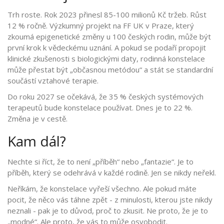
Trh roste. Rok 2023 přinesl 85-100 milionů Kč tržeb. Růst
12 % ročně. Výzkumný projekt na FF UK v Praze, který
zkoumá epigenetické změny u 100 českých rodin, může být
první krok k vědeckému uznání. A pokud se podaří propojit
klinické zkušenosti s biologickými daty, rodinná konstelace
může přestat být „občasnou metódou“ a stát se standardní
součástí vztahové terapie.
Do roku 2027 se očekává, že 35 % českých systémových
terapeutů bude konstelace používat. Dnes je to 22 %.
Změna je v cestě.
Kam dál?
Nechte si říct, že to není „příběh“ nebo „fantazie“. Je to
příběh, který se odehrává v každé rodině. Jen se nikdy neřekl.
Neříkám, že konstelace vyřeší všechno. Ale pokud máte
pocit, že něco vás táhne zpět - z minulosti, kterou jste nikdy
neznali - pak je to důvod, proč to zkusit. Ne proto, že je to
„modné“. Ale proto, že vás to může osvobodit.