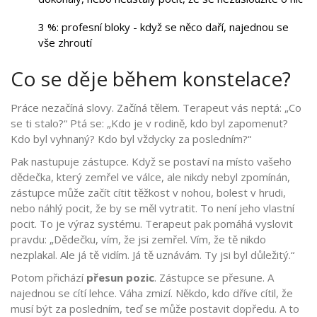
3 %: profesní bloky - když se něco daří, najednou se
vše zhroutí
Co se děje během konstelace?
Práce nezačíná slovy. Začíná tělem. Terapeut vás neptá: „Co
se ti stalo?“ Ptá se: „Kdo je v rodině, kdo byl zapomenut?
Kdo byl vyhnaný? Kdo byl vždycky za posledním?“
Pak nastupuje zástupce. Když se postaví na místo vašeho
dědečka, který zemřel ve válce, ale nikdy nebyl zpomínán,
zástupce může začít cítit těžkost v nohou, bolest v hrudi,
nebo náhlý pocit, že by se měl vytratit. To není jeho vlastní
pocit. To je výraz systému. Terapeut pak pomáhá vyslovit
pravdu: „Dědečku, vím, že jsi zemřel. Vím, že tě nikdo
nezplakal. Ale já tě vidím. Já tě uznávám. Ty jsi byl důležitý.“
Potom přichází
přesun pozic
. Zástupce se přesune. A
najednou se cítí lehce. Váha zmizí. Někdo, kdo dříve cítil, že
musí být za posledním, teď se může postavit dopředu. A to