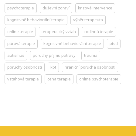
psychoterapie
duševní zdraví
krizová intervence
kognitivně behaviorální terapie
výběr terapeuta
online terapie
terapeutický vztah
rodinná terapie
párová terapie
kognitivně-behaviorální terapie
ptsd
autismus
poruchy příjmu potravy
trauma
poruchy osobnosti
kbt
hraniční porucha osobnosti
vztahová terapie
cena terapie
online psychoterapie