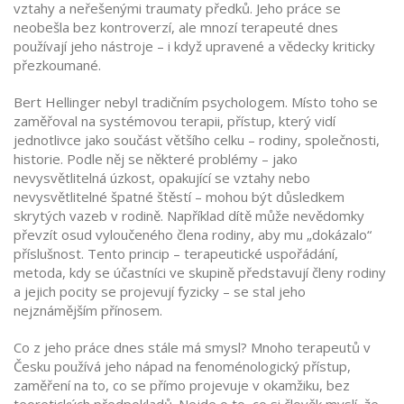
vztahy a neřešenými traumaty předků
.
Jeho práce se
neobešla bez kontroverzí, ale mnozí terapeuté dnes
používají jeho nástroje – i když upravené a vědecky kriticky
přezkoumané.
Bert Hellinger nebyl tradičním psychologem. Místo toho se
zaměřoval na
systémovou terapii
,
přístup, který vidí
jednotlivce jako součást většího celku – rodiny, společnosti,
historie
. Podle něj se některé problémy – jako
nevysvětlitelná úzkost, opakující se vztahy nebo
nevysvětlitelné špatné štěstí – mohou být důsledkem
skrytých vazeb v rodině. Například dítě může nevědomky
převzít osud vyloučeného člena rodiny, aby mu „dokázalo“
příslušnost. Tento princip –
terapeutické uspořádání
,
metoda, kdy se účastníci ve skupině představují členy rodiny
a jejich pocity se projevují fyzicky
– se stal jeho
nejznámějším přínosem.
Co z jeho práce dnes stále má smysl? Mnoho terapeutů v
Česku používá jeho nápad na
fenoménologický přístup
,
zaměření na to, co se přímo projevuje v okamžiku, bez