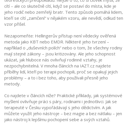
teoretických předpokladů
. Nejde o to, co si člověk myslí, že
cítí – ale co skutečně cítí, když se postaví do místa, kde je
jeho rodič nebo zemřelý bratr. Tento způsob pomáhá lidem,
kteří se cítí „zamčení“ v nějakém vzoru, ale nevědí, odkud ten
vzor přišel.
Nezapomeňte: Hellingerův přístup není vědecky ověřená
metoda jako KBT nebo EMDR. Některé jeho tvrzení –
například o „duševních polích“ nebo o tom, že všechny rodiny
mají stejné zákony – jsou kritizovány. Ale jeho schopnost
ukázat, jak hluboce nás ovlivňují rodinné vztahy, je
nezpochybnitelná. V mnoha článcích na IAZT.cz najdete
příběhy lidí, kteří po terapii pochopili, proč se opakují jejich
problémy – a to i bez toho, aby používali přesně jeho
metody.
Co najdete v článcích níže? Praktické příklady, jak systémové
myšlení ovlivňuje práci s páry, rodinami i jednotlivci. Jak se
terapeuté v Česku vypořádávají s jeho dědictvím. A jak
můžete využít jeho nástroje – bez magie a bez nátlaku – jen
jako nástroj k lepšímu pochopení sebe a svých vztahů.