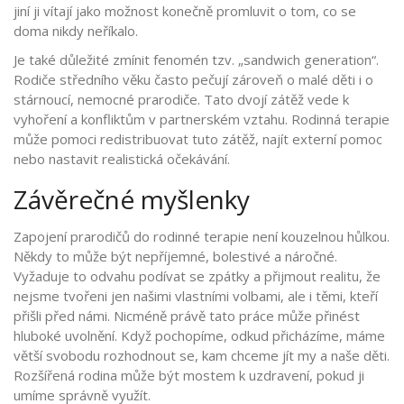
jiní ji vítají jako možnost konečně promluvit o tom, co se
doma nikdy neříkalo.
Je také důležité zmínit fenomén tzv. „sandwich generation“.
Rodiče středního věku často pečují zároveň o malé děti i o
stárnoucí, nemocné prarodiče. Tato dvojí zátěž vede k
vyhoření a konfliktům v partnerském vztahu. Rodinná terapie
může pomoci redistribuovat tuto zátěž, najít externí pomoc
nebo nastavit realistická očekávání.
Závěrečné myšlenky
Zapojení prarodičů do rodinné terapie není kouzelnou hůlkou.
Někdy to může být nepříjemné, bolestivé a náročné.
Vyžaduje to odvahu podívat se zpátky a přijmout realitu, že
nejsme tvořeni jen našimi vlastními volbami, ale i těmi, kteří
přišli před námi. Nicméně právě tato práce může přinést
hluboké uvolnění. Když pochopíme, odkud přicházíme, máme
větší svobodu rozhodnout se, kam chceme jít my a naše děti.
Rozšířená rodina může být mostem k uzdravení, pokud ji
umíme správně využít.