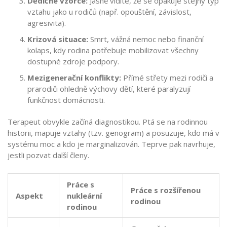
Dědičné vzorce:
Jasně vidíte, že se opakuje stejný typ
vztahu jako u rodičů (např. opouštění, závislost,
agresivita).
Krizová situace:
Smrt, vážná nemoc nebo finanční
kolaps, kdy rodina potřebuje mobilizovat všechny
dostupné zdroje podpory.
Mezigenerační konflikty:
Přímé střety mezi rodiči a
prarodiči ohledně výchovy dětí, které paralyzují
funkčnost domácnosti.
Terapeut obvykle začíná diagnostikou. Ptá se na rodinnou
historii, mapuje vztahy (tzv. genogram) a posuzuje, kdo má v
systému moc a kdo je marginalizován. Teprve pak navrhuje,
jestli pozvat další členy.
Práce s
Práce s rozšířenou
Aspekt
nukleární
rodinou
rodinou