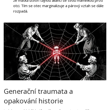
že matka utvoří tajnou alianci se svou maminkou proti
otci. Tím se otec marginalizuje a párový vztah se dále
rozpadá.
Generační traumata a
opakování historie