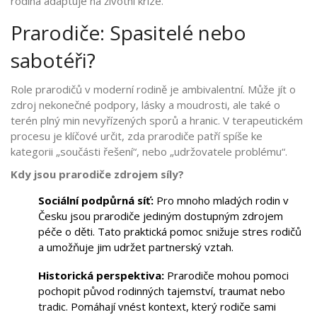
rodina adaptuje na životní krize.
Prarodiče: Spasitelé nebo
sabotéři?
Role prarodičů v moderní rodině je ambivalentní. Může jít o
zdroj nekonečné podpory, lásky a moudrosti, ale také o
terén plný min nevyřízených sporů a hranic. V terapeutickém
procesu je klíčové určit, zda prarodiče patří spíše ke
kategorii „součásti řešení“, nebo „udržovatele problému“.
Kdy jsou prarodiče zdrojem síly?
Sociální podpůrná síť:
Pro mnoho mladých rodin v
Česku jsou prarodiče jediným dostupným zdrojem
péče o děti. Tato praktická pomoc snižuje stres rodičů
a umožňuje jim udržet partnerský vztah.
Historická perspektiva:
Prarodiče mohou pomoci
pochopit původ rodinných tajemství, traumat nebo
tradic. Pomáhají vnést kontext, který rodiče sami