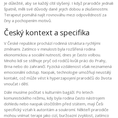
Je důležité, aby se každý cítil slyšený. I když prarodiče jednali
špatně, měli své důvody dané jejich dobou a zkušenostmi.
Terapeut pomáhá najít rovnováhu mezi odpovědností za
činy a pochopením motivů.
Český kontext a specifika
V České republice prochází rodinná struktura rychlými
změnami. Zatímco v minulosti byla rozšířená rodina
ekonomickou a sociální nutností, dnes je často volbou.
Mnoho lidí se stěhuje pryč od rodičů kvůli práci do Prahy,
Brna nebo do zahraničí. Fyzická vzdálenost však neznamená
emocionální odstup. Naopak, technologie umožňují neustálý
kontakt, což může vést k hyperzapojení prarodičů do života
vnoučat i dětí.
Dále musíme počítat s kulturním bagáží. Po letech
komunistického režimu, kdy byla rodina často nástrojem
dohledu nebo naopak útočištěm před státem, mají Češi
specifický vztah k autoritám a soukromí. Někteří prarodiče
mohou vnímat terapii jako cizí, buržoazní zvyklost, zatímco