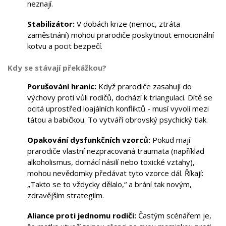
neznají.
Stabilizátor:
V dobách krize (nemoc, ztráta
zaměstnání) mohou prarodiče poskytnout emocionální
kotvu a pocit bezpečí.
Kdy se stávají překážkou?
Porušování hranic:
Když prarodiče zasahují do
výchovy proti vůli rodičů, dochází k triangulaci. Dítě se
ocitá uprostřed loajálních konfliktů - musí vyvolí mezi
tátou a babičkou. To vytváří obrovský psychický tlak.
Opakování dysfunkčních vzorců:
Pokud mají
prarodiče vlastní nezpracovaná traumata (například
alkoholismus, domácí násilí nebo toxické vztahy),
mohou nevědomky předávat tyto vzorce dál. Říkají:
„Takto se to vždycky dělalo,“ a brání tak novým,
zdravějším strategiím.
Aliance proti jednomu rodiči:
Častým scénářem je,