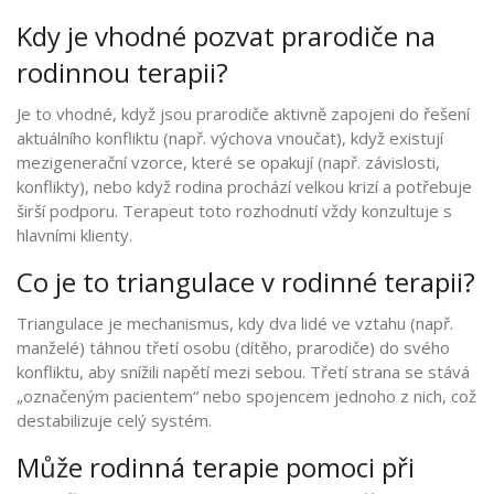
Kdy je vhodné pozvat prarodiče na
rodinnou terapii?
Je to vhodné, když jsou prarodiče aktivně zapojeni do řešení
aktuálního konfliktu (např. výchova vnoučat), když existují
mezigenerační vzorce, které se opakují (např. závislosti,
konflikty), nebo když rodina prochází velkou krizí a potřebuje
širší podporu. Terapeut toto rozhodnutí vždy konzultuje s
hlavními klienty.
Co je to triangulace v rodinné terapii?
Triangulace je mechanismus, kdy dva lidé ve vztahu (např.
manželé) táhnou třetí osobu (dítěho, prarodiče) do svého
konfliktu, aby snížili napětí mezi sebou. Třetí strana se stává
„označeným pacientem“ nebo spojencem jednoho z nich, což
destabilizuje celý systém.
Může rodinná terapie pomoci při