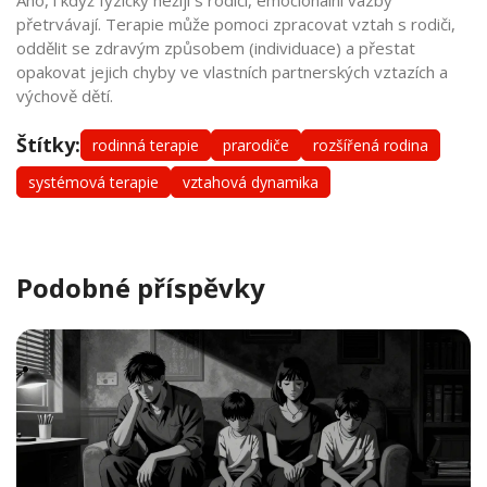
přetrvávají. Terapie může pomoci zpracovat vztah s rodiči,
oddělit se zdravým způsobem (individuace) a přestat
opakovat jejich chyby ve vlastních partnerských vztazích a
výchově dětí.
Štítky:
rodinná terapie
prarodiče
rozšířená rodina
systémová terapie
vztahová dynamika
Podobné příspěvky