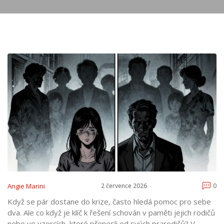
Angie Marini
2 července 2026
0
Když se pár dostane do krize, často hledá pomoc pro sebe
dva. Ale co když je klíč k řešení schován v paměti jejich rodičů
nebo ve vzorcích, které přenesli od svých prarodičů? V