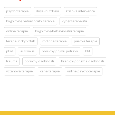
psychoterapie
duševní zdraví
krizová intervence
kognitivně behaviorální terapie
výběr terapeuta
online terapie
kognitivně-behaviorální terapie
terapeutický vztah
rodinná terapie
párová terapie
ptsd
autismus
poruchy příjmu potravy
kbt
trauma
poruchy osobnosti
hraniční porucha osobnosti
vztahová terapie
cena terapie
online psychoterapie