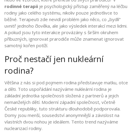
rodinné terapii
je
psychologický přístup zaměřený na léčbu
rodiny jako celého systému, nikoliv pouze jednotlivce
to
běžné. Terapeuti zde nevidí problém jako něco, co „bydlí“
uvnitř jednoho člověka, ale jako výsledek interakcí mezi lidmi.
A pokud jsou tyto interakce provázány s širším okruhem
příbuzných, ignorovat prarodiče může znamenat ignorovat
samotný kořen potíží.
Proč nestačí jen nukleární
rodina?
Většina z nás si pod pojmem rodina představuje matku, otce
a děti. Toto uspořádání nazýváme
nukleární rodina
je
základní jednotka společnosti složená z partnerů a jejich
nemanželých dětí
. Moderní západní společnost, včetně
České republiky, tuto strukturu dlouhodobě podporovala.
Domy jsou menší, sousedství anonymnější a závislost na
vlastních dvou nohou je ideálem. Tento trend nazýváme
nuclearizací rodiny.