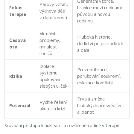
Generační vzorce,
Párový vztah,
Fokus
hranice mezi rodinami
výchova dětí
terapie
původu a novou
v domácnosti
rodinou
Aktuální
Hluboká historie,
Časová
problémy,
dědictví po prarodičích
osa
minulost
a dále
rodičů
Izolace
Prezentifikace,
systému,
Rizika
porušování soukromí,
opakování
eskalace konfliktů
slepých uliček
Trvalá změna
Rychlé řešení
Potenciál
hlubokých přesvědčení
akutních krizí
a identit
Srovnání přístupu k nukleární a rozšířené rodině v terapii