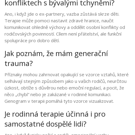
konfliktech s bývalými tchyněmi?
Ano, i když jde o ex-partnery, vazba zůstává skrze děti.
Terapie může pomoci nastavit zdravé hranice, naučit
komunikovat ohledně výchovy a oddělit osobní konflikty od
rodičovských povinností. Cílem není přátelství, ale funkční
spolupráce pro dobro dětí.
Jak poznám, že mám generační
trauma?
Příznaky mohou zahrnovat opakující se vzorce vztahů, které
selhávají stejným způsobem jako u vašich rodičů, neurčitou
úzkost, obtíže s důvěrou nebo emoční regulací, a pocit, že
něco „chybí“ nebo je zakázané v rodinné komunikaci.
Genogram v terapii pomáhá tyto vzorce vizualizovat.
Je rodinná terapie účinná i pro
samostatné dospělé lidi?
Ano, i když fyzicky nežijí s rodiči, emocionální vazby