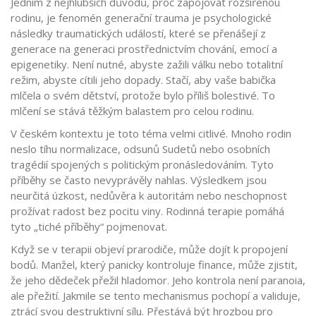
Jedním z nejhlubších důvodů, proč zapojovat rozšířenou
rodinu, je fenomén
generační trauma
je
psychologické
následky traumatických událostí, které se přenášejí z
generace na generaci prostřednictvím chování, emocí a
epigenetiky
. Není nutné, abyste zažili válku nebo totalitní
režim, abyste cítili jeho dopady. Stačí, aby vaše babička
mlčela o svém dětství, protože bylo příliš bolestivé. To
mlčení se stává těžkým balastem pro celou rodinu.
V českém kontextu je toto téma velmi citlivé. Mnoho rodin
neslo tíhu normalizace, odsunů Sudetů nebo osobních
tragédií spojených s politickým pronásledováním. Tyto
příběhy se často nevyprávěly nahlas. Výsledkem jsou
neurčitá úzkost, nedůvěra k autoritám nebo neschopnost
prožívat radost bez pocitu viny. Rodinná terapie pomáhá
tyto „tiché příběhy“ pojmenovat.
Když se v terapii objeví prarodiče, může dojít k propojení
bodů. Manžel, který panicky kontroluje finance, může zjistit,
že jeho dědeček přežil hladomor. Jeho kontrola není paranoia,
ale přežití. Jakmile se tento mechanismus pochopí a validuje,
ztrácí svou destruktivní sílu. Přestává být hrozbou pro