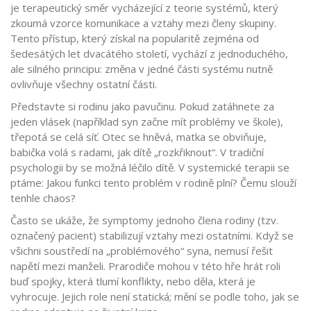
je
terapeutický směr vycházející z teorie systémů, který
zkoumá vzorce komunikace a vztahy mezi členy skupiny
.
Tento přístup, který získal na popularitě zejména od
šedesátých let dvacátého století, vychází z jednoduchého,
ale silného principu: změna v jedné části systému nutně
ovlivňuje všechny ostatní části.
Představte si rodinu jako pavučinu. Pokud zatáhnete za
jeden vlásek (například syn začne mít problémy ve škole),
třepotá se celá síť. Otec se hněvá, matka se obviňuje,
babička volá s radami, jak dítě „rozkřiknout“. V tradiční
psychologii by se možná léčilo dítě. V systemické terapii se
ptáme: Jakou funkci tento problém v rodině plní? Čemu slouží
tenhle chaos?
Často se ukáže, že symptomy jednoho člena rodiny (tzv.
označený pacient) stabilizují vztahy mezi ostatními. Když se
všichni soustředí na „problémového“ syna, nemusí řešit
napětí mezi manželi. Prarodiče mohou v této hře hrát roli
buď spojky, která tlumí konflikty, nebo děla, která je
vyhrocuje. Jejich role není statická; mění se podle toho, jak se