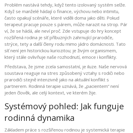
Problém nastává tehdy, když tento izolovaný systém selže.
Když se manželé hádají o finance, výchovu nebo intimitu,
často opakují scénáře, které viděli doma jako děti. Pokud
terapeut pracuje pouze s párem, může narazit na strop. Pár
ví, že se hádá, ale neví proč. Zde vstupuje do hry koncept
rozšířená rodina
je
síť příbuzných zahrnující prarodiče,
strýce, tety a další členy rodu mimo jádro domácnosti
. Tato
síť není jen historickou kuriozitou; je živým organismem,
který stále ovlivňuje naše rozhodnutí, emoce i konflikty.
Představa, že jsme zcela samostatní, je iluze. Naše nervová
soustava reaguje na stres způsobený vztahy s rodiči nebo
prarodiči stejně intenzivně jako na aktuální konflikt s
partnerem. Rodinná terapie uznává, že „pacientem“ není
jeden člověk, ale celý kontext, ve kterém žije.
Systémový pohled: Jak funguje
rodinná dynamika
Základem práce s rozšířenou rodinou je
systemická terapie