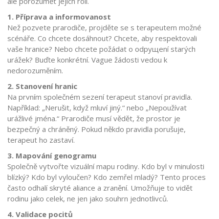
ale porozumět jejich roli.
1. Příprava a informovanost
Než pozvete prarodiče, projděte se s terapeutem možné
scénáře. Co chcete dosáhnout? Chcete, aby respektovali
vaše hranice? Nebo chcete požádat o odpущení starých
urážek? Buďte konkrétní. Vague žádosti vedou k
nedorozuměním.
2. Stanovení hranic
Na prvním společném sezení terapeut stanoví pravidla.
Například: „Nerušit, když mluví jiný.“ nebo „Nepoužívat
urážlivé jména.“ Prarodiče musí vědět, že prostor je
bezpečný a chráněný. Pokud někdo pravidla porušuje,
terapeut ho zastaví.
3. Mapování genogramu
Společně vytvořte vizuální mapu rodiny. Kdo byl v minulosti
blízký? Kdo byl vyloučen? Kdo zemřel mladý? Tento proces
často odhalí skryté aliance a zranění. Umožňuje to vidět
rodinu jako celek, ne jen jako souhrn jednotlivců.
4. Validace pocitů