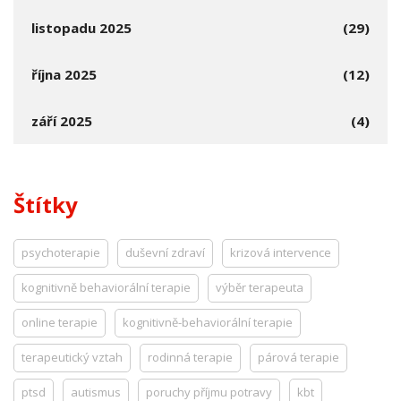
listopadu 2025
(29)
října 2025
(12)
září 2025
(4)
Štítky
psychoterapie
duševní zdraví
krizová intervence
kognitivně behaviorální terapie
výběr terapeuta
online terapie
kognitivně-behaviorální terapie
terapeutický vztah
rodinná terapie
párová terapie
ptsd
autismus
poruchy příjmu potravy
kbt