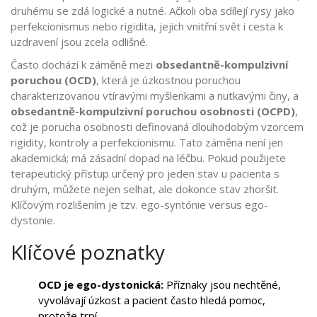
druhému se zdá logické a nutné. Ačkoli oba sdílejí rysy jako
perfekcionismus nebo rigidita, jejich vnitřní svět i cesta k
uzdravení jsou zcela odlišné.
Často dochází k záměně mezi
obsedantně-kompulzivní
poruchou (OCD)
, která je
úzkostnou poruchou
charakterizovanou vtíravými myšlenkami a nutkavými činy
, a
obsedantně-kompulzivní poruchou osobnosti (OCPD)
,
což je
porucha osobnosti definovaná dlouhodobým vzorcem
rigidity, kontroly a perfekcionismu
. Tato záměna není jen
akademická; má zásadní dopad na léčbu. Pokud použijete
terapeutický přístup určený pro jeden stav u pacienta s
druhým, můžete nejen selhat, ale dokonce stav zhoršit.
Klíčovým rozlišením je tzv. ego-syntónie versus ego-
dystonie.
Klíčové poznatky
OCD je ego-dystonická:
Příznaky jsou nechtěné,
vyvolávají úzkost a pacient často hledá pomoc,
protože trpí.