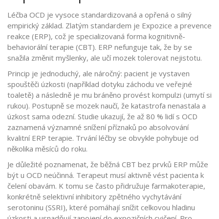
Léčba
OCD
je vysoce standardizovaná a opřená o silný
empirický základ. Zlatým standardem je
Expozice a prevence
reakce (ERP)
, což je specializovaná forma
kognitivně-
behaviorální terapie (CBT)
. ERP nefunguje tak, že by se
snažila změnit myšlenky, ale učí mozek tolerovat nejistotu.
Princip je jednoduchý, ale náročný: pacient je vystaven
spouštěči úzkosti (například dotyku záchodu ve veřejné
toaletě) a následně je mu bráněno provést kompulzi (umytí si
rukou). Postupně se mozek naučí, že katastrofa nenastala a
úzkost sama odezní. Studie ukazují, že až 80 % lidí s OCD
zaznamená významné snížení příznaků po absolvování
kvalitní ERP terapie. Trvání léčby se obvykle pohybuje od
několika měsíců do roku.
Je důležité poznamenat, že běžná CBT bez prvků ERP může
být u OCD neúčinná. Terapeut musí aktivně vést pacienta k
čelení obavám. K tomu se často přidružuje farmakoterapie,
konkrétně selektivní inhibitory zpětného vychytávání
serotoninu (
SSRI
), které pomáhají snížit celkovou hladinu
úzkosti a usnadňují zapojení do expozičních cvičení. Pro