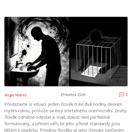
Angie Marini
29 května 2026
0
Představte si situaci: Jeden člověk tráví dvě hodiny denním
mytím rukou, protože se bojí smrtelného onemocnění. Druhý
člověk odmítne odeslat e-mail, dokud není perfektně
formulovaný, a přitom věří, že jeho přísné standardy jsou
klíčem k úspěchu. Prvnímu člověku je jeho chování zatížením,