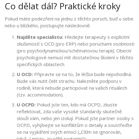
Co dělat dál? Praktické kroky
Pokud máte podezření na jednu z těchto poruch, buď u sebe
nebo u blízkého, postupujte následovně:
Najděte specialistu:
Hledejte terapeuty s explicitní
zkušeností s OCD (pro ERP) nebo poruchami osobnosti
(pro psychodynamickou/schématovou terapii). Obecní
psychologové nemusí mít dostatečnou školení v těchto
specifických oblastech.
U OCD:
Připravte se na to, že léčba bude nepohodlná.
Bude vás nutit čelit strachu. Nalezněte podporu v
rodině, která nebude participovat na vašich rituálech
(tzv. accommodation).
U OCPD:
Pokud jste ten, kdo má OCPD, zkuste
reflektovat, zda vaše vysoké standardy skutečně
slouží vám, nebo jen izolují. Pokud jste partner osoby s
OCPD, vyhýbejte se konfliktům o detaily a soustřeďte
se na vyjádření svých emocí („Cítím se ignorován,
když...“ místo „Jsi příliš pedantní").