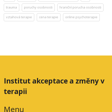
trauma
poruchy osobnosti
hraniční porucha osobnosti
vztahová terapie
cena terapie
online psychoterapie
Institut akceptace a změny v
terapii
Menu