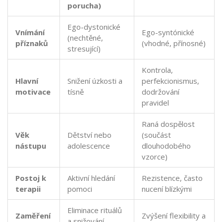
porucha)
Ego-dystonické
Vnímání
Ego-syntónické
(nechtěné,
příznaků
(vhodné, přínosné)
stresující)
Kontrola,
Hlavní
Snižení úzkosti a
perfekcionismus,
motivace
tísně
dodržování
pravidel
Raná dospělost
Věk
Dětství nebo
(součást
nástupu
adolescence
dlouhodobého
vzorce)
Postoj k
Aktivní hledání
Rezistence, často
terapii
pomoci
nucení blízkými
Eliminace rituálů
Zaměření
Zvýšení flexibility a
a snižování