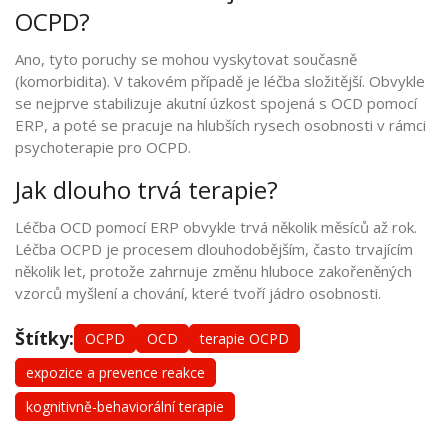
OCPD?
Ano, tyto poruchy se mohou vyskytovat současně
(komorbidita). V takovém případě je léčba složitější. Obvykle
se nejprve stabilizuje akutní úzkost spojená s OCD pomocí
ERP, a poté se pracuje na hlubších rysech osobnosti v rámci
psychoterapie pro OCPD.
Jak dlouho trvá terapie?
Léčba OCD pomocí ERP obvykle trvá několik měsíců až rok.
Léčba OCPD je procesem dlouhodobějším, často trvajícím
několik let, protože zahrnuje změnu hluboce zakořeněných
vzorců myšlení a chování, které tvoří jádro osobnosti.
Štítky:
OCPD
OCD
terapie OCPD
expozice a prevence reakce
kognitivně-behaviorální terapie