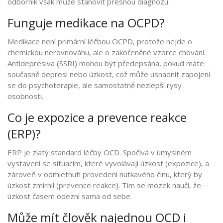
odborník však může stanovit přesnou diagnózu.
Funguje medikace na OCPD?
Medikace není primární léčbou OCPD, protože nejde o
chemickou nerovnováhu, ale o zakořeněné vzorce chování.
Antidepresiva (SSRI) mohou být předepsána, pokud máte
současně depresi nebo úzkost, což může usnadnit zapojení
se do psychoterapie, ale samostatně nezlepší rysy
osobnosti.
Co je expozice a prevence reakce
(ERP)?
ERP je zlatý standard léčby OCD. Spočívá v úmyslném
vystavení se situacím, které vyvolávají úzkost (expozice), a
zároveň v odmietnutí provedení nutkavého činu, který by
úzkost zmírnil (prevence reakce). Tím se mozek naučí, že
úzkost časem odezní sama od sebe.
Může mít člověk najednou OCD i