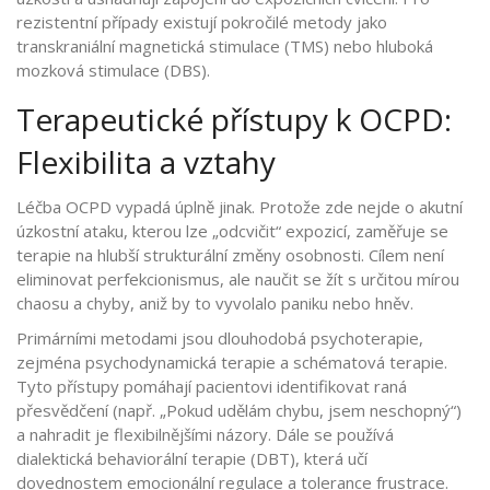
rezistentní případy existují pokročilé metody jako
transkraniální magnetická stimulace (TMS) nebo hluboká
mozková stimulace (DBS).
Terapeutické přístupy k OCPD:
Flexibilita a vztahy
Léčba
OCPD
vypadá úplně jinak. Protože zde nejde o akutní
úzkostní ataku, kterou lze „odcvičit“ expozicí, zaměřuje se
terapie na hlubší strukturální změny osobnosti. Cílem není
eliminovat perfekcionismus, ale naučit se žít s určitou mírou
chaosu a chyby, aniž by to vyvolalo paniku nebo hněv.
Primárními metodami jsou dlouhodobá psychoterapie,
zejména
psychodynamická terapie
a
schématová terapie
.
Tyto přístupy pomáhají pacientovi identifikovat raná
přesvědčení (např. „Pokud udělám chybu, jsem neschopný“)
a nahradit je flexibilnějšími názory. Dále se používá
dialektická behaviorální terapie (DBT)
, která učí
dovednostem emocionální regulace a tolerance frustrace.