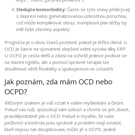
Sledujte komorbidity:
Často se tyto stavy překrývají
s depresí nebo generalizovanou úzkostnou poruchou,
což může komplikovat obraz. Komplexní plán léčby by
měl řešit všechny aspekty.
Prognóza je u obou stavů pozitivní, pokud je léčba cílená. U
OCD je šance na významné zlepšení velmi vysoká díky ERP.
U OCPD je cesta delší a závisí na ochotě jedince podívat se
na vlastní rigiditu, ale s pomocí správné terapie lze
dosáhnout větší flexibility a spokojenosti ve vztazích.
Jak poznám, zda mám OCD nebo
OCPD?
Klíčovým znakem je váš vztah k vašim myšlenkám a činům.
Pokud vás ruší, způsobují vám úzkost a chcete se jich zbavit,
pravděpodobně jde o OCD. Pokud si myslíte, že vaše
pečlivost a kontrola jsou správné a problém mají ostatní,
kteří nejsou tak disciplinovaní, může jít o OCPD. Jedině