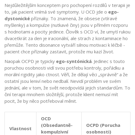
Nejdůležitějším konceptem pro pochopení rozdílů v terapii je
to, jak pacient vnímá své symptomy. U
OCD
jde o
ego-
dystonické
příznaky. To znamená, že obsese (vtíravé
myšlenky) a kompulze (nutkavé činy) jsou v přímém rozporu
s hodnotami a pocity jedince. Člověk s OCD ví, že umytí rukou
dvacetkrát za den je iracionální, ale strach z kontaminace ho
přemůže. Tento disonance vytváří silnou motivaci k léčbě -
pacient chce příznaky zastavit, protože mu kazí život.
Naopak
OCPD
je typicky
ego-syntónická
. Jedinec s touto
poruchou osobnosti vidí svou potřebu kontroly, pořádku a
morální rigidity jako ctnost. Věří, že dělají věci „správně“ a že
ostatní jsou leniví nebo nedbalí. Nevidí problém ve svém
jednání, ale v tom, že svět neodpovídá jejich standardům. To
činí terapii mnohem složitější, protože klient nemusí mít
pocit, že by něco potřeboval měnit.
OCD
(Obsedantně-
OCPD (Porucha
Vlastnost
kompulzivní
osobnosti)