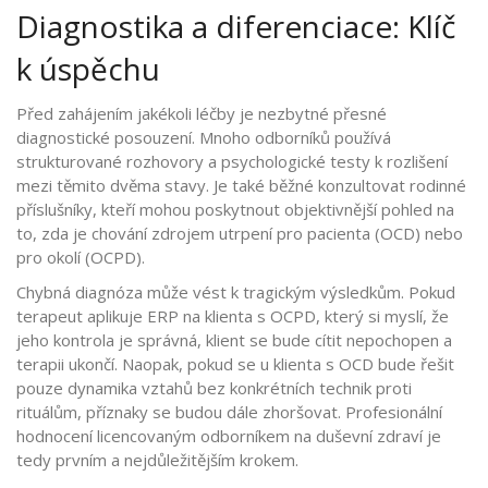
Diagnostika a diferenciace: Klíč
k úspěchu
Před zahájením jakékoli léčby je nezbytné přesné
diagnostické posouzení. Mnoho odborníků používá
strukturované rozhovory a psychologické testy k rozlišení
mezi těmito dvěma stavy. Je také běžné konzultovat rodinné
příslušníky, kteří mohou poskytnout objektivnější pohled na
to, zda je chování zdrojem utrpení pro pacienta (OCD) nebo
pro okolí (OCPD).
Chybná diagnóza může vést k tragickým výsledkům. Pokud
terapeut aplikuje ERP na klienta s OCPD, který si myslí, že
jeho kontrola je správná, klient se bude cítit nepochopen a
terapii ukončí. Naopak, pokud se u klienta s OCD bude řešit
pouze dynamika vztahů bez konkrétních technik proti
rituálům, příznaky se budou dále zhoršovat. Profesionální
hodnocení licencovaným odborníkem na duševní zdraví je
tedy prvním a nejdůležitějším krokem.