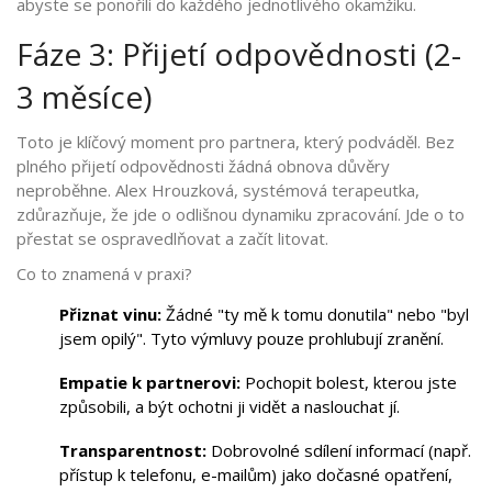
abyste se ponořili do každého jednotlivého okamžiku.
Fáze 3: Přijetí odpovědnosti (2-
3 měsíce)
Toto je klíčový moment pro partnera, který podváděl. Bez
plného přijetí odpovědnosti žádná obnova důvěry
neproběhne. Alex Hrouzková, systémová terapeutka,
zdůrazňuje, že jde o odlišnou dynamiku zpracování. Jde o to
přestat se ospravedlňovat a začít litovat.
Co to znamená v praxi?
Přiznat vinu:
Žádné "ty mě k tomu donutila" nebo "byl
jsem opilý". Tyto výmluvy pouze prohlubují zranění.
Empatie k partnerovi:
Pochopit bolest, kterou jste
způsobili, a být ochotni ji vidět a naslouchat jí.
Transparentnost:
Dobrovolné sdílení informací (např.
přístup k telefonu, e-mailům) jako dočasné opatření,