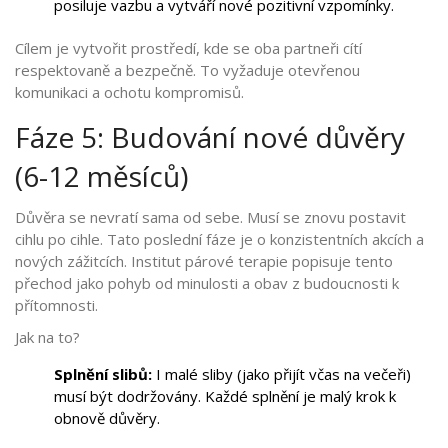
posiluje vazbu a vytváří nové pozitivní vzpomínky.
Cílem je vytvořit prostředí, kde se oba partneři cítí
respektovaně a bezpečně. To vyžaduje otevřenou
komunikaci a ochotu kompromisů.
Fáze 5: Budování nové důvěry
(6-12 měsíců)
Důvěra se nevratí sama od sebe. Musí se znovu postavit
cihlu po cihle. Tato poslední fáze je o konzistentních akcích a
nových zážitcích. Institut párové terapie popisuje tento
přechod jako pohyb od minulosti a obav z budoucnosti k
přítomnosti.
Jak na to?
Splnění slibů:
I malé sliby (jako přijít včas na večeři)
musí být dodržovány. Každé splnění je malý krok k
obnově důvěry.