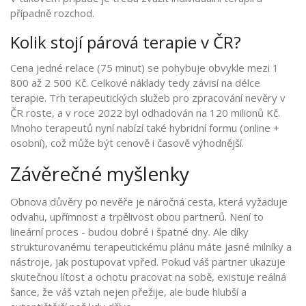
případně rozchod.
Kolik stojí párová terapie v ČR?
Cena jedné relace (75 minut) se pohybuje obvykle mezi 1
800 až 2 500 Kč. Celkové náklady tedy závisí na délce
terapie. Trh terapeutických služeb pro zpracování nevěry v
ČR roste, a v roce 2022 byl odhadován na 120 milionů Kč.
Mnoho terapeutů nyní nabízí také hybridní formu (online +
osobní), což může být cenově i časově výhodnější.
Závěrečné myšlenky
Obnova důvěry po nevěře je náročná cesta, která vyžaduje
odvahu, upřímnost a trpělivost obou partnerů. Není to
lineární proces - budou dobré i špatné dny. Ale díky
strukturovanému terapeutickému plánu máte jasné milníky a
nástroje, jak postupovat vpřed. Pokud váš partner ukazuje
skutečnou lítost a ochotu pracovat na sobě, existuje reálná
šance, že váš vztah nejen přežije, ale bude hlubší a