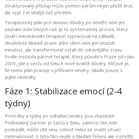
strukturovaný přístup může pomoci párům nejen přežít krizi,
ale vyjít z ní silnější než předtím.
Terapeutický plán pro obnovu důvěry po nevěře není jen
seznam dobrotivých rad. Je to systematický proces, který
českí i mezinárodní terapeuti vypracovali na základě
dlouholeté klinické praxe. Jeho cílem není jen smazat
minulost, ale transformovat vztah do zdravějšího stavu.
Podle
Institutu párové terapie
, který působí v Praze od roku
2005, jde o cestu od šoku k nové kvalitě důvěry. Klíčové je,
že tento plán pracuje s příčinami nevěry, nikoliv pouze s
jejími následky.
Fáze 1: Stabilizace emocí (2-4
týdny)
První dny a týdny po odhalení nevěry jsou chaotické.
Podvedený partner je často v šoku, zatímco ten, kdo
podváděl, může cítit vinu, úzkost nebo se snažit situaci
minimalizovat. V této fázi nejde o hledání řešení, ale o přežití.