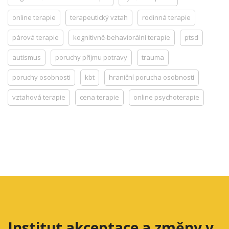
online terapie
terapeutický vztah
rodinná terapie
párová terapie
kognitivně-behaviorální terapie
ptsd
autismus
poruchy příjmu potravy
trauma
poruchy osobnosti
kbt
hraniční porucha osobnosti
vztahová terapie
cena terapie
online psychoterapie
Institut akceptace a změny v