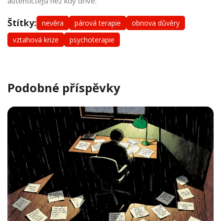
autentičtější než kdy dříve.
Štítky:
nevěra
párová terapie
obnova důvěry
vztahová krize
psychoterapie
Podobné příspěvky