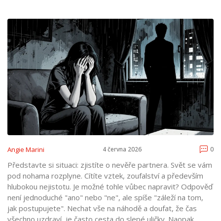
Angie Marini
4 června 2026
0
Představte si situaci: zjistíte o nevěře partnera. Svět se vám
pod nohama rozplyne. Cítíte vztek, zoufalství a především
hlubokou nejistotu. Je možné tohle vůbec napravit? Odpověď
není jednoduché "ano" nebo "ne", ale spíše "záleží na tom,
jak postupujete". Nechat vše na náhodě a doufat, že čas
všechno uzdraví, je často cesta do slepé uličky. Naopak