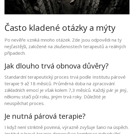
Často kladené otázky a mýty
Po nevěře vzniká mnoho otázek. Zde jsou odpovědi na ty
nejčastější, založené na zkušenostech terapeutů a reálných
případech.
Jak dlouho trvá obnova důvěry?
Standardní terapeutický proces trvá podle Institutu párové
terapie 9 až 18 měsíců. Průměrná doba na zpracování
základních emocí je však kolem 7,3 měsíců. Každý pár je jiný,
někomu stačí půl roku, jiným trvá roky. Důležité je
neuspěchat proces.
Je nutná párová terapie?
I když není striktně povinná, výrazně zvyšuje šanci na úspěch.
Institut párové terapie doporučuje kombinaci individuální