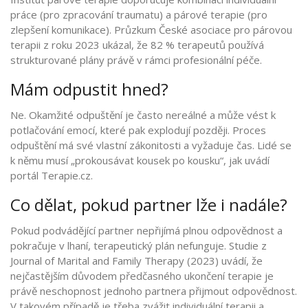
práce (pro zpracování traumatu) a párové terapie (pro
zlepšení komunikace). Průzkum České asociace pro párovou
terapii z roku 2023 ukázal, že 82 % terapeutů používá
strukturované plány právě v rámci profesionální péče.
Mám odpustit hned?
Ne. Okamžité odpuštění je často nereálné a může vést k
potlačování emocí, které pak explodují později. Proces
odpuštění má své vlastní zákonitosti a vyžaduje čas. Lidé se
k němu musí „prokousávat kousek po kousku“, jak uvádí
portál Terapie.cz.
Co dělat, pokud partner lže i nadále?
Pokud podvádějící partner nepřijímá plnou odpovědnost a
pokračuje v lhaní, terapeutický plán nefunguje. Studie z
Journal of Marital and Family Therapy (2023) uvádí, že
nejčastějším důvodem předčasného ukončení terapie je
právě neschopnost jednoho partnera přijmout odpovědnost.
V takovém případě je třeba zvážit individuální terapii a