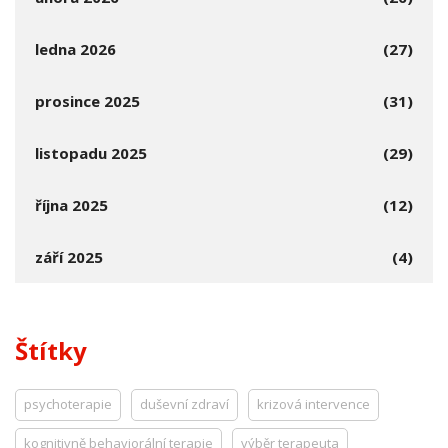
ledna 2026
(27)
prosince 2025
(31)
listopadu 2025
(29)
října 2025
(12)
září 2025
(4)
Štítky
psychoterapie
duševní zdraví
krizová intervence
kognitivně behaviorální terapie
výběr terapeuta