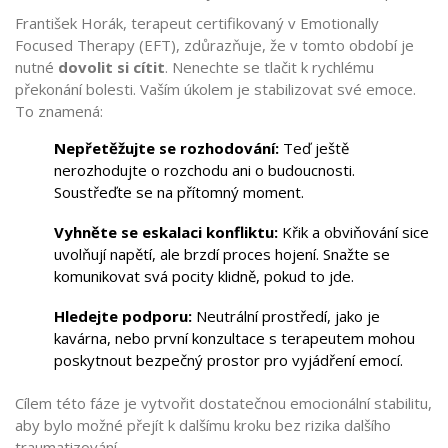
František Horák, terapeut certifikovaný v Emotionally
Focused Therapy (EFT), zdůrazňuje, že v tomto období je
nutné
dovolit si cítit
. Nenechte se tlačit k rychlému
překonání bolesti. Vaším úkolem je stabilizovat své emoce.
To znamená:
Nepřetěžujte se rozhodování:
Teď ještě
nerozhodujte o rozchodu ani o budoucnosti.
Soustřeďte se na přítomný moment.
Vyhněte se eskalaci konfliktu:
Křik a obviňování sice
uvolňují napětí, ale brzdí proces hojení. Snažte se
komunikovat svá pocity klidně, pokud to jde.
Hledejte podporu:
Neutrální prostředí, jako je
kavárna, nebo první konzultace s terapeutem mohou
poskytnout bezpečný prostor pro vyjádření emocí.
Cílem této fáze je vytvořit dostatečnou emocionální stabilitu,
aby bylo možné přejít k dalšímu kroku bez rizika dalšího
traumatizování.