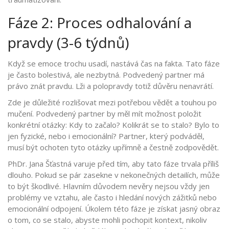
Fáze 2: Proces odhalování a
pravdy (3-6 týdnů)
Když se emoce trochu usadí, nastává čas na fakta. Tato fáze
je často bolestivá, ale nezbytná. Podvedený partner má
právo znát pravdu. Lži a polopravdy totiž důvěru nenavrátí.
Zde je důležité rozlišovat mezi potřebou vědět a touhou po
mučení. Podvedený partner by měl mít možnost položit
konkrétní otázky: Kdy to začalo? Kolikrát se to stalo? Bylo to
jen fyzické, nebo i emocionální? Partner, který podváděl,
musí být ochoten tyto otázky upřímně a čestně zodpovědět.
PhDr. Jana Šťastná varuje před tím, aby tato fáze trvala příliš
dlouho. Pokud se pár zasekne v nekonečných detailích, může
to být škodlivé. Hlavním důvodem nevěry nejsou vždy jen
problémy ve vztahu, ale často i hledání nových zážitků nebo
emocionální odpojení. Úkolem této fáze je získat jasný obraz
o tom, co se stalo, abyste mohli pochopit kontext, nikoliv