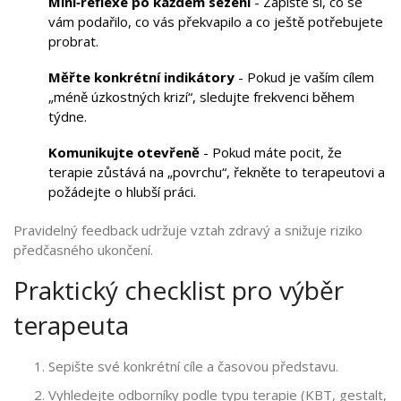
Mini‑reflexe po každém sezení
- Zapište si, co se
vám podařilo, co vás překvapilo a co ještě potřebujete
probrat.
Měřte konkrétní indikátory
- Pokud je vaším cílem
„méně úzkostných krizí“, sledujte frekvenci během
týdne.
Komunikujte otevřeně
- Pokud máte pocit, že
terapie zůstává na „povrchu“, řekněte to terapeutovi a
požádejte o hlubší práci.
Pravidelný feedback udržuje vztah zdravý a snižuje riziko
předčasného ukončení.
Praktický checklist pro výběr
terapeuta
Sepište své konkrétní cíle a časovou představu.
Vyhledejte odborníky podle typu terapie (KBT, gestalt,