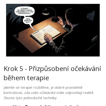
Krok 5 - Přizpůsobení očekávání
během terapie
Jakmile se terapie rozběhne, je dobré pravidelně
kontrolovat, zda vaše očekávání stále odpovídají realitě.
Zkuste tyto jednoduché techniky: