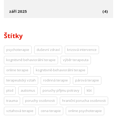
září 2025
(4)
Štítky
psychoterapie
duševní zdraví
krizová intervence
kognitivně behaviorální terapie
výběr terapeuta
online terapie
kognitivně-behaviorální terapie
terapeutický vztah
rodinná terapie
párová terapie
ptsd
autismus
poruchy příjmu potravy
kbt
trauma
poruchy osobnosti
hraniční porucha osobnosti
vztahová terapie
cena terapie
online psychoterapie