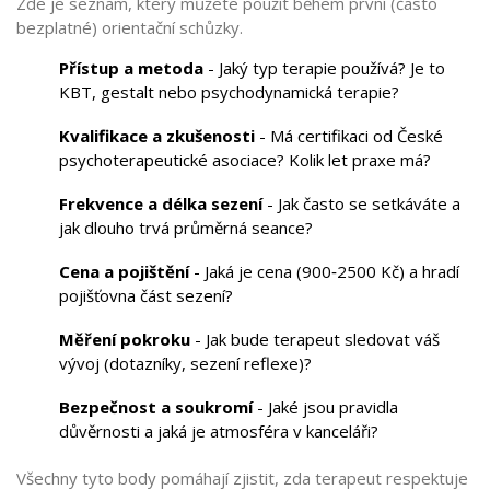
Zde je seznam, který můžete použít během první (často
bezplatné) orientační schůzky.
Přístup a metoda
- Jaký typ terapie používá? Je to
KBT, gestalt nebo psychodynamická terapie?
Kvalifikace a zkušenosti
- Má certifikaci od
České
psychoterapeutické asociace
? Kolik let praxe má?
Frekvence a délka sezení
- Jak často se setkáváte a
jak dlouho trvá průměrná seance?
Cena a pojištění
- Jaká je cena (900‑2500 Kč) a hradí
pojišťovna část sezení?
Měření pokroku
- Jak bude terapeut sledovat váš
vývoj (dotazníky, sezení reflexe)?
Bezpečnost a soukromí
- Jaké jsou pravidla
důvěrnosti a jaká je atmosféra v kanceláři?
Všechny tyto body pomáhají zjistit, zda terapeut respektuje