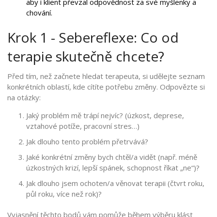
aby i klient převzal odpovědnost za své myšlenky a
chování.
Krok 1 - Sebereflexe: Co od
terapie skutečně chcete?
Před tím, než začnete hledat terapeuta, si udělejte seznam
konkrétních oblastí, kde cítíte potřebu změny. Odpovězte si
na otázky:
Jaký problém mě trápí nejvíc? (úzkost, deprese,
vztahové potíže, pracovní stres…)
Jak dlouho tento problém přetrvává?
Jaké konkrétní změny bych chtěl/a vidět (např. méně
úzkostných krizí, lepší spánek, schopnost říkat „ne“)?
Jak dlouho jsem ochoten/a věnovat terapii (čtvrt roku,
půl roku, více než rok)?
Vyjasnění těchto bodů vám pomůže během výběru klást