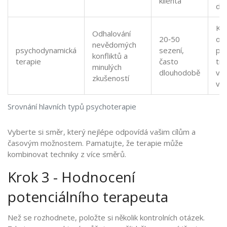
klienta
do
Ko
Odhalování
20‑50
os
nevědomých
psychodynamická
sezení,
pr
konfliktů a
terapie
často
tr
minulých
dlouhodobě
vz
zkušeností
vz
Srovnání hlavních typů psychoterapie
Vyberte si směr, který nejlépe odpovídá vašim cílům a
časovým možnostem. Pamatujte, že terapie může
kombinovat techniky z více směrů.
Krok 3 - Hodnocení
potenciálního terapeuta
Než se rozhodnete, položte si několik kontrolních otázek.