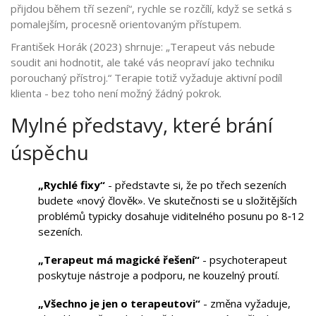
přijdou během tří sezení“, rychle se rozčílí, když se setká s
pomalejším, procesně orientovaným přístupem.
František Horák (2023) shrnuje: „Terapeut vás nebude
soudit ani hodnotit, ale také vás neopraví jako techniku
porouchaný přístroj.“ Terapie totiž vyžaduje aktivní podíl
klienta - bez toho není možný žádný pokrok.
Mylné představy, které brání
úspěchu
„Rychlé fixy“
- představte si, že po třech sezeních
budete «nový člověk». Ve skutečnosti se u složitějších
problémů typicky dosahuje viditelného posunu po 8‑12
sezeních.
„Terapeut má magické řešení“
- psychoterapeut
poskytuje nástroje a podporu, ne kouzelný proutí.
„Všechno je jen o terapeutovi“
- změna vyžaduje,