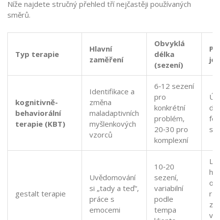
Níže najdete stručný přehled tří nejčastěji používaných
směrů.
Obvyklá
Hlavní
Pr
Typ terapie
délka
zaměření
je
(sezení)
6‑12 sezení
Identifikace a
pro
Úz
kognitivně-
změna
konkrétní
de
behaviorální
maladaptivních
problém,
fob
terapie (KBT)
myšlenkových
20‑30 pro
st
vzorců
komplexní
Lid
10‑20
hle
Uvědomování
sezení,
os
si „tady a teď“,
variabilní
gestalt terapie
růs
práce s
podle
zle
emocemi
tempa
vz