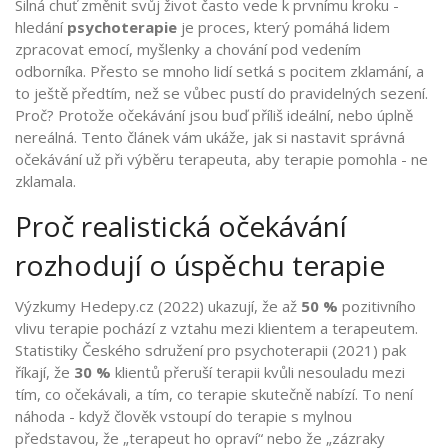
Silná chuť změnit svůj život často vede k prvnímu kroku -
hledání
psychoterapie
je
proces, který pomáhá lidem
zpracovat emocí, myšlenky a chování pod vedením
odborníka
. Přesto se mnoho lidí setká s pocitem zklamání, a
to ještě předtím, než se vůbec pustí do pravidelných sezení.
Proč? Protože očekávání jsou buď příliš ideální, nebo úplně
nereálná. Tento článek vám ukáže, jak si nastavit správná
očekávání už při výběru terapeuta, aby terapie pomohla - ne
zklamala.
Proč realistická očekávání
rozhodují o úspěchu terapie
Výzkumy Hedepy.cz (2022) ukazují, že až
50 %
pozitivního
vlivu terapie pochází z vztahu mezi klientem a terapeutem.
Statistiky Českého sdružení pro psychoterapii (2021) pak
říkají, že
30 %
klientů přeruší terapii kvůli nesouladu mezi
tím, co očekávali, a tím, co terapie skutečně nabízí. To není
náhoda - když člověk vstoupí do terapie s mylnou
představou, že „terapeut ho opraví“ nebo že „zázraky