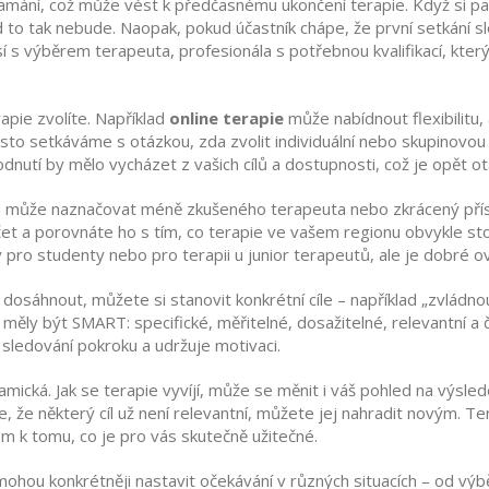
lamání, což může vést k předčasnému ukončení terapie. Když si pa
 tak nebude. Naopak, pokud účastník chápe, že první setkání slouž
isí s výběrem
terapeuta
,
profesionála s potřebnou kvalifikací, kt
rapie zvolíte. Například
online terapie
může nabídnout flexibilitu,
 často setkáváme s otázkou, zda zvolit individuální nebo skupinovo
utí by mělo vycházet z vašich cílů a dostupnosti, což je opět otá
cena může naznačovat méně zkušeného terapeuta nebo zkrácený př
čet a porovnáte ho s tím, co terapie ve vašem regionu obvykle sto
 pro studenty nebo pro terapii u junior terapeutů, ale je dobré ově
dosáhnout, můžete si stanovit konkrétní cíle – například „zvládn
by měly být SMART: specifické, měřitelné, dosažitelné, relevantn
e sledování pokroku a udržuje motivaci.
mická. Jak se terapie vyvíjí, může se měnit i váš pohled na výsl
te, že některý cíl už není relevantní, můžete jej nahradit novým. 
em k tomu, co je pro vás skutečně užitečné.
ohou konkrétněji nastavit očekávání v různých situacích – od vý