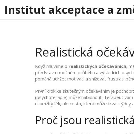
Institut akceptace a zm
Realistická očekáv
Když mluvíme o
realistických očekáváních
, m
představ o možném průběhu a výsledcích psychot
pomáhá udržet motivaci a snižovat frustraci běh
První krok ke skutečným očekáváním je pochopit
(
psychoterapie
) může nabídnout. Terapeut vám po
okamžitý lék, ale cesta, která může trvat týdny
Proč jsou realistick