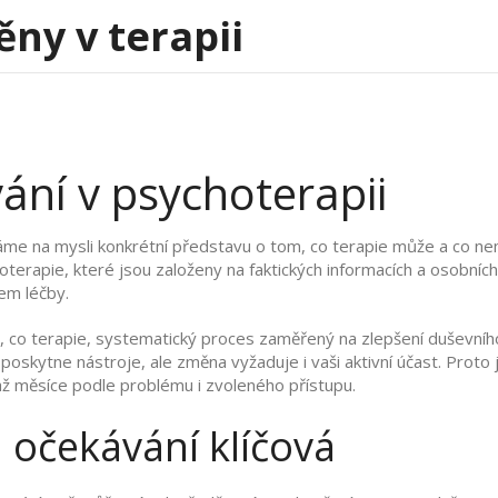
ěny v terapii
ání v psychoterapii
áme na mysli konkrétní představu o tom, co terapie může a co n
erapie, které jsou založeny na faktických informacích a osobníc
em léčby.
, co
terapie
,
systematický proces zaměřený na zlepšení duševního
skytne nástroje, ale změna vyžaduje i vaši aktivní účast. Proto j
 až měsíce podle problému i zvoleného přístupu.
á očekávání klíčová