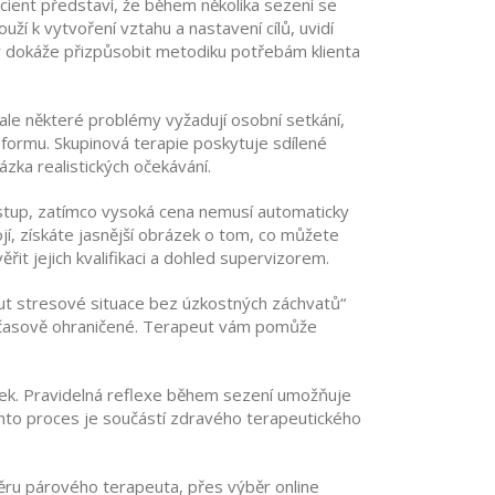
cient představí, že během několika sezení se
í k vytvoření vztahu a nastavení cílů, uvidí
erý dokáže přizpůsobit metodiku potřebám klienta
 ale některé problémy vyžadují osobní setkání,
u formu. Skupinová terapie poskytuje sdílené
zka realistických očekávání.
ístup, zatímco vysoká cena nemusí automaticky
jí, získáte jasnější obrázek o tom, co můžete
řit jejich kvalifikaci a dohled supervizorem.
out stresové situace bez úzkostných záchvatů“
í a časově ohraničené. Terapeut vám pomůže
edek. Pravidelná reflexe během sezení umožňuje
Tento proces je součástí zdravého terapeutického
běru párového terapeuta, přes výběr online