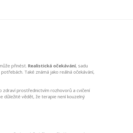
emůže přinést.
Realistická očekávání
,
sadu
h potřebách
. Také známá jako
reálná očekávání
,
 zdraví prostřednictvím rozhovorů a cvičení
e důležité vědět, že terapie není kouzelný