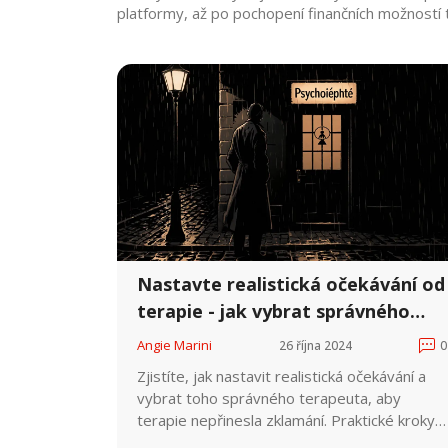
platformy, až po pochopení finančních možností 
Nastavte realistická očekávání od
terapie - jak vybrat správného
terapeuta a předejít zklamání
Angie Marini
26 října 2024
0
Zjistíte, jak nastavit realistická očekávání a
vybrat toho správného terapeuta, aby
terapie nepřinesla zklamání. Praktické kroky,
checklist i FAQ pro úspěšný proces.