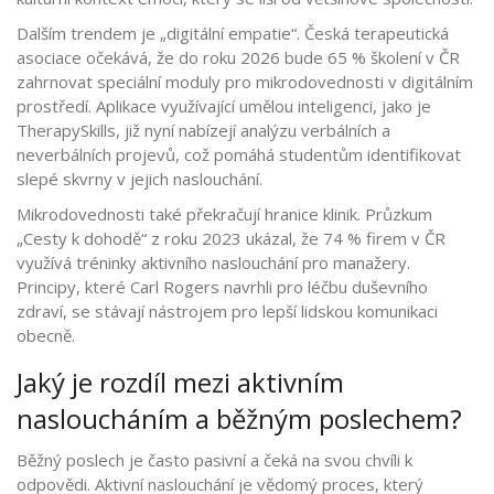
Dalším trendem je „digitální empatie“. Česká terapeutická
asociace očekává, že do roku 2026 bude 65 % školení v ČR
zahrnovat speciální moduly pro mikrodovednosti v digitálním
prostředí. Aplikace využívající umělou inteligenci, jako je
TherapySkills, již nyní nabízejí analýzu verbálních a
neverbálních projevů, což pomáhá studentům identifikovat
slepé skvrny v jejich naslouchání.
Mikrodovednosti také překračují hranice klinik. Průzkum
„Cesty k dohodě“ z roku 2023 ukázal, že 74 % firem v ČR
využívá tréninky aktivního naslouchání pro manažery.
Principy, které Carl Rogers navrhli pro léčbu duševního
zdraví, se stávají nástrojem pro lepší lidskou komunikaci
obecně.
Jaký je rozdíl mezi aktivním
nasloucháním a běžným poslechem?
Běžný poslech je často pasivní a čeká na svou chvíli k
odpovědi. Aktivní naslouchání je vědomý proces, který