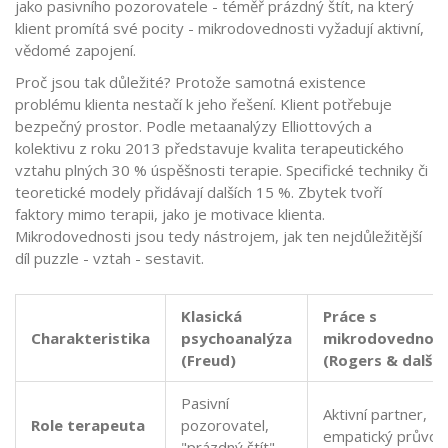
jako pasivního pozorovatele - téměř prázdný štít, na který
klient promítá své pocity - mikrodovednosti vyžadují aktivní,
vědomé zapojení.
Proč jsou tak důležité? Protože samotná existence
problému klienta nestačí k jeho řešení. Klient potřebuje
bezpečný prostor. Podle metaanalýzy Elliottových a
kolektivu z roku 2013 představuje kvalita terapeutického
vztahu plných 30 % úspěšnosti terapie. Specifické techniky či
teoretické modely přidávají dalších 15 %. Zbytek tvoří
faktory mimo terapii, jako je motivace klienta.
Mikrodovednosti jsou tedy nástrojem, jak ten nejdůležitější
díl puzzle - vztah - sestavit.
Klasická
Práce s
Charakteristika
psychoanalýza
mikrodovednos
(Freud)
(Rogers & další)
Pasivní
Aktivní partner,
Role terapeuta
pozorovatel,
empatický průvod
"prázdný štít"