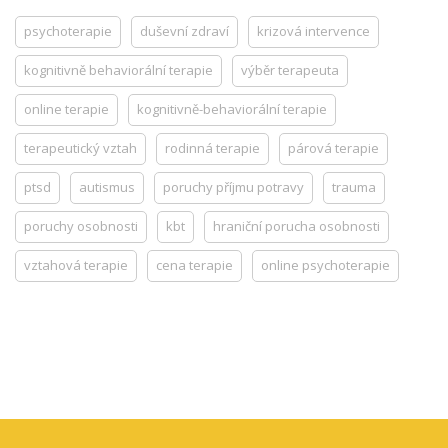
psychoterapie
duševní zdraví
krizová intervence
kognitivně behaviorální terapie
výběr terapeuta
online terapie
kognitivně-behaviorální terapie
terapeutický vztah
rodinná terapie
párová terapie
ptsd
autismus
poruchy příjmu potravy
trauma
poruchy osobnosti
kbt
hraniční porucha osobnosti
vztahová terapie
cena terapie
online psychoterapie