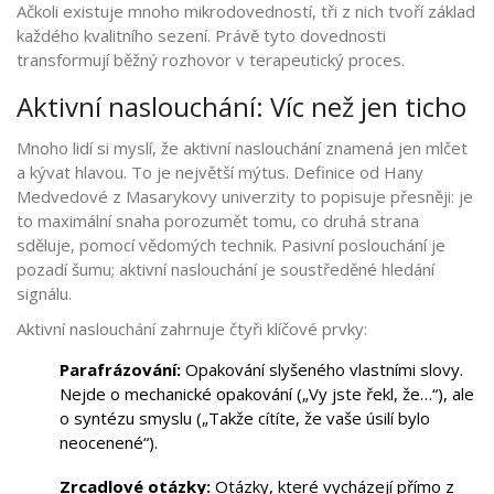
Ačkoli existuje mnoho mikrodovedností, tři z nich tvoří základ
každého kvalitního sezení. Právě tyto dovednosti
transformují běžný rozhovor v terapeutický proces.
Aktivní naslouchání: Víc než jen ticho
Mnoho lidí si myslí, že aktivní naslouchání znamená jen mlčet
a kývat hlavou. To je největší mýtus. Definice od Hany
Medvedové z Masarykovy univerzity to popisuje přesněji: je
to maximální snaha porozumět tomu, co druhá strana
sděluje, pomocí vědomých technik. Pasivní poslouchání je
pozadí šumu; aktivní naslouchání je soustředěné hledání
signálu.
Aktivní naslouchání zahrnuje čtyři klíčové prvky:
Parafrázování:
Opakování slyšeného vlastními slovy.
Nejde o mechanické opakování („Vy jste řekl, že…“), ale
o syntézu smyslu („Takže cítíte, že vaše úsilí bylo
neocenené“).
Zrcadlové otázky:
Otázky, které vycházejí přímo z