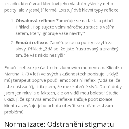
zrcadlo, které vrátí klientovi jeho vlastní myšlenky nebo
pocity, ale v jasnější formě. Existují dvě hlavní typy reflexe:
Obsahová reflexe:
Zaměřuje se na fakta a příběh.
Příklad: „Popisujete velmi náročnou situaci s vaším
šéfem, který ignoruje vaše návrhy.“
Emoční reflexe:
Zaměřuje se na pocity skrytá za
slovy. Příklad: „Zdá se, že jste frustrovaný a zraněný
tím, že vás nikdo neslyší.“
Emoční reflexe je často tím zlomovým momentem. Klientka
Martina K. (34 let) ve svých zkušenostech popisuje: „Když
můj terapeut poprvé použil emocionální reflexi ('Zdá se, že
jste naštvaná'), cítila jsem, že mě skutečně slyší. Do té doby
jsem jen mluvila o faktech, ale on viděl mou bolest.“ Studie
ukazují, že správná emoční reflexe snižuje pocit izolace
klienta a zvyšuje jeho ochotu otevřít se dalším vrstvám
problémů.
Normalizace: Odstranění stigmatu