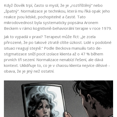
Když člověk trpí, často si myslí, že je „roztříštěný“ nebo
„špatný“. Normalizace je technikou, která mu říká opak: Jeho
reakce jsou lidské, pochopitelné a časté. Tato
mikrodovednost byla systematicky popsána Aronem
Beckem v rámci kognitivně-behaviorální terapie v roce 1979.
Jak to vypadá v praxi? Terapeut může říct: „Je zcela
přirozené, že po takové ztratě cítíte úzkost. Lidé v podobné
situaci reagují stejně.“ Podle Beckova manuálu tato de-
stigmatizace sníží pocit izolace klienta až o 47 % během
prvních tří sezení. Normalizace nenabízí řešení, ale dává
kontext. Uklidňuje to, co je v chaosu klienta nejvíce děsivé -
obava, že je jiný než ostatní.