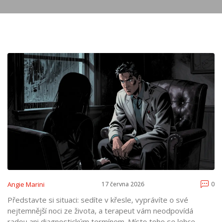
Angie Marini
17 června 2026
0
Představte si situaci: sedíte v křesle, vyprávíte o své
nejtemnější noci ze života, a terapeut vám neodpovídá
radou ani diagnostickým termínem. Místo toho se lehce