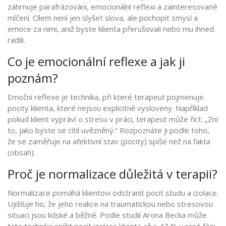
zahrnuje parafrázování, emocionální reflexi a zainteresované
mlčení. Cílem není jen slyšet slova, ale pochopit smysl a
emoce za nimi, aniž byste klienta přerušovali nebo mu ihned
radili.
Co je emocionální reflexe a jak ji
poznám?
Emoční reflexe je technika, při které terapeut pojmenuje
pocity klienta, které nejsou explicitně vysloveny. Například
pokud klient vypráví o stresu v práci, terapeut může říct: „Zní
to, jako byste se cítil uvězněný.“ Rozpoznáte ji podle toho,
že se zaměřuje na afektivní stav (pocity) spíše než na fakta
(obsah).
Proč je normalizace důležitá v terapii?
Normalizace pomáhá klientovi odstranit pocit studu a izolace.
Ujišťuje ho, že jeho reakce na traumatickou nebo stresovou
situaci jsou lidské a běžné. Podle studií Arona Becka může
tato technika snížit pocit izolace klienta až o 47 % v rané fázi