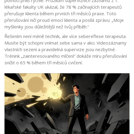
pomoci příliš rychle. Průzkum supervizních záznamů z 1.
lékařské fakulty UK ukázal, že 78 % začínajících terapeutů
přerušuje klienta během prvních tří měsíců praxe. Toto
přerušování ničí proud emocí klienta a posílá zprávu: „Moje
myšlenky jsou důležitější než tvůj příběh.“
Řešením není méně technik, ale více sebereflexe terapeuta.
Musíte být schopni vnímat sebe sama v akci. Videozáznamy
vlastních sezení a pravidelná supervize jsou nezbytné.
Trénink „zainteresovaného mlčení“ dokáže míru přerušování
snížit o 65 % během tří měsíců cvičení.