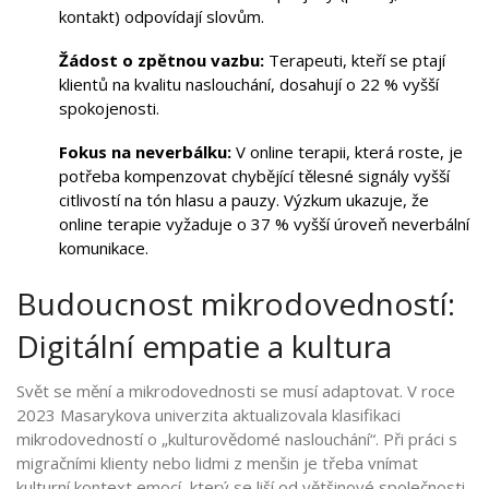
kontakt) odpovídají slovům.
Žádost o zpětnou vazbu:
Terapeuti, kteří se ptají
klientů na kvalitu naslouchání, dosahují o 22 % vyšší
spokojenosti.
Fokus na neverbálku:
V online terapii, která roste, je
potřeba kompenzovat chybějící tělesné signály vyšší
citlivostí na tón hlasu a pauzy. Výzkum ukazuje, že
online terapie vyžaduje o 37 % vyšší úroveň neverbální
komunikace.
Budoucnost mikrodovedností:
Digitální empatie a kultura
Svět se mění a mikrodovednosti se musí adaptovat. V roce
2023 Masarykova univerzita aktualizovala klasifikaci
mikrodovedností o „kulturovědomé naslouchání“. Při práci s
migračními klienty nebo lidmi z menšin je třeba vnímat
kulturní kontext emocí, který se liší od většinové společnosti.