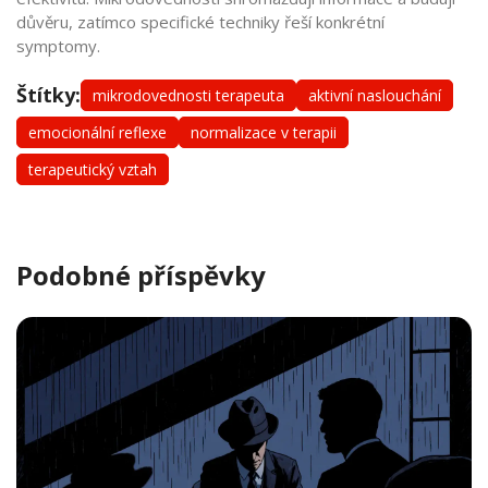
důvěru, zatímco specifické techniky řeší konkrétní
symptomy.
Štítky:
mikrodovednosti terapeuta
aktivní naslouchání
emocionální reflexe
normalizace v terapii
terapeutický vztah
Podobné příspěvky