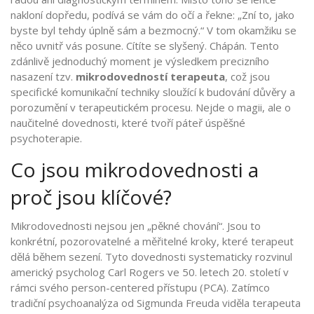
nakloní dopředu, podívá se vám do očí a řekne: „Zní to, jako
byste byl tehdy úplně sám a bezmocný.“ V tom okamžiku se
něco uvnitř vás posune. Cítíte se slyšený. Chápán. Tento
zdánlivě jednoduchý moment je výsledkem precizního
nasazení tzv.
mikrodovedností terapeuta
, což jsou
specifické komunikační techniky sloužící k budování důvěry a
porozumění v terapeutickém procesu
.
Nejde o magii, ale o
naučitelné dovednosti, které tvoří páteř úspěšné
psychoterapie.
Co jsou mikrodovednosti a
proč jsou klíčové?
Mikrodovednosti nejsou jen „pěkné chování“. Jsou to
konkrétní, pozorovatelné a měřitelné kroky, které terapeut
dělá během sezení. Tyto dovednosti systematicky rozvinul
americký psycholog
Carl Rogers
ve 50. letech 20. století v
rámci svého person-centered přístupu (PCA). Zatímco
tradiční psychoanalýza od Sigmunda Freuda viděla terapeuta