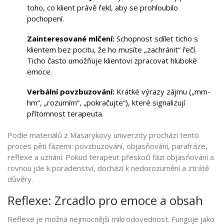
toho, co klient právě řekl, aby se prohloubilo
pochopení.
Zainteresované mlčení:
Schopnost sdílet ticho s
klientem bez pocitu, že ho musíte „zachránit“ řečí.
Ticho často umožňuje klientovi zpracovat hluboké
emoce.
Verbální povzbuzování:
Krátké výrazy zájmu („mm-
hm“, „rozumím“, „pokračujte“), které signalizují
přítomnost terapeuta.
Podle materiálů z Masarykovy univerzity prochází tento
proces pěti fázemi: povzbuzování, objasňování, parafráze,
reflexe a uznání. Pokud terapeut přeskočí fázi objasňování a
rovnou jde k poradenství, dochází k nedorozumění a ztrátě
důvěry.
Reflexe: Zrcadlo pro emoce a obsah
Reflexe je možná nejmocnější mikrodovednost. Funguje jako