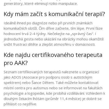
generátory, které eliminují riziko manipulace.
Kdy mám začít s komunikační terapií?
Ideálně ihned po diagnóze nebo při prvních známkách
komunikačních obtíží. Čím dříve začnete, tím lépe. První fáze
hodnocení trvá 2-4 týdny. Nečekejte na „správný čas“. I
jednoduchá gesta nebo ukázání na obrázky mohou okamžitě
snížit frustraci dítěte a zlepšit atmosféru v domácnosti.
Kde najdu certifikovaného terapeuta
pro AAK?
Seznam certifikovaných terapeutů naleznete u organizací
jako ADOS (Asociace pro podporu osob s autistickým
spektrem) nebo Šance Dětem. Také můžete kontaktovat
místní centra pro autismus nebo se informovat na fakultách
psychologie a logopedie, kde probíhá vzdělávání. Vzhledem k
dlouhým čekacím lhótám (průměr 11,4 měsíce) je dobré se
přihlásit co nejdříve.