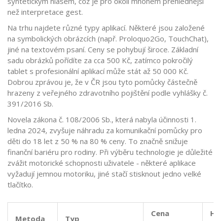
syntetickým hlasem, což je pro okolí mnohem přehlednější
než interpretace gest.
Na trhu najdete různé typy aplikací. Některé jsou založené
na symbolických obrázcích (např. Proloquo2Go, TouchChat),
jiné na textovém psaní. Ceny se pohybují široce. Základní
sadu obrázků pořídíte za cca 500 Kč, zatímco pokročilý
tablet s profesionální aplikací může stát až 50 000 Kč.
Dobrou zprávou je, že v ČR jsou tyto pomůcky částečně
hrazeny z veřejného zdravotního pojištění podle vyhlášky č.
391/2016 Sb.
Novela zákona č. 108/2006 Sb., která nabyla účinnosti 1.
ledna 2024, zvyšuje náhradu za komunikační pomůcky pro
děti do 18 let z 50 % na 80 % ceny. To značně snižuje
finanční bariéru pro rodiny. Při výběru technologie je důležité
zvážit motorické schopnosti uživatele - některé aplikace
vyžadují jemnou motoriku, jiné stačí stisknout jedno velké
tlačítko.
Cena
Hl
Metoda
Typ