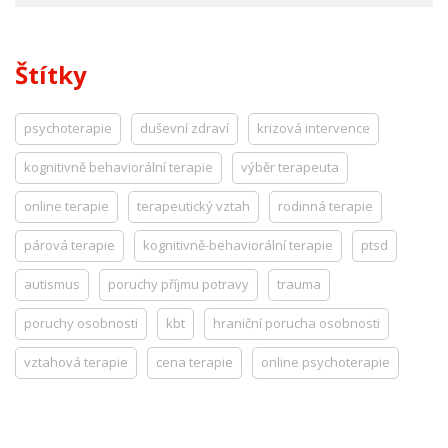
Štítky
psychoterapie
duševní zdraví
krizová intervence
kognitivně behaviorální terapie
výběr terapeuta
online terapie
terapeutický vztah
rodinná terapie
párová terapie
kognitivně-behaviorální terapie
ptsd
autismus
poruchy příjmu potravy
trauma
poruchy osobnosti
kbt
hraniční porucha osobnosti
vztahová terapie
cena terapie
online psychoterapie