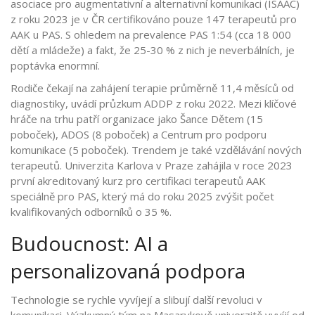
asociace pro augmentativní a alternativní komunikaci (ISAAC)
z roku 2023 je v ČR certifikováno pouze 147 terapeutů pro
AAK u PAS. S ohledem na prevalence PAS 1:54 (cca 18 000
dětí a mládeže) a fakt, že 25-30 % z nich je neverbálních, je
poptávka enormní.
Rodiče čekají na zahájení terapie průměrně 11,4 měsíců od
diagnostiky, uvádí průzkum ADDP z roku 2022. Mezi klíčové
hráče na trhu patří organizace jako Šance Dětem (15
poboček), ADOS (8 poboček) a Centrum pro podporu
komunikace (5 poboček). Trendem je také vzdělávání nových
terapeutů. Univerzita Karlova v Praze zahájila v roce 2023
první akreditovaný kurz pro certifikaci terapeutů AAK
speciálně pro PAS, který má do roku 2025 zvýšit počet
kvalifikovaných odborníků o 35 %.
Budoucnost: AI a
personalizovaná podpora
Technologie se rychle vyvíjejí a slibují další revoluci v
komunikaci. Výzkumný tým na Masarykově univerzitě vyvíjí od