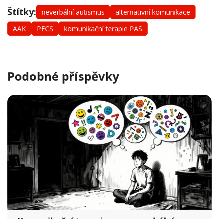
Štítky:
neverbální autismus
alternativní komunikace
AAK
PECS
komunikační terapie PAS
Podobné příspěvky