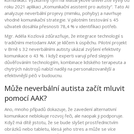
roku 2021 aplikaci „Komunikační asistent pro autisty“. Tato AI
analyzuje neverbální projevy (mimiku, pohyby) a navrhuje
vhodné komunikační strategie. V pilotním testování s 45
uživateli dosáhla přesnosti 78,4 % v identifikaci potřeb.
Mgr. Adéla Kozlová zdůrazňuje, že integrace technologií s
tradičními metodami AAK je klíčem k úspěchu. Pilotní projekt
v Brně s 32 neverbálními autisty ukázal zvýšení efektivity
komunikace o 43 %. I když experti varují před slepým
důvěřováním technologiím, kombinace lidského terapeuta a
chytrých nástrojů nabízí naději na personalizovanější a
efektivnější péči v budoucnu.
Může neverbální autista začít mluvit
pomocí AAK?
Ano, mnoho případů dokazuje, že zavedení alternativní
komunikace neblokuje rozvoj řeči, ale naopak ji podporuje.
Když má dítě jistotu, že se bude slyšet prostřednictvím
obrázků nebo tabletu, klesá jeho stres a může se více