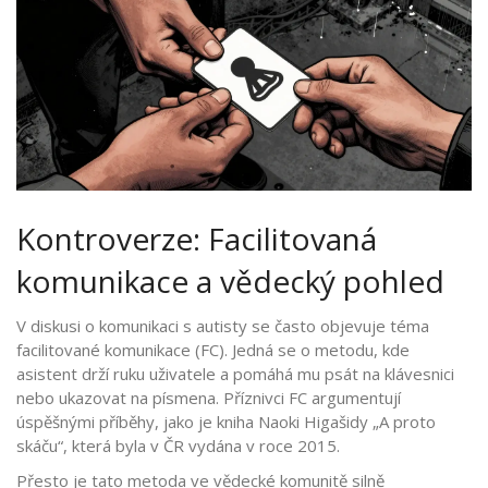
Kontroverze: Facilitovaná
komunikace a vědecký pohled
V diskusi o komunikaci s autisty se často objevuje téma
facilitované komunikace (FC). Jedná se o metodu, kde
asistent drží ruku uživatele a pomáhá mu psát na klávesnici
nebo ukazovat na písmena. Příznivci FC argumentují
úspěšnými příběhy, jako je kniha Naoki Higašidy „A proto
skáču“, která byla v ČR vydána v roce 2015.
Přesto je tato metoda ve vědecké komunitě silně