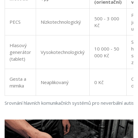
(orientační)
vý
Pr
500 - 3 000
PECS
Nízkotechnologický
jas
Kč
uče
Syn
Hlasový
10 000 - 50
hla
generátor
Vysokotechnologický
000 Kč
slo
(tablet)
zá
Gesta a
Ok
Neaplikovaný
0 Kč
mimika
do
Srovnání hlavních komunikačních systémů pro neverbální autist