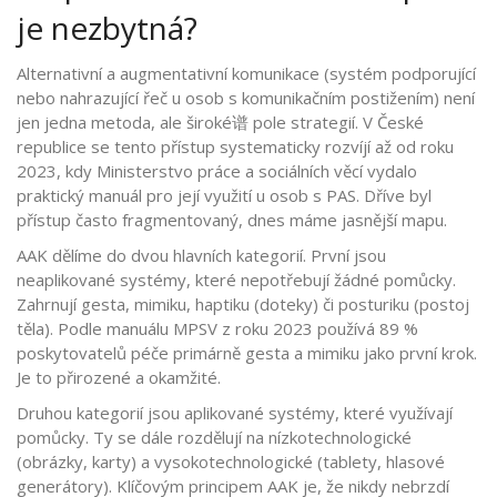
je nezbytná?
Alternativní a augmentativní komunikace
(
systém podporující
nebo nahrazující řeč u osob s komunikačním postižením
)
není
jen jedna metoda, ale široké谱 pole strategií. V České
republice se tento přístup systematicky rozvíjí až od roku
2023, kdy Ministerstvo práce a sociálních věcí vydalo
praktický manuál pro její využití u osob s PAS. Dříve byl
přístup často fragmentovaný, dnes máme jasnější mapu.
AAK dělíme do dvou hlavních kategorií. První jsou
neaplikované systémy, které nepotřebují žádné pomůcky.
Zahrnují gesta, mimiku, haptiku (doteky) či posturiku (postoj
těla). Podle manuálu MPSV z roku 2023 používá 89 %
poskytovatelů péče primárně gesta a mimiku jako první krok.
Je to přirozené a okamžité.
Druhou kategorií jsou aplikované systémy, které využívají
pomůcky. Ty se dále rozdělují na nízkotechnologické
(obrázky, karty) a vysokotechnologické (tablety, hlasové
generátory). Klíčovým principem AAK je, že nikdy nebrzdí