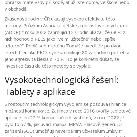
obrázky máte vždy při sobě, ať už jste doma, ve škole nebo
v obchodě.
Zkušenosti rodin v ČR ukazují vysokou efektivitu této
metody. Průzkum Asociace dětské a dorostové psychiatrie
(ADDP) z roku 2022 zahrnující 127 rodin ukázal, že 68 % z
nich hodnotilo PECS jako „velmi užitečné“ nebo „spíše
užitečné“. Rodič sedmiletého Tomáše uvedl, že po dvou
letech tréninku PECS syn komunikuje 80 základních potřeb a
jeho agresivita klesla o 70 %. To je konkrétní důkaz, že
investice času do této metody se vyplatí.
Vysokotechnologická řešení:
Tablety a aplikace
S rostoucím technologickým vývojem se posouvá i hranice
možností komunikace. Zatímco v roce 2018 tvořily tabletové
aplikace jen 22 % komunikačních systémů, v roce 2022 již
bylo to 57 %, jak uvádí manuál MPSV. Hlasově generující
zařízení (SGD) umožňují neverbálním uživatelům „mluvit“