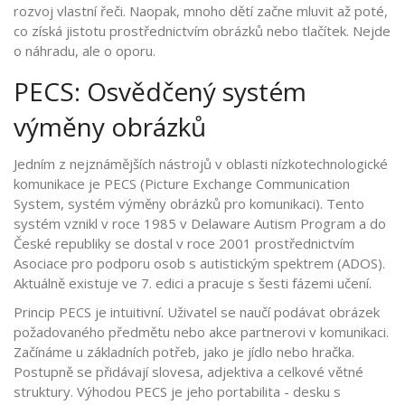
rozvoj vlastní řeči. Naopak, mnoho dětí začne mluvit až poté,
co získá jistotu prostřednictvím obrázků nebo tlačítek. Nejde
o náhradu, ale o oporu.
PECS: Osvědčený systém
výměny obrázků
Jedním z nejznámějších nástrojů v oblasti nízkotechnologické
komunikace je
PECS
(
Picture Exchange Communication
System, systém výměny obrázků pro komunikaci
)
. Tento
systém vznikl v roce 1985 v Delaware Autism Program a do
České republiky se dostal v roce 2001 prostřednictvím
Asociace pro podporu osob s autistickým spektrem (ADOS).
Aktuálně existuje ve 7. edici a pracuje s šesti fázemi učení.
Princip PECS je intuitivní. Uživatel se naučí podávat obrázek
požadovaného předmětu nebo akce partnerovi v komunikaci.
Začínáme u základních potřeb, jako je jídlo nebo hračka.
Postupně se přidávají slovesa, adjektiva a celkové větné
struktury. Výhodou PECS je jeho portabilita - desku s