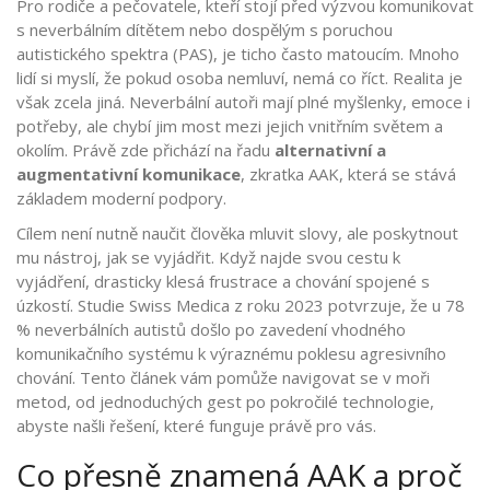
Pro rodiče a pečovatele, kteří stojí před výzvou komunikovat
s neverbálním dítětem nebo dospělým s poruchou
autistického spektra (PAS), je ticho často matoucím. Mnoho
lidí si myslí, že pokud osoba nemluví, nemá co říct. Realita je
však zcela jiná. Neverbální autoři mají plné myšlenky, emoce i
potřeby, ale chybí jim most mezi jejich vnitřním světem a
okolím. Právě zde přichází na řadu
alternativní a
augmentativní komunikace
, zkratka
AAK
, která se stává
základem moderní podpory.
Cílem není nutně naučit člověka mluvit slovy, ale poskytnout
mu nástroj, jak se vyjádřit. Když najde svou cestu k
vyjádření, drasticky klesá frustrace a chování spojené s
úzkostí. Studie Swiss Medica z roku 2023 potvrzuje, že u 78
% neverbálních autistů došlo po zavedení vhodného
komunikačního systému k výraznému poklesu agresivního
chování. Tento článek vám pomůže navigovat se v moři
metod, od jednoduchých gest po pokročilé technologie,
abyste našli řešení, které funguje právě pro vás.
Co přesně znamená AAK a proč