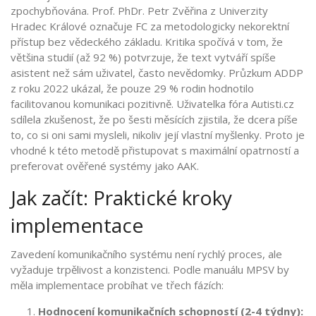
zpochybňována. Prof. PhDr. Petr Zvěřina z Univerzity
Hradec Králové označuje FC za metodologicky nekorektní
přístup bez vědeckého základu. Kritika spočívá v tom, že
většina studií (až 92 %) potvrzuje, že text vytváří spíše
asistent než sám uživatel, často nevědomky. Průzkum ADDP
z roku 2022 ukázal, že pouze 29 % rodin hodnotilo
facilitovanou komunikaci pozitivně. Uživatelka fóra Autisti.cz
sdílela zkušenost, že po šesti měsících zjistila, že dcera píše
to, co si oni sami mysleli, nikoliv její vlastní myšlenky. Proto je
vhodné k této metodě přistupovat s maximální opatrností a
preferovat ověřené systémy jako AAK.
Jak začít: Praktické kroky
implementace
Zavedení komunikačního systému není rychlý proces, ale
vyžaduje trpělivost a konzistenci. Podle manuálu MPSV by
měla implementace probíhat ve třech fázích:
Hodnocení komunikačních schopností (2-4 týdny):