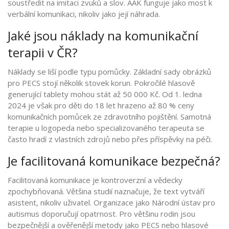
soustředit na imitaci zvuků a slov. AAK funguje jako most k
verbální komunikaci, nikoliv jako její náhrada.
Jaké jsou náklady na komunikační
terapii v ČR?
Náklady se liší podle typu pomůcky. Základní sady obrázků
pro PECS stojí několik stovek korun. Pokročilé hlasově
generující tablety mohou stát až 50 000 Kč. Od 1. ledna
2024 je však pro děti do 18 let hrazeno až 80 % ceny
komunikačních pomůcek ze zdravotního pojištění. Samotná
terapie u logopeda nebo specializovaného terapeuta se
často hradí z vlastních zdrojů nebo přes příspěvky na péči.
Je facilitovaná komunikace bezpečná?
Facilitovaná komunikace je kontroverzní a vědecky
zpochybňovaná. Většina studií naznačuje, že text vytváří
asistent, nikoliv uživatel. Organizace jako Národní ústav pro
autismus doporučují opatrnost. Pro většinu rodin jsou
bezpečnější a ověřenější metody jako PECS nebo hlasové