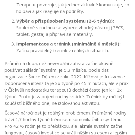
Terapeut pozoruje, jak jedinec aktuálně komunikuje, co
ho baví a jak reaguje na podněty.
Výběr a přizpůsobení systému (2-6 týdnů):
Společně s rodinou se vybere vhodný nástroj (PECS,
tablet, gesta) a připraví se materiály.
Implementace a trénink (minimálně 6 měsíců):
Začíná pravidelný trénink v reálných situacích.
Průměrná doba, než neverbální autista začne aktivně
používat základní systém, je 5,3 měsíce, podle dat
organizace Šance Dětem z roku 2022. Klíčová je frekvence.
Doporučená intenzita je 3x týdně po 45 minutách, ale v praxi
v ČR kvůli nedostatku terapeutů dochází často jen k 1,2x
týdně. Proto je zapojení rodiny kritické. Trénink by měl být
součástí běžného dne, ne izolovanou aktivitou.
Časová náročnost je reálným problémem. Průměrně rodiny
tráví 4,7 hodiny týdně tréninkem komunikačního systému.
Pro 42 % rodin je to překážkou, ale jakmile systém začne
fungovat, časová investice se vrátí nižším stresem a lepším