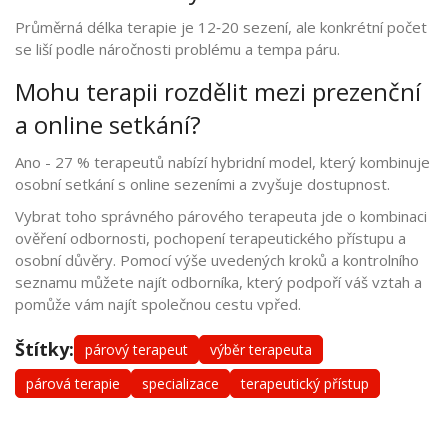
Průměrná délka terapie je 12‑20 sezení, ale konkrétní počet
se liší podle náročnosti problému a tempa páru.
Mohu terapii rozdělit mezi prezenční
a online setkání?
Ano - 27 % terapeutů nabízí hybridní model, který kombinuje
osobní setkání s online sezeními a zvyšuje dostupnost.
Vybrat toho správného párového terapeuta jde o kombinaci
ověření odbornosti, pochopení terapeutického přístupu a
osobní důvěry. Pomocí výše uvedených kroků a kontrolního
seznamu můžete najít odborníka, který podpoří váš vztah a
pomůže vám najít společnou cestu vpřed.
Štítky:
párový terapeut
výběr terapeuta
párová terapie
specializace
terapeutický přístup