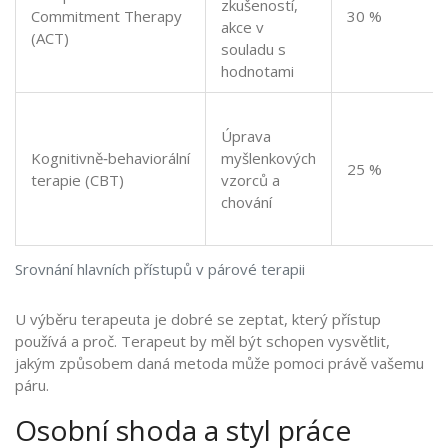
zkušeností,
Commitment Therapy
30 %
akce v
(ACT)
souladu s
hodnotami
Úprava
Kognitivně‑behaviorální
myšlenkových
25 %
terapie (CBT)
vzorců a
chování
Srovnání hlavních přístupů v párové terapii
U výběru terapeuta je dobré se zeptat, který přístup
používá a proč. Terapeut by měl být schopen vysvětlit,
jakým způsobem daná metoda může pomoci právě vašemu
páru.
Osobní shoda a styl práce