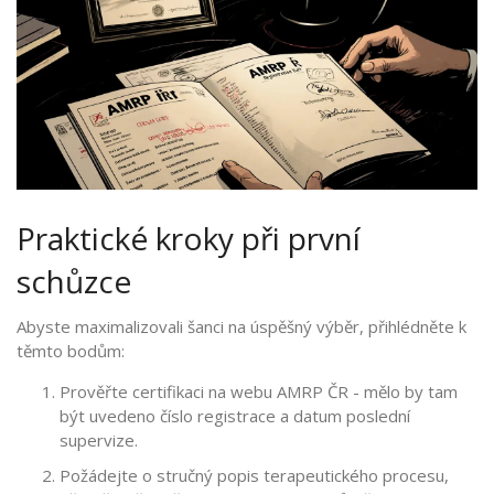
Praktické kroky při první
schůzce
Abyste maximalizovali šanci na úspěšný výběr, přihlédněte k
těmto bodům:
Prověřte certifikaci na webu
AMRP ČR
- mělo by tam
být uvedeno číslo registrace a datum poslední
supervize.
Požádejte o stručný popis terapeutického procesu,