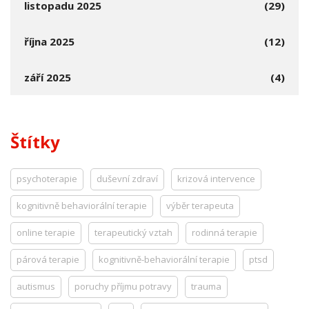
listopadu 2025
(29)
října 2025
(12)
září 2025
(4)
Štítky
psychoterapie
duševní zdraví
krizová intervence
kognitivně behaviorální terapie
výběr terapeuta
online terapie
terapeutický vztah
rodinná terapie
párová terapie
kognitivně-behaviorální terapie
ptsd
autismus
poruchy příjmu potravy
trauma