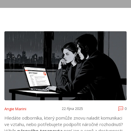
Angie Marini
22 října 2025
0
Hledáte odborníka, který pomůže znovu naladit komunikaci
ve vztahu, nebo potřebujete podpořit náročné rozhodnutí?
Výběr
párového terapeuta
není jen o ceně a dostupnosti -