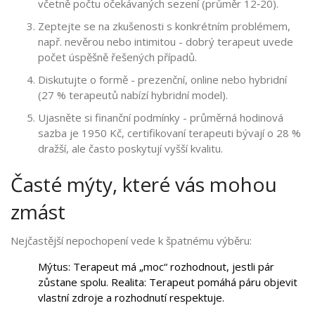
včetně počtu očekávaných sezení (průměr 12‑20).
Zeptejte se na zkušenosti s konkrétním problémem,
např. nevěrou nebo intimitou - dobrý terapeut uvede
počet úspěšně řešených případů.
Diskutujte o formě - prezenční, online nebo hybridní
(27 % terapeutů nabízí hybridní model).
Ujasněte si finanční podmínky - průměrná hodinová
sazba je 1950 Kč, certifikovaní terapeuti bývají o 28 %
dražší, ale často poskytují vyšší kvalitu.
Časté mýty, které vás mohou
zmást
Nejčastější nepochopení vede k špatnému výběru:
Mýtus: Terapeut má „moc“ rozhodnout, jestli pár
zůstane spolu. Realita: Terapeut pomáhá páru objevit
vlastní zdroje a rozhodnutí respektuje.