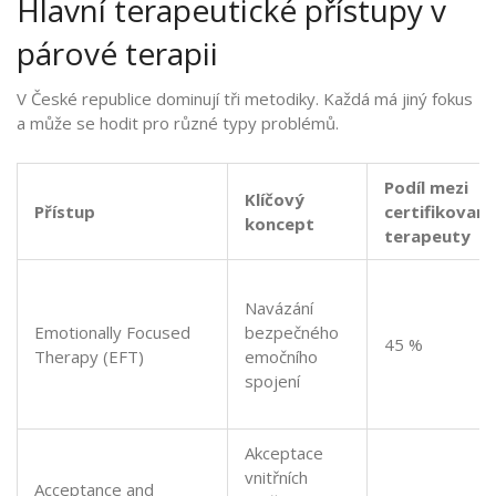
Hlavní terapeutické přístupy v
párové terapii
V České republice dominují tři metodiky. Každá má jiný fokus
a může se hodit pro různé typy problémů.
Podíl mezi
Klíčový
Přístup
certifikovan
koncept
terapeuty
Navázání
Emotionally Focused
bezpečného
45 %
Therapy (EFT)
emočního
spojení
Akceptace
vnitřních
Acceptance and