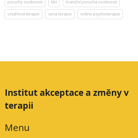
poruchy osobnosti
kbt
hraniční porucha osobnosti
vztahová terapie
cena terapie
online psychoterapie
Institut akceptace a změny v
terapii
Menu