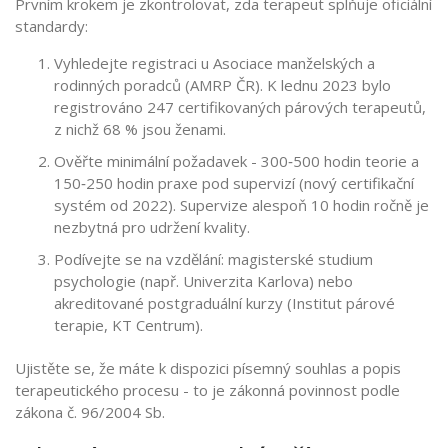
Prvním krokem je zkontrolovat, zda terapeut splňuje oficiální
standardy:
Vyhledejte registraci u
Asociace manželských a
rodinných poradců (AMRP ČR)
. K lednu 2023 bylo
registrováno 247 certifikovaných párových terapeutů,
z nichž 68 % jsou ženami.
Ověřte minimální požadavek - 300‑500 hodin teorie a
150‑250 hodin praxe pod supervizí (nový certifikační
systém od 2022). Supervize alespoň 10 hodin ročně je
nezbytná pro udržení kvality.
Podívejte se na vzdělání: magisterské studium
psychologie (např. Univerzita Karlova) nebo
akreditované postgraduální kurzy (
Institut párové
terapie
, KT Centrum).
Ujistěte se, že máte k dispozici písemný souhlas a popis
terapeutického procesu - to je zákonná povinnost podle
zákona č. 96/2004 Sb.