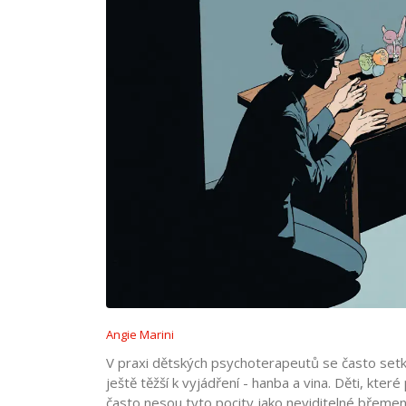
Angie Marini
V praxi dětských psychoterapeutů se často set
ještě těžší k vyjádření - hanba a vina. Děti, kt
často nesou tyto pocity jako neviditelné břemeno