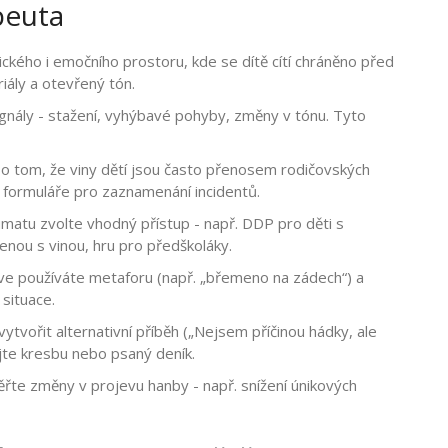
peuta
ického i emočního prostoru, kde se dítě cítí chráněno před
iály a otevřený tón.
ignály - stažení, vyhýbavé pohyby, změny v tónu. Tyto
 o tom, že viny dětí jsou často přenosem rodičovských
“ formuláře pro zaznamenání incidentů.
matu zvolte vhodný přístup - např. DDP pro děti s
nou s vinou, hru pro předškoláky.
rve používáte metaforu (např. „břemeno na zádech“) a
situace.
ytvořit alternativní příběh („Nejsem příčinou hádky, ale
ijte kresbu nebo psaný deník.
řte změny v projevu hanby - např. snížení únikových