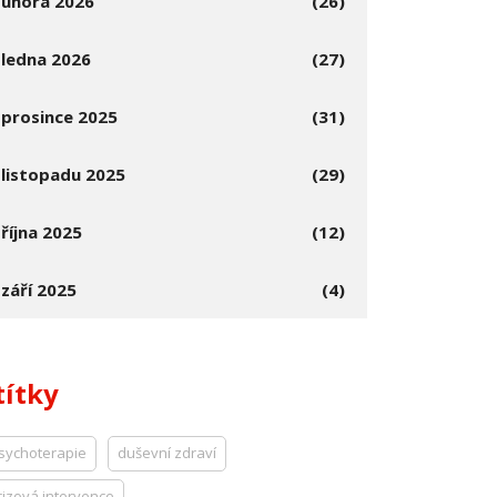
února 2026
(26)
ledna 2026
(27)
prosince 2025
(31)
listopadu 2025
(29)
října 2025
(12)
září 2025
(4)
títky
sychoterapie
duševní zdraví
rizová intervence