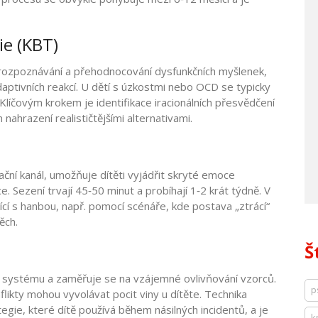
ie (KBT)
rozpoznávání a přehodnocování dysfunkčních myšlenek,
aptivních reakcí.
U dětí s úzkostmi nebo OCD se typicky
líčovým krokem je identifikace iracionálních přesvědčení
h nahrazení realističtějšími alternativami.
ační kanál, umožňuje dítěti vyjádřit skryté emoce
e.
Sezení trvají 45‑50 minut a probíhají 1‑2 krát týdně. V
cí s hanbou, např. pomocí scénáře, kde postava „ztrácí“
ěch.
Š
ho systému a zaměřuje se na vzájemné ovlivňování vzorců.
p
nflikty mohou vyvolávat pocit viny u dítěte. Technika
gie, které dítě používá během násilných incidentů, a je
k