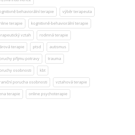
ognitivně behaviorální terapie
výběr terapeuta
nline terapie
kognitivně-behaviorální terapie
erapeutický vztah
rodinná terapie
árová terapie
ptsd
autismus
oruchy příjmu potravy
trauma
oruchy osobnosti
kbt
raniční porucha osobnosti
vztahová terapie
ena terapie
online psychoterapie