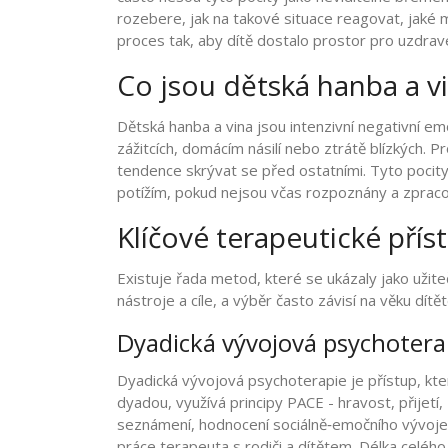
rozebere, jak na takové situace reagovat, jaké m
proces tak, aby dítě dostalo prostor pro uzdrave
Co jsou dětská hanba a v
Dětská hanba a vina
jsou intenzivní negativní em
zážitcích, domácím násilí nebo ztrátě blízkých. P
tendence skrývat se před ostatními.
Tyto pocity
potížím, pokud nejsou včas rozpoznány a zprac
Klíčové terapeutické přís
Existuje řada metod, které se ukázaly jako užite
nástroje a cíle, a výběr často závisí na věku dít
Dyadická vývojová psychotera
Dyadická vývojová psychoterapie
je přístup, kt
dyadou, využívá principy PACE - hravost, přijetí,
seznámení, hodnocení sociálně‑emočního vývoje,
práce terapeuta s rodiči a dítětem. Délka celéh