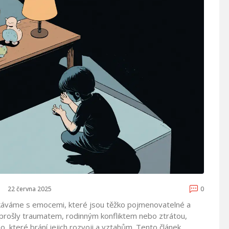
22 června 2025
0
káváme s emocemi, které jsou těžko pojmenovatelné a
eré prošly traumatem, rodinným konfliktem nebo ztrátou,
, které brání jejich rozvoji a vztahům. Tento článek