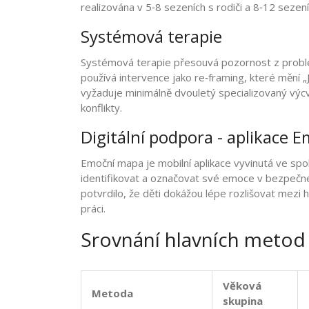
realizována v 5‑8 sezeních s rodiči a 8‑12 sezen
Systémová terapie
Systémová terapie
přesouvá pozornost z probl
používá intervence jako re‑framing, které mění „
vyžaduje minimálně dvouletý specializovaný výc
konflikty.
Digitální podpora - aplikace
Emoční mapa
je mobilní aplikace vyvinutá ve s
identifikovat a označovat své emoce v bezpečné
potvrdilo, že děti dokážou lépe rozlišovat mezi
práci.
Srovnání hlavních metod
Věková
Metoda
skupina