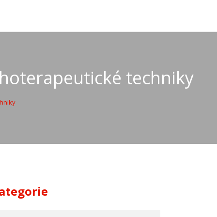
choterapeutické techniky
chniky
ategorie