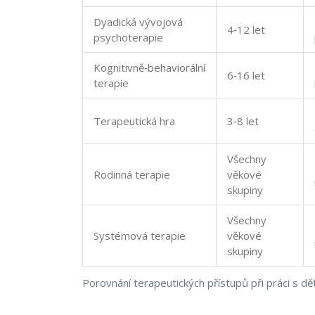
Dyadická vývojová
4‑12 let
psychoterapie
Kognitivně‑behaviorální
6‑16 let
terapie
Terapeutická hra
3‑8 let
Všechny
Rodinná terapie
věkové
skupiny
Všechny
Systémová terapie
věkové
skupiny
Porovnání terapeutických přístupů při práci s d