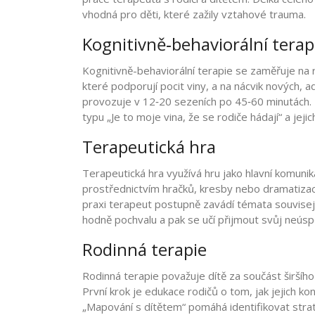
vhodná pro děti, které zažily vztahové trauma.
Kognitivně‑behaviorální terap
Kognitivně-behaviorální terapie
se zaměřuje na 
které podporují pocit viny, a na nácvik nových, ad
provozuje v 12‑20 sezeních po 45‑60 minutách. K
typu „Je to moje vina, že se rodiče hádají“ a jejic
Terapeutická hra
Terapeutická hra
využívá hru jako hlavní komunik
prostřednictvím hračků, kresby nebo dramatizac
praxi terapeut postupně zavádí témata souvisejí
hodně pochvalu a pak se učí přijmout svůj neúsp
Rodinná terapie
Rodinná terapie
považuje dítě za součást širší
První krok je edukace rodičů o tom, jak jejich ko
„Mapování s dítětem“ pomáhá identifikovat strate