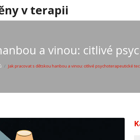
ěny v terapii
hanbou a vinou: citlivé psy
ů
Jak pracovat s dětskou hanbou a vinou: citlivé psychoterapeutické te
K