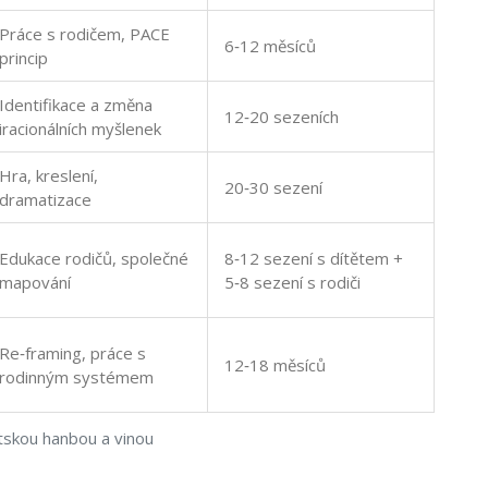
Práce s rodičem, PACE
6‑12 měsíců
princip
Identifikace a změna
12‑20 sezeních
iracionálních myšlenek
Hra, kreslení,
20‑30 sezení
dramatizace
Edukace rodičů, společné
8‑12 sezení s dítětem +
mapování
5‑8 sezení s rodiči
Re‑framing, práce s
12‑18 měsíců
rodinným systémem
ětskou hanbou a vinou