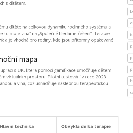
ích s dítětem.
k
o
ému dítěte na celkovou dynamiku rodinného systému a
Je to moje vina“ na „Společně hledáme řešení“.
Terapie
t
vik a je vhodná pro rodiny, kde jsou přítomny opakované
p
 Emoční mapa
p
p
polupráci s UK, která pomocí gamifikace umožňuje dětem
m virtuálním prostoru.
Pilotní testování v roce 2023
h
 hanbou a vina, což usnadňuje následnou terapeutickou
c
Hlavní technika
Obvyklá délka terapie