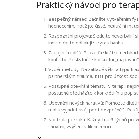
Praktický návod pro tera
Bezpečný rámec
: Začněte vytvářením fyz
hodnocením. Použijte čisté, neutrální mater
Rozpoznání projevu: Sledujte neverbální s
indicie často odhalují skrytou hanbu.
Zapojení rodičů: Proveďte krátkou edukaci
konfliktů. Poskytněte konkrétní „mapovací
Výběr metody: Na základě věku a typu trau
partnerským trauma, KBT pro úzkost spoje
Postupné otevírání tématu: V terapii nejp
postupně přecházíte k konkrétnímu popisu 
Upevnění nových narativů: Pomozte dítěti v
mohu vyjádřit svůj pocit bezpečně“). Použ
Kontrola pokroku: Každých 4‑6 týdnů prově
chování, zvýšení sdílení emocí.