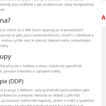
etody jsou ověřené a jak strukturovat citlivý terapeutický
ní.
A
ina?
oce, které se u dětí často objevují po traumatických
rojevují se jako pocit nedostatečnosti, strach z odmítnutí a
 mohou rychle vést k úzkosti, depresi nebo somatickým
ovány.
tupy
čné při práci s hanbou a vinou. Každá má specifické
ěte, povaze traumatu a zapojení rodiny.
pie (DDP)
erý pracuje s dítětem i jeho primárním pečovatelem jako
 zvědavost a empatii.
Metoda se skládá z pěti fází:
 posouzení rodičovské kapacity, práce s rodiči a společná
o procesu se obvykle pohybuje mezi 6‑12 měsíci a je