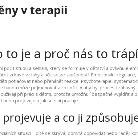
ěny v terapii
to je a proč nás to tráp
ní pocit studu a selhání, který se formuje v dětství a ovlivňuje em
ářet zdravé vztahy a učit se ze zkušeností.
Emocionální regulace
,
 děti potlačovat nebo přehánět reakce.
Psychoterapie
,
systematic
se hanba může pojmenovat a rozložit. A aby byl proces i zábavný,
užívají při práci s dětmi, protože umožňují bezpečně vyjádřit a př
hanba projevuje a jak se s ní pracuje.
 projevuje a co ji způsobuj
ociálních situací – dítě se skrývá, odmítá odpovídat nebo raději k