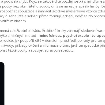
a pochvala chybí. Když se takové dítě později setká s
mindfulnes
é pocity bez okamžitého soudu, čímž se narušuje spirála hanby. 
o rozpoznat spouštěče a nahradit škodlivé myšlenkové vzorce zdra
enky o sebeúctě a selhání přímo formují jednání. Když se do proce
 vnitřním hlasem.
ná celoživotní blokádu. Praktické kroky zahrnují: sledování varov
tí výše zmíněných metod –
mindfulness
,
psychoterapie
i
terapeu
o rodiče, jak podpořit dítě v domácím prostředí, po rady pro ter
návody, příklady cvičení a informace o tom, jaké terapeutické pří
nat těžké pocity a rozvíjet zdravou sebeúctu.