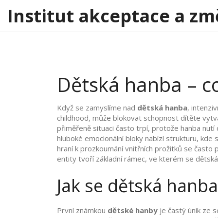
Institut akceptace a zm
Dětská hanba – co 
Když se zamyslíme nad
dětská hanba
,
intenziv
childhood
, může blokovat schopnost dítěte vytv
přiměřeně situaci
často trpí, protože hanba nutí
hluboké emocionální bloky
nabízí strukturu, kde 
hraní k prozkoumání vnitřních prožitků
se často po
entity tvoří základní rámec, ve kterém se dětská 
Jak se dětská hanba
První známkou
dětské hanby
je častý únik ze s