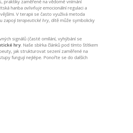
s
,
praktiky zaměřené na vědomé vnímání
Dětská hanba
ovlivňuje
emocionální regulaci
a
vějšími. V terapii se často využívá metoda
su zapojí
terapeutické hry
, dítě může symbolicky
ných signálů (časté omílání, vyhýbání se
tické hry
. Naše sbírka článků pod tímto štítkem
apeuty, jak strukturovat sezení zaměřené na
stupy fungují nejlépe. Ponořte se do dalších