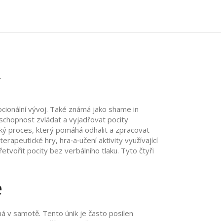
í
ocionální vývoj
. Také známá jako
shame in
schopnost zvládat a vyjadřovat pocity
ký proces, který pomáhá odhalit a zpracovat
terapeutické hry
,
hra‑a‑učení aktivity využívající
etvořit pocity bez verbálního tlaku. Tyto čtyři
e
oná v samotě. Tento únik je často posílen