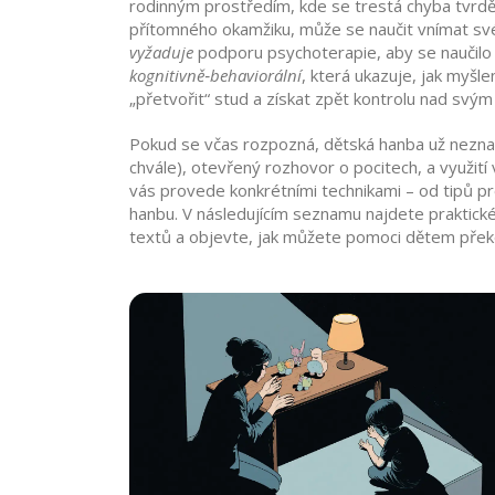
rodinným prostředím, kde se trestá chyba tvrdě 
přítomného okamžiku
, může se naučit vnímat sv
vyžaduje
podporu
psychoterapie
, aby se naučil
kognitivně‑behaviorální
, která ukazuje, jak myšl
„přetvořit“ stud a získat zpět kontrolu nad svým
Pokud se včas rozpozná, dětská hanba už nezname
chvále), otevřený rozhovor o pocitech, a využi
vás provede konkrétními technikami – od tipů pr
hanbu. V následujícím seznamu najdete praktické 
textů a objevte, jak můžete pomoci dětem překo