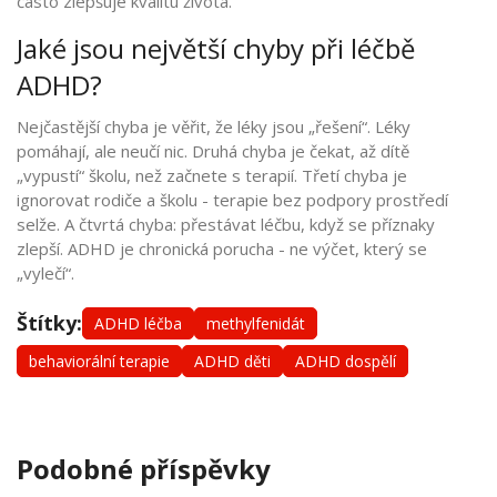
často zlepšuje kvalitu života.
Jaké jsou největší chyby při léčbě
ADHD?
Nejčastější chyba je věřit, že léky jsou „řešení“. Léky
pomáhají, ale neučí nic. Druhá chyba je čekat, až dítě
„vypustí“ školu, než začnete s terapií. Třetí chyba je
ignorovat rodiče a školu - terapie bez podpory prostředí
selže. A čtvrtá chyba: přestávat léčbu, když se příznaky
zlepší. ADHD je chronická porucha - ne výčet, který se
„vylečí“.
Štítky:
ADHD léčba
methylfenidát
behaviorální terapie
ADHD děti
ADHD dospělí
Podobné příspěvky