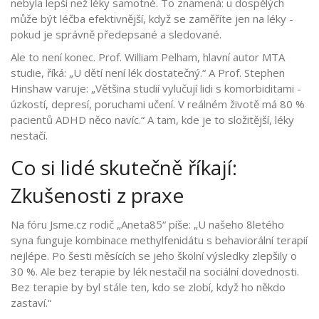
nebyla lepší než léky samotné. To znamená: u dospělých
může být léčba efektivnější, když se zaměříte jen na léky -
pokud je správně předepsané a sledované.
Ale to není konec. Prof. William Pelham, hlavní autor MTA
studie, říká: „U dětí není lék dostatečný.“ A Prof. Stephen
Hinshaw varuje: „Většina studií vylučují lidi s komorbiditami -
úzkostí, depresí, poruchami učení. V reálném životě má 80 %
pacientů ADHD něco navíc.“ A tam, kde je to složitější, léky
nestačí.
Co si lidé skutečně říkají:
Zkušenosti z praxe
Na fóru Jsme.cz rodič „Aneta85“ píše: „U našeho 8letého
syna funguje kombinace methylfenidátu s behaviorální terapií
nejlépe. Po šesti měsících se jeho školní výsledky zlepšily o
30 %. Ale bez terapie by lék nestačil na sociální dovednosti.
Bez terapie by byl stále ten, kdo se zlobí, když ho někdo
zastaví.“