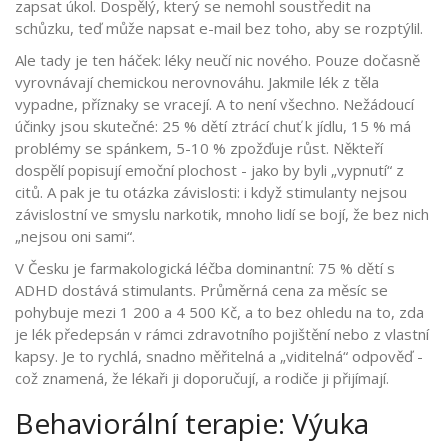
zapsat úkol. Dospělý, který se nemohl soustředit na
schůzku, teď může napsat e-mail bez toho, aby se rozptýlil.
Ale tady je ten háček: léky neučí nic nového. Pouze dočasně
vyrovnávají chemickou nerovnováhu. Jakmile lék z těla
vypadne, příznaky se vracejí. A to není všechno. Nežádoucí
účinky jsou skutečné: 25 % dětí ztrácí chuť k jídlu, 15 % má
problémy se spánkem, 5-10 % zpožďuje růst. Někteří
dospělí popisují emoční plochost - jako by byli „vypnutí“ z
citů. A pak je tu otázka závislosti: i když stimulanty nejsou
závislostní ve smyslu narkotik, mnoho lidí se bojí, že bez nich
„nejsou oni sami“.
V Česku je farmakologická léčba dominantní: 75 % dětí s
ADHD dostává stimulants. Průměrná cena za měsíc se
pohybuje mezi 1 200 a 4 500 Kč, a to bez ohledu na to, zda
je lék předepsán v rámci zdravotního pojištění nebo z vlastní
kapsy. Je to rychlá, snadno měřitelná a „viditelná“ odpověď -
což znamená, že lékaři ji doporučují, a rodiče ji přijímají.
Behaviorální terapie: Výuka