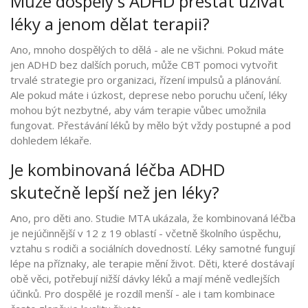
Může dospělý s ADHD přestat užívat
léky a jenom dělat terapii?
Ano, mnoho dospělých to dělá - ale ne všichni. Pokud máte
jen ADHD bez dalších poruch, může CBT pomoci vytvořit
trvalé strategie pro organizaci, řízení impulsů a plánování.
Ale pokud máte i úzkost, deprese nebo poruchu učení, léky
mohou být nezbytné, aby vám terapie vůbec umožnila
fungovat. Přestávání léků by mělo být vždy postupné a pod
dohledem lékaře.
Je kombinovaná léčba ADHD
skutečně lepší než jen léky?
Ano, pro děti ano. Studie MTA ukázala, že kombinovaná léčba
je nejúčinnější v 12 z 19 oblastí - včetně školního úspěchu,
vztahu s rodiči a sociálních dovedností. Léky samotné fungují
lépe na příznaky, ale terapie mění život. Děti, které dostávají
obě věci, potřebují nižší dávky léků a mají méně vedlejších
účinků. Pro dospělé je rozdíl menší - ale i tam kombinace