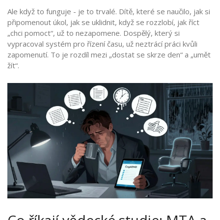
Ale když to funguje - je to trvalé. Dítě, které se naučilo, jak si
připomenout úkol, jak se uklidnit, když se rozzlobí, jak říct
„chci pomoct“, už to nezapomene. Dospělý, který si
vypracoval systém pro řízení času, už neztrácí práci kvůli
zapomenutí. To je rozdíl mezi „dostat se skrze den“ a „umět
žít“.
Co říkají vědecké studie: MTA a