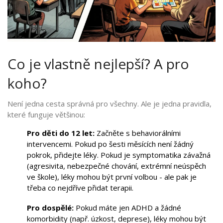
Co je vlastně nejlepší? A pro
koho?
Není jedna cesta správná pro všechny. Ale je jedna pravidla,
které funguje většinou:
Pro děti do 12 let:
Začněte s behaviorálními
intervencemi. Pokud po šesti měsících není žádný
pokrok, přidejte léky. Pokud je symptomatika závažná
(agresivita, nebezpečné chování, extrémní neúspěch
ve škole), léky mohou být první volbou - ale pak je
třeba co nejdříve přidat terapii.
Pro dospělé:
Pokud máte jen ADHD a žádné
komorbidity (např. úzkost, deprese), léky mohou být