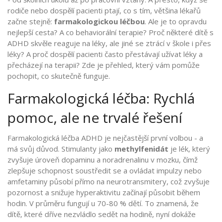
rodiče nebo dospělí pacienti ptají, co s tím, většina lékařů
začne stejně:
farmakologickou léčbou
. Ale je to opravdu
nejlepší cesta? A co behaviorální terapie? Proč některé dítě s
ADHD skvěle reaguje na léky, ale jiné se ztrácí v škole i přes
léky? A proč dospělí pacienti často přestávají užívat léky a
přecházejí na terapii? Zde je přehled, který vám pomůže
pochopit, co skutečně funguje.
Farmakologická léčba: Rychlá
pomoc, ale ne trvalé řešení
Farmakologická léčba ADHD je nejčastější první volbou - a
má svůj důvod. Stimulanty jako
methylfenidát
je lék, který
zvyšuje úroveň dopaminu a noradrenalinu v mozku, čímž
zlepšuje schopnost soustředit se a ovládat impulzy
nebo
amfetaminy
působí přímo na neurotransmitery, což zvyšuje
pozornost a snižuje hyperaktivitu
začínají působit během
hodin. V průměru fungují u 70-80 % dětí. To znamená, že
dítě, které dříve nezvládlo sedět na hodině, nyní dokáže