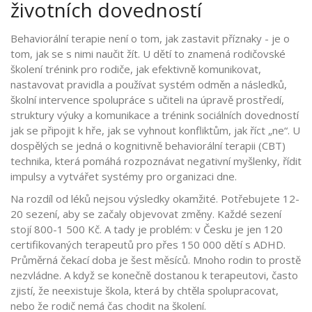
životních dovedností
Behaviorální terapie není o tom, jak zastavit příznaky - je o
tom, jak se s nimi naučit žít. U dětí to znamená
rodičovské
školení
trénink pro rodiče, jak efektivně komunikovat,
nastavovat pravidla a používat systém odměn a následků
,
školní intervence
spolupráce s učiteli na úpravě prostředí,
struktury výuky a komunikace
a
trénink sociálních dovedností
jak se připojit k hře, jak se vyhnout konfliktům, jak říct „ne“
. U
dospělých se jedná o
kognitivně behaviorální terapii (CBT)
technika, která pomáhá rozpoznávat negativní myšlenky, řídit
impulsy a vytvářet systémy pro organizaci dne
.
Na rozdíl od léků nejsou výsledky okamžité. Potřebujete 12-
20 sezení, aby se začaly objevovat změny. Každé sezení
stojí 800-1 500 Kč. A tady je problém: v Česku je jen 120
certifikovaných terapeutů pro přes 150 000 dětí s ADHD.
Průměrná čekací doba je šest měsíců. Mnoho rodin to prostě
nezvládne. A když se konečně dostanou k terapeutovi, často
zjistí, že neexistuje škola, která by chtěla spolupracovat,
nebo že rodič nemá čas chodit na školení.