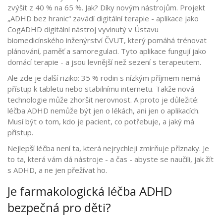
zvýšit z 40 % na 65 %. Jak? Díky novým nástrojům. Projekt
„ADHD bez hranic“ zavádí digitální terapie - aplikace jako
CogADHD
digitální nástroj vyvinutý v Ústavu
biomedicínského inženýrství ČVUT, který pomáhá trénovat
plánování, paměť a samoregulaci
. Tyto aplikace fungují jako
domácí terapie - a jsou levnější než sezení s terapeutem.
Ale zde je další riziko: 35 % rodin s nízkým příjmem nemá
přístup k tabletu nebo stabilnímu internetu. Takže nová
technologie může zhoršit nerovnost. A proto je důležité:
léčba ADHD nemůže být jen o lékách, ani jen o aplikacích.
Musí být o tom, kdo je pacient, co potřebuje, a jaký má
přístup.
Nejlepší léčba není ta, která nejrychleji zmírňuje příznaky. Je
to ta, která vám dá nástroje - a čas - abyste se naučili, jak žít
s ADHD, a ne jen přežívat ho.
Je farmakologická léčba ADHD
bezpečná pro děti?