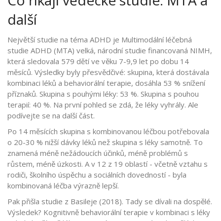
další
Největší studie na téma ADHD je
Multimodální léčebná
studie ADHD (MTA)
velká, národní studie financovaná NIMH,
která sledovala 579 dětí ve věku 7-9,9 let po dobu 14
měsíců
. Výsledky byly přesvědčivé: skupina, která dostávala
kombinaci léků a behaviorální terapie, dosáhla 53 % snížení
příznaků. Skupina s pouhými léky: 53 %. Skupina s pouhou
terapií: 40 %. Na první pohled se zdá, že léky vyhrály. Ale
podívejte se na další část.
Po 14 měsících skupina s kombinovanou léčbou potřebovala
o 20-30 % nižší dávky léků než skupina s léky samotně. To
znamená méně nežádoucích účinků, méně problémů s
růstem, méně úzkosti. A v 12 z 19 oblastí - včetně vztahu s
rodiči, školního úspěchu a sociálních dovedností - byla
kombinovaná léčba výrazně lepší.
Pak přišla studie z Basileje (2018). Tady se dívali na dospělé.
Výsledek? Kognitivně behaviorální terapie v kombinaci s léky