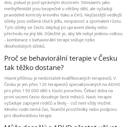
Ano, pokud je pod správným dozorem. Stimulants jako
methylfenidát jsou bezpečné u většiny dětí, ale vyžadují
pravidelné kontroly krevního tlaku a EKG. Nejčastější vedlejší
účinky jsou snížená chuť k jídlu, nespavost a zpomalení růstu.
Tyto účinky se často zlepšují po upravení dávky nebo
přechodu na jiný lék. Důležité je, aby lék nebyl jedinou volbou
- kombinace s behaviorální terapií snižuje riziko
dlouhodobých účinků.
Proč se behaviorální terapie v Česku
tak těžko dostane?
Hlavní příčinou je nedostatek kvalifikovaných terapeutů. V
Česku je jen přes 120 terapeutů specializovaných na ADHD
pro přes 150 000 dětí s touto poruchou. Čekací doba na
první sezení často dosahuje šesti měsíců. Navíc terapie
vyžaduje zapojení rodičů a školy - což není vždy možné.
Mnoho rodin nemá čas, finanční prostředky nebo podporu
pro dlouhodobou terapii.