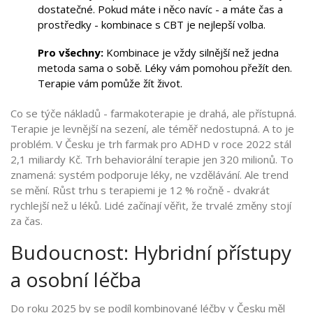
dostatečné. Pokud máte i něco navíc - a máte čas a
prostředky - kombinace s CBT je nejlepší volba.
Pro všechny:
Kombinace je vždy silnější než jedna
metoda sama o sobě. Léky vám pomohou přežít den.
Terapie vám pomůže žít život.
Co se týče nákladů - farmakoterapie je drahá, ale přístupná.
Terapie je levnější na sezení, ale téměř nedostupná. A to je
problém. V Česku je trh farmak pro ADHD v roce 2022 stál
2,1 miliardy Kč. Trh behaviorální terapie jen 320 milionů. To
znamená: systém podporuje léky, ne vzdělávání. Ale trend
se mění. Růst trhu s terapiemi je 12 % ročně - dvakrát
rychlejší než u léků. Lidé začínají věřit, že trvalé změny stojí
za čas.
Budoucnost: Hybridní přístupy
a osobní léčba
Do roku 2025 by se podíl kombinované léčby v Česku měl