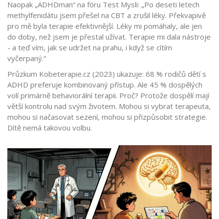
Naopak „ADHDman“ na fóru Test Mysli: „Po deseti letech
methylfenidátu jsem přešel na CBT a zrušil léky. Překvapivě
pro mě byla terapie efektivnější. Léky mi pomáhaly, ale jen
do doby, než jsem je přestal užívat. Terapie mi dala nástroje
- a teď vím, jak se udržet na prahu, i když se cítím
vyčerpaný.“
Průzkum Kobeterapie.cz (2023) ukazuje: 68 % rodičů dětí s
ADHD preferuje kombinovaný přístup. Ale 45 % dospělých
volí primárně behaviorální terapii. Proč? Protože dospělí mají
větší kontrolu nad svým životem. Mohou si vybrat terapeuta,
mohou si načasovat sezení, mohou si přizpůsobit strategie.
Dítě nemá takovou volbu.