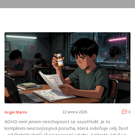
Angie Marini
22 února 2026
0
ADHD není jenom neschopnost se soustředit. Je to
komplexní neurovývojová porucha, která ovlivňuje celý život
- od školních úkolů až po pracovní vztahy. A přesto, když se