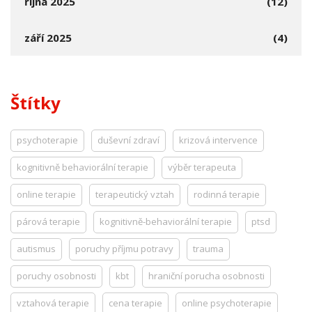
října 2025
(12)
září 2025
(4)
Štítky
psychoterapie
duševní zdraví
krizová intervence
kognitivně behaviorální terapie
výběr terapeuta
online terapie
terapeutický vztah
rodinná terapie
párová terapie
kognitivně-behaviorální terapie
ptsd
autismus
poruchy příjmu potravy
trauma
poruchy osobnosti
kbt
hraniční porucha osobnosti
vztahová terapie
cena terapie
online psychoterapie