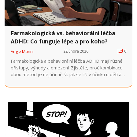
Farmakologická vs. behaviorální léčba
ADHD: Co funguje lépe a pro koho?
Angie Marini
22 února 2026
0
Farmakologická a behaviorální léčba ADHD mají různé
přístupy, výhody a omezení. Zjistěte, proč kombinace
obou metod je nejúčinnější, jak se liší v účinku u dětí a
dospělých a proč v Česku stále dominují léky.