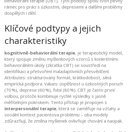
behaviorální terapie (DBT). Tyto podoby spolu tvoří pevný
rámec pro práci s úzkostmi, depresemi a dalšími problémy
dospělých i dětí.
Klíčové podtypy a jejich
charakteristiky
kognitivně-behaviorální terapie
,
je terapeutický model,
který spojuje změnu myšlenkových vzorců s konkrétními
behaviorálními úkoly
(zkratka CBT) se soustředí na
identifikaci a přetvoření maladaptivních přesvědčení.
Attributes: strukturovaný formát, krátkodobost, silná
empirická podpora. Values: úspěšnost u úzkostných poruch
(70 %), deprese (60 %), fobií (80 %). CBT je často první
volbou, protože kombinuje rychlé výsledky s jasně
měřitelným pokrokem. Tento přístup je propojen s
interpersonální terapie
,
která se zaměřuje na vztahy a
sociální kontext pacientova problému
– oba modely
zdůrazňují, že změna myšlenek ovlivňuje chování a naopak.