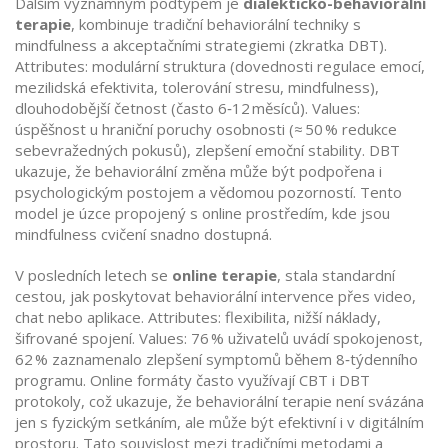
Dalším významným podtypem je
dialekticko-behaviorální
terapie
,
kombinuje tradiční behaviorální techniky s
mindfulness a akceptačními strategiemi
(zkratka DBT).
Attributes: modulární struktura (dovednosti regulace emocí,
mezilidská efektivita, tolerování stresu, mindfulness),
dlouhodobější četnost (často 6‑12 měsíců). Values:
úspěšnost u hraniční poruchy osobnosti (≈ 50 % redukce
sebevražedných pokusů), zlepšení emoční stability. DBT
ukazuje, že behaviorální změna může být podpořena i
psychologickým postojem a vědomou pozorností. Tento
model je úzce propojený s online prostředím, kde jsou
mindfulness cvičení snadno dostupná.
V posledních letech se
online terapie
,
stala standardní
cestou, jak poskytovat behaviorální intervence přes video,
chat nebo aplikace
. Attributes: flexibilita, nižší náklady,
šifrované spojení. Values: 76 % uživatelů uvádí spokojenost,
62 % zaznamenalo zlepšení symptomů během 8‑týdenního
programu. Online formáty často využívají CBT i DBT
protokoly, což ukazuje, že behaviorální terapie není svázána
jen s fyzickým setkáním, ale může být efektivní i v digitálním
prostoru. Tato souvislost mezi tradičními metodami a