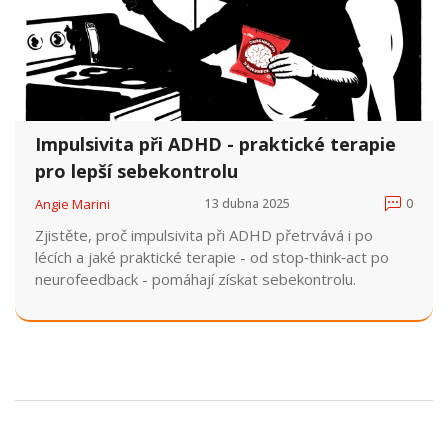
Impulsivita při ADHD - praktické terapie
pro lepší sebekontrolu
Angie Marini
13 dubna 2025
0
Zjistěte, proč impulsivita při ADHD přetrvává i po
lécích a jaké praktické terapie - od stop‑think‑act po
neurofeedback - pomáhají získat sebekontrolu.