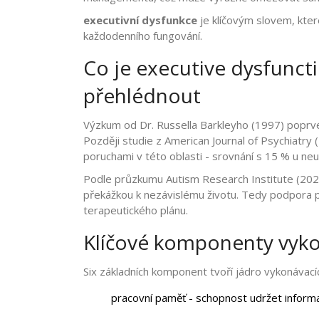
executivní dysfunkce
je klíčovým slovem, kter
každodenního fungování.
Co je executive dysfunct
přehlédnout
Výzkum od Dr. Russella Barkleyho (1997) poprv
Později studie z American Journal of Psychiatry
poruchami v této oblasti - srovnání s 15 % u ne
Podle průzkumu Autism Research Institute (2023) 
překážkou k nezávislému životu. Tedy podpora pl
terapeutického plánu.
Klíčové komponenty vyko
Six základních komponent tvoří jádro vykonávacíc
pracovní paměť
- schopnost udržet informa