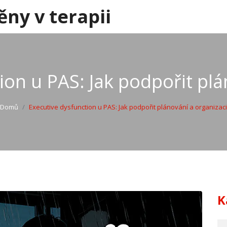
ěny v terapii
ion u PAS: Jak podpořit plá
Domů
Executive dysfunction u PAS: Jak podpořit plánování a organizaci
K