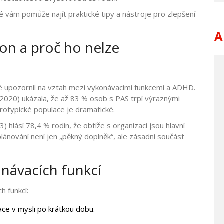
é vám pomůže najít praktické tipy a nástroje pro zlepšení
A
ion a proč ho nelze
é upozornil na vztah mezi vykonávacími funkcemi a ADHD.
 (2020) ukázala, že až 83 % osob s PAS trpí výraznými
urotypické populace je dramatické.
hlásí 78,4 % rodin, že obtíže s organizací jsou hlavní
ánování není jen „pěkný doplněk“, ale zásadní součást
návacích funkcí
h funkcí:
ce v mysli po krátkou dobu.