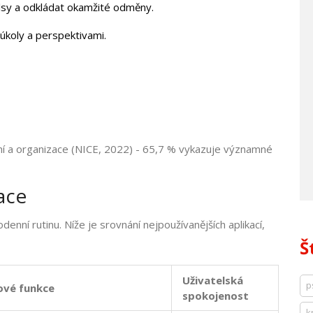
lsy a odkládat okamžité odměny.
 úkoly a perspektivami.
ání a organizace (NICE, 2022) - 65,7 % vykazuje významné
ace
enní rutinu. Níže je srovnání nejpoužívanějších aplikací,
Š
Uživatelská
p
čové funkce
spokojenost
k