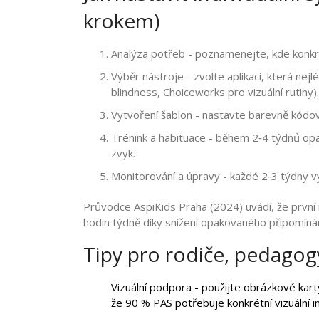
krokem)
Analýza potřeb - poznamenejte, kde konkrét
Výběr nástroje - zvolte aplikaci, která ne
blindness, Choiceworks pro vizuální rutiny).
Vytvoření šablon - nastavte barevně kódov
Trénink a habituace - během 2‑4 týdnů opa
zvyk.
Monitorování a úpravy - každé 2‑3 týdny v
Průvodce AspiKids Praha (2024) uvádí, že první 
hodin týdně díky snížení opakovaného připomínán
Tipy pro rodiče, pedagog
Vizuální podpora - použijte obrázkové kar
že 90 % PAS potřebuje konkrétní vizuální i