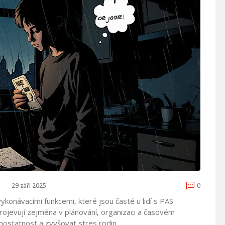
29 září 2025
0
ykonávacími funkcemi, které jsou časté u lidí s
PAS
projevují zejména v plánování, organizaci a časovém
statnost a zvyšovat stres rodin.