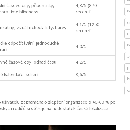
ální časové osy, připomínky,
4,3/5 (870
k
ora time blindness
recenzí)
o
4,1/5 (1250
í rutiny, vizuální check-listy, barvy
recenzí)
r
ické odpočítávání, jednoduché
k
4,0/5
raní
a
vné časové osy, odhad času
4,2/5
p
é kalendáře, sdílení
3,6/5
h
c
 uživatelů zaznamenalo zlepšení organizace o 40‑60 % po
ských rodičů si stěžuje na nedostatek české lokalizace -