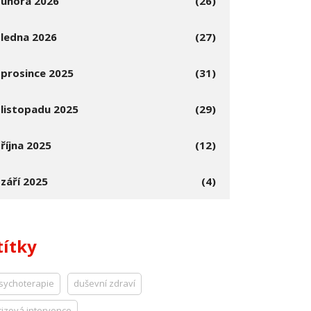
února 2026
(26)
ledna 2026
(27)
prosince 2025
(31)
listopadu 2025
(29)
října 2025
(12)
září 2025
(4)
títky
sychoterapie
duševní zdraví
rizová intervence