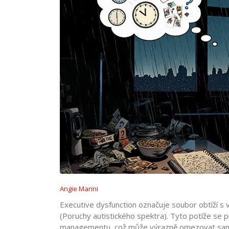
Angie Marini
Executive dysfunction
označuje soubor obtíží s v
(Poruchy autistického spektra). Tyto potíže se 
managementu, což může výrazně omezovat samo