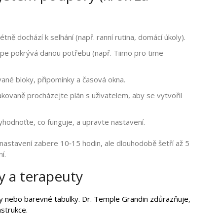
ně dochází k selhání (např. ranní rutina, domácí úkoly).
jlépe pokrývá danou potřebu (např. Tiimo pro time
ané bloky, připomínky a časová okna.
kovaně procházejte plán s uživatelem, aby se vytvořil
yhodnoťte, co funguje, a upravte nastavení.
nastavení zabere 10‑15 hodin, ale dlouhodobě šetří až 5
í.
y a terapeuty
ty nebo barevné tabulky. Dr. Temple Grandin zdůrazňuje,
nstrukce.