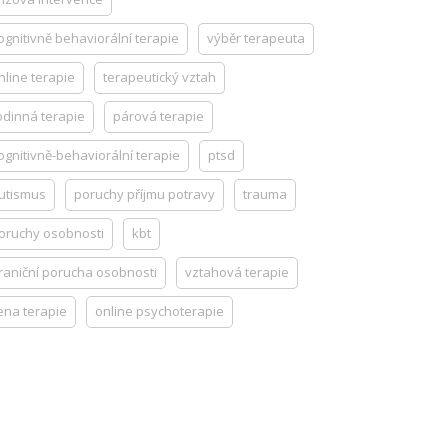
ognitivně behaviorální terapie
výběr terapeuta
nline terapie
terapeutický vztah
odinná terapie
párová terapie
ognitivně-behaviorální terapie
ptsd
utismus
poruchy příjmu potravy
trauma
oruchy osobnosti
kbt
raniční porucha osobnosti
vztahová terapie
ena terapie
online psychoterapie