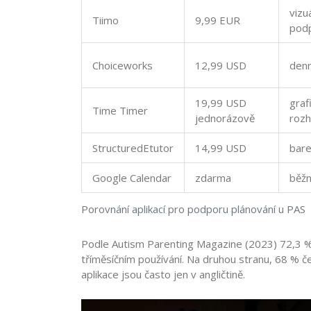
vizu
Tiimo
9,99 EUR
podp
Choiceworks
12,99 USD
denn
19,99 USD
graf
Time Timer
jednorázově
rozh
StructuredEtutor
14,99 USD
bare
Google Calendar
zdarma
běžn
Porovnání aplikací pro podporu plánování u PAS
Podle Autism Parenting Magazine (2023) 72,3 %
tříměsíčním používání. Na druhou stranu, 68 % če
aplikace jsou často jen v angličtině.