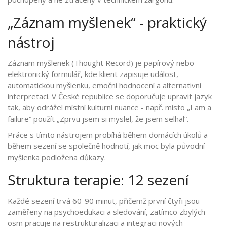
„Záznam myšlenek“ - praktický
nástroj
Záznam myšlenek
(
Thought Record
)
je papírový nebo
elektronický formulář, kde klient zapisuje událost,
automatickou myšlenku, emoční hodnocení a alternativní
interpretaci. V České republice se doporučuje upravit jazyk
tak, aby odrážel místní kulturní nuance - např. místo „I am a
failure“ použít „Zprvu jsem si myslel, že jsem selhal“.
Práce s tímto nástrojem probíhá během domácích úkolů a
během sezení se společně hodnotí, jak moc byla původní
myšlenka podložena důkazy.
Struktura terapie: 12 sezení
Každé sezení trvá 60-90 minut, přičemž první čtyři jsou
zaměřeny na psychoedukaci a sledování, zatímco zbylých
osm pracuje na restrukturalizaci a integraci nových