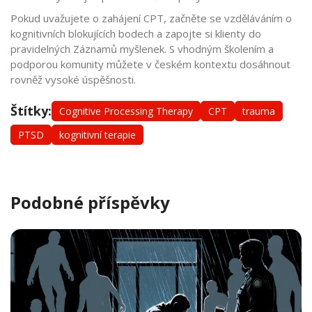
Pokud uvažujete o zahájení CPT, začněte se vzděláváním o
kognitivních blokujících bodech a zapojte si klienty do
pravidelných Záznamů myšlenek. S vhodným školením a
podporou komunity můžete v českém kontextu dosáhnout
rovněž vysoké úspěšnosti.
Štítky:
Cognitive Processing Therapy
CPT
trauma
PTSD
kognitivní terapie
Podobné příspěvky