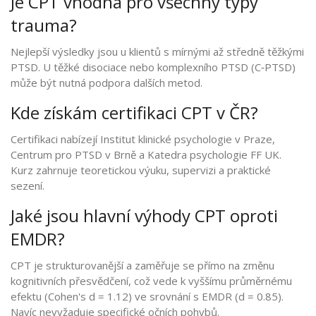
Je CPT vhodná pro všechny typy
trauma?
Nejlepší výsledky jsou u klientů s mírnými až středně těžkými
PTSD. U těžké disociace nebo komplexního PTSD (C‑PTSD)
může být nutná podpora dalších metod.
Kde získám certifikaci CPT v ČR?
Certifikaci nabízejí Institut klinické psychologie v Praze,
Centrum pro PTSD v Brně a Katedra psychologie FF UK.
Kurz zahrnuje teoretickou výuku, supervizi a praktické
sezení.
Jaké jsou hlavní výhody CPT oproti
EMDR?
CPT je strukturovanější a zaměřuje se přímo na změnu
kognitivních přesvědčení, což vede k vyššímu průměrnému
efektu (Cohen's d = 1.12) ve srovnání s EMDR (d = 0.85).
Navíc nevyžaduje specifické očních pohybů.