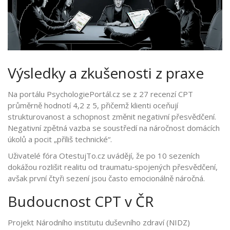
Výsledky a zkušenosti z praxe
Na portálu PsychologiePortál.cz se z 27 recenzí CPT
průměrně hodnotí 4,2 z 5, přičemž klienti oceňují
strukturovanost a schopnost změnit negativní přesvědčení.
Negativní zpětná vazba se soustředí na náročnost domácích
úkolů a pocit „příliš technické“.
Uživatelé fóra OtestujTo.cz uvádějí, že po 10 sezeních
dokážou rozlišit realitu od traumatu‑spojených přesvědčení,
avšak první čtyři sezení jsou často emocionálně náročná.
Budoucnost CPT v ČR
Projekt Národního institutu duševního zdraví (NIDZ)