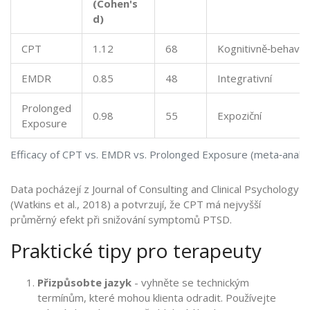
(Cohen's
d)
CPT
1.12
68
Kognitivně‑behavior
EMDR
0.85
48
Integrativní
Prolonged
0.98
55
Expoziční
Exposure
Efficacy of CPT vs. EMDR vs. Prolonged Exposure (meta‑analý
Data pocházejí z Journal of Consulting and Clinical Psychology
(Watkins et al., 2018) a potvrzují, že CPT má nejvyšší
průměrný efekt při snižování symptomů PTSD.
Praktické tipy pro terapeuty
Přizpůsobte jazyk
- vyhněte se technickým
termínům, které mohou klienta odradit. Používejte