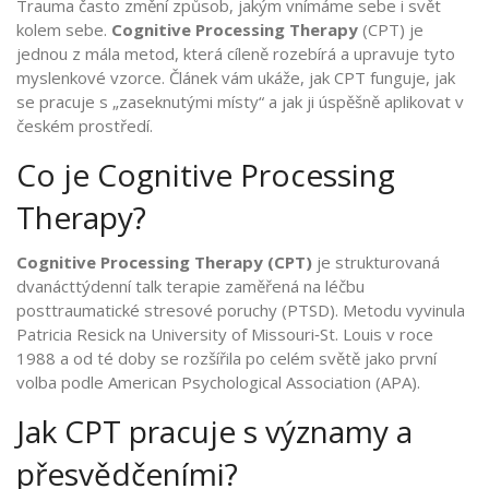
Trauma často změní způsob, jakým vnímáme sebe i svět
kolem sebe.
Cognitive Processing Therapy
(CPT) je
jednou z mála metod, která cíleně rozebírá a upravuje tyto
myslenkové vzorce. Článek vám ukáže, jak CPT funguje, jak
se pracuje s „zaseknutými místy“ a jak ji úspěšně aplikovat v
českém prostředí.
Co je Cognitive Processing
Therapy?
Cognitive Processing Therapy (CPT)
je strukturovaná
dvanácttýdenní talk terapie zaměřená na léčbu
posttraumatické stresové poruchy (
PTSD
).
Metodu vyvinula
Patricia Resick na University of Missouri‑St. Louis v roce
1988 a od té doby se rozšířila po celém světě jako první
volba podle American Psychological Association (APA).
Jak CPT pracuje s významy a
přesvědčeními?