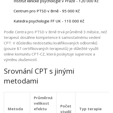
Institut klinické psychologie v Praze - 120 000 Kč
Centrum pro PTSD v Brně - 95 000 Kč
Katedra psychologie FF UK - 110 000 Kč
Podle
Centra pro PTSD v Brně
trvá průměrně 3 měsíce, než
terapeut dosáhne kompetence k samostatnému vedení
CPT. V důsledku nedostatku kvalifikovaných odborníků
(pouze 87 certifikovaných terapeutů) je důležité využít
online komunitu CPT‑CZ, která poskytuje supervize a
výměnu zkušeností.
Srovnání CPT s jinými
metodami
Průměrná
velikost
Počet
Metoda
efektu
Typ terapie
studií