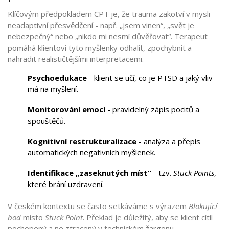
Klíčovým předpokladem CPT je, že trauma zakotví v mysli
neadaptivní přesvědčení - např. „jsem vinen“, „svět je
nebezpečný“ nebo „nikdo mi nesmí důvěřovat“. Terapeut
pomáhá klientovi tyto myšlenky odhalit, zpochybnit a
nahradit realističtějšími interpretacemi.
Psychoedukace
- klient se učí, co je PTSD a jaký vliv
má na myšlení.
Monitorování emocí
- pravidelný zápis pocitů a
spouštěčů.
Kognitivní restrukturalizace
- analýza a přepis
automatických negativních myšlenek.
Identifikace „zaseknutých míst“
- tzv.
Stuck Points
,
které brání uzdravení.
V českém kontextu se často setkáváme s výrazem
Blokující
bod
místo
Stuck Point
. Překlad je důležitý, aby se klient cítil
pochopený a ne ztracený v technickém žargonu.