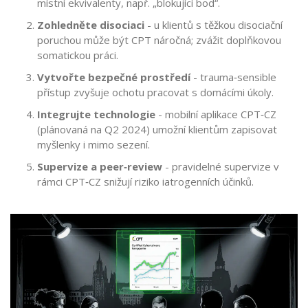
místní ekvivalenty, např. „blokující bod“.
Zohledněte disociaci
- u klientů s těžkou disociační
poruchou může být CPT náročná; zvážit doplňkovou
somatickou práci.
Vytvořte bezpečné prostředí
- trauma‑sensible
přístup zvyšuje ochotu pracovat s domácími úkoly.
Integrujte technologie
- mobilní aplikace CPT‑CZ
(plánovaná na Q2 2024) umožní klientům zapisovat
myšlenky i mimo sezení.
Supervize a peer‑review
- pravidelné supervize v
rámci CPT‑CZ snižují riziko iatrogenních účinků.