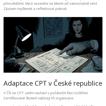
přesvědčení. Mezi sezeními se klienti učí samostatně vést
Záznam myšlenek a reflektovat pokrok.
Adaptace CPT v České republice
V ČR se CPT zatím nachází v počáteční fázi rozšíření.
Certifikované školení nabízejí tři organizace: