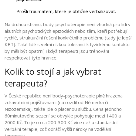
Prošli traumatem, které je obtížné verbalizovat.
Na druhou stranu, body-psychoterapie není vhodná pro lidi v
akutních psychotických epizodách nebo těm, kteří potřebují
rychlé, strukturální řešení konkrétního problému (tady je lepší
KBT). Také lidé s velmi nízkou tolerancí k fyzickému kontaktu
by měli být opatrní, i když terapeuti jsou trénováni
respektovat tyto hranice.
Kolik to stojí a jak vybrat
terapeuta?
V České republice není body-psychoterapie plně hrazena
zdravotními pojišťovnami (na rozdíl od Německa či
Nizozemska), takže jde o placenou službu. Cena jednoho
60minutového sezení se obvykle pohybuje mezi 1400 a
2000 Kč. To je o cca 200-300 Kč více než u standardní
verbální terapie, což odráží vyšší nároky na vzdělání
terapeuta.