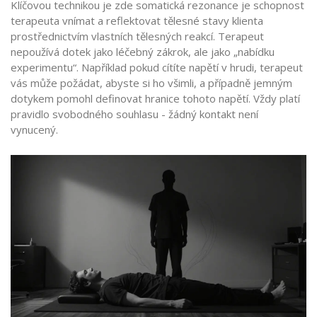
Klíčovou technikou je zde
somatická rezonance
je
schopnost
terapeuta vnímat a reflektovat tělesné stavy klienta
prostřednictvím vlastních tělesných reakcí
. Terapeut
nepoužívá dotek jako léčebný zákrok, ale jako „nabídku
experimentu“. Například pokud cítíte napětí v hrudi, terapeut
vás může požádat, abyste si ho všimli, a případně jemným
dotykem pomohl definovat hranice tohoto napětí. Vždy platí
pravidlo svobodného souhlasu - žádný kontakt není
vynucený.