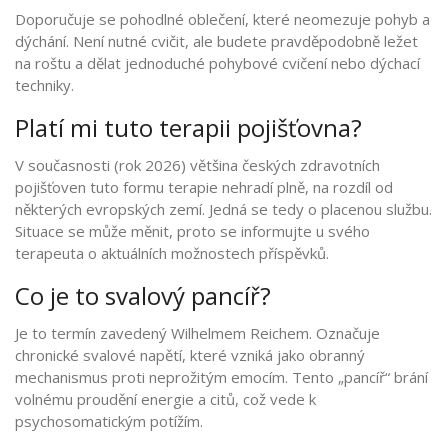
Doporučuje se pohodlné oblečení, které neomezuje pohyb a
dýchání. Není nutné cvičit, ale budete pravděpodobně ležet
na roštu a dělat jednoduché pohybové cvičení nebo dýchací
techniky.
Platí mi tuto terapii pojišťovna?
V současnosti (rok 2026) většina českých zdravotních
pojišťoven tuto formu terapie nehradí plně, na rozdíl od
některých evropských zemí. Jedná se tedy o placenou službu.
Situace se může měnit, proto se informujte u svého
terapeuta o aktuálních možnostech příspěvků.
Co je to svalový pancíř?
Je to termín zavedený Wilhelmem Reichem. Označuje
chronické svalové napětí, které vzniká jako obranný
mechanismus proti neprožitým emocím. Tento „pancíř“ brání
volnému proudění energie a citů, což vede k
psychosomatickým potížím.