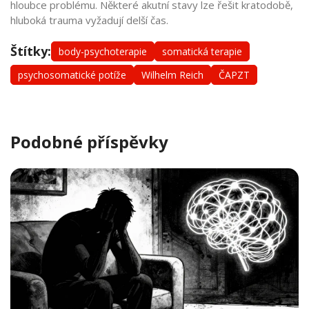
hloubce problému. Některé akutní stavy lze řešit kratodobě,
hluboká trauma vyžadují delší čas.
Štítky:
body-psychoterapie
somatická terapie
psychosomatické potíže
Wilhelm Reich
ČAPZT
Podobné příspěvky