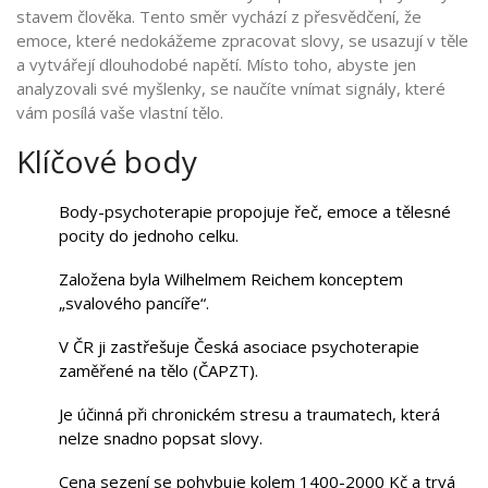
stavem člověka
. Tento směr vychází z přesvědčení, že
emoce, které nedokážeme zpracovat slovy, se usazují v těle
a vytvářejí dlouhodobé napětí.
Místo toho, abyste jen
analyzovali své myšlenky, se naučíte vnímat signály, které
vám posílá vaše vlastní tělo.
Klíčové body
Body-psychoterapie propojuje řeč, emoce a tělesné
pocity do jednoho celku.
Založena byla Wilhelmem Reichem konceptem
„svalového pancíře“.
V ČR ji zastřešuje Česká asociace psychoterapie
zaměřené na tělo (ČAPZT).
Je účinná při chronickém stresu a traumatech, která
nelze snadno popsat slovy.
Cena sezení se pohybuje kolem 1400-2000 Kč a trvá