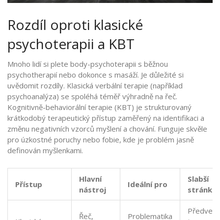
Rozdíl oproti klasické
psychoterapii a KBT
Mnoho lidí si plete body-psychoterapii s běžnou
psychotherapií nebo dokonce s masáží. Je důležité si
uvědomit rozdíly. Klasická verbální terapie (například
psychoanalýza) se spoléhá téměř výhradně na řeč.
Kognitivně-behaviorální terapie (KBT)
je
strukturovaný
krátkodobý terapeutický přístup zaměřený na identifikaci a
změnu negativních vzorců myšlení a chování
. Funguje skvěle
pro úzkostné poruchy nebo fobie, kde je problém jasně
definován myšlenkami.
Hlavní
Slabší
Přístup
Ideální pro
nástroj
stránka
Předverbá
Řeč,
Problematika