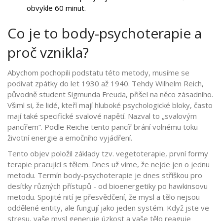
obvykle 60 minut.
Co je to body-psychoterapie a
proč vznikla?
Abychom pochopili podstatu této metody, musíme se
podívat zpátky do let 1930 až 1940. Tehdy
Wilhelm Reich
,
původně student
Sigmunda Freuda
, přišel na něco zásadního.
Všiml si, že lidé, kteří mají hluboké psychologické bloky, často
mají také specifické svalové napětí. Nazval to „svalovým
pancířem“. Podle Reiche tento pancíř brání volnému toku
životní energie a emočního vyjádření.
Tento objev položil základy tzv. vegetoterapie, první formy
terapie pracující s tělem. Dnes už víme, že nejde jen o jednu
metodu. Termín body-psychoterapie je dnes stříškou pro
desítky různých přístupů - od bioenergetiky po hawkinsovu
metodu. Spojité nití je přesvědčení, že mysl a tělo nejsou
oddělené entity, ale fungují jako jeden systém. Když jste ve
stresu, vaše mysl generuje úzkost a vaše tělo reaguje