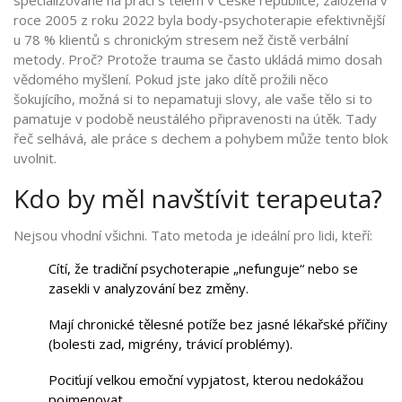
roce 2005
z roku 2022 byla body-psychoterapie efektivnější
u 78 % klientů s chronickým stresem než čistě verbální
metody. Proč? Protože trauma se často ukládá mimo dosah
vědomého myšlení. Pokud jste jako dítě prožili něco
šokujícího, možná si to nepamatuji slovy, ale vaše tělo si to
pamatuje v podobě neustálého připravenosti na útěk. Tady
řeč selhává, ale práce s dechem a pohybem může tento blok
uvolnit.
Kdo by měl navštívit terapeuta?
Nejsou vhodní všichni. Tato metoda je ideální pro lidi, kteří:
Cítí, že tradiční psychoterapie „nefunguje“ nebo se
zasekli v analyzování bez změny.
Mají chronické tělesné potíže bez jasné lékařské příčiny
(bolesti zad, migrény, trávicí problémy).
Pociťují velkou emoční vypjatost, kterou nedokážou
pojmenovat.