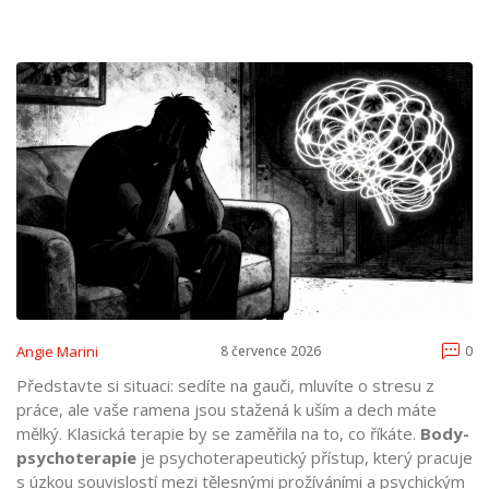
Angie Marini
8 července 2026
0
Představte si situaci: sedíte na gauči, mluvíte o stresu z
práce, ale vaše ramena jsou stažená k uším a dech máte
mělký. Klasická terapie by se zaměřila na to, co říkáte.
Body-
psychoterapie
je
psychoterapeutický přístup, který pracuje
s úzkou souvislostí mezi tělesnými prožíváními a psychickým