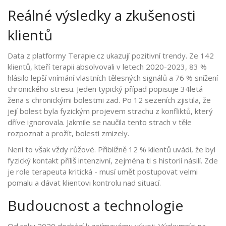
Reálné výsledky a zkušenosti
klientů
Data z platformy Terapie.cz ukazují pozitivní trendy. Ze 142
klientů, kteří terapii absolvovali v letech 2020-2023, 83 %
hlásilo lepší vnímání vlastních tělesných signálů a 76 % snížení
chronického stresu. Jeden typický případ popisuje 34letá
žena s chronickými bolestmi zad. Po 12 sezeních zjistila, že
její bolest byla fyzickým projevem strachu z konfliktů, který
dříve ignorovala. Jakmile se naučila tento strach v těle
rozpoznat a prožít, bolesti zmizely.
Není to však vždy růžové. Přibližně 12 % klientů uvádí, že byl
fyzický kontakt příliš intenzivní, zejména ti s historií násilí. Zde
je role terapeuta kritická - musí umět postupovat velmi
pomalu a dávat klientovi kontrolu nad situací.
Budoucnost a technologie
Od roku 2020 dochází k zajímavému vývoji. Výzkumníci na