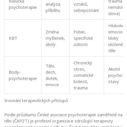
Klasická
trauma (
analýza
vztahů,
psychoterapie
nemáte
příběhu
sebepoznání
slova)
Hluboké
Změna
Fobie,
emocionál
KBT
myšlenek,
specifické
bloky
úkoly
úzkosti
uložené v
těle
Chronický
Tělo,
stres,
Akutní
Body-
dech,
somatické
psychoti
psychoterapie
dotek,
bolesti,
stavy
emoce
trauma
Srovnání terapeutických přístupů
Podle průzkumu
České asociace psychoterapie zaměřené na
tělo (ČAPZT)
je
profesní organizace sdružující terapeuty
specializované na práci s tělem v České republice, založená v