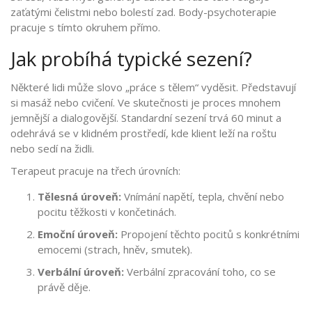
zaťatými čelistmi nebo bolestí zad. Body-psychoterapie
pracuje s tímto okruhem přímo.
Jak probíhá typické sezení?
Některé lidi může slovo „práce s tělem“ vyděsit. Představují
si masáž nebo cvičení. Ve skutečnosti je proces mnohem
jemnější a dialogovější. Standardní sezení trvá 60 minut a
odehrává se v klidném prostředí, kde klient leží na roštu
nebo sedí na židli.
Terapeut pracuje na třech úrovních:
Tělesná úroveň:
Vnímání napětí, tepla, chvění nebo
pocitu těžkosti v končetinách.
Emoční úroveň:
Propojení těchto pocitů s konkrétními
emocemi (strach, hněv, smutek).
Verbální úroveň:
Verbální zpracování toho, co se
právě děje.