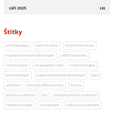
září 2025
(4)
Štítky
psychoterapie
duševní zdraví
krizová intervence
kognitivně behaviorální terapie
výběr terapeuta
online terapie
terapeutický vztah
rodinná terapie
párová terapie
kognitivně-behaviorální terapie
ptsd
autismus
poruchy příjmu potravy
trauma
poruchy osobnosti
kbt
hraniční porucha osobnosti
vztahová terapie
cena terapie
online psychoterapie