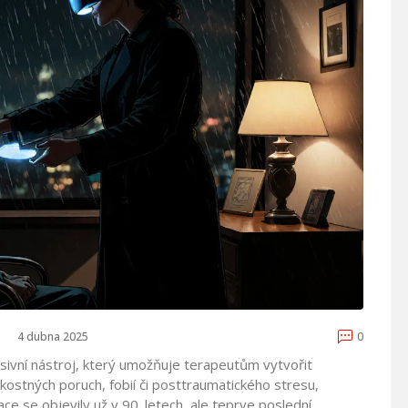
4 dubna 2025
0
rsivní nástroj, který umožňuje terapeutům vytvořit
kostných poruch, fobií či posttraumatického stresu
,
kace se objevily už v 90. letech, ale teprve poslední