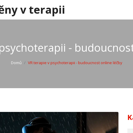
ěny v terapii
 psychoterapii - budoucnost
Domů
VR terapie v psychoterapii - budoucnost online léčby
K