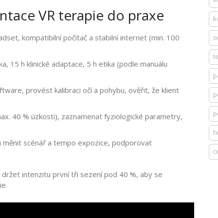
ntace VR terapie do praxe
k
eadset, kompatibilní počítač a stabilní internet (min. 100
o
t
ika, 15 h klinické adaptace, 5 h etika (podle manuálu
p
tware, provést kalibraci očí a pohybu, ověřit, že klient
p
p
 (max. 40 % úzkosti), zaznamenat fyziologické parametry,
h
udu měnit scénář a tempo expozice, podporovat
c
 držet intenzitu první tři sezení pod 40 %, aby se
ie.