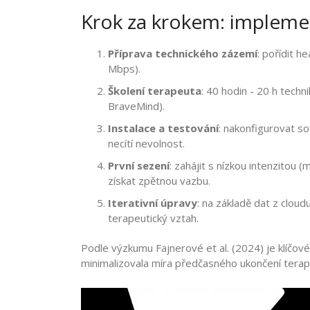
Krok za krokem: impleme
Příprava technického zázemí
: pořídit h
Mbps).
Školení terapeuta
: 40 hodin - 20 h techn
BraveMind).
Instalace a testování
: nakonfigurovat sof
necítí nevolnost.
První sezení
: zahájit s nízkou intenzitou
získat zpětnou vazbu.
Iterativní úpravy
: na základě dat z clo
terapeutický vztah.
Podle výzkumu Fajnerové et al. (2024) je klíčové
minimalizovala míra předčasného ukončení terap