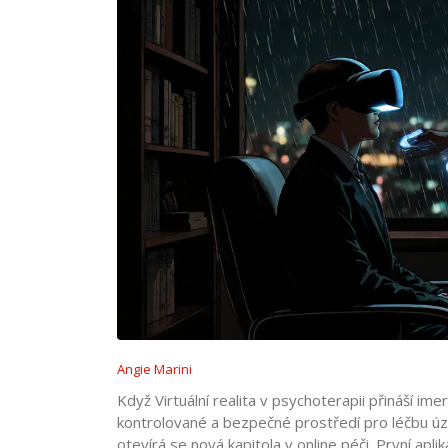
Angie Marini
Když
Virtuální realita v psychoterapii
přináší ime
kontrolované a bezpečné prostředí pro léčbu úz
otevírá se nová kapitola v online péči. První apli