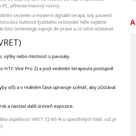
 PC, přinesla masový rozvoj.
čním sezením a moderní digitální terapií, kdy pacienti
A
ru bez nutnosti fyzického cestování. Níže najdete
 tuto technologii zapojit do praxe a co od ní očekávat.
(VRET)
lo, výšky nebo místnost s pavouky.
ebo HTC Vive Pro 2) a pod vedením terapeuta postupně
yby očí) a v reálném čase upravuje scénář, aby zůstával
k a nastaví další úroveň expozice.
hla úspěšnost VRET 72‑85 % u specifických fobií, což je
).