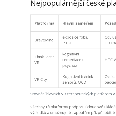
Nejpopulárnější české pl
Platforma
Hlavní zaměření
Poža
expozice fobií,
Oculus
BraveMind
PTSD
GB RA
kognitivní
ThinkTactic
remediace u
HTC V
VR
psychóz
Kognitivní trénink
Oculus
VR City
seniorů, OCD
backe
Srovnání hlavních VR terapeutických platforem v
Všechny tři platformy podporují cloudové uklád
výsledků a umožňuje terapeutům přizpůsobit ter