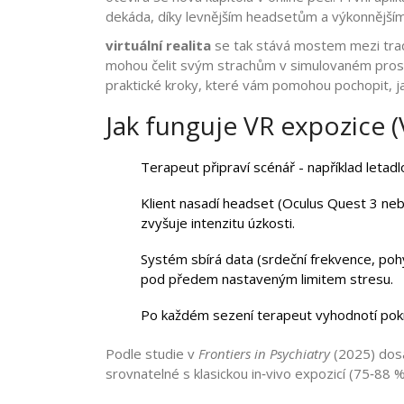
dekáda, díky levnějším headsetům a výkonnějším
virtuální realita
se tak stává mostem mezi tradi
mohou čelit svým strachům v simulovaném prosto
praktické kroky, které vám pomohou pochopit, jak
Jak funguje VR expozice 
Terapeut připraví scénář - například letad
Klient nasadí headset (Oculus Quest 3 n
zvyšuje intenzitu úzkosti.
Systém sbírá data (srdeční frekvence, poh
pod předem nastaveným limitem stresu.
Po každém sezení terapeut vyhodnotí pokro
Podle studie v
Frontiers in Psychiatry
(2025) dosá
srovnatelné s klasickou in‑vivo expozicí (75‑88 %