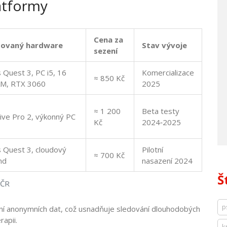
atformy
Cena za
dovaný hardware
Stav vývoje
sezení
 Quest 3, PC i5, 16
Komercializace
≈ 850 Kč
M, RTX 3060
2025
≈ 1 200
Beta testy
ive Pro 2, výkonný PC
Kč
2024‑2025
 Quest 3, cloudový
Pilotní
≈ 700 Kč
nd
nasazení 2024
Š
 ČR
p
ání anonymních dat, což usnadňuje sledování dlouhodobých
apii.
k