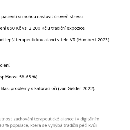
pacienti si mohou nastavit úroveň stresu.
í 850 Kč vs. 2 200 Kč u tradiční expozice.
ádí lepší terapeutickou alianci v tele‑VR (Humbert 2023).
olení.
úspěšnost 58‑65 %).
lásí problémy s kalibrací očí (van Gelder 2022).
tnost zachování terapeutické aliance i v digitálním
0 % populace, která se vyhýbá tradiční péči kvůli