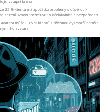
ující vstupní bránu.
, že 22 % klientů má zpočátku problémy s důvěrou k
t do sezení úvodní "rozmluvu" o očekáváních a bezpečnosti.
 avatara může u 15 % klientů s tělesnou dysmorfií narušit
nymního avatara.