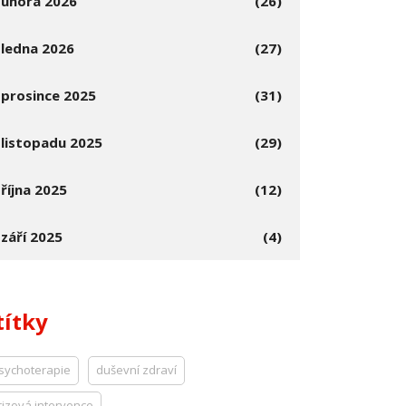
února 2026
(26)
ledna 2026
(27)
prosince 2025
(31)
listopadu 2025
(29)
října 2025
(12)
září 2025
(4)
títky
sychoterapie
duševní zdraví
rizová intervence