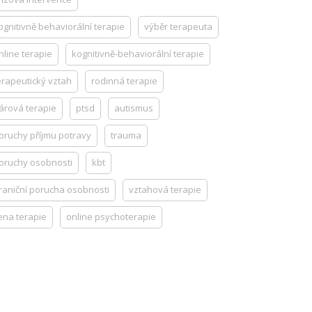
ognitivně behaviorální terapie
výběr terapeuta
nline terapie
kognitivně-behaviorální terapie
erapeutický vztah
rodinná terapie
árová terapie
ptsd
autismus
oruchy příjmu potravy
trauma
oruchy osobnosti
kbt
raniční porucha osobnosti
vztahová terapie
ena terapie
online psychoterapie