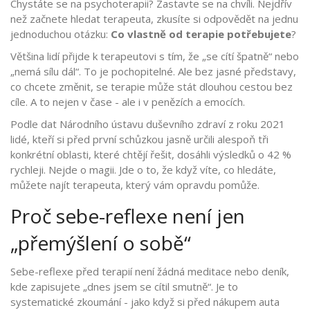
Chystáte se na psychoterapii? Zastavte se na chvíli. Nejdřív
než začnete hledat terapeuta, zkusíte si odpovědět na jednu
jednoduchou otázku:
Co vlastně od terapie potřebujete
?
Většina lidí přijde k terapeutovi s tím, že „se cítí špatně“ nebo
„nemá sílu dál“. To je pochopitelné. Ale bez jasné představy,
co chcete změnit, se terapie může stát dlouhou cestou bez
cíle. A to nejen v čase - ale i v penězích a emocích.
Podle dat Národního ústavu duševního zdraví z roku 2021
lidé, kteří si před první schůzkou jasně určili alespoň tři
konkrétní oblasti, které chtějí řešit, dosáhli výsledků o 42 %
rychleji. Nejde o magii. Jde o to, že když víte, co hledáte,
můžete najít terapeuta, který vám opravdu pomůže.
Proč sebe-reflexe není jen
„přemýšlení o sobě“
Sebe-reflexe před terapií není žádná meditace nebo deník,
kde zapisujete „dnes jsem se cítil smutně“. Je to
systematické zkoumání - jako když si před nákupem auta