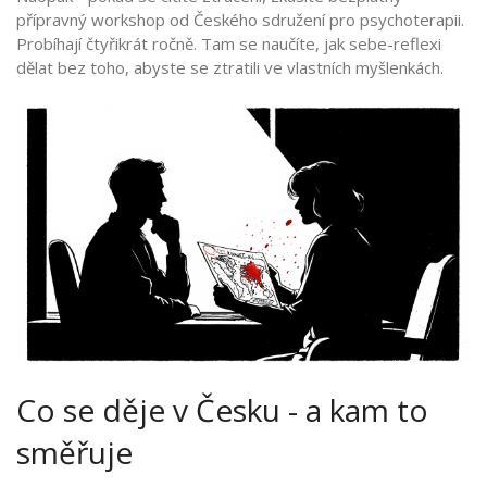
přípravný workshop od Českého sdružení pro psychoterapii.
Probíhají čtyřikrát ročně. Tam se naučíte, jak sebe-reflexi
dělat bez toho, abyste se ztratili ve vlastních myšlenkách.
Co se děje v Česku - a kam to
směřuje