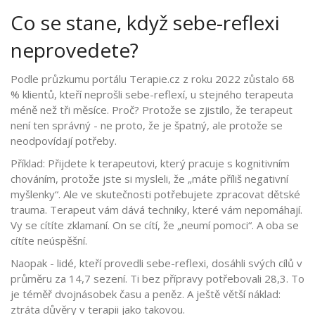
Co se stane, když sebe-reflexi
neprovedete?
Podle průzkumu portálu Terapie.cz z roku 2022 zůstalo 68
% klientů, kteří neprošli sebe-reflexí, u stejného terapeuta
méně než tři měsíce. Proč? Protože se zjistilo, že terapeut
není ten správný - ne proto, že je špatný, ale protože se
neodpovídají potřeby.
Příklad: Přijdete k terapeutovi, který pracuje s kognitivním
chováním, protože jste si mysleli, že „máte příliš negativní
myšlenky“. Ale ve skutečnosti potřebujete zpracovat dětské
trauma. Terapeut vám dává techniky, které vám nepomáhají.
Vy se cítíte zklamaní. On se cítí, že „neumí pomoci“. A oba se
cítíte neúspěšní.
Naopak - lidé, kteří provedli sebe-reflexi, dosáhli svých cílů v
průměru za 14,7 sezení. Ti bez přípravy potřebovali 28,3. To
je téměř dvojnásobek času a peněz. A ještě větší náklad:
ztráta důvěry v terapii jako takovou.