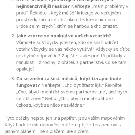
nejintenzivnější reakce?
Neříkejte „mám problémy v
práci“. Řekněte: „Když mě šéf kritizuje ve veřejném
prostředí, začnu se cítit jako dítě, které nic neumí.
Srdce se mi zrychlí, cítím se hanbou a chci zmizet.“
Jaké vzorce se opakují ve vašich vztazích?
Všimněte si: Vždycky jste ten, kdo se snaží udržet
vztah? Vždycky se vás někdo využívá? Vždycky se cítíte
nezbytně odpovědní? Zapište si alespoň tři příklady z
minulosti - z rodiny, z přátel, z partnerství. Co se tam
opakuje?
Co se změní za šest měsíců, když terapie bude
fungovat?
Neříkejte: „Chci být šťastnější.“ Řekněte:
„Chci, abych mohl říct svému partnerovi ‚ne‘, aniž bych
se cítil vinen.“ Nebo: „Chci, abych mohl spát bez
úzkosti, když se něco nezvládne.“
Tyto otázky nejsou jen „na papíře“. Jsou vaším mapováním.
Když budete mít odpovědi, můžete přijít k terapeutovi s
jasným plánem - ne s pláčem, ale s cílem.