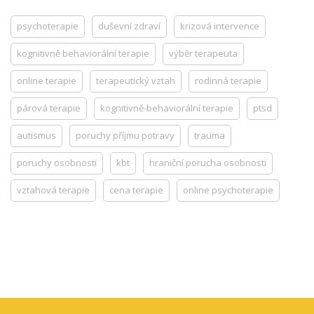
psychoterapie
duševní zdraví
krizová intervence
kognitivně behaviorální terapie
výběr terapeuta
online terapie
terapeutický vztah
rodinná terapie
párová terapie
kognitivně-behaviorální terapie
ptsd
autismus
poruchy příjmu potravy
trauma
poruchy osobnosti
kbt
hraniční porucha osobnosti
vztahová terapie
cena terapie
online psychoterapie