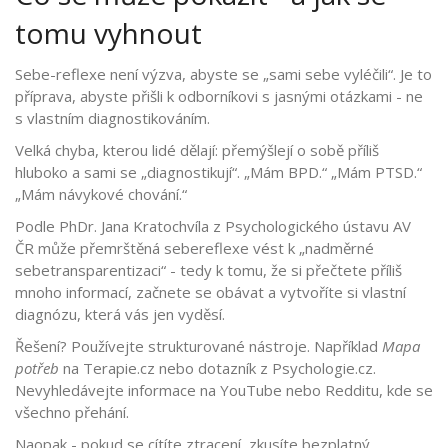
tomu vyhnout
Sebe-reflexe není výzva, abyste se „sami sebe vyléčili“. Je to
příprava, abyste přišli k odborníkovi s jasnými otázkami - ne
s vlastním diagnostikováním.
Velká chyba, kterou lidé dělají: přemýšlejí o sobě příliš
hluboko a sami se „diagnostikují“. „Mám BPD.“ „Mám PTSD.“
„Mám návykové chování.“
Podle PhDr. Jana Kratochvíla z Psychologického ústavu AV
ČR může přemrštěná sebereflexe vést k „nadměrné
sebetransparentizaci“ - tedy k tomu, že si přečtete příliš
mnoho informací, začnete se obávat a vytvoříte si vlastní
diagnózu, která vás jen vyděsí.
Řešení? Používejte strukturované nástroje. Například
Mapa
potřeb
na Terapie.cz nebo dotazník z Psychologie.cz.
Nevyhledávejte informace na YouTube nebo Redditu, kde se
všechno přehání.
Naopak - pokud se cítíte ztracení, zkusíte bezplatný