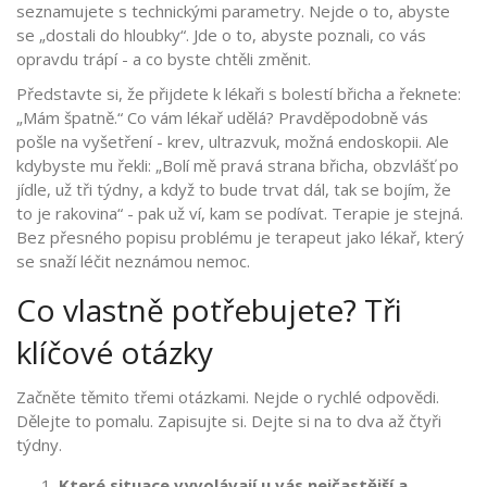
seznamujete s technickými parametry. Nejde o to, abyste
se „dostali do hloubky“. Jde o to, abyste poznali, co vás
opravdu trápí - a co byste chtěli změnit.
Představte si, že přijdete k lékaři s bolestí břicha a řeknete:
„Mám špatně.“ Co vám lékař udělá? Pravděpodobně vás
pošle na vyšetření - krev, ultrazvuk, možná endoskopii. Ale
kdybyste mu řekli: „Bolí mě pravá strana břicha, obzvlášť po
jídle, už tři týdny, a když to bude trvat dál, tak se bojím, že
to je rakovina“ - pak už ví, kam se podívat. Terapie je stejná.
Bez přesného popisu problému je terapeut jako lékař, který
se snaží léčit neznámou nemoc.
Co vlastně potřebujete? Tři
klíčové otázky
Začněte těmito třemi otázkami. Nejde o rychlé odpovědi.
Dělejte to pomalu. Zapisujte si. Dejte si na to dva až čtyři
týdny.
Které situace vyvolávají u vás nejčastější a