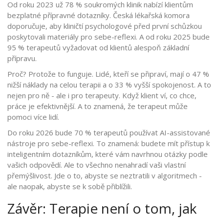
Od roku 2023 už 78 % soukromých klinik nabízí klientům
bezplatné přípravné dotazníky. Česká lékařská komora
doporučuje, aby kliničtí psychologové před první schůzkou
poskytovali materiály pro sebe-reflexi. A od roku 2025 bude
95 % terapeutů vyžadovat od klientů alespoň základní
přípravu.
Proč? Protože to funguje. Lidé, kteří se připraví, mají o 47 %
nižší náklady na celou terapii a o 33 % vyšší spokojenost. A to
nejen pro ně - ale i pro terapeuty. Když klient ví, co chce,
práce je efektivnější. A to znamená, že terapeut může
pomoci více lidí.
Do roku 2026 bude 70 % terapeutů používat AI-assistované
nástroje pro sebe-reflexi. To znamená: budete mít přístup k
inteligentním dotazníkům, které vám navrhnou otázky podle
vašich odpovědí. Ale to všechno nenahradí vaši vlastní
přemýšlivost. Jde o to, abyste se neztratili v algoritmech -
ale naopak, abyste se k sobě přiblížili.
Závěr: Terapie není o tom, jak