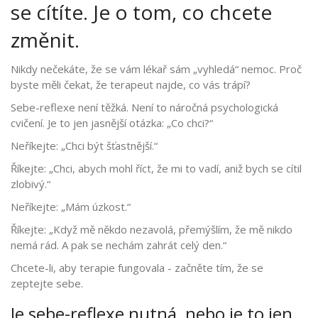
se cítíte. Je o tom, co chcete
změnit.
Nikdy nečekáte, že se vám lékař sám „vyhledá“ nemoc. Proč
byste měli čekat, že terapeut najde, co vás trápí?
Sebe-reflexe není těžká. Není to náročná psychologická
cvičení. Je to jen jasnější otázka: „Co chci?“
Neříkejte: „Chci být šťastnější.“
Říkejte: „Chci, abych mohl říct, že mi to vadí, aniž bych se cítil
zlobivý.“
Neříkejte: „Mám úzkost.“
Říkejte: „Když mě někdo nezavolá, přemýšlím, že mě nikdo
nemá rád. A pak se nechám zahrát celý den.“
Chcete-li, aby terapie fungovala - začněte tím, že se
zeptejte sebe.
Je sebe-reflexe nutná, nebo je to jen