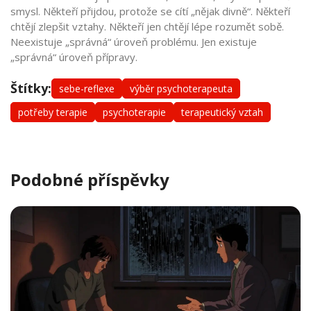
smysl. Někteří přijdou, protože se cítí „nějak divně“. Někteří
chtějí zlepšit vztahy. Někteří jen chtějí lépe rozumět sobě.
Neexistuje „správná“ úroveň problému. Jen existuje
„správná“ úroveň přípravy.
Štítky:
sebe-reflexe
výběr psychoterapeuta
potřeby terapie
psychoterapie
terapeutický vztah
Podobné příspěvky