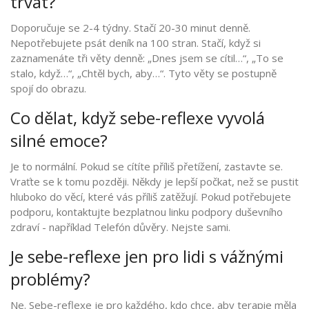
trvat?
Doporučuje se 2-4 týdny. Stačí 20-30 minut denně.
Nepotřebujete psát deník na 100 stran. Stačí, když si
zaznamenáte tři věty denně: „Dnes jsem se cítil…“, „To se
stalo, když…“, „Chtěl bych, aby…“. Tyto věty se postupně
spojí do obrazu.
Co dělat, když sebe-reflexe vyvolá
silné emoce?
Je to normální. Pokud se cítíte příliš přetížení, zastavte se.
Vraťte se k tomu později. Někdy je lepší počkat, než se pustit
hluboko do věcí, které vás příliš zatěžují. Pokud potřebujete
podporu, kontaktujte bezplatnou linku podpory duševního
zdraví - například Telefón důvěry. Nejste sami.
Je sebe-reflexe jen pro lidi s vážnými
problémy?
Ne. Sebe-reflexe je pro každého, kdo chce, aby terapie měla