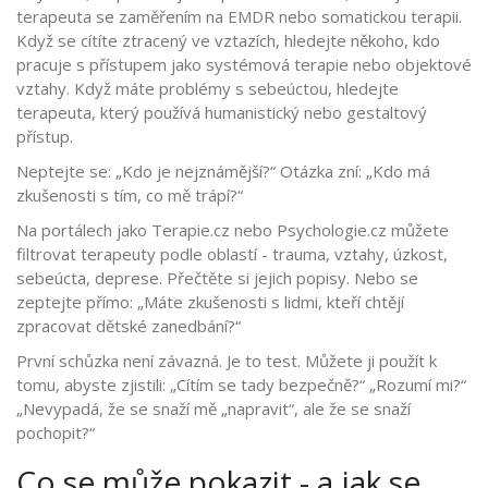
terapeuta se zaměřením na EMDR nebo somatickou terapii.
Když se cítíte ztracený ve vztazích, hledejte někoho, kdo
pracuje s přístupem jako systémová terapie nebo objektové
vztahy. Když máte problémy s sebeúctou, hledejte
terapeuta, který používá humanistický nebo gestaltový
přístup.
Neptejte se: „Kdo je nejznámější?“ Otázka zní: „Kdo má
zkušenosti s tím, co mě trápí?“
Na portálech jako Terapie.cz nebo Psychologie.cz můžete
filtrovat terapeuty podle oblastí - trauma, vztahy, úzkost,
sebeúcta, deprese. Přečtěte si jejich popisy. Nebo se
zeptejte přímo: „Máte zkušenosti s lidmi, kteří chtějí
zpracovat dětské zanedbání?“
První schůzka není závazná. Je to test. Můžete ji použít k
tomu, abyste zjistili: „Cítím se tady bezpečně?“ „Rozumí mi?“
„Nevypadá, že se snaží mě „napravit“, ale že se snaží
pochopit?“
Co se může pokazit - a jak se