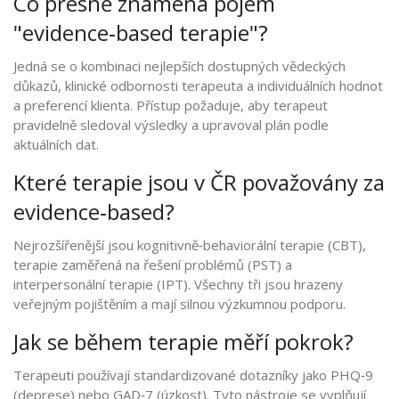
Co přesně znamená pojem
"evidence‑based terapie"?
Jedná se o kombinaci nejlepších dostupných vědeckých
důkazů, klinické odbornosti terapeuta a individuálních hodnot
a preferencí klienta. Přístup požaduje, aby terapeut
pravidelně sledoval výsledky a upravoval plán podle
aktuálních dat.
Které terapie jsou v ČR považovány za
evidence‑based?
Nejrozšířenější jsou kognitivně‑behaviorální terapie (CBT),
terapie zaměřená na řešení problémů (PST) a
interpersonální terapie (IPT). Všechny tři jsou hrazeny
veřejným pojištěním a mají silnou výzkumnou podporu.
Jak se během terapie měří pokrok?
Terapeuti používají standardizované dotazníky jako PHQ‑9
(deprese) nebo GAD‑7 (úzkost). Tyto nástroje se vyplňují