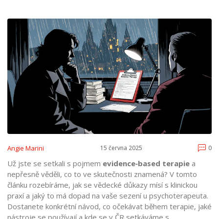
Angie Marini
15 června 2025
0
Už jste se setkali s pojmem
evidence‑based terapie
a
nepřesně věděli, co to ve skutečnosti znamená? V tomto
článku rozebíráme, jak se vědecké důkazy mísí s klinickou
praxí a jaký to má dopad na vaše sezení u psychoterapeuta.
Dostanete konkrétní návod, co očekávat během terapie, jaké
nástroje se používají a kde se v ČR setkáváme s