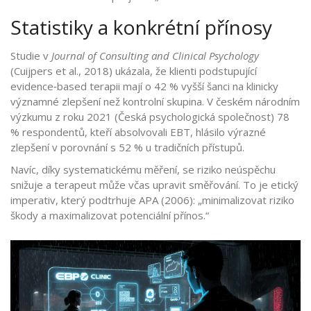
Statistiky a konkrétní přínosy
Studie v
Journal of Consulting and Clinical Psychology
(Cuijpers et al., 2018) ukázala, že klienti podstupující
evidence‑based terapii mají o 42 % vyšší šanci na klinicky
významné zlepšení než kontrolní skupina. V českém národním
výzkumu z roku 2021 (Česká psychologická společnost) 78
% respondentů, kteří absolvovali EBT, hlásilo výrazné
zlepšení v porovnání s 52 % u tradičních přístupů.
Navíc, díky systematickému měření, se riziko neúspěchu
snižuje a terapeut může včas upravit směřování. To je etický
imperativ, který podtrhuje APA (2006): „minimalizovat riziko
škody a maximalizovat potenciální přínos.“