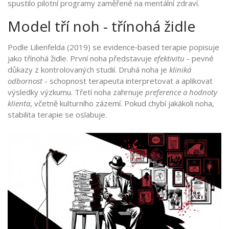
spustilo pilotní programy zaměřené na mentální zdraví.
Model tří noh - třínohá židle
Podle Lilienfelda (2019) se evidence‑based terapie popisuje
jako třínohá židle. První noha představuje
efektivitu
- pevné
důkazy z kontrolovaných studií. Druhá noha je
kliniká
odbornost
- schopnost terapeuta interpretovat a aplikovat
výsledky výzkumu. Třetí noha zahrnuje
preference a hodnoty
klienta
, včetně kulturního zázemí. Pokud chybí jakákoli noha,
stabilita terapie se oslabuje.