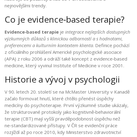
nejnovějšími trendy.
Co je evidence‑based terapie?
Evidence‑based terapie
je
integrace nejlepších dostupných
výzkumných důkazů s klinickou odborností a s hodnotami,
preferencemi a kulturním kontextem klienta
. Definice pochází
z oficiálního prohlášení Americké psychologické asociace
(APA) z roku 2006 a odráží také koncept z evidence‑based
medicine, který vyvinul Institute of Medicine v roce 2001.
Historie a vývoj v psychologii
V 90. letech 20. století se na McMaster University v Kanadě
začalo formovat hnutí, které chtělo přenést úspěchy
medicíny do psychoterapie. První výzkumné studie ukázaly,
že strukturované protokoly jako kognitivně‑behaviorální
terapie (CBT) mají vyšší pravděpodobnost úspěchu než
ne‑standardizované přístupy. V ČR se evidenční práce
rozjíždí až po roce 2010, kdy Ministerstvo zdravotnictví