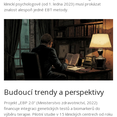
klinickí psychologové (od 1. ledna 2023) musí prokázat
znalost alespoň jedné EBT metody.
Budoucí trendy a perspektivy
Projekt „EBP 2.0“ (Ministerstvo zdravotnictví, 2022)
financuje integraci genetických testů a biomarkerů do
výběru terapie. Pilotní studie v 15 klinických centrech od roku