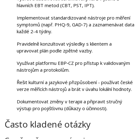
hlavních EBT metod (CBT, PST, IPT).
Implementovat standardizované nástroje pro měření
symptomů (např. PHQ‑9, GAD‑7) a zaznamenávat data
každé 2-4 týdny.
Pravidelně konzultovat výsledky s klientem a
upravovat plán podle zpětné vazby.
Využívat platformu
EBP‑CZ
pro přístup k validovaným
nástrojům a protokolům.
Řešit kulturní a jazykové přizpůsobení - používat české
verze měřících nástrojů a brát v úvahu lokální hodnoty.
Dokumentovat změny v terapii a připravit stručný
výstup pro pojišťovnu (důkazy o účinnosti).
Často kladené otázky