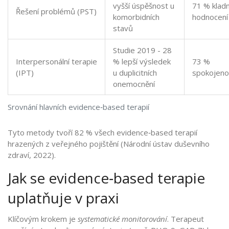
vyšší úspěšnost u
71 % klad
Řešení problémů (PST)
komorbidních
hodnocení
stavů
Studie 2019 - 28
Interpersonální terapie
% lepší výsledek
73 %
(IPT)
u duplicitních
spokojeno
onemocnění
Srovnání hlavních evidence‑based terapií
Tyto metody tvoří 82 % všech evidence‑based terapií
hrazených z veřejného pojištění (Národní ústav duševního
zdraví, 2022).
Jak se evidence‑based terapie
uplatňuje v praxi
Klíčovým krokem je
systematické monitorování
. Terapeut