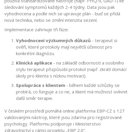
používá standardizované nástroje (např. PHQ‑9, GAD‑7) ke
sledování symptomů každých 2-4 týdny. Data jsou pak
vyhodnocena a podle nich se upravuje plán - buď se přidá
nová technika, nebo se změní intenzita sezení.
Implementace zahrnuje tři fáze:
Vyhodnocení výzkumných důkazů
- terapeut si
ověří, které protokoly mají největší účinnost pro
konkrétní diagnózu.
Klinická aplikace
- na základě odbornosti a osobního
stylu terapeut přizpůsobí protokol (např. zkrátí domácí
úkoly pro klienta s nízkou motivací).
Spolupráce s klientem
- během každé schůzky se
probírá, co funguje a co ne, a klient má možnost ovlivnit
další směr terapie.
V českém prostředí pomáhá online platforma
EBP‑CZ
s 127
validovanými nástroji, které jsou zdarma pro registrované
psychology. Platformu podporuje i Ministerstvo
zdravotnictví v rámci projektu „EBP 2.0“.