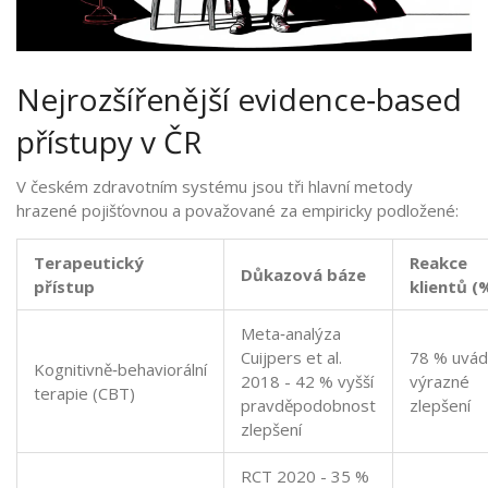
Nejrozšířenější evidence‑based
přístupy v ČR
V českém zdravotním systému jsou tři hlavní metody
hrazené pojišťovnou a považované za empiricky podložené:
Terapeutický
Reakce
Důkazová báze
přístup
klientů (
Meta‑analýza
Cuijpers et al.
78 % uvád
Kognitivně‑behaviorální
2018 - 42 % vyšší
výrazné
terapie (CBT)
pravděpodobnost
zlepšení
zlepšení
RCT 2020 - 35 %