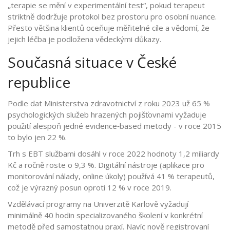
„terapie se mění v experimentální test“, pokud terapeut
striktně dodržuje protokol bez prostoru pro osobní nuance.
Přesto většina klientů oceňuje měřitelné cíle a vědomí, že
jejich léčba je podložena vědeckými důkazy.
Současná situace v České
republice
Podle dat Ministerstva zdravotnictví z roku 2023 už 65 %
psychologických služeb hrazených pojišťovnami vyžaduje
použití alespoň jedné evidence‑based metody - v roce 2015
to bylo jen 22 %.
Trh s EBT službami dosáhl v roce 2022 hodnoty 1,2 miliardy
Kč a ročně roste o 9,3 %. Digitální nástroje (aplikace pro
monitorování nálady, online úkoly) používá 41 % terapeutů,
což je výrazný posun oproti 12 % v roce 2019.
Vzdělávací programy na Univerzitě Karlově vyžadují
minimálně 40 hodin specializovaného školení v konkrétní
metodě před samostatnou praxí. Navíc nově registrovaní