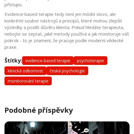
přístupu.
Evidence‑based terapie tedy není jen módní slovo, ale
konkrétní soubor nástrojů a principů, které mohou zlepšit
výsledky a posílit důvěru klienta. Pokud hledáte terapeuta,
nebojte se zeptat, jaké metody používá a jak monitoruje váš
pokrok - to je znamení, že pracuje podle moderní vědecké
praxe.
Štítky:
evidence‑based terapie
psychoterapie
klinická odbornost
česká psychologie
monitorování terapie
Podobné příspěvky