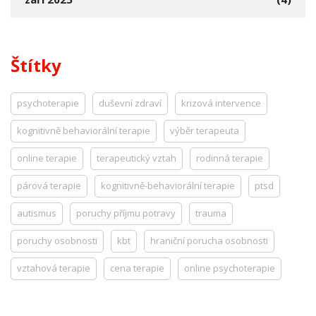
Štítky
psychoterapie
duševní zdraví
krizová intervence
kognitivně behaviorální terapie
výběr terapeuta
online terapie
terapeutický vztah
rodinná terapie
párová terapie
kognitivně-behaviorální terapie
ptsd
autismus
poruchy příjmu potravy
trauma
poruchy osobnosti
kbt
hraniční porucha osobnosti
vztahová terapie
cena terapie
online psychoterapie