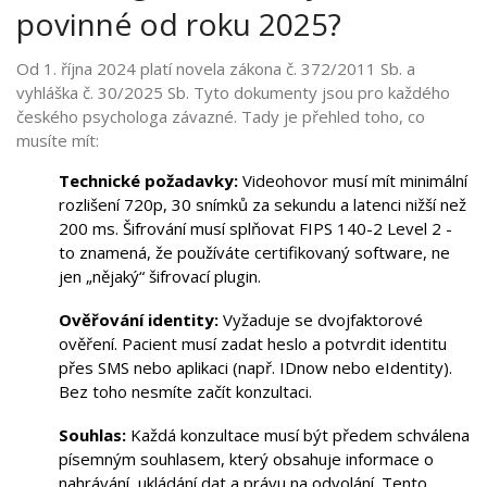
povinné od roku 2025?
Od 1. října 2024 platí novela zákona č. 372/2011 Sb. a
vyhláška č. 30/2025 Sb. Tyto dokumenty jsou pro každého
českého psychologa závazné. Tady je přehled toho, co
musíte mít:
Technické požadavky:
Videohovor musí mít minimální
rozlišení 720p, 30 snímků za sekundu a latenci nižší než
200 ms. Šifrování musí splňovat FIPS 140-2 Level 2 -
to znamená, že používáte certifikovaný software, ne
jen „nějaký“ šifrovací plugin.
Ověřování identity:
Vyžaduje se dvojfaktorové
ověření. Pacient musí zadat heslo a potvrdit identitu
přes SMS nebo aplikaci (např. IDnow nebo eIdentity).
Bez toho nesmíte začít konzultaci.
Souhlas:
Každá konzultace musí být předem schválena
písemným souhlasem, který obsahuje informace o
nahrávání, ukládání dat a právu na odvolání. Tento