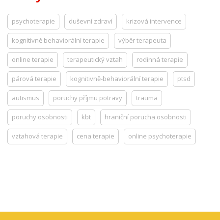
psychoterapie
duševní zdraví
krizová intervence
kognitivně behaviorální terapie
výběr terapeuta
online terapie
terapeutický vztah
rodinná terapie
párová terapie
kognitivně-behaviorální terapie
ptsd
autismus
poruchy příjmu potravy
trauma
poruchy osobnosti
kbt
hraniční porucha osobnosti
vztahová terapie
cena terapie
online psychoterapie