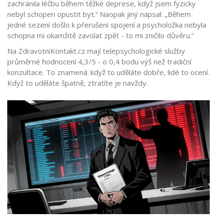
zachránila léčbu během těžké deprese, když jsem fyzicky
nebyl schopen opustit byt.“ Naopak jiný napsal: „Během
jedné sezení došlo k přerušení spojení a psycholožka nebyla
schopna mi okamžitě zavolat zpět - to mi zničilo důvěru.“
Na ZdravotniKontakt.cz mají telepsychologické služby
průměrné hodnocení 4,3/5 - o 0,4 bodu výš než tradiční
konzultace. To znamená: když to uděláte dobře, lidé to ocení.
Když to uděláte špatně, ztratíte je navždy.