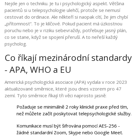
Nejde jen o techniku. Je tu i psychologický aspekt. Většina
pacientů si u telepsychologie ulehčí, protože se nemusí
cestovat do ordinace. Ale někteří si naopak cítí, že jim chybí
„přítomnost“. To je klíčové. Pokud pacient má úzkostnou
poruchu nebo je v riziku sebevraždy, potřebuje jasný plán,
co se stane, když se spojení přeruší. A to neřeší každý
psycholog.
Co říkají mezinárodní standardy
- APA, WHO a EU
Americká psychologická asociace (APA) vydala v roce 2023
aktualizované směrnice, které jsou dnes vzorem pro 47
zemí. Tyto směrnice říkají tři věci naprosto jasně:
Požaduje se minimálně 2 roky klinické praxe před tím,
než můžete začít poskytovat telepsychologické služby.
Komunikace musí být šifrována pomocí AES-256 -
žádné standardní Zoom, Skype nebo Google Meet.