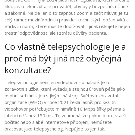
říká, jak telekonzultace provádět, aby byly bezpečné, účinné
a zákonné. Nejde jen o to zapnout Zoom a začít mluvit. Je tu
celý rámec mezinárodních pravidel, technických požadavků a
etických norm, které musíte dodržovat - jinak riskujete nejen
trestní odpovědnost, ale i ztrátu důvěry pacienta.
Co vlastně telepsychologie je a
proč má být jiná než obyčejná
konzultace?
Telepsychologie není jen videohovor o náladě. Je to
zdravotní služba, která vyžaduje stejnou úroveň péče jako
osobní setkání - jen s jinými nástroji. Světová zdravotní
organizace (WHO) v roce 2021 řekla jasně: pro kvalitní
videohovor potřebujete minimálně 10 Mbps šířky pásma a
latenci nižší než 150 ms. To znamená, že pokud máte starší
počítač nebo slabé internetové připojení, nemůžete
pracovat jako telepsycholog. Nepůjde to jen tak.