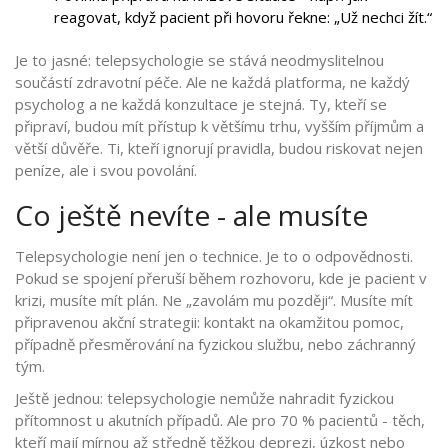
reagovat, když pacient při hovoru řekne: „Už nechci žít.“
Je to jasné: telepsychologie se stává neodmyslitelnou
součástí zdravotní péče. Ale ne každá platforma, ne každý
psycholog a ne každá konzultace je stejná. Ty, kteří se
připraví, budou mít přístup k většímu trhu, vyšším příjmům a
větší důvěře. Ti, kteří ignorují pravidla, budou riskovat nejen
peníze, ale i svou povolání.
Co ještě nevíte - ale musíte
Telepsychologie není jen o technice. Je to o odpovědnosti.
Pokud se spojení přeruší během rozhovoru, kde je pacient v
krizi, musíte mít plán. Ne „zavolám mu později“. Musíte mít
připravenou akční strategii: kontakt na okamžitou pomoc,
případně přesměrování na fyzickou službu, nebo záchranný
tým.
Ještě jednou: telepsychologie nemůže nahradit fyzickou
přítomnost u akutních případů. Ale pro 70 % pacientů - těch,
kteří mají mírnou až středně těžkou deprezi, úzkost nebo