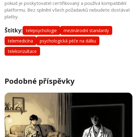
pokud je poskytovatel certifikovaný a používá kompatibilní
platformu. Bez splnění všech požadavků nebudete dostávat
platby.
Štítky:
telepsychologie
mezinárodní standardy
telemedicína
psychologická péče na dálku
telekonzultace
Podobné příspěvky