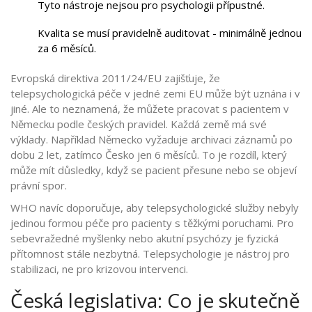
Tyto nástroje nejsou pro psychologii přípustné.
Kvalita se musí pravidelně auditovat - minimálně jednou
za 6 měsíců.
Evropská direktiva 2011/24/EU zajišťuje, že
telepsychologická péče v jedné zemi EU může být uznána i v
jiné. Ale to neznamená, že můžete pracovat s pacientem v
Německu podle českých pravidel. Každá země má své
výklady. Například Německo vyžaduje archivaci záznamů po
dobu 2 let, zatímco Česko jen 6 měsíců. To je rozdíl, který
může mít důsledky, když se pacient přesune nebo se objeví
právní spor.
WHO navíc doporučuje, aby telepsychologické služby nebyly
jedinou formou péče pro pacienty s těžkými poruchami. Pro
sebevražedné myšlenky nebo akutní psychózy je fyzická
přítomnost stále nezbytná. Telepsychologie je nástroj pro
stabilizaci, ne pro krizovou intervenci.
Česká legislativa: Co je skutečně