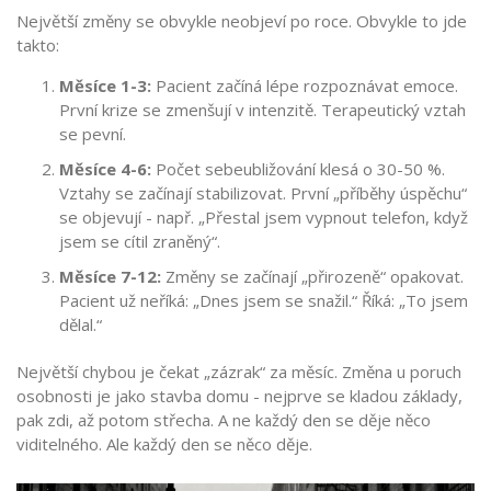
Největší změny se obvykle neobjeví po roce. Obvykle to jde
takto:
Měsíce 1-3:
Pacient začíná lépe rozpoznávat emoce.
První krize se zmenšují v intenzitě. Terapeutický vztah
se pevní.
Měsíce 4-6:
Počet sebeubližování klesá o 30-50 %.
Vztahy se začínají stabilizovat. První „příběhy úspěchu“
se objevují - např. „Přestal jsem vypnout telefon, když
jsem se cítil zraněný“.
Měsíce 7-12:
Změny se začínají „přirozeně“ opakovat.
Pacient už neříká: „Dnes jsem se snažil.“ Říká: „To jsem
dělal.“
Největší chybou je čekat „zázrak“ za měsíc. Změna u poruch
osobnosti je jako stavba domu - nejprve se kladou základy,
pak zdi, až potom střecha. A ne každý den se děje něco
viditelného. Ale každý den se něco děje.