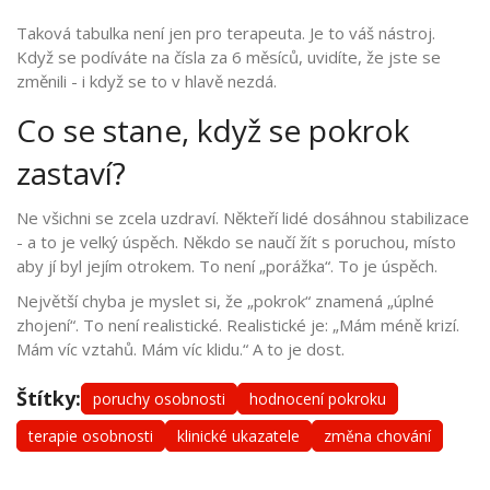
Taková tabulka není jen pro terapeuta. Je to váš nástroj.
Když se podíváte na čísla za 6 měsíců, uvidíte, že jste se
změnili - i když se to v hlavě nezdá.
Co se stane, když se pokrok
zastaví?
Ne všichni se zcela uzdraví. Někteří lidé dosáhnou stabilizace
- a to je velký úspěch. Někdo se naučí žít s poruchou, místo
aby jí byl jejím otrokem. To není „porážka“. To je úspěch.
Největší chyba je myslet si, že „pokrok“ znamená „úplné
zhojení“. To není realistické. Realistické je: „Mám méně krizí.
Mám víc vztahů. Mám víc klidu.“ A to je dost.
Štítky:
poruchy osobnosti
hodnocení pokroku
terapie osobnosti
klinické ukazatele
změna chování