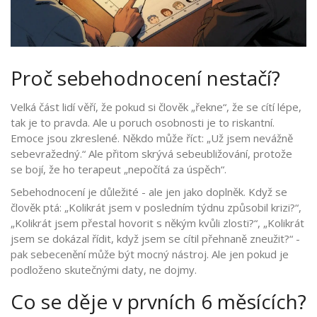
Proč sebehodnocení nestačí?
Velká část lidí věří, že pokud si člověk „řekne“, že se cítí lépe,
tak je to pravda. Ale u poruch osobnosti je to riskantní.
Emoce jsou zkreslené. Někdo může říct: „Už jsem nevážně
sebevražedný.“ Ale přitom skrývá sebeubližování, protože
se bojí, že ho terapeut „nepočítá za úspěch“.
Sebehodnocení je důležité - ale jen jako doplněk. Když se
člověk ptá: „Kolikrát jsem v posledním týdnu způsobil krizi?“,
„Kolikrát jsem přestal hovorit s někým kvůli zlosti?“, „Kolikrát
jsem se dokázal řídit, když jsem se cítil přehnaně zneužit?“ -
pak sebecenění může být mocný nástroj. Ale jen pokud je
podloženo skutečnými daty, ne dojmy.
Co se děje v prvních 6 měsících?