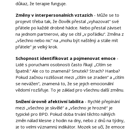
důkaz, že terapie funguje.
Změny v interpersonalních vztazích
- Může se to
projevit třeba tak, že člověk přestal „vyhazovat“ své
přátele po každé drobné hádce. Nebo přestal záviset
na jednom partnerovi, aby se cítil „v pořádku“. Změna z
„všechno nebo nic“ na „mohu být naštěný a stále mít
přátele“ je velký krok.
Schopnost identifikovat a pojmenovat emoce
-
Lidé s poruchami osobnosti často říkají: „Cítím se
špatně.“ Ale co to znamená? Smutek? Strach? Hanba?
Pokud začnou rozlišovat mezi „cítím se zraden“ a „cítím
se nevážen“, znamená to, že se jejich emocionální
vědomí rozšiřuje. To je základ pro všechnu další změnu.
Snížení úrovně afektivní labilita
- Rychlé přepínání
mezi „všechno je skvělé“ a „všechno je hrozné“ je
typické pro BPD. Pokud doba trvání těchto náhlých
změn nálad klesne z hodin na dny, nebo z dnů na týdny,
je to velmi významný indikátor. Mozek se učí, že emoce