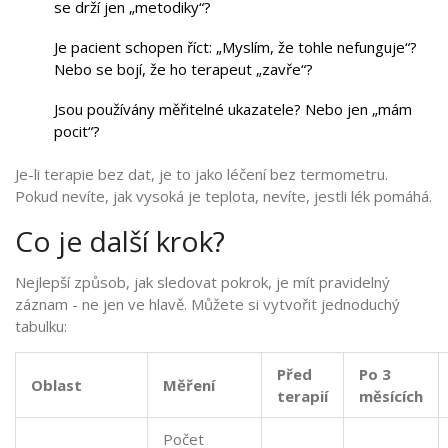
se drží jen „metodiky“?
Je pacient schopen říct: „Myslím, že tohle nefunguje“?
Nebo se bojí, že ho terapeut „zavře“?
Jsou používány měřitelné ukazatele? Nebo jen „mám
pocit“?
Je-li terapie bez dat, je to jako léčení bez termometru.
Pokud nevíte, jak vysoká je teplota, nevíte, jestli lék pomáhá.
Co je další krok?
Nejlepší způsob, jak sledovat pokrok, je mít pravidelný
záznam - ne jen ve hlavě. Můžete si vytvořit jednoduchý
tabulku:
Před
Po 3
Oblast
Měření
terapií
měsících
Počet