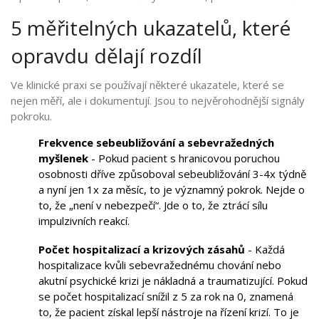
5 měřitelných ukazatelů, které
opravdu dělají rozdíl
Ve klinické praxi se používají některé ukazatele, které se
nejen měří, ale i dokumentují. Jsou to nejvěrohodnější signály
pokroku.
Frekvence sebeubližování a sebevražedných
myšlenek
- Pokud pacient s hranicovou poruchou
osobnosti dříve způsoboval sebeubližování 3-4x týdně
a nyní jen 1x za měsíc, to je významný pokrok. Nejde o
to, že „není v nebezpečí“. Jde o to, že ztrácí sílu
impulzivních reakcí.
Počet hospitalizací a krizových zásahů
- Každá
hospitalizace kvůli sebevražednému chování nebo
akutní psychické krizi je nákladná a traumatizující. Pokud
se počet hospitalizací snížil z 5 za rok na 0, znamená
to, že pacient získal lepší nástroje na řízení krizí. To je