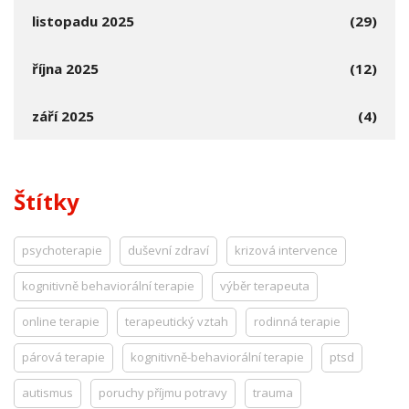
listopadu 2025
(29)
října 2025
(12)
září 2025
(4)
Štítky
psychoterapie
duševní zdraví
krizová intervence
kognitivně behaviorální terapie
výběr terapeuta
online terapie
terapeutický vztah
rodinná terapie
párová terapie
kognitivně-behaviorální terapie
ptsd
autismus
poruchy příjmu potravy
trauma