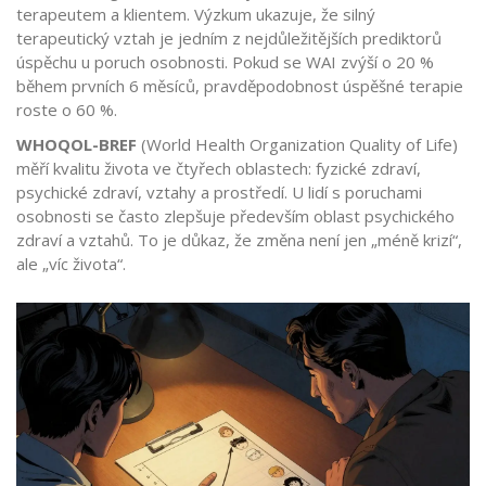
terapeutem a klientem. Výzkum ukazuje, že silný
terapeutický vztah je jedním z nejdůležitějších prediktorů
úspěchu u poruch osobnosti. Pokud se WAI zvýší o 20 %
během prvních 6 měsíců, pravděpodobnost úspěšné terapie
roste o 60 %.
WHOQOL-BREF
(
World Health Organization Quality of Life
)
měří kvalitu života ve čtyřech oblastech: fyzické zdraví,
psychické zdraví, vztahy a prostředí. U lidí s poruchami
osobnosti se často zlepšuje především oblast psychického
zdraví a vztahů. To je důkaz, že změna není jen „méně krizí“,
ale „víc života“.