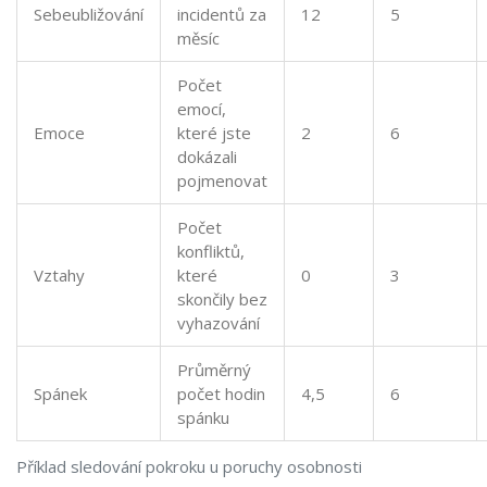
Sebeubližování
incidentů za
12
5
měsíc
Počet
emocí,
Emoce
které jste
2
6
dokázali
pojmenovat
Počet
konfliktů,
Vztahy
které
0
3
skončily bez
vyhazování
Průměrný
Spánek
počet hodin
4,5
6
spánku
Příklad sledování pokroku u poruchy osobnosti