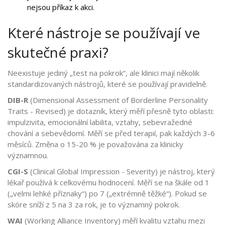
nejsou příkaz k akci.
Které nástroje se používají ve
skutečné praxi?
Neexistuje jediný „test na pokrok“, ale klinici mají několik
standardizovaných nástrojů, které se používají pravidelně.
DIB-R
(
Dimensional Assessment of Borderline Personality
Traits - Revised
)
je dotazník, který měří přesně tyto oblasti:
impulzivita, emocionální labilita, vztahy, sebevražedné
chování a sebevědomí. Měří se před terapií, pak každých 3-6
měsíců. Změna o 15-20 % je považována za klinicky
významnou.
CGI-S
(
Clinical Global Impression - Severity
)
je nástroj, který
lékař používá k celkovému hodnocení. Měří se na škále od 1
(„velmi lehké příznaky“) po 7 („extrémně těžké“). Pokud se
skóre sníží z 5 na 3 za rok, je to významný pokrok.
WAI
(
Working Alliance Inventory
)
měří kvalitu vztahu mezi