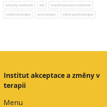
poruchy osobnosti
kbt
hraniční porucha osobnosti
vztahová terapie
cena terapie
online psychoterapie
Institut akceptace a změny v
terapii
Menu