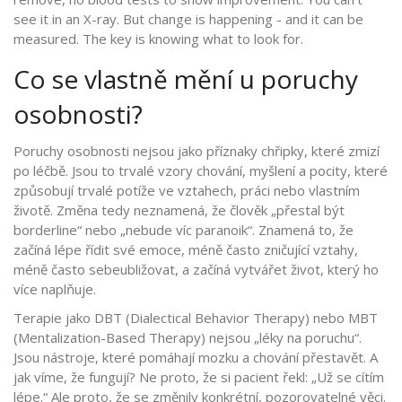
see it in an X-ray. But change is happening - and it can be
measured. The key is knowing what to look for.
Co se vlastně mění u poruchy
osobnosti?
Poruchy osobnosti nejsou jako příznaky chřipky, které zmizí
po léčbě. Jsou to trvalé vzory chování, myšlení a pocity, které
způsobují trvalé potíže ve vztahech, práci nebo vlastním
životě. Změna tedy neznamená, že člověk „přestal být
borderline“ nebo „nebude víc paranoik“. Znamená to, že
začíná lépe řídit své emoce, méně často zničující vztahy,
méně často sebeubližovat, a začíná vytvářet život, který ho
více naplňuje.
Terapie jako DBT (Dialectical Behavior Therapy) nebo MBT
(Mentalization-Based Therapy) nejsou „léky na poruchu“.
Jsou nástroje, které pomáhají mozku a chování přestavět. A
jak víme, že fungují? Ne proto, že si pacient řekl: „Už se cítím
lépe.“ Ale proto, že se změnily konkrétní, pozorovatelné věci.