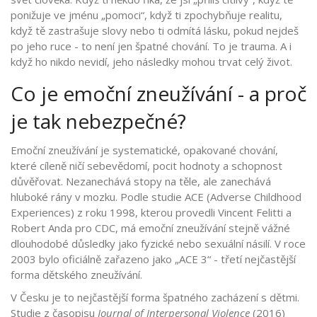
ponižuje ve jménu „pomoci“, když ti zpochybňuje realitu,
když tě zastrašuje slovy nebo ti odmítá lásku, pokud nejdeš
po jeho ruce - to není jen špatné chování. To je trauma. A i
když ho nikdo nevidí, jeho následky mohou trvat celý život.
Co je emoční zneužívání - a proč
je tak nebezpečné?
Emoční zneužívání je systematické, opakované chování,
které cíleně ničí sebevědomí, pocit hodnoty a schopnost
důvěřovat. Nezanechává stopy na těle, ale zanechává
hluboké rány v mozku. Podle studie ACE (Adverse Childhood
Experiences) z roku 1998, kterou provedli Vincent Felitti a
Robert Anda pro CDC, má emoční zneužívání stejně vážné
dlouhodobé důsledky jako fyzické nebo sexuální násilí. V roce
2003 bylo oficiálně zařazeno jako „ACE 3“ - třetí nejčastější
forma dětského zneužívání.
V Česku je to nejčastější forma špatného zacházení s dětmi.
Studie z časopisu
Journal of Interpersonal Violence
(2016)