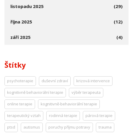
listopadu 2025
(29)
října 2025
(12)
září 2025
(4)
Štítky
psychoterapie
duševní zdraví
krizová intervence
kognitivně behaviorální terapie
výběr terapeuta
online terapie
kognitivně-behaviorální terapie
terapeutický vztah
rodinná terapie
párová terapie
ptsd
autismus
poruchy příjmu potravy
trauma