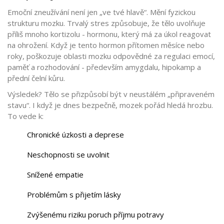
Emoční zneužívání není jen „ve tvé hlavě“. Mění fyzickou
strukturu mozku. Trvalý stres způsobuje, že tělo uvolňuje
příliš mnoho kortizolu - hormonu, který má za úkol reagovat
na ohrožení. Když je tento hormon přítomen měsíce nebo
roky, poškozuje oblasti mozku odpovědné za regulaci emocí,
paměť a rozhodování - především amygdalu, hipokamp a
přední čelní kůru.
Výsledek? Tělo se přizpůsobí být v neustálém „připraveném
stavu“. I když je dnes bezpečně, mozek pořád hledá hrozbu.
To vede k:
Chronické úzkosti a deprese
Neschopnosti se uvolnit
Snížené empatie
Problémům s přijetím lásky
Zvýšenému riziku poruch příjmu potravy