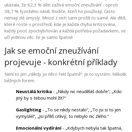
ukázala, že 62,3 % dětí zažívá emoční zneužívání - oproti
38,7 % fyzického násilí. Rodiče, kteří ho používají, často
nemají zlé úmysly. Mnozí z nich sami prožili to samé. Ale dítě,
které roste v prostředí, kde je každá chyba kritizována,
každý pocit zpochybňován a každá potřeba požadavkem, se
učí jedinou věc: že je samo špatné.
Jak se emoční zneužívání
projevuje - konkrétní příklady
Není to jen „někdy jsi něco řekl špatně“. Je to systém. Několik
běžných forem:
Neustálá kritika
- „Nikdy nic neuděláš dobře“, „Kdo
jiný by s tebou mohl žít?“
Gaslighting
- „To se nikdy nestalo“, „To jsi si to jen
vymyslel“, „Jsi příliš citlivý, to nebylo nic zlého.“
Emocionální vydírání
- „Kdybych nebyla tak špatná,