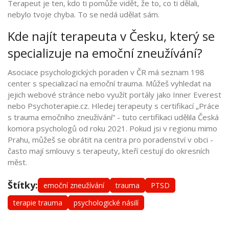
Terapeut je ten, kdo ti pomůže vidět, že to, co ti dělali,
nebylo tvoje chyba. To se nedá udělat sám.
Kde najít terapeuta v Česku, který se
specializuje na emoční zneužívání?
Asociace psychologických poraden v ČR má seznam 198
center s specializací na emoční trauma. Můžeš vyhledat na
jejich webové stránce nebo využít portály jako Inner Everest
nebo Psychoterapie.cz. Hledej terapeuty s certifikací „Práce
s trauma emočního zneužívání“ - tuto certifikaci udělila Česká
komora psychologů od roku 2021. Pokud jsi v regionu mimo
Prahu, můžeš se obrátit na centra pro poradenství v obci -
často mají smlouvy s terapeuty, kteří cestují do okresních
měst.
Štítky:
emoční zneužívání
trauma
PTSD
terapie trauma
psychologické násilí