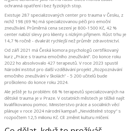
ochranná opatření i bez fyzických stop.
Existuje 287 specializovaných center pro trauma v Česku, z
nichž 198 (69 %) má specializovanou péči pro emoční
zneužívání. Průměrná cena sezení je 800-1500 Kč, 42 %
center nabízí slevy pro klienty s nízkým příjmem. Růst trhu je
14,7 % ročně - dvakrát rychlejší než průměr zdravotnictví.
Od září 2021 má Česká komora psychologů certifikovaný
kurz „Práce s trauma emočního zneužívání“. Do konce roku
2022 ho absolvovalo 427 terapeutů. V roce 2023 spustil
Národní institut pro další vzdělávání projekt „Rozpoznávání
emočního zneužívání v školách“ - 5 200 učitelů bude
proškoleno do konce roku 2024.
Ale ještě je tu problém: 68 % terapeutů specializovaných na
dětské trauma je v Praze. V ostatních městech je těžké najít
kvalifikovanou pomoc. Ministerstvo práce a sociálních věcí
plánuje v roce 2024 národní kampaň „Neviditelné stopy“ s
rozpočtem 12,5 milionu Kč. Cíl: změnit kulturu mlčení.
Co dělat, když to prožíváš