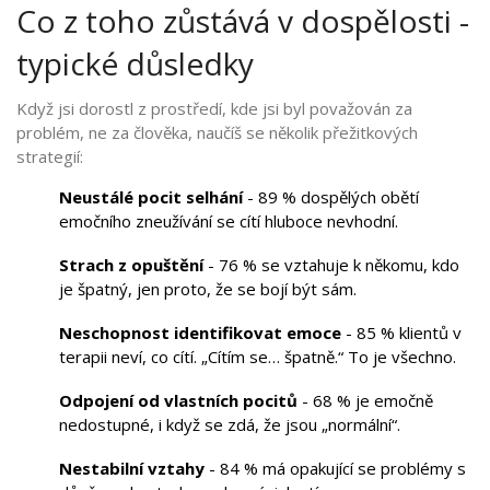
Co z toho zůstává v dospělosti -
typické důsledky
Když jsi dorostl z prostředí, kde jsi byl považován za
problém, ne za člověka, naučíš se několik přežitkových
strategií:
Neustálé pocit selhání
- 89 % dospělých obětí
emočního zneužívání se cítí hluboce nevhodní.
Strach z opuštění
- 76 % se vztahuje k někomu, kdo
je špatný, jen proto, že se bojí být sám.
Neschopnost identifikovat emoce
- 85 % klientů v
terapii neví, co cítí. „Cítím se… špatně.“ To je všechno.
Odpojení od vlastních pocitů
- 68 % je emočně
nedostupné, i když se zdá, že jsou „normální“.
Nestabilní vztahy
- 84 % má opakující se problémy s