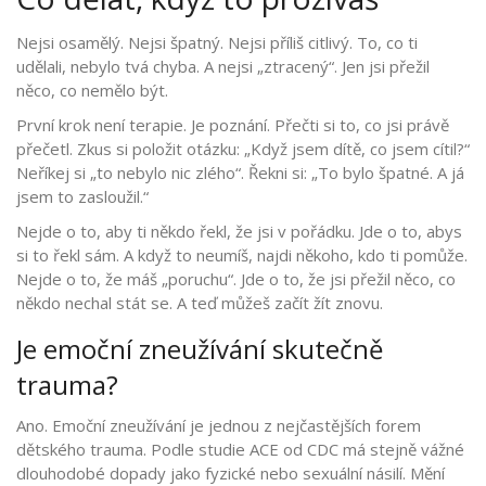
Nejsi osamělý. Nejsi špatný. Nejsi příliš citlivý. To, co ti
udělali, nebylo tvá chyba. A nejsi „ztracený“. Jen jsi přežil
něco, co nemělo být.
První krok není terapie. Je poznání. Přečti si to, co jsi právě
přečetl. Zkus si položit otázku: „Když jsem dítě, co jsem cítil?“
Neříkej si „to nebylo nic zlého“. Řekni si: „To bylo špatné. A já
jsem to zasloužil.“
Nejde o to, aby ti někdo řekl, že jsi v pořádku. Jde o to, abys
si to řekl sám. A když to neumíš, najdi někoho, kdo ti pomůže.
Nejde o to, že máš „poruchu“. Jde o to, že jsi přežil něco, co
někdo nechal stát se. A teď můžeš začít žít znovu.
Je emoční zneužívání skutečně
trauma?
Ano. Emoční zneužívání je jednou z nejčastějších forem
dětského trauma. Podle studie ACE od CDC má stejně vážné
dlouhodobé dopady jako fyzické nebo sexuální násilí. Mění