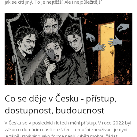
jak se cítí jiný. To je nejtěžší. Ale i nejdůležitější.
Co se děje v Česku - přístup,
dostupnost, budoucnost
V Česku se v posledních letech mění přístup. V roce 2022 byl
zákon o domácím násilí rozšířen - emoční zneužívání je nyní
legálně uznáváno jako forma násilí. Oběti mohou žádat