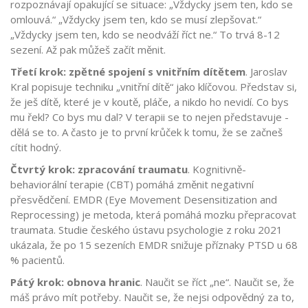
rozpoznávají opakující se situace: „Vždycky jsem ten, kdo se
omlouvá.“ „Vždycky jsem ten, kdo se musí zlepšovat.“
„Vždycky jsem ten, kdo se neodváží říct ne.“ To trvá 8-12
sezení. Až pak můžeš začít měnit.
Třetí krok: zpětné spojení s vnitřním dítětem
. Jaroslav
Kral popisuje techniku „vnitřní dítě“ jako klíčovou. Představ si,
že ješ dítě, které je v koutě, pláče, a nikdo ho nevidí. Co bys
mu řekl? Co bys mu dal? V terapii se to nejen představuje -
dělá se to. A často je to první krůček k tomu, že se začneš
cítit hodný.
Čtvrtý krok: zpracování traumatu
. Kognitivně-
behaviorální terapie (CBT) pomáhá změnit negativní
přesvědčení. EMDR (Eye Movement Desensitization and
Reprocessing) je metoda, která pomáhá mozku přepracovat
traumata. Studie českého ústavu psychologie z roku 2021
ukázala, že po 15 sezeních EMDR snižuje příznaky PTSD u 68
% pacientů.
Pátý krok: obnova hranic
. Naučit se říct „ne“. Naučit se, že
máš právo mít potřeby. Naučit se, že nejsi odpovědný za to,