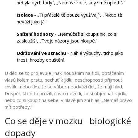
nebyla bych tady“, „Nemáš srdce, když mě opustíš.“
Izolace
- „Ti přátelé tě pouze využívají“, „Nikdo tě
neváží jako já.“
Snížení hodnoty
- „Nemůžeš si koupit nic, co si
zasloužíš“, „Tvoje názory jsou hloupé.“
Udržování ve strachu
- Náhlé výbuchy, ticho jako
trest, hrozby opuštění.
U dětí se to projevuje jinak: houpáním na židli, obtáčením
vlasů kolem prstu, nechuťí k jídlu, neschopností přijmout
chválu, nebo tím, že se vůbec neodváží říct, že mají hlad.
Dospělí, kteří to prožili, často nevědí, co si objednat k jídlu,
nebo co si koupit na sebe. V hlavě jim zní hlas: „Nemáš právo
mít potřeby.“
Co se děje v mozku - biologické
dopady