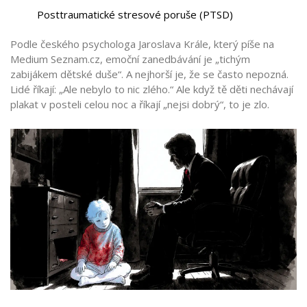
Posttraumatické stresové poruše (PTSD)
Podle českého psychologa Jaroslava Krále, který píše na
Medium Seznam.cz, emoční zanedbávání je „tichým
zabijákem dětské duše“. A nejhorší je, že se často nepozná.
Lidé říkají: „Ale nebylo to nic zlého.“ Ale když tě děti nechávají
plakat v posteli celou noc a říkají „nejsi dobrý“, to je zlo.