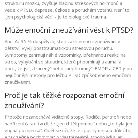
strukturu mozku, zvyšuje hladinu stresových hormonů a
vede k PTSD, deprese, úzkosti a poruchám vztahů. Není to
„jen psychologická věc“ - je to biologické trauma.
Může emoční zneužívání vést k PTSD?
Ano. Až 35 % dospělých, kteří zažili emoční zneužívání v
dětství, vyvíjí posttraumatickou stresovou poruchu.
Symptomy zahrnují náhlé vzpomínky, přehnanou reakci na
stres, vyhýbání se situacím, které připomínají trauma, a
pocit, že jsi „ztracený“ nebo „nepřítomný“. EMDR a CBT jsou
nejúčinnější metody pro léčbu PTSD způsobeného emočním
zneužíváním.
Proč je tak těžké rozpoznat emoční
zneužívání?
Protože nezanechává viditelné stopy. Rodiče, partneři nebo
nadřízení často tvrdí, že „jen chtěli pomoci“ nebo „to byla jen
vtipná poznámka“. Oběť se učí, že její pocity nejsou důležité,
a tak začíná pochybovat o vlastní realitě. Mnoho lidí si ani