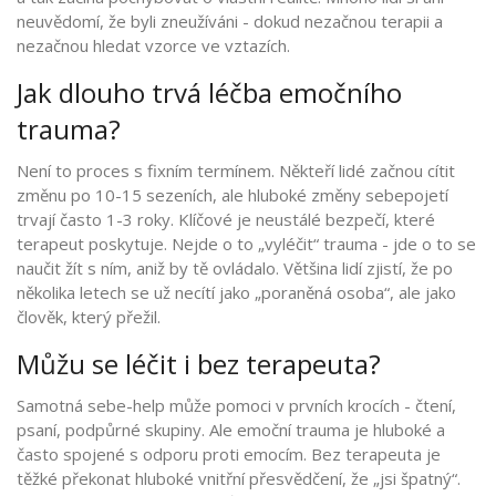
neuvědomí, že byli zneužíváni - dokud nezačnou terapii a
nezačnou hledat vzorce ve vztazích.
Jak dlouho trvá léčba emočního
trauma?
Není to proces s fixním termínem. Někteří lidé začnou cítit
změnu po 10-15 sezeních, ale hluboké změny sebepojetí
trvají často 1-3 roky. Klíčové je neustálé bezpečí, které
terapeut poskytuje. Nejde o to „vyléčit“ trauma - jde o to se
naučit žít s ním, aniž by tě ovládalo. Většina lidí zjistí, že po
několika letech se už necítí jako „poraněná osoba“, ale jako
člověk, který přežil.
Můžu se léčit i bez terapeuta?
Samotná sebe-help může pomoci v prvních krocích - čtení,
psaní, podpůrné skupiny. Ale emoční trauma je hluboké a
často spojené s odporu proti emocím. Bez terapeuta je
těžké překonat hluboké vnitřní přesvědčení, že „jsi špatný“.