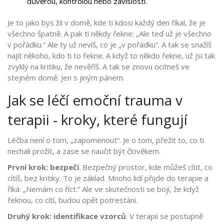
důvěrou, kontrolou nebo závislostí.
Je to jako bys žil v domě, kde ti kdosi každý den říkal, že je
všechno špatně. A pak ti někdy řekne: „Ale teď už je všechno
v pořádku.“ Ale ty už nevíš, co je „v pořádku“. A tak se snažíš
najít někoho, kdo ti to řekne. A když to někdo řekne, už jsi tak
zvyklý na kritiku, že nevěříš. A tak se znovu ocitneš ve
stejném domě. Jen s jiným pánem.
Jak se léčí emoční trauma v
terapii - kroky, které fungují
Léčba není o tom, „zapomenout“. Je o tom, přežít to, co ti
nechali prožít, a zase se naučit být člověkem.
První krok: bezpečí
. Bezpečný prostor, kde můžeš cítit, co
cítíš, bez kritiky. To je základ. Mnoho lidí přijde do terapie a
říká: „Nemám co říct.“ Ale ve skutečnosti se bojí, že když
řeknou, co cítí, budou opět potrestáni.
Druhý krok: identifikace vzorců
. V terapii se postupně