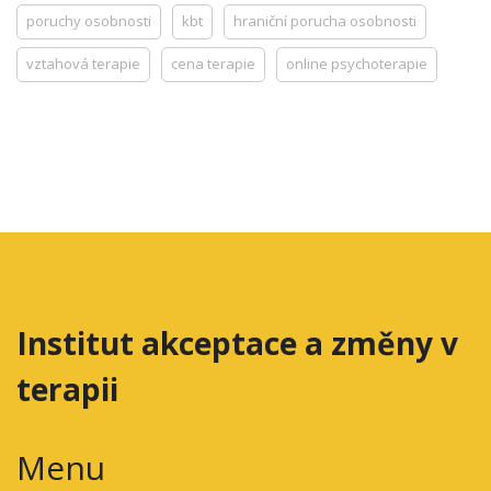
poruchy osobnosti
kbt
hraniční porucha osobnosti
vztahová terapie
cena terapie
online psychoterapie
Institut akceptace a změny v
terapii
Menu