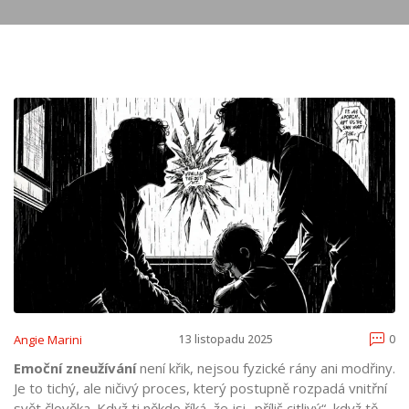
Angie Marini
13 listopadu 2025
0
Emoční zneužívání
není křik, nejsou fyzické rány ani modřiny.
Je to tichý, ale ničivý proces, který postupně rozpadá vnitřní
svět člověka. Když ti někdo říká, že jsi „příliš citlivý“, když tě