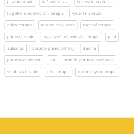
psychoterapie
duševní zdraví
krizová intervence
kognitivně behaviorální terapie
výběr terapeuta
online terapie
terapeutický vztah
rodinná terapie
párová terapie
kognitivně-behaviorální terapie
ptsd
autismus
poruchy příjmu potravy
trauma
poruchy osobnosti
kbt
hraniční porucha osobnosti
vztahová terapie
cena terapie
online psychoterapie