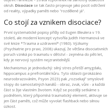
okruh.
Disociace
se tak často projevuje jako pocit odtržení
od reality, výpadky paměti nebo "rozdělené já".
Co stojí za vznikem disociace?
První systematické popisy přišly od Eugen Bleulera v 19.
století, ale moderní koncept vytvořila Judith Hermanová ve
své knize *Trauma a uzdravení* (1980). Výzkumy
(Psychiatrie pro praxi, 2008) ukazují, že většina disociativních
poruch vzniká po traumatu v dětství - zejména do pěti let,
kdy je nervový systém nejzranitelnější.
Mechanismus je jednoduchý: silný stres přetíží amygdalu,
hippocampus a prefrontální kůru. Tyto oblasti (prokázáno
neuroobrazováním, Psyon 2023) pak „rozsekají“ smyslové
stopy do samostatných kanálů - obraz, zvuk, vůni - a každá
část si žije vlastním životem. Když se později setkáme s
podnětem, který připomíná traumatický element, aktivuje se
jen část paměti, což může vyvolat flashback nebo silnou
úzkost.