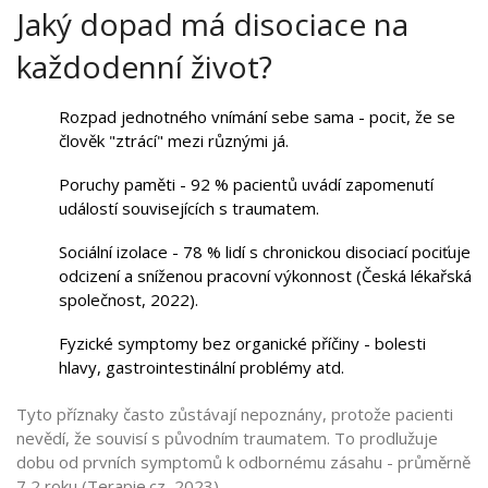
Jaký dopad má disociace na
každodenní život?
Rozpad jednotného vnímání sebe sama - pocit, že se
člověk "ztrácí" mezi různými já.
Poruchy paměti - 92 % pacientů uvádí zapomenutí
událostí souvisejících s traumatem.
Sociální izolace - 78 % lidí s chronickou disociací pociťuje
odcizení a sníženou pracovní výkonnost (Česká lékařská
společnost, 2022).
Fyzické symptomy bez organické příčiny - bolesti
hlavy, gastrointestinální problémy atd.
Tyto příznaky často zůstávají nepoznány, protože pacienti
nevědí, že souvisí s původním traumatem. To prodlužuje
dobu od prvních symptomů k odbornému zásahu - průměrně
7,2 roku (Terapie.cz, 2023).