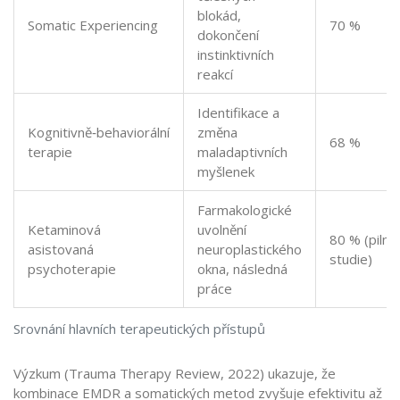
blokád,
Somatic Experiencing
70 %
dokončení
instinktivních
reakcí
Identifikace a
Kognitivně‑behaviorální
změna
68 %
terapie
maladaptivních
myšlenek
Farmakologické
Ketaminová
uvolnění
80 % (pilní
asistovaná
neuroplastického
studie)
psychoterapie
okna, následná
práce
Srovnání hlavních terapeutických přístupů
Výzkum (Trauma Therapy Review, 2022) ukazuje, že
kombinace EMDR a somatických metod zvyšuje efektivitu až