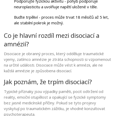
Podporujte fyzickou aktivitu - pohyb podporuje
neuroplasticitu a uvolňuje napětí uložené v těle.
Buďte trpěliví - proces může trvat 18 měsíčů až 5 let,
ale stabilní pokrok je možný.
Co je hlavní rozdíl mezi disociací a
amnézií?
Disociace je obranný proces, který odděluje traumatické
vjemy, zatímco amnézie je ztráta schopnosti si vzpomenout
na určité události. Disociace může vést k amnézii, ale ne
každá amnézie je způsobena disociací.
Jak poznám, že trpím disociací?
Typické příznaky jsou výpadky paměti, pocit odtržení od
reality, emoční otupělost a opakující se fyzické symptomy
bez jasné medicínské příčiny. Pokud se tyto projevy
vyskytují po traumatickém zážitku, je vhodné konzultovat
psychoterapeuta.