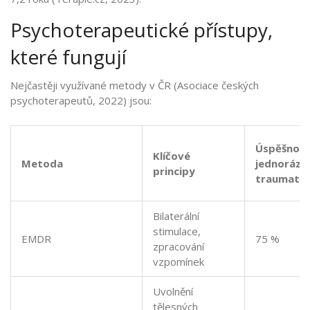
Psychoterapeutické přístupy,
které fungují
Nejčastěji využívané metody v ČR (Asociace českých
psychoterapeutů, 2022) jsou:
Úspěšnost
Klíčové
Metoda
jednorázo
principy
traumat
Bilaterální
stimulace,
EMDR
75 %
zpracování
vzpomínek
Uvolnění
tělesných