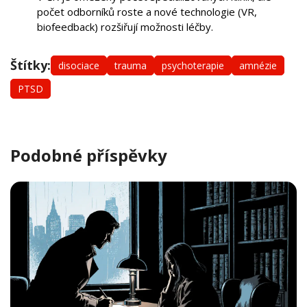
počet odborníků roste a nové technologie (VR,
biofeedback) rozšiřují možnosti léčby.
Štítky:
disociace
trauma
psychoterapie
amnézie
PTSD
Podobné příspěvky