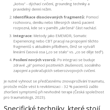
„kotvu“ - dýchací cvičení, grounding techniky a
pravidelný denní režim.
Identifikace disociovaných fragmentů:
Pomocí
rozhovoru, deníku nebo tělesných skenů pacient
rozpozná, kde se v paměti „ukrčená“ část nachází.
Integrace:
Metody jako EMEMDR, Somatic
Experiencing nebo CBT pracují na propojení těchto
fragmentů s aktuálním příběhem, čímž se vytváří
lineární časová osa („co se stalo“ vs. „co se děje teď“).
Posílení nových vzorců:
Po integraci se buduje
zdravé „já“ pomocí pozitivních zkušeností, sociálního
zapojení a pokračujících seberozvojových cvičení.
Je nutné vyhnout se předčasnému znovuprožívání traumatu,
protože může vést k reviktimizaci - 32 % pacientů zažilo
zhoršení symptomů při nevhodné terapii (Česká společnost
pro traumatologii, 2023).
Specifické techniky, které stojí