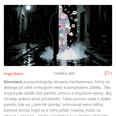
Angie Marini
14 května 2025
0
Disociace
je psychologický obranný mechanismus, který se
aktivuje při silně stresujícím nebo traumatickém zážitku. Tělo
a mysl pak oddělí část paměti, emoce a smyslové vjemy, aby
chránily jedince před přetížením. Tento proces vede k duální
paměti, kde se „zamrzlé úlomky“ uchovávají mimo běžný
kontext života.
Když se k tomu přidá
Trauma
, může se
objevit i amnézie - ztráta vzpomínek na samotný událostní