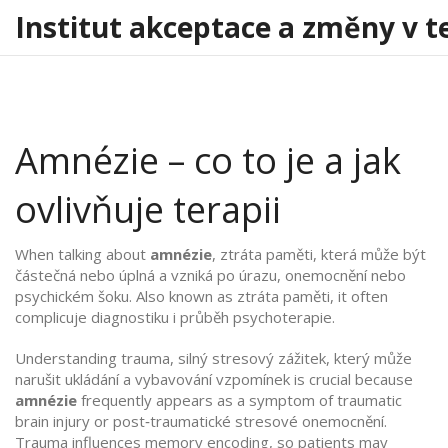
Institut akceptace a změny v t
Amnézie – co to je a jak
ovlivňuje terapii
When talking about
amnézie
,
ztráta paměti, která může být
částečná nebo úplná a vzniká po úrazu, onemocnění nebo
psychickém šoku
. Also known as
ztráta paměti
, it often
complicuje diagnostiku i průběh psychoterapie.
Understanding
trauma
,
silný stresový zážitek, který může
narušit ukládání a vybavování vzpomínek
is crucial because
amnézie
frequently appears as a symptom of traumatic
brain injury or post‑traumatické stresové onemocnění.
Trauma influences memory encoding, so patients may