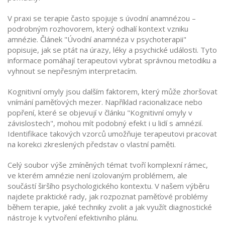
V praxi se terapie často spojuje s úvodní anamnézou –
podrobným rozhovorem, který odhalí kontext vzniku
amnézie. Článek "
Úvodní anamnéza v psychoterapii
"
popisuje, jak se ptát na úrazy, léky a psychické události. Tyto
informace pomáhají terapeutovi vybrat správnou metodiku a
vyhnout se nepřesným interpretacím.
Kognitivní omyly jsou dalším faktorem, který může zhoršovat
vnímání paměťových mezer. Například racionalizace nebo
popření, které se objevují v článku "Kognitivní omyly v
závislostech", mohou mít podobný efekt i u lidí s amnézií.
Identifikace takových vzorců umožňuje terapeutovi pracovat
na korekci zkreslených představ o vlastní paměti.
Celý soubor výše zmíněných témat tvoří komplexní rámec,
ve kterém amnézie není izolovaným problémem, ale
součástí širšího psychologického kontextu. V našem výběru
najdete praktické rady, jak rozpoznat paměťové problémy
během terapie, jaké techniky zvolit a jak využít diagnostické
nástroje k vytvoření efektivního plánu.