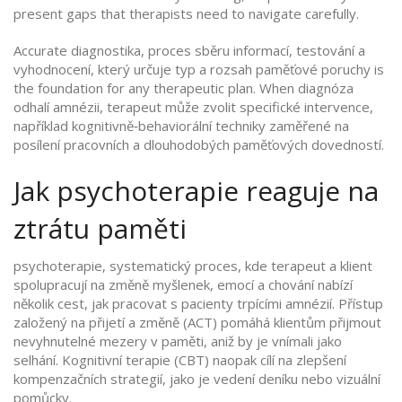
present gaps that therapists need to navigate carefully.
Accurate
diagnostika
,
proces sběru informací, testování a
vyhodnocení, který určuje typ a rozsah paměťové poruchy
is
the foundation for any therapeutic plan. When diagnóza
odhalí amnézii, terapeut může zvolit specifické intervence,
například kognitivně‑behaviorální techniky zaměřené na
posílení pracovních a dlouhodobých paměťových dovedností.
Jak psychoterapie reaguje na
ztrátu paměti
psychoterapie
,
systematický proces, kde terapeut a klient
spolupracují na změně myšlenek, emocí a chování
nabízí
několik cest, jak pracovat s pacienty trpícími amnézií. Přístup
založený na přijetí a změně (ACT) pomáhá klientům přijmout
nevyhnutelné mezery v paměti, aniž by je vnímali jako
selhání. Kognitivní terapie (CBT) naopak cílí na zlepšení
kompenzačních strategií, jako je vedení deníku nebo vizuální
pomůcky.