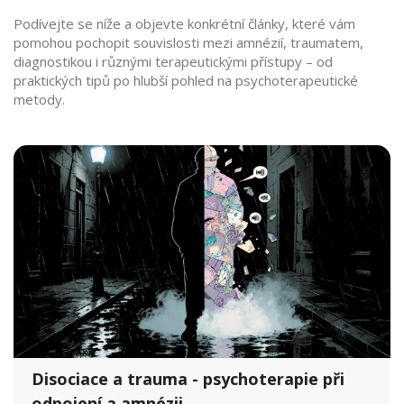
Podívejte se níže a objevte konkrétní články, které vám
pomohou pochopit souvislosti mezi amnézií, traumatem,
diagnostikou i různými terapeutickými přístupy – od
praktických tipů po hlubší pohled na psychoterapeutické
metody.
Disociace a trauma - psychoterapie při
odpojení a amnézii